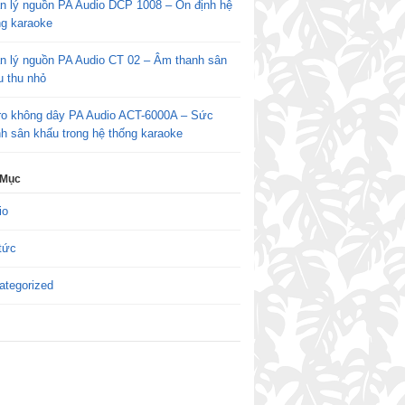
n lý nguồn PA Audio DCP 1008 – Ổn định hệ
ng karaoke
n lý nguồn PA Audio CT 02 – Âm thanh sân
u thu nhỏ
ro không dây PA Audio ACT-6000A – Sức
h sân khấu trong hệ thống karaoke
 Mục
io
tức
ategorized