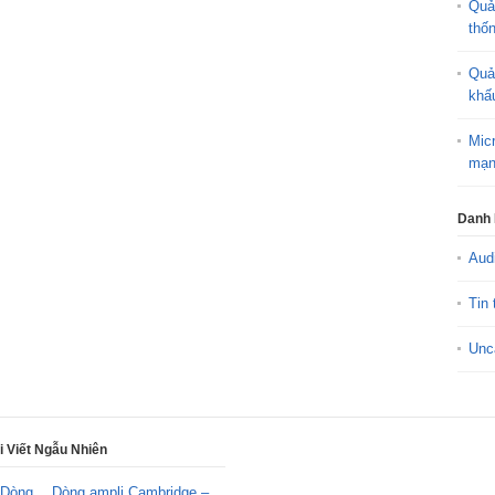
Quả
thố
Quả
khấ
Mic
mạn
Danh
Aud
Tin 
Unc
i Viết Ngẫu Nhiên
Dòng ampli Cambridge –