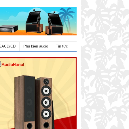
SACD/CD
Phụ kiện audio
Tin tức