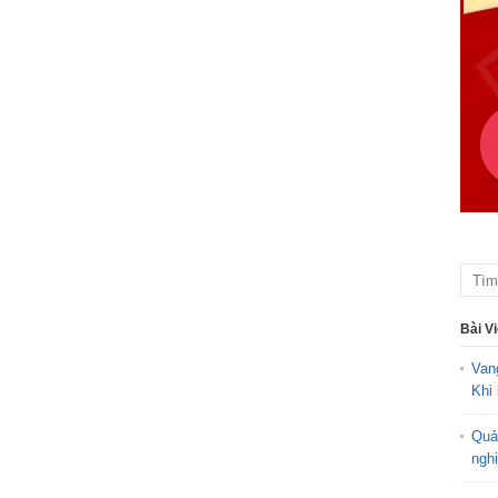
Bài V
Van
Khi 
Quả
ngh