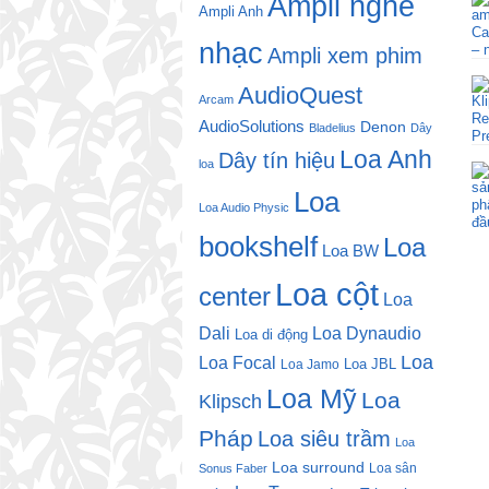
Ampli nghe
Ampli Anh
nhạc
Ampli xem phim
AudioQuest
Arcam
AudioSolutions
Denon
Bladelius
Dây
Loa Anh
Dây tín hiệu
loa
Loa
Loa Audio Physic
bookshelf
Loa
Loa BW
Loa cột
center
Loa
Dali
Loa Dynaudio
Loa di động
Loa
Loa Focal
Loa JBL
Loa Jamo
Loa Mỹ
Loa
Klipsch
Pháp
Loa siêu trầm
Loa
Loa surround
Loa sân
Sonus Faber