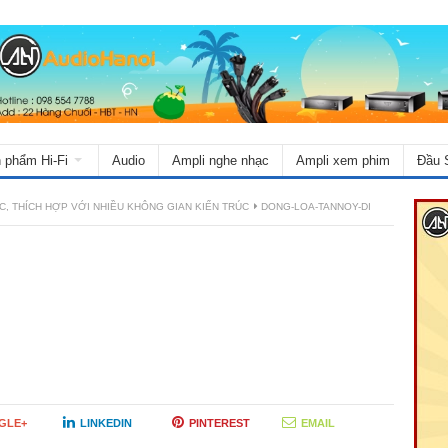
 phẩm Hi-Fi
Audio
Ampli nghe nhạc
Ampli xem phim
Đầu 
C, THÍCH HỢP VỚI NHIỀU KHÔNG GIAN KIẾN TRÚC
DONG-LOA-TANNOY-DI
GLE+
LINKEDIN
PINTEREST
EMAIL