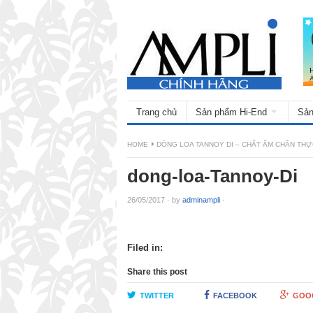
Trang chủ
Sản phẩm Hi-End
Sản
HOME
DÒNG LOA TANNOY DI – CHẤT ÂM CHÂN THỰ
dong-loa-Tannoy-Di
26/05/2017
·
by
adminampli
·
Filed in:
Share this post
TWITTER
FACEBOOK
GOO