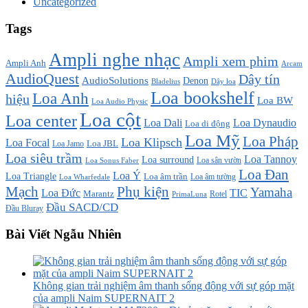
Uncategorized
Tags
Ampli nghe nhạc
Ampli xem phim
Ampli Anh
Arcam
AudioQuest
Dây tín
AudioSolutions
Denon
Bladelius
Dây loa
Loa bookshelf
Loa Anh
hiệu
Loa BW
Loa Audio Physic
Loa cột
Loa center
Loa Dali
Loa Dynaudio
Loa di động
Loa Mỹ
Loa Pháp
Loa Klipsch
Loa Focal
Loa JBL
Loa Jamo
Loa siêu trầm
Loa Tannoy
Loa surround
Loa sân vườn
Loa Sonus Faber
Loa Đan
Loa Ý
Loa Triangle
Loa âm trần
Loa âm tường
Loa Wharfedale
Mạch
Phụ kiện
Yamaha
TIC
Loa Đức
Marantz
PrimaLuna
Rotel
Đầu SACD/CD
Đầu Bluray
Bài Viết Ngẫu Nhiên
Không gian trải nghiệm âm thanh sống động với sự góp mặt
của ampli Naim SUPERNAIT 2