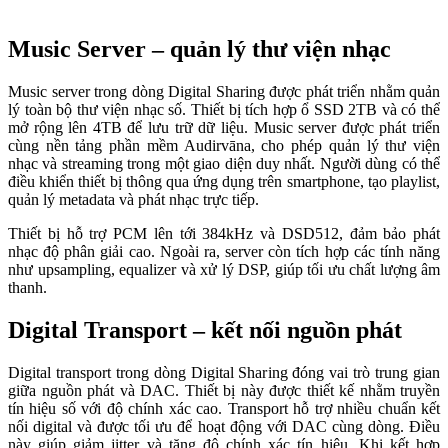
Music Server – quản lý thư viện nhạc
Music server trong dòng Digital Sharing được phát triển nhằm quản
lý toàn bộ thư viện nhạc số. Thiết bị tích hợp ổ SSD 2TB và có thể
mở rộng lên 4TB để lưu trữ dữ liệu. Music server được phát triển
cùng nền tảng phần mềm Audirvāna, cho phép quản lý thư viện
nhạc và streaming trong một giao diện duy nhất. Người dùng có thể
điều khiển thiết bị thông qua ứng dụng trên smartphone, tạo playlist,
quản lý metadata và phát nhạc trực tiếp.
Thiết bị hỗ trợ PCM lên tới 384kHz và DSD512, đảm bảo phát
nhạc độ phân giải cao. Ngoài ra, server còn tích hợp các tính năng
như upsampling, equalizer và xử lý DSP, giúp tối ưu chất lượng âm
thanh.
Digital Transport – kết nối nguồn phát
Digital transport trong dòng Digital Sharing đóng vai trò trung gian
giữa nguồn phát và DAC. Thiết bị này được thiết kế nhằm truyền
tín hiệu số với độ chính xác cao. Transport hỗ trợ nhiều chuẩn kết
nối digital và được tối ưu để hoạt động với DAC cùng dòng. Điều
này giúp giảm jitter và tăng độ chính xác tín hiệu. Khi kết hợp