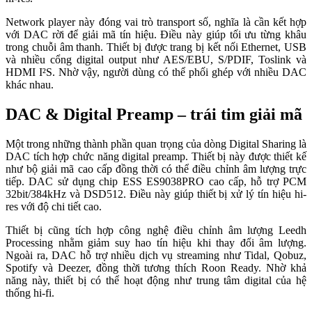
Network player này đóng vai trò transport số, nghĩa là cần kết hợp
với DAC rời để giải mã tín hiệu. Điều này giúp tối ưu từng khâu
trong chuỗi âm thanh. Thiết bị được trang bị kết nối Ethernet, USB
và nhiều cổng digital output như AES/EBU, S/PDIF, Toslink và
HDMI I²S. Nhờ vậy, người dùng có thể phối ghép với nhiều DAC
khác nhau.
DAC & Digital Preamp – trái tim giải mã
Một trong những thành phần quan trọng của dòng Digital Sharing là
DAC tích hợp chức năng digital preamp. Thiết bị này được thiết kế
như bộ giải mã cao cấp đồng thời có thể điều chỉnh âm lượng trực
tiếp. DAC sử dụng chip ESS ES9038PRO cao cấp, hỗ trợ PCM
32bit/384kHz và DSD512. Điều này giúp thiết bị xử lý tín hiệu hi-
res với độ chi tiết cao.
Thiết bị cũng tích hợp công nghệ điều chỉnh âm lượng Leedh
Processing nhằm giảm suy hao tín hiệu khi thay đổi âm lượng.
Ngoài ra, DAC hỗ trợ nhiều dịch vụ streaming như Tidal, Qobuz,
Spotify và Deezer, đồng thời tương thích Roon Ready. Nhờ khả
năng này, thiết bị có thể hoạt động như trung tâm digital của hệ
thống hi-fi.