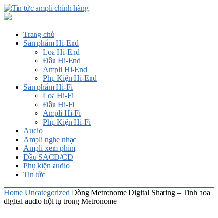
Trang chủ
Sản phẩm Hi-End
Loa Hi-End
Đầu Hi-End
Ampli Hi-End
Phụ Kiện Hi-End
Sản phẩm Hi-Fi
Loa Hi-Fi
Đầu Hi-Fi
Ampli Hi-Fi
Phụ Kiện Hi-Fi
Audio
Ampli nghe nhạc
Ampli xem phim
Đầu SACD/CD
Phụ kiện audio
Tin tức
Home
Uncategorized
Dòng Metronome Digital Sharing – Tinh hoa
digital audio hội tụ trong Metronome