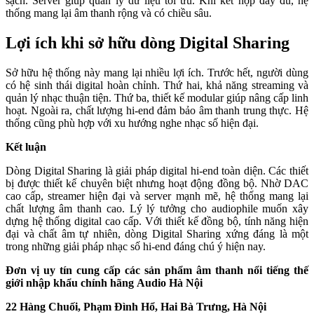
sạch. Server giúp quản lý dữ liệu tối ưu. Khi kết hợp đầy đủ, hệ
thống mang lại âm thanh rộng và có chiều sâu.
Lợi ích khi sở hữu dòng Digital Sharing
Sở hữu hệ thống này mang lại nhiều lợi ích. Trước hết, người dùng
có hệ sinh thái digital hoàn chỉnh. Thứ hai, khả năng streaming và
quản lý nhạc thuận tiện. Thứ ba, thiết kế modular giúp nâng cấp linh
hoạt. Ngoài ra, chất lượng hi-end đảm bảo âm thanh trung thực. Hệ
thống cũng phù hợp với xu hướng nghe nhạc số hiện đại.
Kết luận
Dòng Digital Sharing là giải pháp digital hi-end toàn diện. Các thiết
bị được thiết kế chuyên biệt nhưng hoạt động đồng bộ. Nhờ DAC
cao cấp, streamer hiện đại và server mạnh mẽ, hệ thống mang lại
chất lượng âm thanh cao. Lý lý tưởng cho audiophile muốn xây
dựng hệ thống digital cao cấp. Với thiết kế đồng bộ, tính năng hiện
đại và chất âm tự nhiên, dòng Digital Sharing xứng đáng là một
trong những giải pháp nhạc số hi-end đáng chú ý hiện nay.
Đơn vị uy tín cung cấp các sản phẩm âm thanh nổi tiếng thế
giới nhập khẩu chính hãng
Audio Hà Nội
22 Hàng Chuối, Phạm Đình Hổ, Hai Bà Trưng, Hà Nội