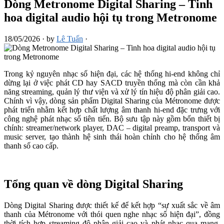
Dòng Metronome Digital Sharing – Tinh
hoa digital audio hội tụ trong Metronome
18/05/2026
·
by
Lê Tuấn
·
Trong kỷ nguyên nhạc số hiện đại, các hệ thống hi-end không chỉ
dừng lại ở việc phát CD hay SACD truyền thống mà còn cần khả
năng streaming, quản lý thư viện và xử lý tín hiệu độ phân giải cao.
Chính vì vậy, dòng sản phẩm Digital Sharing của Métronome được
phát triển nhằm kết hợp chất lượng âm thanh hi-end đặc trưng với
công nghệ phát nhạc số tiên tiến. Bộ sưu tập này gồm bốn thiết bị
chính: streamer/network player, DAC – digital preamp, transport và
music server, tạo thành hệ sinh thái hoàn chỉnh cho hệ thống âm
thanh số cao cấp.
Tổng quan về dòng Digital Sharing
Dòng Digital Sharing được thiết kế để kết hợp “sự xuất sắc về âm
thanh của Métronome với thói quen nghe nhạc số hiện đại”, đồng
thời tích hợp streaming độ phân giải cao và phát nhạc qua mạng.