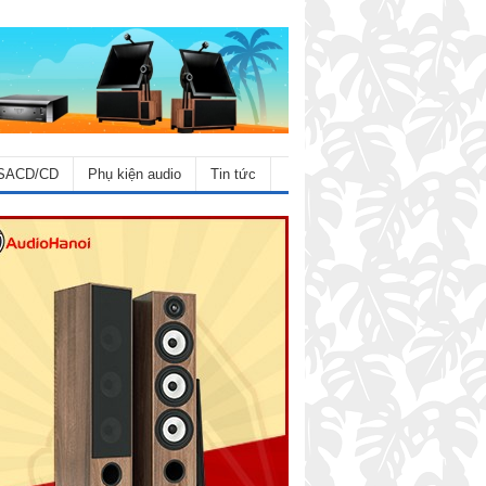
SACD/CD
Phụ kiện audio
Tin tức