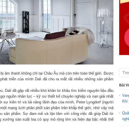
ết bị âm thanh không chỉ tại Châu Âu mà còn trên toàn thế giới. Được
 phát triển của mình Dali đã cho ra mắt rất nhiều những sản phẩm
Bài V
, Dali đã gặp rất nhiều khó khăn từ khâu tìm kiểm nguyên liệu đầu
Van
u gọi nguồn nhân lực – kỹ sư thiết kế chuyên nghiệp và nan giải nhất
Khi 
ờ sự kiên trì và tài năng lãnh đạo của mình, Peter Lyngdorf (người
ên một mạng lưới phân phối sản phẩm trên khắp thế giới, nhờ vậy mã
Quả
u sản phẩm. Sự đam mê và tận tâm với công việc đã giúp Dali từ
ngh
g xưởng sản xuất loa có quy mô rộng lớn và hiện đại bậc nhất thế