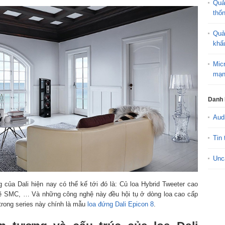
Quả
thố
Quả
khấ
Mic
mạn
Danh
Aud
Tin 
Unc
 của Dali hiện nay có thể kế tới đó là: Củ loa Hybrid Tweeter cao
ẽ SMC, … Và những công nghệ này đều hội tụ ở dòng loa cao cấp
trong series này chính là mẫu
loa đứng Dali Epicon 8
.