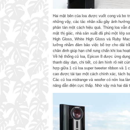
Hai mặt bên của loa được vuốt cong và bo tr
những vậy, các tác nhân xấu gây ảnh hưởng
phân tán một cách hiệu quả. Thùng loa vẫn
mặt thị giác, nhà sản xuất đã phủ một lớp 
High Gloss, White High Gloss và Ruby Maca
lưỡng nhằm đảm bảo việc bổ trợ cho dải trầ
chân đinh giúp hạn chế rung chấn khi loa hoạ
Về hệ thống củ loa, Epicon 8 được ứng dụng 
thanh dày dạn, chi tiết, có âm hình rõ nét c
hợp giữa 1 củ loa super tweeter ribbon và 1
cao được tái tạo một cách chính xác, tách 
Các củ loa midrange và woofer có nón loa 
năng dẫn điện cực thấp. Nhờ vậy mà hai dải t