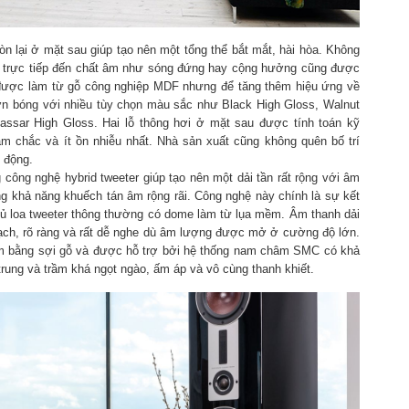
òn lại ở mặt sau giúp tạo nên một tổng thể bắt mắt, hài hòa. Không
 trực tiếp đến chất âm như sóng đứng hay cộng hưởng cũng được
 được làm từ gỗ công nghiệp MDF nhưng để tăng thêm hiệu ứng về
sơn bóng với nhiều tùy chọn màu sắc như Black High Gloss, Walnut
ssar High Gloss. Hai lỗ thông hơi ở mặt sau được tính toán kỹ
m chắc và ít ồn nhiễu nhất. Nhà sản xuất cũng không quên bố trí
t động.
công nghệ hybrid tweeter giúp tạo nên một dải tần rất rộng với âm
ùng khả năng khuếch tán âm rộng rãi. Công nghệ này chính là sự kết
 củ loa tweeter thông thường có dome làm từ lụa mềm. Âm thanh dải
bạch, rõ ràng và rất dễ nghe dù âm lượng được mở ở cường độ lớn.
làm bằng sợi gỗ và được hỗ trợ bởi hệ thống nam châm SMC có khả
rung và trầm khá ngọt ngào, ấm áp và vô cùng thanh khiết.