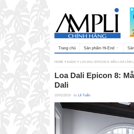
Trang chủ
Sản phẩm Hi-End
Sản
HOME
AUDIO
LOA DALI EPICON 8: MẪU LOA LÀM 
Loa Dali Epicon 8: Mẫ
Dali
15/01/2019
·
by
Lê Tuấn
·