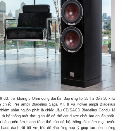
89 dB, trở kháng 5 Ohm cùng dải tần đáp ứng từ 35 Hz đến 30 kHz
 chiếc Pre ampli Bladelius Saga MK II và Power ampli Bladelius
nhiệm phần nguồn phát là chiếc đầu CD/SACD Bladelius Gondul M
rà hệ thống một thời gian để có thể đạt được chất âm chuẩn nhất.
 hãng nên âm thanh tổng thể của cả hệ thống rất mềm mại, uyển
bass đánh rất tốt với tốc độ đáp ứng họp lý giúp tạo nên những