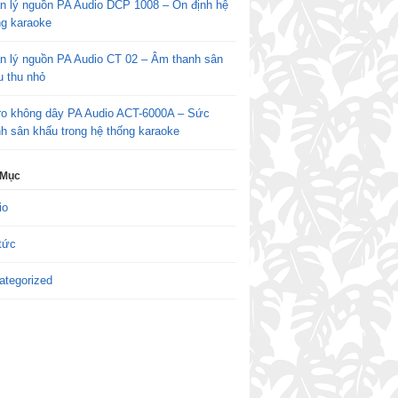
n lý nguồn PA Audio DCP 1008 – Ổn định hệ
ng karaoke
n lý nguồn PA Audio CT 02 – Âm thanh sân
u thu nhỏ
ro không dây PA Audio ACT-6000A – Sức
h sân khấu trong hệ thống karaoke
 Mục
io
tức
ategorized