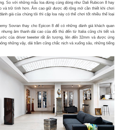
ràng. So với những mẫu loa đứng cùng dòng như Dali Rubicon 8 hay
gào và trữ tình hơn. Âm cao giữ được độ rộng mở cần thiết khi chơi
nh giá của chúng tôi thì cặp loa này có thể chơi tốt nhiều thể loại
demy Sovran thay cho Epicon 8 để có những đánh giá khách quan
 nhưng âm thanh dải cao của đối thủ đến từ Italia cũng chi tiết và
hước của driver tweeter rất ấn tượng, lên đến 32mm và được ứng
ông những vậy, dải trầm cũng chắc nịch và xuống sâu, những tiếng