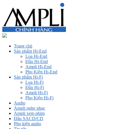
Trang chủ
Sản phẩm Hi-End
Loa Hi-End
Đầu Hi-End
Ampli Hi-End
Phụ Kiện Hi-End
Sản phẩm Hi-Fi
Loa Hi-Fi
Đầu Hi-Fi
Ampli Hi-Fi
Phụ Kiện Hi-Fi
Audio
Ampli nghe nhạc
Ampli xem phim
Đầu SACD/CD
Phụ kiện audio
Tin tức