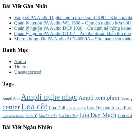
Bài Viết Gần Nhất
Vang số PA Audio Digital audio processor CK80 – Khi karaoke
Quản lý nguồn PA Audio WL 1608 – Chuyên nghiệp hơn với h
Quản lý nguồn PA Audio DCP 1008 – Ổn định hệ thống karao
Quản lý nguồn PA Audio CT 02 – Âm thanh sân khấu thu nhỏ
Micro không dây PA Audio ACT-6000A – Sức mạnh sân khấu t
Danh Mục
Audio
Tin tức
Uncategorized
Tags
Ampli nghe nhạc
Ampli xem phim
Ampli Anh
Arcam
Loa cột
center
Loa Dali
Loa Dynaudio
Loa Foca
Loa di động
Loa Đan Mạch
Loa Ý
Loa Đứ
Loa âm trần
Loa âm tường
Loa Wharfedale
Bài Viết Ngẫu Nhiên