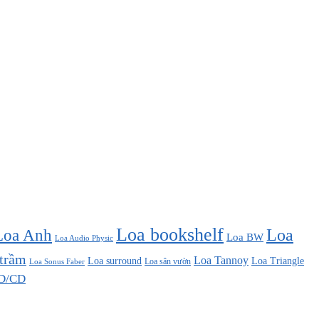
Loa bookshelf
Loa Anh
Loa
Loa BW
Loa Audio Physic
 trầm
Loa Tannoy
Loa surround
Loa Triangle
Loa sân vườn
Loa Sonus Faber
D/CD