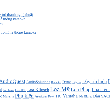
 trở thành nghệ thuật
ệ thống karaoke
ke
rong hệ thống karaoke
AudioQuest
Dây tín hiệu
AudioSolutions
Denon
Bladelius
Dây loa
Loa Mỹ
Loa Pháp
Loa siêu
Loa Klipsch
l
Loa JBL
Loa Jamo
Phụ kiện
Yamaha
TIC
Đầu SAC
c
Marantz
Đầu Bluray
PrimaLuna
Rotel