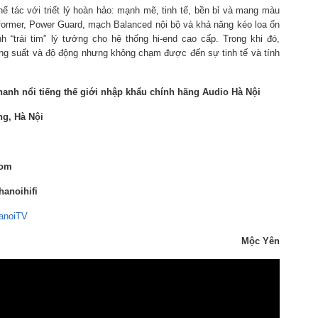
 tác với triết lý hoàn hảo: mạnh mẽ, tinh tế, bền bỉ và mang màu
ormer, Power Guard, mạch Balanced nội bộ và khả năng kéo loa ổn
 “trái tim” lý tưởng cho hệ thống hi-end cao cấp. Trong khi đó,
ng suất và độ động nhưng không chạm được đến sự tinh tế và tính
hanh nổi tiếng thế giới nhập khẩu chính hãng
Audio Hà Nội
ng, Hà Nội
com
anoihifi
anoiTV
Mộc Yên