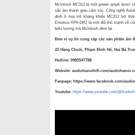
McIntosh MC312 là một power ampli được chế
sắc âm thanh giàu cảm xúc. Công nghệ Autof
định ở mọi trở kháng khiến MC312 trở thành
Emotiva XPA-DR2 là một đối thủ mạnh về cô
biểu tượng mà McIntosh đem lại.
Đơn vị uy tín cung cấp các sản phẩm âm t
22 Hàng Chuối, Phạm Đình Hổ, Hai Bà Trư
Hotline: 0985547788
Website:
audiohanoihifi.com/audiohanoi.
Fanpage: https://www.facebook.com/audioh
Yout
u
be:
https://www.youtube.com/@AudioH