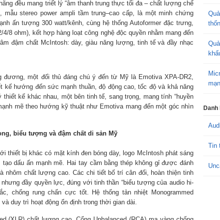
hãng đều mang triết lý “âm thanh trung thực tối đa – chất lượng chế
 mẫu stereo power ampli tầm trung–cao cấp, là một minh chứng
Quả
ạnh ấn tượng 300 watt/kênh, cùng hệ thống Autoformer đặc trưng,
thố
2/4/8 ohm), kết hợp hàng loạt công nghệ độc quyền nhằm mang đến
 âm đậm chất McIntosh: dày, giàu năng lượng, tinh tế và đầy nhạc
Quả
khấ
Mic
g đương, một đối thủ đáng chú ý đến từ Mỹ là Emotiva XPA-DR2,
mạn
iết kế hướng đến sức mạnh thuần, độ động cao, tốc độ và khả năng
lý thiết kế khác nhau, một bên tinh tế, sang trọng, mang tính “huyền
 mạnh mẽ theo hướng kỹ thuật như Emotiva mang đến một góc nhìn
Danh
Aud
ọng, biểu tượng và đậm chất di sản Mỹ
Tin 
i thiết bị khác có mặt kính đen bóng dày, logo McIntosh phát sáng
, tạo dấu ấn mạnh mẽ. Hai tay cầm bằng thép không gỉ được đánh
Unc
 nhôm chất lượng cao. Các chi tiết bố trí cân đối, hoàn thiện tinh
nhưng đầy quyền lực, đúng với tinh thần “biểu tượng của audio hi-
ắc, chống rung chấn cực tốt. Hệ thống tản nhiệt Monogrammed
và duy trì hoạt động ổn định trong thời gian dài.
nced (XLR) chất lượng cao. Cổng Unbalanced (RCA) mạ vàng chống