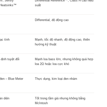
®, Sentry
Differential Reference™, Class H cao hiệu
Heatsinks™
suất
Differential, độ động cao
ạc tính
Mạnh, tốc độ nhanh, độ động cao, thiên
hướng kỹ thuật
 định tuyệt đối
Mạnh loa bass lớn, nhưng không quá hợp
loa 2Ω hoặc loa cực khó
 đen – Blue Meter
Thực dụng, kim loại đen nhám
àn diện
Tốt trong tầm giá nhưng không bằng
McIntosh