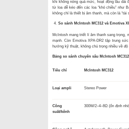
khi không nóng quá mức, hoạt động lâu dài ổ
từ loa dễ kéo đến các loa “khó chiều” như 
không chỉ là thiết bị âm thanh, mà còn là “tài 
So sánh McIntosh MC312 và Emotiva 
McIntosh mang triết lí âm thanh sang trọng, 
mạnh. Còn Emotiva XPA-DR2 tập trung sức m
hướng kỹ thuật, không chú trọng nhiều về độ
Bảng so sánh chuyên sâu McIntosh MC312
Tiêu chí
McIntosh MC312
Loại ampli
Stereo Power
Công
300W/2–4–8Ω (ổn định nhờ
suất/kênh