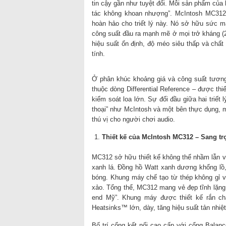
tin cậy gần như tuyệt đối. Mỗi sản phẩm của 
tác không khoan nhượng”. McIntosh MC312,
hoàn hảo cho triết lý này. Nó sở hữu sức m
công suất đầu ra mạnh mẽ ở mọi trở kháng (
hiệu suất ổn định, độ méo siêu thấp và chất
tính.
Ở phân khúc khoảng giá và công suất tươn
thuộc dòng Differential Reference – được th
kiểm soát loa lớn. Sự đối đầu giữa hai triết 
thoại” như McIntosh và một bên thực dụng,
thú vị cho người chơi audio.
Thiết kế của McIntosh MC312 – Sang tr
MC312 sở hữu thiết kế không thể nhầm lẫn vớ
xanh lá. Đồng hồ Watt xanh dương khổng lồ
bóng. Khung máy chế tạo từ thép không gỉ và
xảo. Tổng thể, MC312 mang vẻ đẹp tĩnh lặng 
end Mỹ”. Khung máy được thiết kế rắn ch
Heatsinks™ lớn, dày, tăng hiệu suất tản nhiệt 
Bố trí cổng kết nối cao cấp với cổng Bala