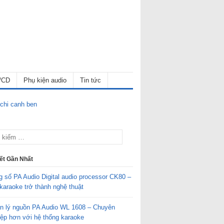
/CD
Phụ kiện audio
Tin tức
iết Gần Nhất
g số PA Audio Digital audio processor CK80 –
karaoke trở thành nghệ thuật
n lý nguồn PA Audio WL 1608 – Chuyên
iệp hơn với hệ thống karaoke