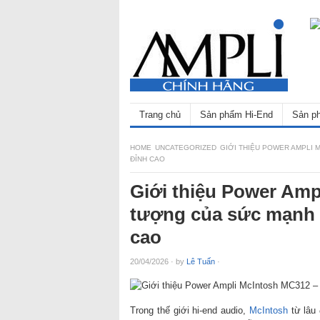
Trang chủ
Sản phẩm Hi-End
Sản ph
HOME
UNCATEGORIZED
GIỚI THIỆU POWER AMPLI 
ĐỈNH CAO
Giới thiệu Power Amp
tượng của sức mạnh v
cao
20/04/2026
·
by
Lê Tuấn
·
Trong thế giới hi-end audio,
McIntosh
từ lâu 