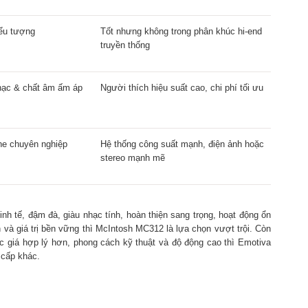
iểu tượng
Tốt nhưng không trong phân khúc hi-end
truyền thống
nhạc & chất âm ấm áp
Người thích hiệu suất cao, chi phí tối ưu
he chuyên nghiệp
Hệ thống công suất mạnh, điện ảnh hoặc
stereo mạnh mẽ
h tế, đậm đà, giàu nhạc tính, hoàn thiện sang trọng, hoạt động ổn
 và giá trị bền vững thì McIntosh MC312 là lựa chọn vượt trội. Còn
c giá hợp lý hơn, phong cách kỹ thuật và độ động cao thì Emotiva
 cấp khác.