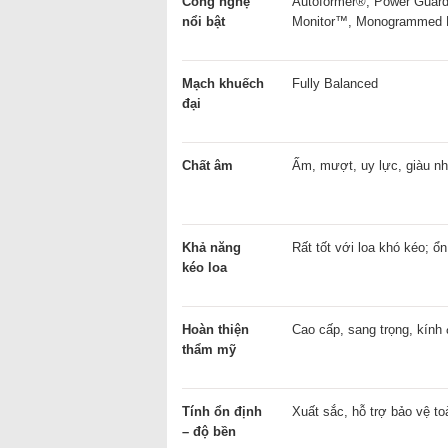
Công nghệ
Autoformer®, Power Guard
nổi bật
Monitor™, Monogrammed 
Mạch khuếch
Fully Balanced
đại
Chất âm
Ấm, mượt, uy lực, giàu nh
Khả năng
Rất tốt với loa khó kéo; ổn
kéo loa
Hoàn thiện
Cao cấp, sang trọng, kính
thẩm mỹ
Tính ổn định
Xuất sắc, hỗ trợ bảo vệ to
– độ bền