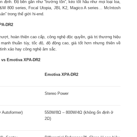
n định. Độ bền gần như “trường tồn”, kéo tốt hầu như mọi loại loa,
B&W 800 series, Focal Utopia, JBL K2, Magico A series… McIntosh
sản” trong thế giới hi-end.
XPA-DR2
mượt, hoàn thiện cao cấp, công nghệ độc quyền, giá trị thương hiệu
ạnh thuần túy, tốc độ, độ động cao, giá tốt hơn nhưng thiên về
 tinh xảo hay công nghệ âm sắc.
 vs Emotiva XPA-DR2
Emotiva XPA-DR2
Stereo Power
 Autoformer)
550W/8Ω – 800W/4Ω (không ổn định ở
2Ω)