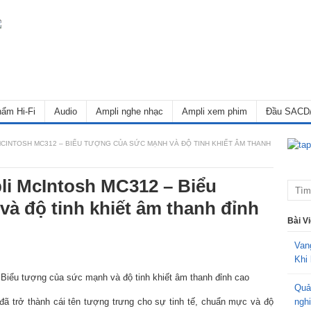
ẩm Hi-Fi
Audio
Ampli nghe nhạc
Ampli xem phim
Đầu SACD
MCINTOSH MC312 – BIỂU TƯỢNG CỦA SỨC MẠNH VÀ ĐỘ TINH KHIẾT ÂM THANH
li McIntosh MC312 – Biểu
à độ tinh khiết âm thanh đỉnh
Bài V
Van
Khi 
Quả
đã trở thành cái tên tượng trưng cho sự tinh tế, chuẩn mực và độ
ngh