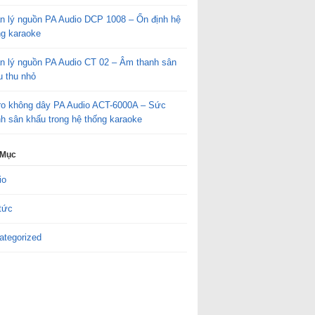
n lý nguồn PA Audio DCP 1008 – Ổn định hệ
ng karaoke
n lý nguồn PA Audio CT 02 – Âm thanh sân
u thu nhỏ
ro không dây PA Audio ACT-6000A – Sức
h sân khấu trong hệ thống karaoke
 Mục
io
tức
ategorized