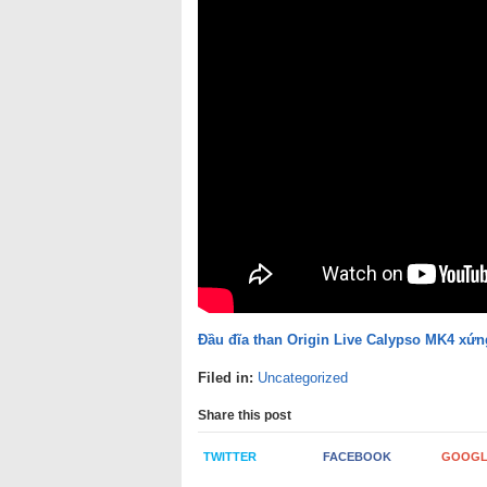
Đầu đĩa than Origin Live Calypso MK4 xứ
Filed in:
Uncategorized
Share this post
TWITTER
FACEBOOK
GOOGL