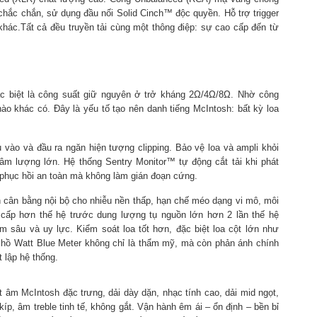
hắc chắn, sử dụng đầu nối Solid Cinch™ độc quyền. Hỗ trợ trigger
 khác.Tất cả đều truyền tải cùng một thông điệp: sự cao cấp đến từ
 biệt là công suất giữ nguyên ở trở kháng 2Ω/4Ω/8Ω. Nhờ công
o khác có. Đây là yếu tố tạo nên danh tiếng McIntosh: bất kỳ loa
 vào và đầu ra ngăn hiện tượng clipping. Bảo vệ loa và ampli khỏi
m lượng lớn. Hệ thống Sentry Monitor™ tự động cắt tải khi phát
 phục hồi an toàn mà không làm gián đoạn cứng.
h cân bằng nội bộ cho nhiễu nền thấp, hạn chế méo dạng vi mô, môi
o cấp hơn thế hệ trước dung lượng tụ nguồn lớn hơn 2 lần thế hệ
 sâu và uy lực. Kiểm soát loa tốt hơn, đặc biệt loa cột lớn như
hồ Watt Blue Meter không chỉ là thẩm mỹ, mà còn phản ánh chính
t lập hệ thống.
âm McIntosh đặc trưng, dải dày dặn, nhạc tính cao, dải mid ngọt,
p, âm treble tinh tế, không gắt. Vận hành êm ái – ổn định – bền bỉ