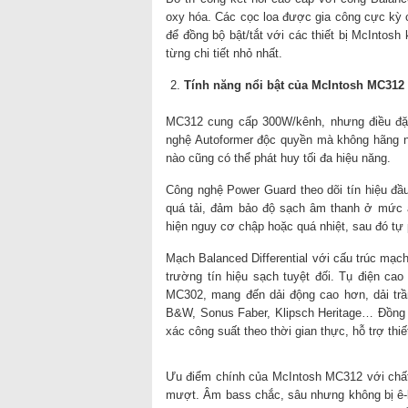
oxy hóa. Các cọc loa được gia công cực kỳ c
để đồng bộ bật/tắt với các thiết bị McIntosh
từng chi tiết nhỏ nhất.
Tính năng nổi bật của McIntosh MC312
MC312 cung cấp 300W/kênh, nhưng điều đặc
nghệ Autoformer độc quyền mà không hãng nà
nào cũng có thể phát huy tối đa hiệu năng.
Công nghệ Power Guard theo dõi tín hiệu đầu
quá tải, đảm bảo độ sạch âm thanh ở mức â
hiện nguy cơ chập hoặc quá nhiệt, sau đó tự
Mạch Balanced Differential với cấu trúc mạc
trường tín hiệu sạch tuyệt đối. Tụ điện ca
MC302, mang đến dải động cao hơn, dải trầm
B&W, Sonus Faber, Klipsch Heritage… Đồng 
xác công suất theo thời gian thực, hỗ trợ thiế
Ưu điểm chính của McIntosh MC312 với chất 
mượt. Âm bass chắc, sâu nhưng không bị ê-kí