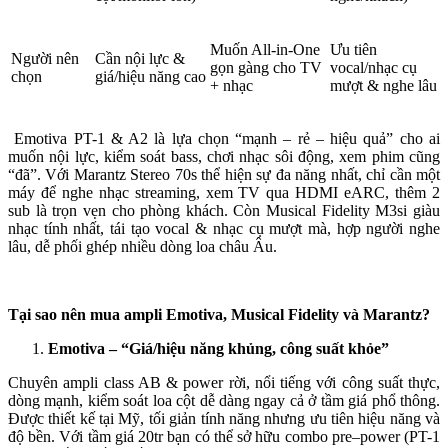
Muốn All-in-One
Ưu tiên
Người nên
Cần nội lực &
gọn gàng cho TV
vocal/nhạc cụ
chọn
giá/hiệu năng cao
+ nhạc
mượt & nghe lâu
Emotiva PT-1 & A2 là lựa chọn “mạnh – rẻ – hiệu quả” cho ai
muốn nội lực, kiểm soát bass, chơi nhạc sôi động, xem phim cũng
“đã”. Với Marantz Stereo 70s thể hiện sự đa năng nhất, chỉ cần một
máy để nghe nhạc streaming, xem TV qua HDMI eARC, thêm 2
sub là trọn vẹn cho phòng khách. Còn Musical Fidelity M3si giàu
nhạc tính nhất, tái tạo vocal & nhạc cụ mượt mà, hợp người nghe
lâu, dễ phối ghép nhiều dòng loa châu Âu.
Tại sao nên mua ampli Emotiva, Musical Fidelity và Marantz?
Emotiva – “Giá/hiệu năng khủng, công suất khỏe”
Chuyên ampli class AB & power rời, nổi tiếng với công suất thực,
dòng mạnh, kiểm soát loa cột dễ dàng ngay cả ở tầm giá phổ thông.
Được thiết kế tại Mỹ, tối giản tính năng nhưng ưu tiên hiệu năng và
độ bền. Với tầm giá 20tr bạn có thể sở hữu combo pre–power (PT-1