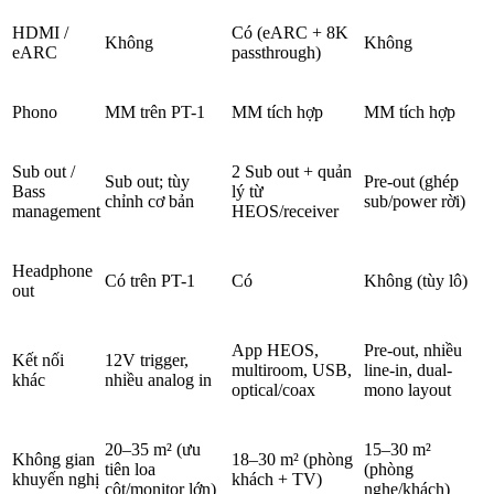
HDMI /
Có (eARC + 8K
Không
Không
eARC
passthrough)
Phono
MM trên PT-1
MM tích hợp
MM tích hợp
Sub out /
2 Sub out + quản
Sub out; tùy
Pre-out (ghép
Bass
lý từ
chỉnh cơ bản
sub/power rời)
management
HEOS/receiver
Headphone
Có trên PT-1
Có
Không (tùy lô)
out
App HEOS,
Pre-out, nhiều
Kết nối
12V trigger,
multiroom, USB,
line-in, dual-
khác
nhiều analog in
optical/coax
mono layout
20–35 m² (ưu
15–30 m²
Không gian
18–30 m² (phòng
tiên loa
(phòng
khuyến nghị
khách + TV)
cột/monitor lớn)
nghe/khách)