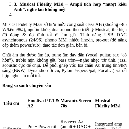
3
.
Musical Fidelity M3si – Ampli tích hợp “mượt kiểu
Anh”, nghe lâu không mệt
Musical Fidelity M3si sở hữu mức công suất class AB (khoảng ~85
W/kênh/8Ω), nguồn khỏe, dual-mono theo triết lý Musical, thể hiện
độ động & độ tĩnh tốt ở tầm giá. Tính năng USB DAC
asynchronous (24/96), phono MM, nhiều line-in, pre-out (dễ nâng
cấp thêm power/sub); thao tác đơn giản, bền bỉ.
Chất âm thu được ấm áp, trung âm dày dặn (vocal, guitar, sax “có
hồn”), treble mịn không gắt, bass tròn—nghe nhạc trữ tình, jazz,
acoustic cực dễ chịu. Dễ phối ghép với: loa châu Âu trung tính/hơi
sáng (B&W, Dynaudio đời cũ, Pylon Jasper/Opal, Focal…) và rất
hợp nghe lâu mỗi tối.
Bảng so sánh chuyên sâu
Emotiva PT-1 &
Marantz Stereo
Musical
Tiêu chí
A2
70s
Fidelity M3si
Receiver 2.2
Integrated amp
Pre + Power rời
(ampli + DAC +