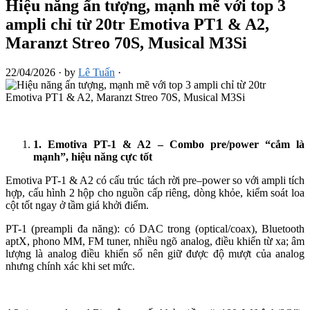
Hiệu năng ấn tượng, mạnh mẽ với top 3
ampli chỉ từ 20tr Emotiva PT1 & A2,
Maranzt Streo 70S, Musical M3Si
22/04/2026
·
by
Lê Tuấn
·
1
.
Emotiva PT-1 & A2 – Combo pre/power “cắm là
mạnh”, hiệu năng cực tốt
Emotiva PT-1 & A2 có cấu trúc tách rời pre–power so với ampli tích
hợp, cấu hình 2 hộp cho nguồn cấp riêng, dòng khỏe, kiểm soát loa
cột tốt ngay ở tầm giá khởi điểm.
PT-1 (preampli đa năng): có DAC trong (optical/coax), Bluetooth
aptX, phono MM, FM tuner, nhiều ngõ analog, điều khiển từ xa; âm
lượng là analog điều khiển số nên giữ được độ mượt của analog
nhưng chính xác khi set mức.