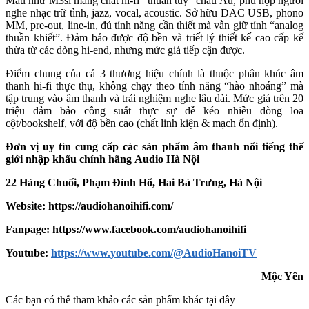
Mẫu như M3si mang chất hi-fi “thuần túy” châu Âu, phù hợp người
nghe nhạc trữ tình, jazz, vocal, acoustic. Sở hữu DAC USB, phono
MM, pre-out, line-in, đủ tính năng cần thiết mà vẫn giữ tính “analog
thuần khiết”. Đảm bảo được độ bền và triết lý thiết kế cao cấp kế
thừa từ các dòng hi-end, nhưng mức giá tiếp cận được.
Điểm chung của cả 3 thương hiệu chính là thuộc phân khúc âm
thanh hi-fi thực thụ, không chạy theo tính năng “hào nhoáng” mà
tập trung vào âm thanh và trải nghiệm nghe lâu dài. Mức giá trên 20
triệu đảm bảo công suất thực sự dễ kéo nhiều dòng loa
cột/bookshelf, với độ bền cao (chất linh kiện & mạch ổn định).
Đơn vị uy tín cung cấp các sản phẩm âm thanh nổi tiếng thế
giới nhập khẩu chính hãng
Audio Hà Nội
22 Hàng Chuối, Phạm Đình Hổ, Hai Bà Trưng, Hà Nội
Website: https://audiohanoihifi.com/
Fanpage: https://www.facebook.com/audiohanoihifi
Yout
u
be:
https://www.youtube.com/@AudioHanoiTV
Mộc Yên
Các bạn có thể tham khảo các sản phẩm khác tại đây