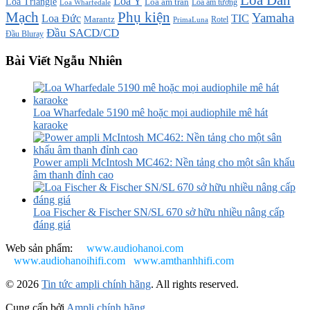
Loa Đan
Loa Ý
Loa Triangle
Loa âm trần
Loa âm tường
Loa Wharfedale
Mạch
Phụ kiện
Yamaha
TIC
Loa Đức
Marantz
PrimaLuna
Rotel
Đầu SACD/CD
Đầu Bluray
Bài Viết Ngẫu Nhiên
Loa Wharfedale 5190 mê hoặc mọi audiophile mê hát
karaoke
Power ampli McIntosh MC462: Nền tảng cho một sân khấu
âm thanh đỉnh cao
Loa Fischer & Fischer SN/SL 670 sở hữu nhiều nâng cấp
đáng giá
Web sản phẩm:
www.audiohanoi.com
www.audiohanoihifi.com
www.amthanhhifi.com
© 2026
Tin tức ampli chính hãng
. All rights reserved.
Cung cấp bởi
Ampli chính hãng