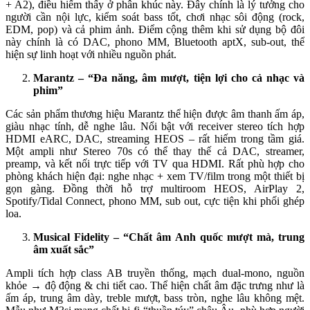
+ A2), điều hiếm thấy ở phân khúc này. Đây chính là lý tưởng cho
người cần nội lực, kiểm soát bass tốt, chơi nhạc sôi động (rock,
EDM, pop) và cả phim ảnh. Điểm cộng thêm khi sử dụng bộ đôi
này chính là có DAC, phono MM, Bluetooth aptX, sub-out, thể
hiện sự linh hoạt với nhiều nguồn phát.
Marantz – “Đa năng, âm mượt, tiện lợi cho cả nhạc và
phim”
Các sản phẩm thương hiệu Marantz thể hiện được âm thanh ấm áp,
giàu nhạc tính, dễ nghe lâu. Nổi bật với receiver stereo tích hợp
HDMI eARC, DAC, streaming HEOS – rất hiếm trong tầm giá.
Một ampli như Stereo 70s có thể thay thế cả DAC, streamer,
preamp, và kết nối trực tiếp với TV qua HDMI. Rất phù hợp cho
phòng khách hiện đại: nghe nhạc + xem TV/film trong một thiết bị
gọn gàng. Đồng thời hỗ trợ multiroom HEOS, AirPlay 2,
Spotify/Tidal Connect, phono MM, sub out, cực tiện khi phối ghép
loa.
Musical Fidelity – “Chất âm Anh quốc mượt mà, trung
âm xuất sắc”
Ampli tích hợp class AB truyền thống, mạch dual-mono, nguồn
khỏe → độ động & chi tiết cao. Thể hiện chất âm đặc trưng như là
ấm áp, trung âm dày, treble mượt, bass tròn, nghe lâu không mệt.