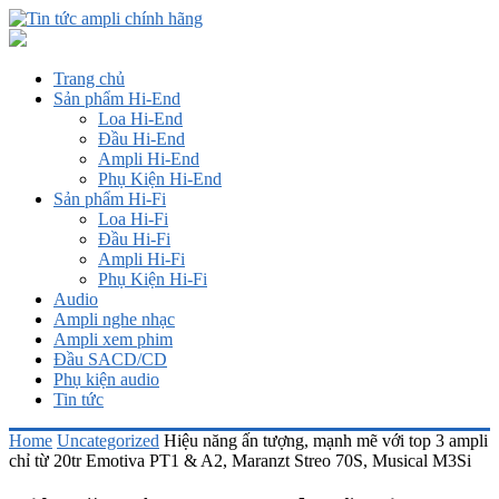
Trang chủ
Sản phẩm Hi-End
Loa Hi-End
Đầu Hi-End
Ampli Hi-End
Phụ Kiện Hi-End
Sản phẩm Hi-Fi
Loa Hi-Fi
Đầu Hi-Fi
Ampli Hi-Fi
Phụ Kiện Hi-Fi
Audio
Ampli nghe nhạc
Ampli xem phim
Đầu SACD/CD
Phụ kiện audio
Tin tức
Home
Uncategorized
Hiệu năng ấn tượng, mạnh mẽ với top 3 ampli
chỉ từ 20tr Emotiva PT1 & A2, Maranzt Streo 70S, Musical M3Si