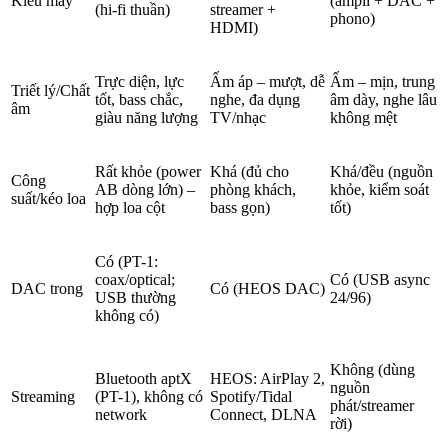
Kiểu máy
(ampli + DAC +
(hi-fi thuần)
streamer +
phono)
HDMI)
Trực diện, lực
Ấm áp – mượt, dễ
Ấm – mịn, trung
Triết lý/Chất
tốt, bass chắc,
nghe, đa dụng
âm dày, nghe lâu
âm
giàu năng lượng
TV/nhạc
không mệt
Rất khỏe (power
Khá (đủ cho
Khá/đều (nguồn
Công
AB dòng lớn) –
phòng khách,
khỏe, kiểm soát
suất/kéo loa
hợp loa cột
bass gọn)
tốt)
Có (PT-1:
coax/optical;
Có (USB async
DAC trong
Có (HEOS DAC)
USB thường
24/96)
không có)
Không (dùng
Bluetooth aptX
HEOS: AirPlay 2,
nguồn
Streaming
(PT-1), không có
Spotify/Tidal
phát/streamer
network
Connect, DLNA
rời)