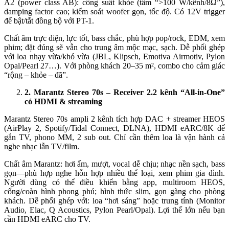
A2 (power class AB): công suất khỏe (tầm “>100 W/kênh/8Ω”),
damping factor cao; kiểm soát woofer gọn, tốc độ. Có 12V trigger
để bật/tắt đồng bộ với PT-1.
Chất âm trực diện, lực tốt, bass chắc, phù hợp pop/rock, EDM, xem
phim; đặt đúng sẽ vẫn cho trung âm mộc mạc, sạch. Dễ phối ghép
với loa nhạy vừa/khó vừa (JBL, Klipsch, Emotiva Airmotiv, Pylon
Opal/Pearl 27…). Với phòng khách 20–35 m², combo cho cảm giác
“rộng – khỏe – đã”.
2
.
Marantz Stereo 70s – Receiver 2.2 kênh “All-in-One”
có HDMI & streaming
Marantz Stereo 70s ampli 2 kênh tích hợp DAC + streamer HEOS
(AirPlay 2, Spotify/Tidal Connect, DLNA), HDMI eARC/8K để
gắn TV, phono MM, 2 sub out. Chỉ cần thêm loa là vận hành cả
nghe nhạc lẫn TV/film.
Chất âm Marantz: hơi ấm, mượt, vocal dễ chịu; nhạc nền sạch, bass
gọn—phù hợp nghe hỗn hợp nhiều thể loại, xem phim gia đình.
Người dùng có thể điều khiển bằng app, multiroom HEOS,
cổng/coàn hình phong phú; hình thức slim, gọn gàng cho phòng
khách. Dễ phối ghép với: loa “hơi sáng” hoặc trung tính (Monitor
Audio, Elac, Q Acoustics, Pylon Pearl/Opal). Lợi thế lớn nếu bạn
cần HDMI eARC cho TV.