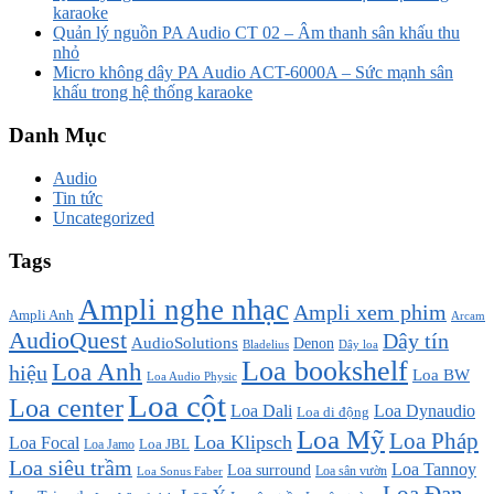
karaoke
Quản lý nguồn PA Audio CT 02 – Âm thanh sân khấu thu
nhỏ
Micro không dây PA Audio ACT-6000A – Sức mạnh sân
khấu trong hệ thống karaoke
Danh Mục
Audio
Tin tức
Uncategorized
Tags
Ampli nghe nhạc
Ampli xem phim
Ampli Anh
Arcam
AudioQuest
Dây tín
AudioSolutions
Denon
Bladelius
Dây loa
Loa bookshelf
Loa Anh
hiệu
Loa BW
Loa Audio Physic
Loa cột
Loa center
Loa Dali
Loa Dynaudio
Loa di động
Loa Mỹ
Loa Pháp
Loa Klipsch
Loa Focal
Loa JBL
Loa Jamo
Loa siêu trầm
Loa Tannoy
Loa surround
Loa sân vườn
Loa Sonus Faber