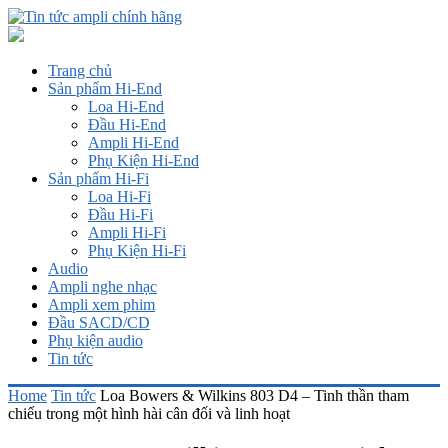
Trang chủ
Sản phẩm Hi-End
Loa Hi-End
Đầu Hi-End
Ampli Hi-End
Phụ Kiện Hi-End
Sản phẩm Hi-Fi
Loa Hi-Fi
Đầu Hi-Fi
Ampli Hi-Fi
Phụ Kiện Hi-Fi
Audio
Ampli nghe nhạc
Ampli xem phim
Đầu SACD/CD
Phụ kiện audio
Tin tức
Home
Tin tức
Loa Bowers & Wilkins 803 D4 – Tinh thần tham
chiếu trong một hình hài cân đối và linh hoạt