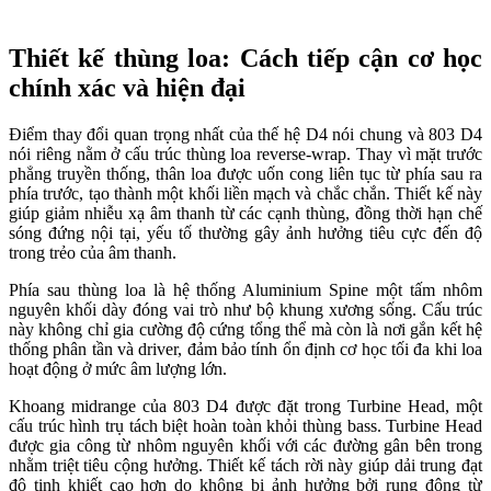
Thiết kế thùng loa: Cách tiếp cận cơ học
chính xác và hiện đại
Điểm thay đổi quan trọng nhất của thế hệ D4 nói chung và 803 D4
nói riêng nằm ở cấu trúc thùng loa reverse-wrap. Thay vì mặt trước
phẳng truyền thống, thân loa được uốn cong liên tục từ phía sau ra
phía trước, tạo thành một khối liền mạch và chắc chắn. Thiết kế này
giúp giảm nhiễu xạ âm thanh từ các cạnh thùng, đồng thời hạn chế
sóng đứng nội tại, yếu tố thường gây ảnh hưởng tiêu cực đến độ
trong trẻo của âm thanh.
Phía sau thùng loa là hệ thống Aluminium Spine một tấm nhôm
nguyên khối dày đóng vai trò như bộ khung xương sống. Cấu trúc
này không chỉ gia cường độ cứng tổng thể mà còn là nơi gắn kết hệ
thống phân tần và driver, đảm bảo tính ổn định cơ học tối đa khi loa
hoạt động ở mức âm lượng lớn.
Khoang midrange của 803 D4 được đặt trong Turbine Head, một
cấu trúc hình trụ tách biệt hoàn toàn khỏi thùng bass. Turbine Head
được gia công từ nhôm nguyên khối với các đường gân bên trong
nhằm triệt tiêu cộng hưởng. Thiết kế tách rời này giúp dải trung đạt
độ tinh khiết cao hơn do không bị ảnh hưởng bởi rung động từ