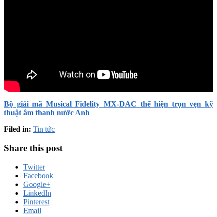
Bộ giải mã Musical Fidelity MX-DAC thể hiện trọn vẹn kỹ
thuật âm thanh nước Anh
Filed in:
Tin tức
Share this post
Twitter
Facebook
Google+
LinkedIn
Pinterest
Email