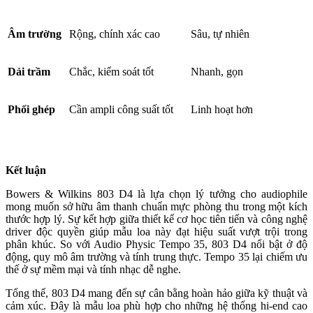
Âm trường
Rộng, chính xác cao
Sâu, tự nhiên
Dải trầm
Chắc, kiểm soát tốt
Nhanh, gọn
Phối ghép
Cần ampli công suất tốt
Linh hoạt hơn
Kết luận
Bowers & Wilkins 803 D4 là lựa chọn lý tưởng cho audiophile
mong muốn sở hữu âm thanh chuẩn mực phòng thu trong một kích
thước hợp lý. Sự kết hợp giữa thiết kế cơ học tiên tiến và công nghệ
driver độc quyền giúp mẫu loa này đạt hiệu suất vượt trội trong
phân khúc. So với Audio Physic Tempo 35, 803 D4 nổi bật ở độ
động, quy mô âm trường và tính trung thực. Tempo 35 lại chiếm ưu
thế ở sự mềm mại và tính nhạc dễ nghe.
Tổng thể, 803 D4 mang đến sự cân bằng hoàn hảo giữa kỹ thuật và
cảm xúc. Đây là mẫu loa phù hợp cho những hệ thống hi-end cao