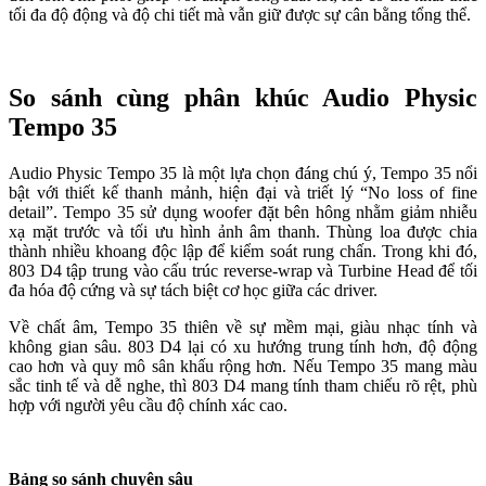
tối đa độ động và độ chi tiết mà vẫn giữ được sự cân bằng tổng thể.
So sánh cùng phân khúc Audio Physic
Tempo 35
Audio Physic Tempo 35 là một lựa chọn đáng chú ý, Tempo 35 nổi
bật với thiết kế thanh mảnh, hiện đại và triết lý “No loss of fine
detail”. Tempo 35 sử dụng woofer đặt bên hông nhằm giảm nhiễu
xạ mặt trước và tối ưu hình ảnh âm thanh. Thùng loa được chia
thành nhiều khoang độc lập để kiểm soát rung chấn. Trong khi đó,
803 D4 tập trung vào cấu trúc reverse-wrap và Turbine Head để tối
đa hóa độ cứng và sự tách biệt cơ học giữa các driver.
Về chất âm, Tempo 35 thiên về sự mềm mại, giàu nhạc tính và
không gian sâu. 803 D4 lại có xu hướng trung tính hơn, độ động
cao hơn và quy mô sân khấu rộng hơn. Nếu Tempo 35 mang màu
sắc tinh tế và dễ nghe, thì 803 D4 mang tính tham chiếu rõ rệt, phù
hợp với người yêu cầu độ chính xác cao.
Bảng so sánh chuyên sâu