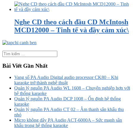
Nghe CD theo cách đầu CD McIntosh
MCD12000 – Tinh tế và đầy cảm xúc\
Bài Viết Gần Nhất
Vang số PA Audio Digital audio processor CK80 – Khi
karaoke trở thành nghệ thuật
Quản lý nguồn PA Audio WL 1608 – Chuyên nghiệp hơn với
hệ thống karaoke
Quản lý nguồn PA Audio DCP 1008 – Ổn định hệ thống
karaoke
Quản lý nguồn PA Audio CT 02 – Âm thanh sân khấu thu
nhỏ
Micro không dây PA Audio ACT-6000A – Sức mạnh sân
khấu trong hệ thống karaoke