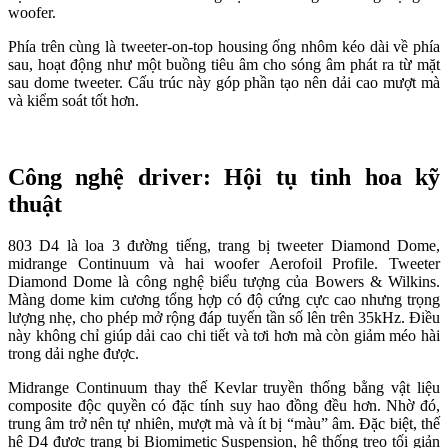
woofer.
Phía trên cùng là tweeter-on-top housing ống nhôm kéo dài về phía
sau, hoạt động như một buồng tiêu âm cho sóng âm phát ra từ mặt
sau dome tweeter. Cấu trúc này góp phần tạo nên dải cao mượt mà
và kiểm soát tốt hơn.
Công nghệ driver: Hội tụ tinh hoa kỹ
thuật
803 D4 là loa 3 đường tiếng, trang bị tweeter Diamond Dome,
midrange Continuum và hai woofer Aerofoil Profile. Tweeter
Diamond Dome là công nghệ biểu tượng của Bowers & Wilkins.
Màng dome kim cương tổng hợp có độ cứng cực cao nhưng trọng
lượng nhẹ, cho phép mở rộng đáp tuyến tần số lên trên 35kHz. Điều
này không chỉ giúp dải cao chi tiết và tơi hơn mà còn giảm méo hài
trong dải nghe được.
Midrange Continuum thay thế Kevlar truyền thống bằng vật liệu
composite độc quyền có đặc tính suy hao đồng đều hơn. Nhờ đó,
trung âm trở nên tự nhiên, mượt mà và ít bị “màu” âm. Đặc biệt, thế
hệ D4 được trang bị Biomimetic Suspension, hệ thống treo tối giản