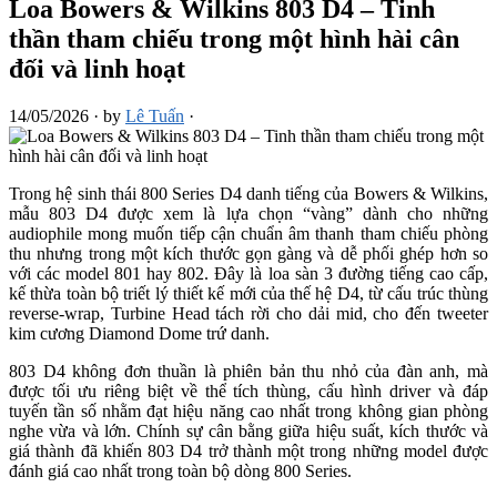
Loa Bowers & Wilkins 803 D4 – Tinh
thần tham chiếu trong một hình hài cân
đối và linh hoạt
14/05/2026
·
by
Lê Tuấn
·
Trong hệ sinh thái 800 Series D4 danh tiếng của Bowers & Wilkins,
mẫu 803 D4 được xem là lựa chọn “vàng” dành cho những
audiophile mong muốn tiếp cận chuẩn âm thanh tham chiếu phòng
thu nhưng trong một kích thước gọn gàng và dễ phối ghép hơn so
với các model 801 hay 802. Đây là loa sàn 3 đường tiếng cao cấp,
kế thừa toàn bộ triết lý thiết kế mới của thế hệ D4, từ cấu trúc thùng
reverse-wrap, Turbine Head tách rời cho dải mid, cho đến tweeter
kim cương Diamond Dome trứ danh.
803 D4 không đơn thuần là phiên bản thu nhỏ của đàn anh, mà
được tối ưu riêng biệt về thể tích thùng, cấu hình driver và đáp
tuyến tần số nhằm đạt hiệu năng cao nhất trong không gian phòng
nghe vừa và lớn. Chính sự cân bằng giữa hiệu suất, kích thước và
giá thành đã khiến 803 D4 trở thành một trong những model được
đánh giá cao nhất trong toàn bộ dòng 800 Series.