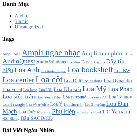
Danh Mục
Audio
Tin tức
Uncategorized
Tags
Ampli nghe nhạc
Ampli xem phim
Ampli Anh
Arcam
AudioQuest
Dây tín
AudioSolutions
Denon
Bladelius
Dây loa
Loa bookshelf
Loa Anh
hiệu
Loa BW
Loa Audio Physic
Loa cột
Loa center
Loa Dali
Loa Dynaudio
Loa di động
Loa Mỹ
Loa Pháp
Loa Klipsch
Loa Focal
Loa JBL
Loa Jamo
Loa siêu trầm
Loa Tannoy
Loa surround
Loa sân vườn
Loa Sonus Faber
Loa Đan
Loa Ý
Loa Triangle
Loa âm trần
Loa âm tường
Loa Wharfedale
Mạch
Phụ kiện
Yamaha
TIC
Loa Đức
Marantz
PrimaLuna
Rotel
Đầu SACD/CD
Đầu Bluray
Bài Viết Ngẫu Nhiên