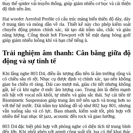
thay thế spider vải truyền thống, giúp giảm nhiễu cơ học và cải thiện
độ tĩnh nền âm.
Hai woofer Aerofoil Profile có cấu trúc màng biến thiên độ dày, dày
ở trung tâm và mỏng dần về rìa. Thiết kế này cho phép kiểm soát
chuyển động piston chính xác, tái tạo dải trầm sâu, chắc và giàu
năng lượng. Cổng thoát hơi Flowport với bề mặt dạng bóng golf
giúp giảm nhiễu luồng khí và hạn chế tiếng ù.
Trải nghiệm âm thanh: Cân bằng giữa độ
động và sự tinh tế
Khi lắng nghe 803 D4, điều ấn tượng đầu tiên là âm trường rộng và
có chiều sâu rõ rệt. Nhạc cụ được định vị chính xác, tạo nên không
gian ba chiều rõ ràng. Dải cao mượt mà, giàu chi tiết nhưng không
gắt, kể cả khi nghe ở mức âm lượng cao. Trung âm là điểm mạnh
nổi bật với vocal nổi khối, tự nhiên và giàu sắc thái. Sự cải tiến từ
Biomimetic Suspension giúp trung âm trở nên sạch và trong hơn so
với thế hệ trước. Dải trầm tuy không đồ sộ như 802 hay 801, nhưng
vẫn xuống sâu và có lực. Bass nhanh, kiểm soát tốt, phù hợp với
nhiều thể loại nhạc từ jazz, acoustic đến rock và giao hưởng.
803 D4 đặc biệt phù hợp với phòng nghe có diện tích từ trung bình
đến lớn. Khi phối ghép với ampli công suất tốt, loa có thể khai thác