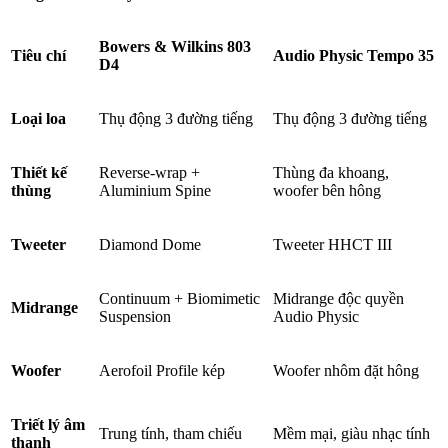
Bowers & Wilkins 803
Tiêu chí
Audio Physic Tempo 35
D4
Loại loa
Thụ động 3 đường tiếng
Thụ động 3 đường tiếng
Thiết kế
Reverse-wrap +
Thùng đa khoang,
thùng
Aluminium Spine
woofer bên hông
Tweeter
Diamond Dome
Tweeter HHCT III
Continuum + Biomimetic
Midrange độc quyền
Midrange
Suspension
Audio Physic
Woofer
Aerofoil Profile kép
Woofer nhôm đặt hông
Triết lý âm
Trung tính, tham chiếu
Mềm mại, giàu nhạc tính
thanh