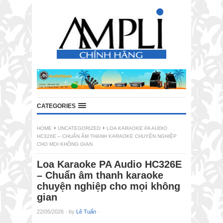
CATEGORIES
HOME
UNCATEGORIZED
LOA KARAOKE PA AUDIO
HC326E – CHUẨN ÂM THANH KARAOKE CHUYỆN NGHIỆP
CHO MỌI KHÔNG GIAN
Loa Karaoke PA Audio HC326E
– Chuẩn âm thanh karaoke
chuyện nghiệp cho mọi không
gian
22/05/2026
·
by
Lê Tuấn
·