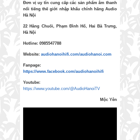
Đơn vị uy tín cung cấp các sản phẩm âm thanh
nổi tiếng thế giới nhập khẩu chính hãng
Audio
Hà Nội
22 Hàng Chuối, Phạm Đình Hổ, Hai Bà Trưng,
Hà Nội
Hotline: 0985547788
Website:
audiohanoihifi.com/audiohanoi.com
Fanpage:
https://www.facebook.com/audiohanoihifi
Youtube:
https://www.youtube.com/@AudioHanoiTV
Mộc Yên