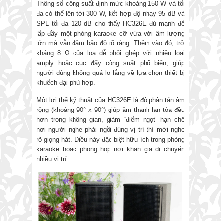
Thông số công suất định mức khoảng 150 W và tối
đa có thể lên tới 300 W, kết hợp độ nhạy 95 dB và
SPL tối đa 120 dB cho thấy HC326E đủ mạnh để
lấp đầy một phòng karaoke cỡ vừa với âm lượng
lớn mà vẫn đảm bảo độ rõ ràng. Thêm vào đó, trở
kháng 8 Ω của loa dễ phối ghép với nhiều loại
amply hoặc cục đẩy công suất phổ biến, giúp
người dùng không quá lo lắng về lựa chọn thiết bị
khuếch đại phù hợp.
Một lợi thế kỹ thuật của HC326E là độ phân tán âm
rộng (khoảng 90° x 90°) giúp âm thanh lan tỏa đều
hơn trong không gian, giảm “điểm ngọt” hạn chế
nơi người nghe phải ngồi đúng vị trí thì mới nghe
rõ giọng hát. Điều này đặc biệt hữu ích trong phòng
karaoke hoặc phòng họp nơi khán giả di chuyển
nhiều vị trí.