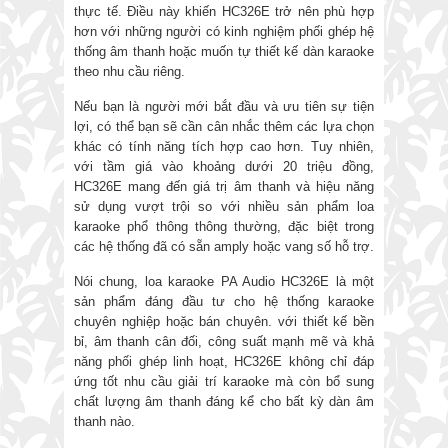
thực tế. Điều này khiến HC326E trở nên phù hợp
hơn với những người có kinh nghiệm phối ghép hệ
thống âm thanh hoặc muốn tự thiết kế dàn karaoke
theo nhu cầu riêng.
Nếu bạn là người mới bắt đầu và ưu tiên sự tiện
lợi, có thể bạn sẽ cần cân nhắc thêm các lựa chọn
khác có tính năng tích hợp cao hơn. Tuy nhiên,
với tầm giá vào khoảng dưới 20 triệu đồng,
HC326E mang đến giá trị âm thanh và hiệu năng
sử dụng vượt trội so với nhiều sản phẩm loa
karaoke phổ thông thông thường, đặc biệt trong
các hệ thống đã có sẵn amply hoặc vang số hỗ trợ.
Nói chung, loa karaoke PA Audio HC326E là một
sản phẩm đáng đầu tư cho hệ thống karaoke
chuyên nghiệp hoặc bán chuyên. với thiết kế bền
bỉ, âm thanh cân đối, công suất mạnh mẽ và khả
năng phối ghép linh hoạt, HC326E không chỉ đáp
ứng tốt nhu cầu giải trí karaoke mà còn bổ sung
chất lượng âm thanh đáng kể cho bất kỳ dàn âm
thanh nào.