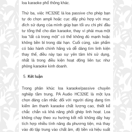
loa karaoke phổ thông khác.
Thứ ba, việc HC326E là loa passive cho phép bạn
tự do chọn ampli hoặc cục đẩy phù hợp với mục
đích sử dụng của mình giúp bạn tối ưu chi phí đầu
tư tổng thể cho dàn karaoke, thay vì phải mua một
loa “tất cả trong một” có thể không đủ mạnh hoặc
không bền bỉ trong dài hạn. Cuối cùng, sản phẩm
có bảo hành chính hãng và dễ dàng tìm linh kiện
thay thế, điều này tạo sự yên tâm khi sử dụng,
nhất là trong điều kiện hoạt động liên tục như
phòng karaoke kinh doanh.
Kết luận
Trong phân khúc loa karaoke/passive chuyên
nghiệp tầm trung, PA Audio HC326E là một lựa
chọn đáng cân nhắc đối với người dùng đang tìm
kiếm âm thanh karaoke chất lượng cao, thiết kế
chắc chắn và khả năng phối ghép linh hoạt. Loa
không chạy theo xu hướng kết nối không dây hay
tích hợp nhiều tính năng đa phương tiện, mà thay
vào đó tập trung vào chất âm, độ bền và hiệu suất