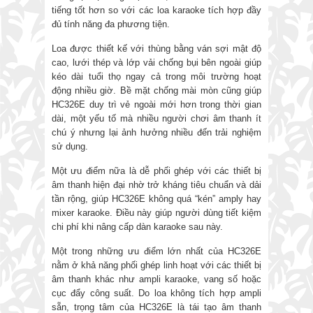
tiếng tốt hơn so với các loa karaoke tích hợp đầy
đủ tính năng đa phương tiện.
Loa được thiết kế với thùng bằng ván sợi mật độ
cao, lưới thép và lớp vải chống bụi bên ngoài giúp
kéo dài tuổi thọ ngay cả trong môi trường hoạt
động nhiều giờ. Bề mặt chống mài mòn cũng giúp
HC326E duy trì vẻ ngoài mới hơn trong thời gian
dài, một yếu tố mà nhiều người chơi âm thanh ít
chú ý nhưng lại ảnh hưởng nhiều đến trải nghiệm
sử dụng.
Một ưu điểm nữa là dễ phối ghép với các thiết bị
âm thanh hiện đại nhờ trở kháng tiêu chuẩn và dải
tần rộng, giúp HC326E không quá “kén” amply hay
mixer karaoke. Điều này giúp người dùng tiết kiệm
chi phí khi nâng cấp dàn karaoke sau này.
Một trong những ưu điểm lớn nhất của HC326E
nằm ở khả năng phối ghép linh hoạt với các thiết bị
âm thanh khác như ampli karaoke, vang số hoặc
cục đẩy công suất. Do loa không tích hợp ampli
sẵn, trọng tâm của HC326E là tái tạo âm thanh