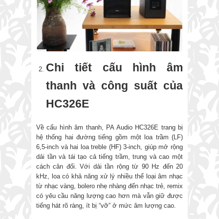
Chi tiết cấu hình âm
thanh và công suất của
HC326E
Về cấu hình âm thanh, PA Audio HC326E trang bị
hệ thống hai đường tiếng gồm một loa trầm (LF)
6,5-inch và hai loa treble (HF) 3-inch, giúp mở rộng
dải tần và tái tạo cả tiếng trầm, trung và cao một
cách cân đối. Với dải tần rộng từ 90 Hz đến 20
kHz, loa có khả năng xử lý nhiều thể loại âm nhạc
từ nhạc vàng, bolero nhẹ nhàng đến nhạc trẻ, remix
có yêu cầu năng lượng cao hơn mà vẫn giữ được
tiếng hát rõ ràng, ít bị “vỡ” ở mức âm lượng cao.