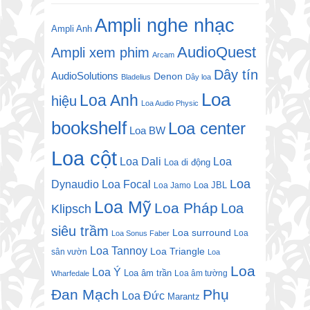
Ampli nghe nhạc
Ampli Anh
AudioQuest
Ampli xem phim
Arcam
Dây tín
AudioSolutions
Denon
Bladelius
Dây loa
Loa
Loa Anh
hiệu
Loa Audio Physic
bookshelf
Loa center
Loa BW
Loa cột
Loa Dali
Loa
Loa di động
Loa
Dynaudio
Loa Focal
Loa JBL
Loa Jamo
Loa Mỹ
Loa Pháp
Loa
Klipsch
siêu trầm
Loa surround
Loa
Loa Sonus Faber
Loa Tannoy
Loa Triangle
sân vườn
Loa
Loa
Loa Ý
Loa âm trần
Loa âm tường
Wharfedale
Đan Mạch
Phụ
Loa Đức
Marantz