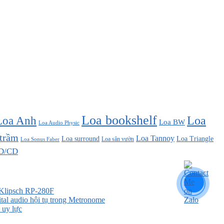
Loa bookshelf
Loa Anh
Loa
Loa BW
Loa Audio Physic
 trầm
Loa Tannoy
Loa surround
Loa Triangle
Loa sân vườn
Loa Sonus Faber
D/CD
a Klipsch RP-280F
tal audio hội tụ trong Metronome
 uy lực