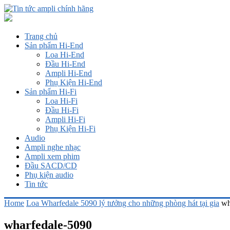
Trang chủ
Sản phẩm Hi-End
Loa Hi-End
Đầu Hi-End
Ampli Hi-End
Phụ Kiện Hi-End
Sản phẩm Hi-Fi
Loa Hi-Fi
Đầu Hi-Fi
Ampli Hi-Fi
Phụ Kiện Hi-Fi
Audio
Ampli nghe nhạc
Ampli xem phim
Đầu SACD/CD
Phụ kiện audio
Tin tức
Home
Loa Wharfedale 5090 lý tưởng cho những phòng hát tại gia
wh
wharfedale-5090