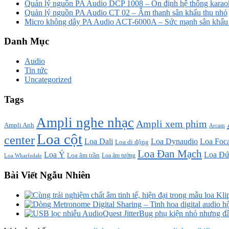
Quản lý nguồn PA Audio DCP 1008 – Ổn định hệ thống karao
Quản lý nguồn PA Audio CT 02 – Âm thanh sân khấu thu nhỏ
Micro không dây PA Audio ACT-6000A – Sức mạnh sân khấu t
Danh Mục
Audio
Tin tức
Uncategorized
Tags
Ampli nghe nhạc
Ampli xem phim
Ampli Anh
Arcam
Loa cột
center
Loa Dali
Loa Dynaudio
Loa Foca
Loa di động
Loa Đan Mạch
Loa Ý
Loa Đứ
Loa âm trần
Loa âm tường
Loa Wharfedale
Bài Viết Ngẫu Nhiên