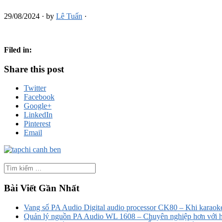
29/08/2024
·
by
Lê Tuấn
·
Filed in:
Share this post
Twitter
Facebook
Google+
LinkedIn
Pinterest
Email
Bài Viết Gần Nhất
Vang số PA Audio Digital audio processor CK80 – Khi karaoke
Quản lý nguồn PA Audio WL 1608 – Chuyên nghiệp hơn với h