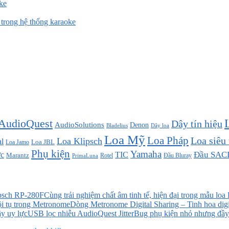
ke
rong hệ thống karaoke
AudioQuest
Dây tín hiệu
AudioSolutions
Denon
Bladelius
Dây loa
Loa Mỹ
Loa Pháp
Loa siêu
Loa Klipsch
l
Loa JBL
Loa Jamo
Phụ kiện
Yamaha
TIC
Đầu SAC
c
Marantz
Đầu Bluray
PrimaLuna
Rotel
Cùng trải nghiệm chất âm tinh tế, hiện đại trong mẫu lo
Dòng Metronome Digital Sharing – Tinh hoa digi
USB lọc nhiễu AudioQuest JitterBug phụ kiện nhỏ nhưng đầy