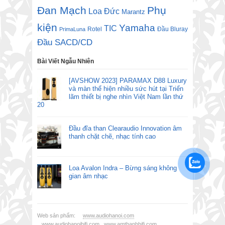
Đan Mạch
Phụ
Loa Đức
Marantz
kiện
Yamaha
TIC
Rotel
Đầu Bluray
PrimaLuna
Đầu SACD/CD
Bài Viết Ngẫu Nhiên
[AVSHOW 2023] PARAMAX D88 Luxury
và màn thể hiện nhiều sức hút tại Triển
lãm thiết bị nghe nhìn Việt Nam lần thứ
20
Đầu đĩa than Clearaudio Innovation âm
thanh chặt chẽ, nhạc tính cao
Loa Avalon Indra – Bừng sáng không
gian âm nhạc
Web sản phẩm:
www.audiohanoi.com
www.audiohanoihifi.com
www.amthanhhifi.com