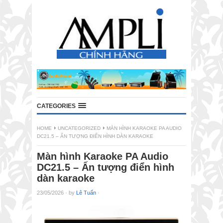
CATEGORIES
HOME
UNCATEGORIZED
MÀN HÌNH KARAOKE PA AUDIO
DC21.5 – ẤN TƯỢNG ĐIỂN HÌNH DÀN KARAOKE
Màn hình Karaoke PA Audio
DC21.5 – Ấn tượng điển hình
dàn karaoke
23/05/2026
·
by
Lê Tuấn
·