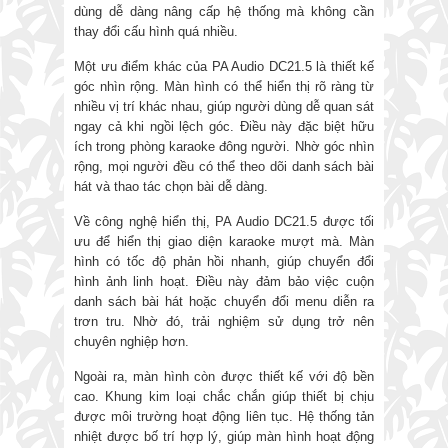
dùng dễ dàng nâng cấp hệ thống mà không cần
thay đổi cấu hình quá nhiều.
Một ưu điểm khác của PA Audio DC21.5 là thiết kế
góc nhìn rộng. Màn hình có thể hiển thị rõ ràng từ
nhiều vị trí khác nhau, giúp người dùng dễ quan sát
ngay cả khi ngồi lệch góc. Điều này đặc biệt hữu
ích trong phòng karaoke đông người. Nhờ góc nhìn
rộng, mọi người đều có thể theo dõi danh sách bài
hát và thao tác chọn bài dễ dàng.
Về công nghệ hiển thị, PA Audio DC21.5 được tối
ưu để hiển thị giao diện karaoke mượt mà. Màn
hình có tốc độ phản hồi nhanh, giúp chuyển đổi
hình ảnh linh hoạt. Điều này đảm bảo việc cuộn
danh sách bài hát hoặc chuyển đổi menu diễn ra
trơn tru. Nhờ đó, trải nghiệm sử dụng trở nên
chuyên nghiệp hơn.
Ngoài ra, màn hình còn được thiết kế với độ bền
cao. Khung kim loại chắc chắn giúp thiết bị chịu
được môi trường hoạt động liên tục. Hệ thống tản
nhiệt được bố trí hợp lý, giúp màn hình hoạt động