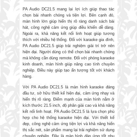
PA Audio DC21.5 mang lại lợi ích giúp thao tác
chọn bài nhanh chóng và tiện lợi. Bên cạnh đó,
màn hình lớn giúp hiển thị rõ ràng danh sách bài
hát, công nghệ cảm ứng giúp điều khiển dễ dàng.
Ngoài ra, khả năng kết nối linh hoạt giúp tương
thích với nhiều hệ thống. Đối với karaoke gia đình,
PA Audio DC21.5 giúp trải nghiệm giải trí trở nên
hiện đại. Người dùng có thể chọn bài nhanh chóng
mà không cần dùng remote. Đối với phòng karaoke
kinh doanh, màn hình giúp nâng cao tính chuyên
nghiệp. Điều này giúp tạo ấn tượng tốt với khách
hàng.
Với PA Audio DC21.5 là màn hình karaoke đáng
đầu tư, sở hữu thiết kế hiện đại, cảm ứng nhạy và
hiển thị rõ ràng. Điểm mạnh của màn hình nằm ở
kích thước 21.5 inch, độ phân giải cao và khả năng
kết nối linh hoạt. PA Audio DC21.5 là lựa chọn phù
hợp cho hệ thống karaoke hiện đại. Với thiết kế
đẹp, công nghệ cảm ứng tiện lợi và khả năng hiển
thị sắc nét, sản phẩm mang lại trải nghiệm sử dụng
chuyên nghiệp. Đây là màn hình đáp ứng tốt nhu