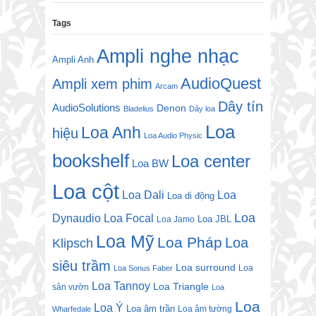
Tags
Ampli nghe nhạc
Ampli Anh
AudioQuest
Ampli xem phim
Arcam
Dây tín
AudioSolutions
Denon
Bladelius
Dây loa
Loa
Loa Anh
hiệu
Loa Audio Physic
bookshelf
Loa center
Loa BW
Loa cột
Loa Dali
Loa
Loa di động
Loa
Dynaudio
Loa Focal
Loa JBL
Loa Jamo
Loa Mỹ
Loa Pháp
Loa
Klipsch
siêu trầm
Loa surround
Loa
Loa Sonus Faber
Loa Tannoy
Loa Triangle
sân vườn
Loa
Loa
Loa Ý
Loa âm trần
Loa âm tường
Wharfedale