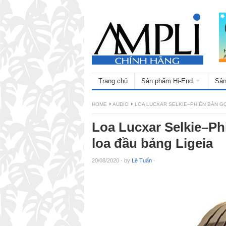
Trang chủ
Sản phẩm Hi-End
Sản
HOME
AUDIO
LOA LUCXAR SELKIE–PHIÊN BẢN G
Loa Lucxar Selkie–P
loa đầu bảng Ligeia
20/08/2020
·
by
Lê Tuấn
·