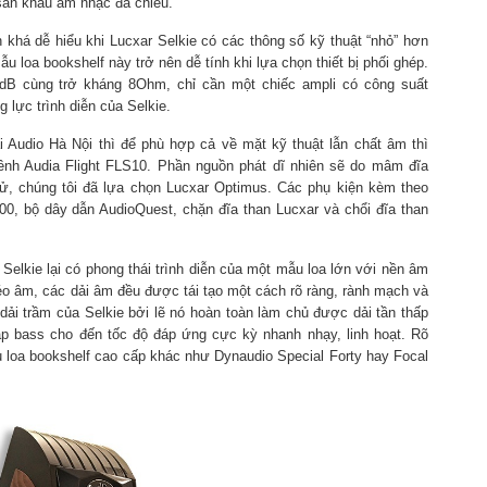
sân khấu âm nhạc đa chiều.
 khá dễ hiểu khi Lucxar Selkie có các thông số kỹ thuật “nhỏ” hơn
ẫu loa bookshelf này trở nên dễ tính khi lựa chọn thiết bị phối ghép.
dB cùng trở kháng 8Ohm, chỉ cần một chiếc ampli có công suất
 lực trình diễn của Selkie.
ại Audio Hà Nội thì để phù hợp cả về mặt kỹ thuật lẫn chất âm thì
nh Audia Flight FLS10. Phần nguồn phát dĩ nhiên sẽ do mâm đĩa
ử, chúng tôi đã lựa chọn Lucxar Optimus. Các phụ kiện kèm theo
0, bộ dây dẫn AudioQuest, chặn đĩa than Lucxar và chổi đĩa than
Selkie lại có phong thái trình diễn của một mẫu loa lớn với nền âm
méo âm, các dải âm đều được tái tạo một cách rõ ràng, rành mạch và
c dải trầm của Selkie bởi lẽ nó hoàn toàn làm chủ được dải tần thấp
p bass cho đến tốc độ đáp ứng cực kỳ nhanh nhạy, linh hoạt. Rõ
ẫu loa bookshelf cao cấp khác như Dynaudio Special Forty hay Focal