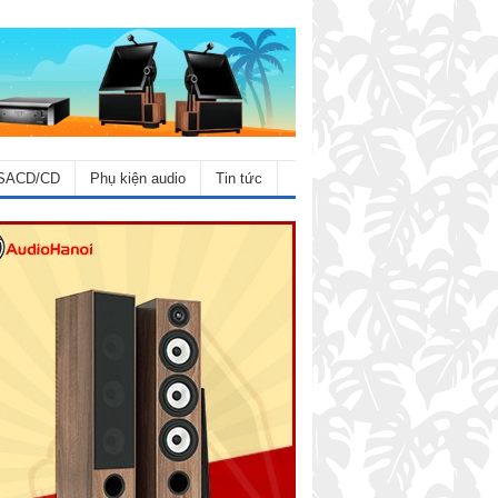
SACD/CD
Phụ kiện audio
Tin tức