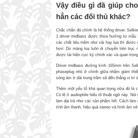
Vậy điều gì đã giúp ch
hẳn các đối thủ khác?
Chắc chắn đó chính là hệ thống driver. Selki
1 driver midbass được thừa hưởng từ mẫu lo
các chất liệu mềm như vải hay lụa thì được 
hơn. Do màng loa luôn di chuyển trên trục
được tái hiện cực kỳ chính xác và quan trọng
Driver midbass đường kính 165mm trên Selk
phaseplug nhỏ ở chính giữa nhằm giảm thiể
sóng âm ở dải trung trầm sẽ đến thẳng vị trí
Thêm một yếu tố khá quan trọng nữa đó là c
Có lẽ ít audiophile hiểu rõ thuật ngữ này. Nó
làm đại trà như các sản phẩm hifi. Cách làm n
tính âm thanh, hiệu quả stereo và hình âm sẽ