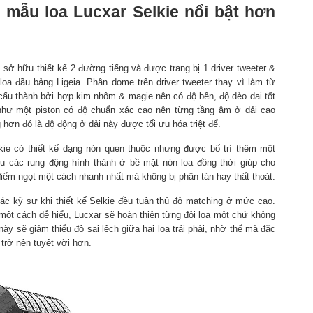
o mẫu loa Lucxar Selkie nổi bật hơn
e sở hữu thiết kế 2 đường tiếng và được trang bị 1 driver tweeter &
a đầu bảng Ligeia. Phần dome trên driver tweeter thay vì làm từ
cấu thành bởi hợp kim nhôm & magie nên có độ bền, độ dẻo dai tốt
 như một piston có độ chuẩn xác cao nên từng tầng âm ở dải cao
 hơn đó là độ động ở dải này được tối ưu hóa triệt để.
ie có thiết kế dạng nón quen thuộc nhưng được bố trí thêm một
u các rung động hình thành ở bề mặt nón loa đồng thời giúp cho
 điểm ngọt một cách nhanh nhất mà không bị phân tán hay thất thoát.
ác kỹ sư khi thiết kế Selkie đều tuân thủ độ matching ở mức cao.
i một cách dễ hiểu, Lucxar sẽ hoàn thiện từng đôi loa một chứ không
ày sẽ giảm thiểu độ sai lệch giữa hai loa trái phải, nhờ thế mà đặc
 trở nên tuyệt vời hơn.