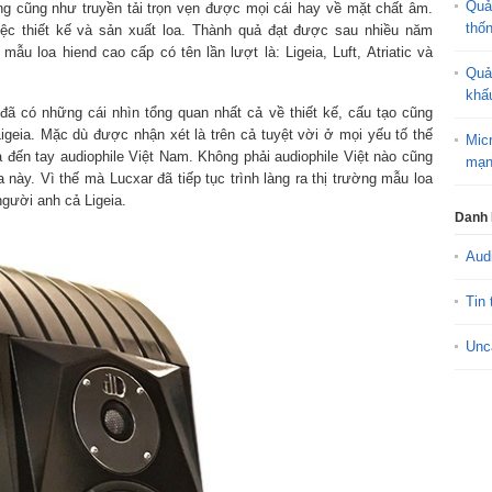
Quả
g cũng như truyền tải trọn vẹn được mọi cái hay về mặt chất âm.
thố
iệc thiết kế và sản xuất loa. Thành quả đạt được sau nhiều năm
 mẫu loa hiend cao cấp có tên lần lượt là: Ligeia, Luft, Atriatic và
Quả
khấ
đã có những cái nhìn tổng quan nhất cả về thiết kế, cấu tạo cũng
geia. Mặc dù được nhận xét là trên cả tuyệt vời ở mọi yếu tố thế
Mic
a đến tay audiophile Việt Nam. Không phải audiophile Việt nào cũng
mạn
này. Vì thế mà Lucxar đã tiếp tục trình làng ra thị trường mẫu loa
gười anh cả Ligeia.
Danh
Aud
Tin 
Unc