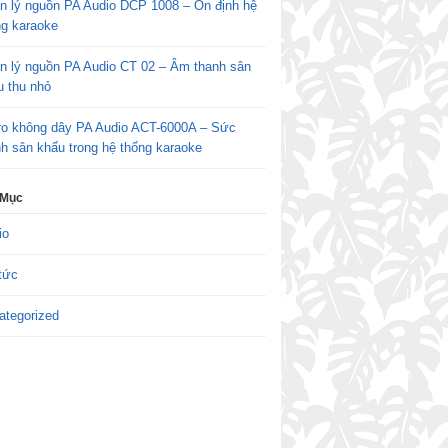
n lý nguồn PA Audio DCP 1008 – Ổn định hệ
ng karaoke
n lý nguồn PA Audio CT 02 – Âm thanh sân
u thu nhỏ
ro không dây PA Audio ACT-6000A – Sức
h sân khấu trong hệ thống karaoke
 Mục
io
tức
ategorized