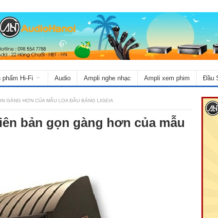
 phẩm Hi-Fi
Audio
Ampli nghe nhạc
Ampli xem phim
Đầu 
ỌN GÀNG HƠN CỦA MẪU LOA ĐẦU BẢNG LIGEIA
hiên bản gọn gàng hơn của mẫu