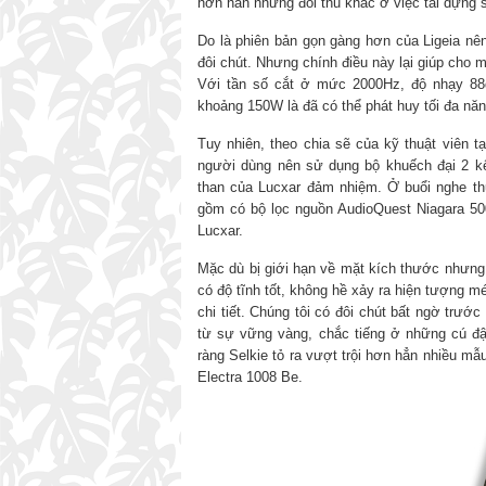
hơn hẳn những đối thủ khác ở việc tái dựng 
Do là phiên bản gọn gàng hơn của Ligeia nên
đôi chút. Nhưng chính điều này lại giúp cho m
Với tần số cắt ở mức 2000Hz, độ nhạy 88
khoảng 150W là đã có thể phát huy tối đa năng
Tuy nhiên, theo chia sẽ của kỹ thuật viên t
người dùng nên sử dụng bộ khuếch đại 2 kê
than của Lucxar đảm nhiệm. Ở buổi nghe th
gồm có bộ lọc nguồn AudioQuest Niagara 500
Lucxar.
Mặc dù bị giới hạn về mặt kích thước nhưng 
có độ tĩnh tốt, không hề xảy ra hiện tượng 
chi tiết. Chúng tôi có đôi chút bất ngờ trướ
từ sự vững vàng, chắc tiếng ở những cú đậ
ràng Selkie tỏ ra vượt trội hơn hẳn nhiều m
Electra 1008 Be.