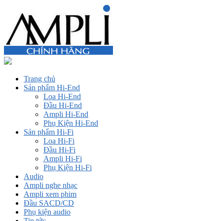
Trang chủ
Sản phẩm Hi-End
Loa Hi-End
Đầu Hi-End
Ampli Hi-End
Phụ Kiện Hi-End
Sản phẩm Hi-Fi
Loa Hi-Fi
Đầu Hi-Fi
Ampli Hi-Fi
Phụ Kiện Hi-Fi
Audio
Ampli nghe nhạc
Ampli xem phim
Đầu SACD/CD
Phụ kiện audio
Tin tức