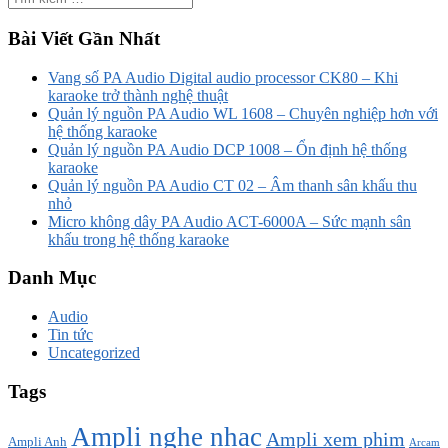
Bài Viết Gần Nhất
Vang số PA Audio Digital audio processor CK80 – Khi
karaoke trở thành nghệ thuật
Quản lý nguồn PA Audio WL 1608 – Chuyên nghiệp hơn với
hệ thống karaoke
Quản lý nguồn PA Audio DCP 1008 – Ổn định hệ thống
karaoke
Quản lý nguồn PA Audio CT 02 – Âm thanh sân khấu thu
nhỏ
Micro không dây PA Audio ACT-6000A – Sức mạnh sân
khấu trong hệ thống karaoke
Danh Mục
Audio
Tin tức
Uncategorized
Tags
Ampli nghe nhạc
Ampli xem phim
Ampli Anh
Arcam