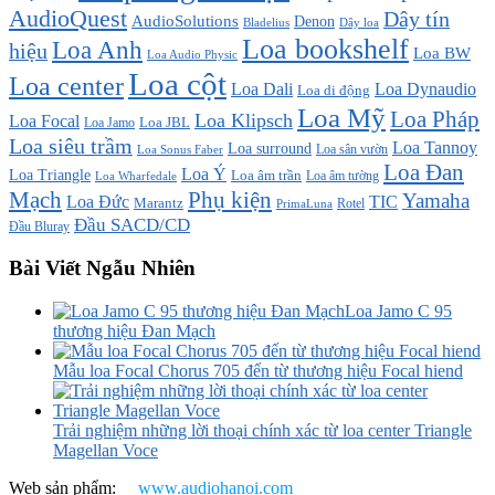
AudioQuest
Dây tín
AudioSolutions
Denon
Bladelius
Dây loa
Loa bookshelf
Loa Anh
hiệu
Loa BW
Loa Audio Physic
Loa cột
Loa center
Loa Dali
Loa Dynaudio
Loa di động
Loa Mỹ
Loa Pháp
Loa Klipsch
Loa Focal
Loa JBL
Loa Jamo
Loa siêu trầm
Loa Tannoy
Loa surround
Loa sân vườn
Loa Sonus Faber
Loa Đan
Loa Ý
Loa Triangle
Loa âm trần
Loa âm tường
Loa Wharfedale
Mạch
Phụ kiện
Yamaha
TIC
Loa Đức
Marantz
PrimaLuna
Rotel
Đầu SACD/CD
Đầu Bluray
Bài Viết Ngẫu Nhiên
Loa Jamo C 95
thương hiệu Đan Mạch
Mẫu loa Focal Chorus 705 đến từ thương hiệu Focal hiend
Trải nghiệm những lời thoại chính xác từ loa center Triangle
Magellan Voce
Web sản phẩm:
www.audiohanoi.com