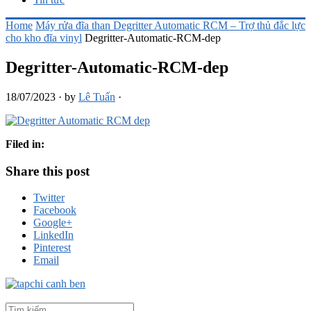
Home
Máy rửa đĩa than Degritter Automatic RCM – Trợ thủ đắc lực
cho kho đĩa vinyl
Degritter-Automatic-RCM-dep
Degritter-Automatic-RCM-dep
18/07/2023
·
by
Lê Tuấn
·
Filed in:
Share this post
Twitter
Facebook
Google+
LinkedIn
Pinterest
Email