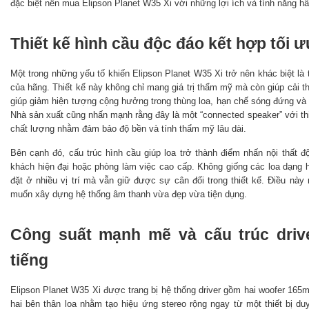
đặc biệt nên mua Elipson Planet W35 Xi với những lợi ích và tính năng h
Thiết kế hình cầu độc đáo kết hợp tối 
Một trong những yếu tố khiến Elipson Planet W35 Xi trở nên khác biệt là 
của hãng. Thiết kế này không chỉ mang giá trị thẩm mỹ mà còn giúp cải th
giúp giảm hiện tượng cộng hưởng trong thùng loa, hạn chế sóng đứng và 
Nhà sản xuất cũng nhấn mạnh rằng đây là một “connected speaker” với thi
chất lượng nhằm đảm bảo độ bền và tính thẩm mỹ lâu dài.
Bên cạnh đó, cấu trúc hình cầu giúp loa trở thành điểm nhấn nội thất 
khách hiện đại hoặc phòng làm việc cao cấp. Không giống các loa dạng h
đặt ở nhiều vị trí mà vẫn giữ được sự cân đối trong thiết kế. Điều này 
muốn xây dựng hệ thống âm thanh vừa đẹp vừa tiện dụng.
Công suất mạnh mẽ và cấu trúc driv
tiếng
Elipson Planet W35 Xi được trang bị hệ thống driver gồm hai woofer 165
hai bên thân loa nhằm tạo hiệu ứng stereo rộng ngay từ một thiết bị d