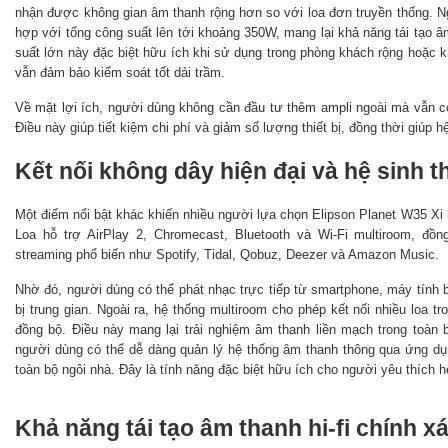
nhận được không gian âm thanh rộng hơn so với loa đơn truyền thống. Ng
hợp với tổng công suất lên tới khoảng 350W, mang lại khả năng tái tạo 
suất lớn này đặc biệt hữu ích khi sử dụng trong phòng khách rộng hoặ
vẫn đảm bảo kiểm soát tốt dải trầm.
Về mặt lợi ích, người dùng không cần đầu tư thêm ampli ngoài mà vẫn 
Điều này giúp tiết kiệm chi phí và giảm số lượng thiết bị, đồng thời giúp 
Kết nối không dây hiện đại và hệ sinh t
Một điểm nổi bật khác khiến nhiều người lựa chọn Elipson Planet W35 Xi 
Loa hỗ trợ AirPlay 2, Chromecast, Bluetooth và Wi-Fi multiroom, đồn
streaming phổ biến như Spotify, Tidal, Qobuz, Deezer và Amazon Music.
Nhờ đó, người dùng có thể phát nhạc trực tiếp từ smartphone, máy tính 
bị trung gian. Ngoài ra, hệ thống multiroom cho phép kết nối nhiều loa 
đồng bộ. Điều này mang lại trải nghiệm âm thanh liền mạch trong toàn b
người dùng có thể dễ dàng quản lý hệ thống âm thanh thông qua ứng dụ
toàn bộ ngôi nhà. Đây là tính năng đặc biệt hữu ích cho người yêu thích h
Khả năng tái tạo âm thanh hi-fi chính 