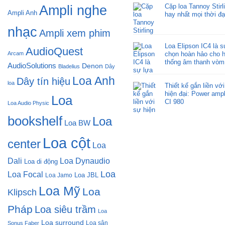
Cặp loa Tannoy Stir
Ampli nghe
Ampli Anh
hay nhất mọi thời đạ
nhạc
Ampli xem phim
Loa Elipson IC4 là s
AudioQuest
Arcam
chọn hoàn hảo cho 
thống âm thanh vòm
AudioSolutions
Denon
Bladelius
Dây
Loa Anh
Dây tín hiệu
loa
Thiết kế gắn liền vớ
hiện đại: Power am
Loa
CI 980
Loa Audio Physic
bookshelf
Loa
Loa BW
Loa cột
center
Loa
Dali
Loa Dynaudio
Loa di động
Loa
Loa Focal
Loa JBL
Loa Jamo
Loa Mỹ
Loa
Klipsch
Pháp
Loa siêu trầm
Loa
Loa surround
Loa sân
Sonus Faber