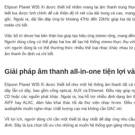
Elipson Planet W35 Xi được thiết kế nhằm mang lại âm thanh trung thự
biết loa được tinh chỉnh để cải thiện độ rõ nét của dải trung và cao, mang
gốc. Ngoài ra, dải tần đáp ứng từ khoảng 47Hz đến 22kHz giúp loa tái 
treble chi tiết.
Việc bố trí driver hai bên thân loa giúp tạo hiệu ứng stereo rộng, mang đ
Người dùng cũng có thể ghép hai loa để tạo hệ thống stereo thực thụ với
với người dùng là có thể thưởng thức nhiều thể loại nhạc khác nhau từ 
âm thanh ổn định và chi tiết.
Giải pháp âm thanh all-in-one tiện lợi 
Elipson Planet W35 Xi được thiết kế như một hệ thống âm thanh tất cả t
dây lẫn có dây, bao gồm cổng optical, AUX và Ethernet. Điều này giúp n
CD hoặc các nguồn phát khác. Ngoài ra, loa hỗ trợ nhiều định dạng âm
AIFF hay ALAC, đảm bảo khai thác tối đa thư viện nhạc hi-res. Điều
audiophile muốn nghe nhạc chất lượng cao mà không cần DAC rời.
Về lợi ích, người dùng chỉ cần một thiết bị duy nhất để đáp ứng nhu cầu
đình. Đây là lựa chọn tối ưu cho những ai muốn hệ thống gọn gàng nhưng v