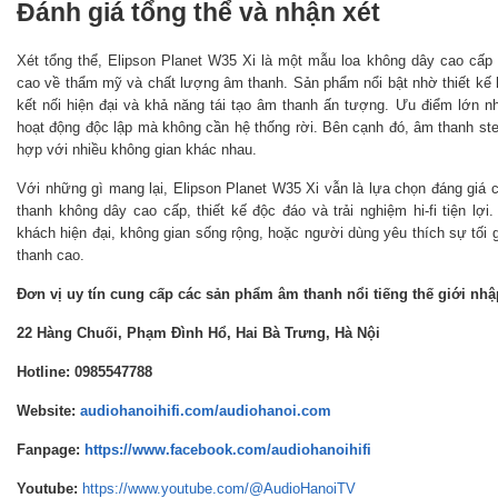
Đánh giá tổng thể và nhận xét
Xét tổng thể, Elipson Planet W35 Xi là một mẫu loa không dây cao c
cao về thẩm mỹ và chất lượng âm thanh. Sản phẩm nổi bật nhờ thiết kế
kết nối hiện đại và khả năng tái tạo âm thanh ấn tượng. Ưu điểm lớn nhấ
hoạt động độc lập mà không cần hệ thống rời. Bên cạnh đó, âm thanh ste
hợp với nhiều không gian khác nhau.
Với những gì mang lại, Elipson Planet W35 Xi vẫn là lựa chọn đáng gi
thanh không dây cao cấp, thiết kế độc đáo và trải nghiệm hi-fi tiện l
khách hiện đại, không gian sống rộng, hoặc người dùng yêu thích sự tối
thanh cao.
Đơn vị uy tín cung cấp các sản phẩm âm thanh nổi tiếng thế giới nh
22 Hàng Chuối, Phạm Đình Hổ, Hai Bà Trưng, Hà Nội
Hotline: 0985547788
Website:
audiohanoihifi.com/audiohanoi.com
Fanpage:
https://www.facebook.com/audiohanoihifi
Youtube:
https://www.youtube.com/@AudioHanoiTV