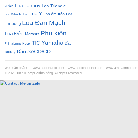
Loa Tannoy
Loa Triangle
vườn
Loa Ý
Loa âm trần
Loa
Loa Wharfedale
Loa Đan Mạch
âm tường
Phụ kiện
Loa Đức
Marantz
Yamaha
TIC
Rotel
Đầu
PrimaLuna
Đầu SACD/CD
Bluray
Web sản phẩm:
www.audiohanoi.com
www.audiohanoihifi.com
www.amthanhhifi.co
© 2026
Tin tức ampli chính hãng
. All rights reserved.