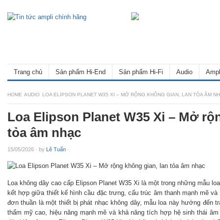
Trang chủ
Sản phẩm Hi-End
Sản phẩm Hi-Fi
Audio
Ampl
HOME
AUDIO
LOA ELIPSON PLANET W35 XI – MỞ RỘNG KHÔNG GIAN, LAN TỎA ÂM N
Loa Elipson Planet W35 Xi – Mở rộ
tỏa âm nhạc
15/05/2026
·
by
Lê Tuấn
·
Loa không dây cao cấp Elipson Planet W35 Xi là một trong những mẫu loa li
kết hợp giữa thiết kế hình cầu đặc trưng, cấu trúc âm thanh mạnh mẽ và 
đơn thuần là một thiết bị phát nhạc không dây, mẫu loa này hướng đến tr
thẩm mỹ cao, hiệu năng mạnh mẽ và khả năng tích hợp hệ sinh thái âm 