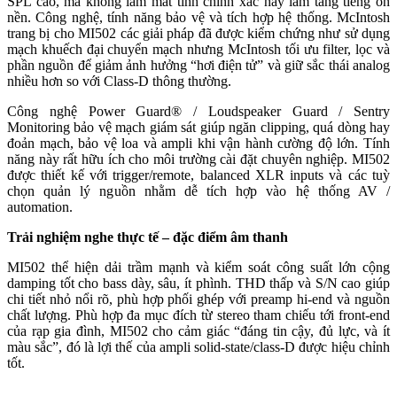
SPL cao, mà không làm mất tính chính xác hay làm tăng tiếng ồn
nền. Công nghệ, tính năng bảo vệ và tích hợp hệ thống. McIntosh
trang bị cho MI502 các giải pháp đã được kiểm chứng như sử dụng
mạch khuếch đại chuyển mạch nhưng McIntosh tối ưu filter, lọc và
phần nguồn để giảm ảnh hưởng “hơi điện tử” và giữ sắc thái analog
nhiều hơn so với Class-D thông thường.
Công nghệ Power Guard® / Loudspeaker Guard / Sentry
Monitoring bảo vệ mạch giám sát giúp ngăn clipping, quá dòng hay
đoản mạch, bảo vệ loa và ampli khi vận hành cường độ lớn. Tính
năng này rất hữu ích cho môi trường cài đặt chuyên nghiệp. MI502
được thiết kế với trigger/remote, balanced XLR inputs và các tuỳ
chọn quản lý nguồn nhằm dễ tích hợp vào hệ thống AV /
automation.
Trải nghiệm nghe thực tế
–
đặc điểm âm thanh
MI502 thể hiện dải trầm mạnh và kiểm soát công suất lớn cộng
damping tốt cho bass dày, sâu, ít phình. THD thấp và S/N cao giúp
chi tiết nhỏ nổi rõ, phù hợp phối ghép với preamp hi-end và nguồn
chất lượng. Phù hợp đa mục đích từ stereo tham chiếu tới front-end
của rạp gia đình, MI502 cho cảm giác “đáng tin cậy, đủ lực, và ít
màu sắc”, đó là lợi thế của ampli solid-state/class-D được hiệu chỉnh
tốt.