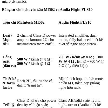
micro-dynamics.
Bảng
s
o sánh chuyên sâu MI502 vs Audia Flight FLS10
Tiêu chí
McIntosh MI502
Audia Flight FLS10
Loại /
2-channel Class-D power
Integrated amplifier, dual-
Mục
amp rackmount 2U cho
mono, fully balanced thiết kế
tiêu
install/stereo tham chiếu.
hi-fi để nghe nhạc stereo.
Công
200 W / kênh @ 8 Ω
; ~380
500 W / kênh @ 8 Ω
;
suất
W @ 4 Ω
; lên tới ~700 W @
800 W / kênh @ 4 Ω
.
(đầu ra)
2 Ω (tùy điều kiện).
Thiết kế
Mặt tủ tích hợp, knob/remote,
Rack 2U, tối ưu cho cài
& form
nhiều I/O, thích hợp phòng
đặt, ít “trang trí”.
factor
nghe hơn rack.
Class-D tối ưu cho power
Class-AB/solid-state hybrid
Triết lý
density và hiệu suất;
high-current (Audia thiết kế