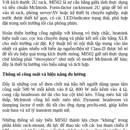
Với kích thước 2U rack, MI502 là sự cân bằng giữa tính thực dụng
và tiêu chuẩn McIntosh. Form-factor rackmount 2U giúp dễ bố trí
vào tủ rack, phòng server/AV hoặc kệ thiết bị chuyên nghiệp, mặt
trước được thiết kế gọn, có các LED/indicator trạng thái, phù hợp
đặt trong môi trường tối của phòng phim.
Hoàn thiện hướng công nghiệp với khung vỏ thép chắc, heatsink
hiệu suất cao, cọc loa chuyên dụng và phần kết nối cân bằng XLR
cho môi trường cài đặt. Kỹ thuật bố trí nội thất tập trung vào tản
nhiệt và giảm nhiễu với biến áp nguồn/điện tử Class-D được bố trí
để tối ưu hiệu quả trong kích thước mỏng. MI502 giữ nét thực dụng
chứ không phải “showpiece” như một số model McIntosh để bàn;
đây là thiết bị hướng vào hiệu năng và tích hợp.
Thông số công suất và hiệu năng đo lường
Đây là những con số then chốt mà hầu hết người dùng quan tâm
công suất 500 W mỗi kênh vào 8 Ω, 800 W mỗi kênh vào 4 Ω,
cung cấp headroom dư dả cho loa cột khó kéo. Tổng méo hài rất
thấp, McIntosh công bố mức méo nhỏ. Dynamic headroom và
damping factor ở mức đủ tốt cho ứng dụng pro/hi-end, giúp kiểm
soát bass và xử lý transient mạnh mẽ.
Những thông số này biến MI502 thành lựa chọn “khủng” trong
phân khúc rack-mount, đủ lực để thao tác với các loa tham chiếu ở