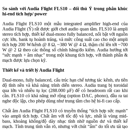
S
o sánh với
Audia Flight FLS10
–
đối thủ Ý trong phân khúc
hi-end tích hợp/ power
Audia Flight FLS10 một mẫu integrated amplifier high-end của
Audia Flight (Ý) rất được giới chơi audio quan tâm. FLS10 là ampli
stereo tích hợp, thiết kế dual-mono fully balanced, nổi bật với nguồn
cực lớn, bank tụ hoành tráng, và mức công suất cao cho một ampli
tích hợp 200 W/kênh @ 8 Ω, ~380 W @ 4 Ω, thậm chí lên tới ~700
W @ 2 Ω theo các thông số chính hãng/đo kiểm. Audia hướng tới
“sức mạnh + âm nhạc” trong một khung tích hợp, với thành phần &
mạch được lựa chọn kỹ.
Thiết kế và triết lý Audia Flight
Dual-mono, fully balanced, cấu trúc hạn chế tương tác kênh, ưu tiên
độ tĩnh nền và khả năng trình diễn stereo. Audia trang bị toroidal
qua lớn và nhiều tụ lọc (288.000 µF) để có headroom rất cao khi
cần. FLS10 có khả năng mở rộng (option DAC, phono), đầu ra tai
nghe độc lập, cho phép dùng như trung tâm cho hệ hi-fi cao cấp.
Chất âm Audia Flight FLS10 có truyền thống “tích hợp sức mạnh”
vào ampli tích hợp. Chất âm với tốc độ và lực, nhất là vùng mid-
bass, khoảng không/độ dày nhạc tính nhờ nguồn dư và thiết kế
mạch. Tính trung tính vẫn rõ, nhưng với chút “ấm” do tối ưu tái tạo