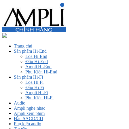
Trang chủ
Sản phẩm Hi-End
Loa Hi-End
Đầu Hi-End
Ampli Hi-End
Phụ Kiện Hi-End
Sản phẩm Hi-Fi
Loa Hi-Fi
Đầu Hi-Fi
Ampli Hi-Fi
Phụ Kiện Hi-Fi
Audio
Ampli nghe nhạc
Ampli xem phim
Đầu SACD/CD
Phụ kiện audio
Tin tức