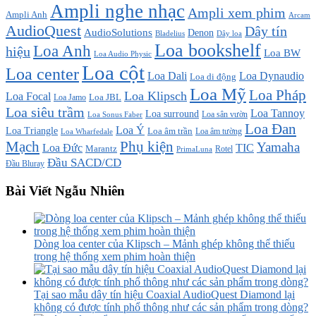
Ampli nghe nhạc
Ampli xem phim
Ampli Anh
Arcam
AudioQuest
Dây tín
AudioSolutions
Denon
Bladelius
Dây loa
Loa bookshelf
Loa Anh
hiệu
Loa BW
Loa Audio Physic
Loa cột
Loa center
Loa Dali
Loa Dynaudio
Loa di động
Loa Mỹ
Loa Pháp
Loa Klipsch
Loa Focal
Loa JBL
Loa Jamo
Loa siêu trầm
Loa Tannoy
Loa surround
Loa sân vườn
Loa Sonus Faber
Loa Đan
Loa Ý
Loa Triangle
Loa âm trần
Loa âm tường
Loa Wharfedale
Mạch
Phụ kiện
Yamaha
TIC
Loa Đức
Marantz
PrimaLuna
Rotel
Đầu SACD/CD
Đầu Bluray
Bài Viết Ngẫu Nhiên
Dòng loa center của Klipsch – Mảnh ghép không thể thiếu
trong hệ thống xem phim hoàn thiện
Tại sao mẫu dây tín hiệu Coaxial AudioQuest Diamond lại
không có được tính phổ thông như các sản phẩm trong dòng?