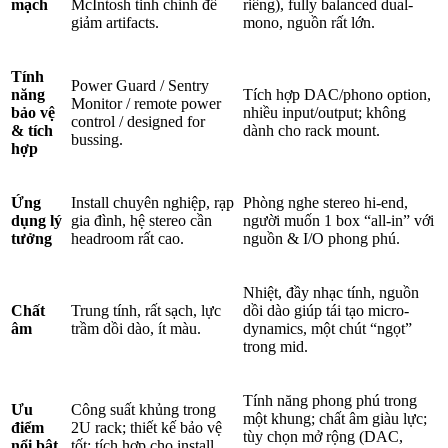
mạch
McIntosh tinh chỉnh để
riêng), fully balanced dual-
giảm artifacts.
mono, nguồn rất lớn.
Tính
Power Guard / Sentry
năng
Tích hợp DAC/phono option,
Monitor / remote power
bảo vệ
nhiều input/output; không
control / designed for
& tích
dành cho rack mount.
bussing.
hợp
Ứng
Install chuyên nghiệp, rạp
Phòng nghe stereo hi-end,
dụng lý
gia đình, hệ stereo cần
người muốn 1 box “all-in” với
tưởng
headroom rất cao.
nguồn & I/O phong phú.
Nhiệt, đầy nhạc tính, nguồn
Chất
Trung tính, rất sạch, lực
dồi dào giúp tái tạo micro-
âm
trầm dồi dào, ít màu.
dynamics, một chút “ngọt”
trong mid.
Tính năng phong phú trong
Ưu
Công suất khủng trong
một khung; chất âm giàu lực;
điểm
2U rack; thiết kế bảo vệ
tùy chọn mở rộng (DAC,
nổi bật
tốt; tích hợp cho install.