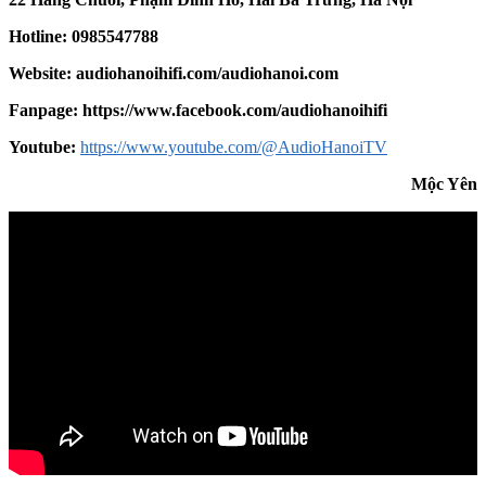
Hotline: 0985547788
Website:
audiohanoihifi.com/audiohanoi.com
Fanpage: https://www.facebook.com/audiohanoihifi
Yout
u
be:
https://www.youtube.com/@AudioHanoiTV
Mộc Yên