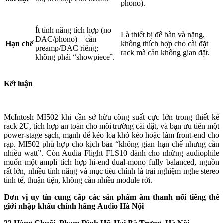
phono).
Ít tính năng tích hợp (no
Là thiết bị để bàn và nặng,
DAC/phono) – cần
Hạn chế
không thích hợp cho cài đặt
preamp/DAC riêng;
rack mà cần không gian đặt.
không phải “showpiece”.
Kết luận
McIntosh MI502 khi cần sở hữu công suất cực lớn trong thiết kế
rack 2U, tích hợp an toàn cho môi trường cài đặt, và bạn ưu tiên một
power-stage sạch, mạnh để kéo loa khó kéo hoặc làm front-end cho
rạp. MI502 phù hợp cho kịch bản “không gian hạn chế nhưng cần
nhiều watt”. Còn Audia Flight FLS10 dành cho những audiophile
muốn một ampli tích hợp hi-end dual-mono fully balanced, nguồn
rất lớn, nhiều tính năng và mục tiêu chính là trải nghiệm nghe stereo
tinh tế, thuận tiện, không cần nhiều module rời.
Đơn vị uy tín cung cấp các sản phẩm âm thanh nổi tiếng thế
giới nhập khẩu chính hãng
Audio Hà Nội
22 Hàng Chuối, Phạm Đình Hổ, Hai Bà Trưng, Hà Nội