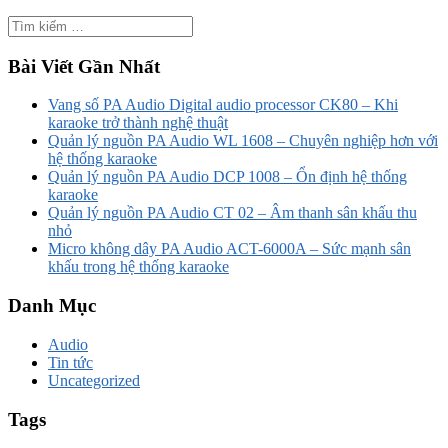
Bài Viết Gần Nhất
Vang số PA Audio Digital audio processor CK80 – Khi
karaoke trở thành nghệ thuật
Quản lý nguồn PA Audio WL 1608 – Chuyên nghiệp hơn với
hệ thống karaoke
Quản lý nguồn PA Audio DCP 1008 – Ổn định hệ thống
karaoke
Quản lý nguồn PA Audio CT 02 – Âm thanh sân khấu thu
nhỏ
Micro không dây PA Audio ACT-6000A – Sức mạnh sân
khấu trong hệ thống karaoke
Danh Mục
Audio
Tin tức
Uncategorized
Tags