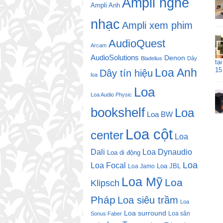
Ampli nghe
Ampli Anh
nhạc
Ampli xem phim
AudioQuest
Arcam
AudioSolutions
Denon
Bladelius
Dây
tạ
Loa Anh
15
Dây tín hiệu
loa
Loa
Loa Audio Physic
bookshelf
Loa
Loa BW
Loa cột
center
Loa
Dali
Loa Dynaudio
Loa di động
Loa
Loa Focal
Loa JBL
Loa Jamo
Loa Mỹ
Loa
Klipsch
Pháp
Loa siêu trầm
Loa
Loa surround
Loa sân
Sonus Faber