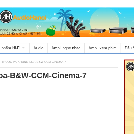
 phẩm Hi-Fi
Audio
Ampli nghe nhạc
Ampli xem phim
Đầu 
T-TRUOC-VA-KHUNG-LOA-B&W-CCM-CINEMA-7
-loa-B&W-CCM-Cinema-7