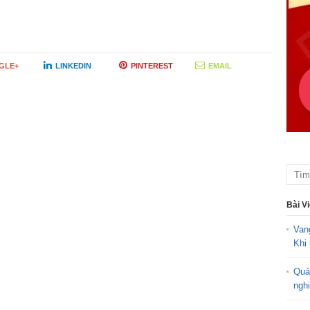
GLE+
LINKEDIN
PINTEREST
EMAIL
Bài V
Van
Khi 
Quả
ngh