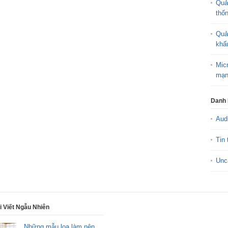
Quả
thố
Quả
khấ
Mic
mạn
Danh
Aud
Tin 
Unc
i Viết Ngẫu Nhiên
Những mẫu loa làm nên