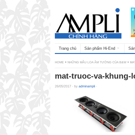
Trang chủ
Sản phẩm Hi-End
Sản
HOME
NHỮNG MẪU LOA ÂM TƯỜNG CỦA B&W
MA
mat-truoc-va-khung
26/05/2017
·
by
adminampli
·