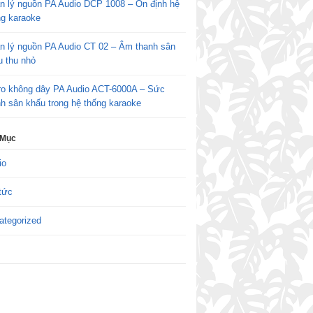
n lý nguồn PA Audio DCP 1008 – Ổn định hệ
ng karaoke
n lý nguồn PA Audio CT 02 – Âm thanh sân
u thu nhỏ
ro không dây PA Audio ACT-6000A – Sức
h sân khấu trong hệ thống karaoke
 Mục
io
tức
ategorized