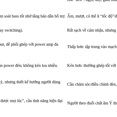
 soát bass tốt nhờ tầng bán dẫn hỗ trợ.
Ấm, mượt, có thể ít “tốc độ”/
lay switching).
Rất sạch về cảm nhận, nhưng 
put, dễ phối ghép với power amp đa
Thấp hơn: tập trung vào mạch 
ẫn power đèn; không kén loa nhiều.
Kén hơn: thường ghép tốt với
 kỳ, nhưng thiết kế hướng người dùng
Cần chăm sóc/điều chỉnh đèn, 
ợc mọi lúc”, cần tính năng hiện đại
Người theo đuổi chất âm Ý thu