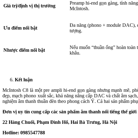
Preamp hi-end gọn gàng, tính năng
Giá trị/định vị thị trường
McIntosh.
Đa năng (phono + module DAC), dễ 
Ưu điểm nổi bật
tượng.
Nếu muốn “thuần ống” hoàn toàn t
Nhược điểm nổi bật
khâu.
Kết luận
McIntosh C8 là một pre ampli hi-end gọn gàng nhưng mạnh mẽ, ph
đẹp, mạch phono xuất sắc, khả năng nâng cấp DAC và chất âm sạch, c
nghiệm âm thanh thuần đèn theo phong cách Ý. Cả hai sản phẩm phụ
Đơn vị uy tín cung cấp các sản phẩm âm thanh nổi tiếng thế giớ
22 Hàng Chuối, Phạm Đình Hổ, Hai Bà Trưng, Hà Nội
Hotline: 0985547788