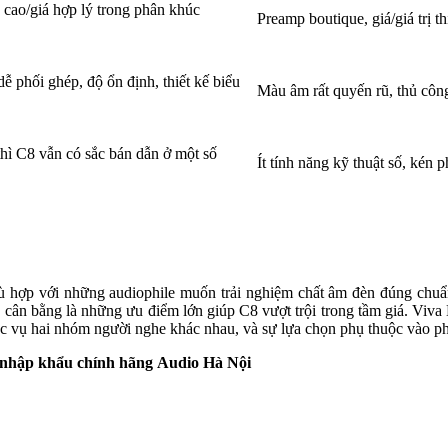
 cao/giá hợp lý trong phân khúc
Preamp boutique, giá/giá trị t
phối ghép, độ ổn định, thiết kế biểu
Màu âm rất quyến rũ, thủ công
hì C8 vẫn có sắc bán dẫn ở một số
Ít tính năng kỹ thuật số, kén p
ù hợp với những audiophile muốn trải nghiệm chất âm đèn đúng chuẩ
ân bằng là những ưu điểm lớn giúp C8 vượt trội trong tầm giá. Viva L
c vụ hai nhóm người nghe khác nhau, và sự lựa chọn phụ thuộc vào p
i nhập khẩu chính hãng
Audio Hà Nội