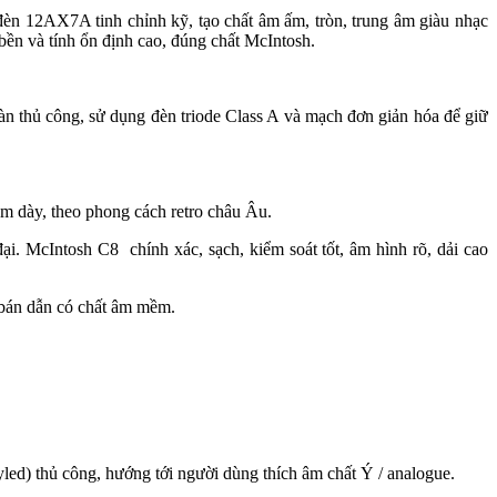
èn 12AX7A tinh chỉnh kỹ, tạo chất âm ấm, tròn, trung âm giàu nhạc
 bền và tính ổn định cao, đúng chất McIntosh.
oàn thủ công, sử dụng đèn triode Class A và mạch đơn giản hóa để giữ
ôm dày, theo phong cách retro châu Âu.
. McIntosh C8 chính xác, sạch, kiểm soát tốt, âm hình rõ, dải cao
 bán dẫn có chất âm mềm.
tyled) thủ công, hướng tới người dùng thích âm chất Ý / analogue.