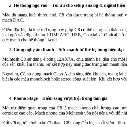
Hệ thống ngõ vào – Tối ưu cho setup analog & digital hiện 
Mặc dù mang kích thước nhỏ, C8 vẫn được trang bị hệ thống ng
mạch DAC.
Điểm đặc biệt là khe mở rộng này giúp C8 có thể nâng cấp thành mộ
loạt ngõ vào digital như HDMI ARC, USB, Coaxial và Optical, hỗ t
cực mạnh cho hệ thống hi-end.
Công nghệ âm thanh – Sức mạnh từ thế hệ bóng hiện đại
McIntosh C8 sử dụng 4 bóng 12AX7A, chia thành hai đèn cho mỗi kê
của sân khấu âm thanh. Sự kết hợp này mang đặc trưng âm thanh đậm
Ngoài ra, C8 sử dụng mạch Class A cho tầng tiền khuếch, mang lại c
biệt là các mẫu monoblock hoặc stereo công suất lớn. Khi kết hợp v
Phono Stage – Điểm sáng vượt trội trong tầm giá
Một ưu điểm quan trọng của C8 là mạch phono chất lượng cao, tươ
cartridge cao cấp. Mạch phono của McIntosh vốn nổi tiếng với độ nhi
Đối với người chơi mâm đĩa than, C8 mang đến hiệu suất vượt trội so v