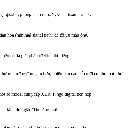
ặng/solid, phong cách retro/Ý; vẻ “artisan” rõ nét.
iản hóa (minimal signal path) để tối ưu màu ống.
nếu có, là giải pháp rời/biến thể riêng.
hưng thường đơn giản hơn; phiên bản cao cấp mới có phono tốt hơn
.
t số model cung cấp XLR. Ít ngõ digital tích hợp.
ì là kiểu đơn giản/đầu bảng mới.
, giàu cảm xúc; phù hợp rock acoustic, vocal, jazz.