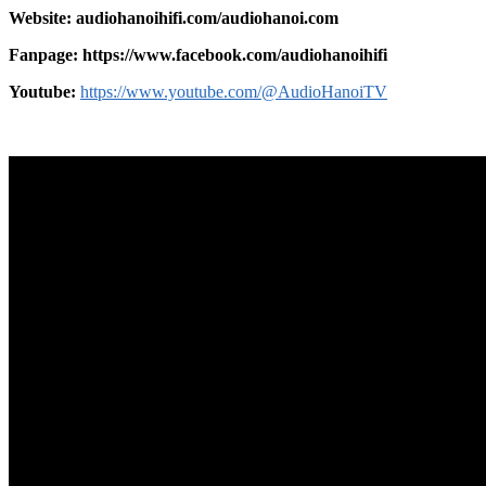
Website:
audiohanoihifi.com/audiohanoi.com
Fanpage: https://www.facebook.com/audiohanoihifi
Yout
u
be:
https://www.youtube.com/@AudioHanoiTV