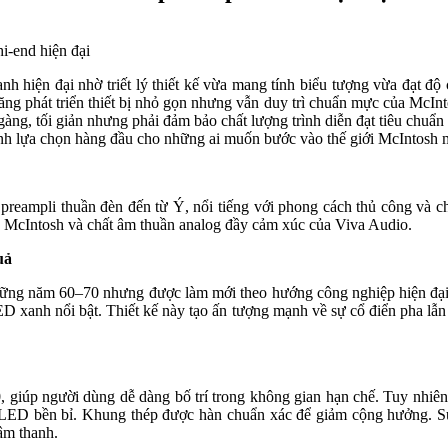
hanh hiện đại nhờ triết lý thiết kế vừa mang tính biểu tượng vừa đạt 
ng phát triển thiết bị nhỏ gọn nhưng vẫn duy trì chuẩn mực của McInt
ng, tối giản nhưng phải đảm bảo chất lượng trình diễn đạt tiêu chuẩn 
hành lựa chọn hàng đầu cho những ai muốn bước vào thế giới McIntosh
reampli thuần đèn đến từ Ý, nổi tiếng với phong cách thủ công và chấ
ủa McIntosh và chất âm thuần analog đầy cảm xúc của Viva Audio.
uả
hững năm 60–70 nhưng được làm mới theo hướng công nghiệp hiện đại.
D xanh nổi bật. Thiết kế này tạo ấn tượng mạnh về sự cổ điển pha lẫn
giúp người dùng dễ dàng bố trí trong không gian hạn chế. Tuy nhiên,
ền LED bền bỉ. Khung thép được hàn chuẩn xác để giảm cộng hưởng. S
âm thanh.