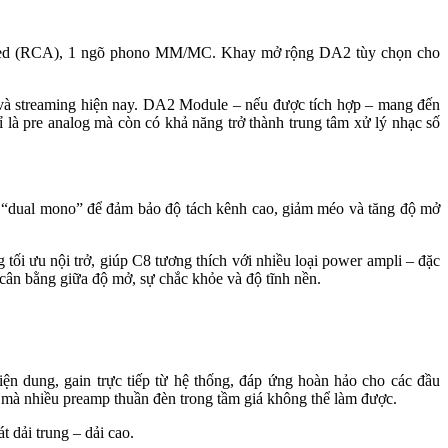
anced (RCA), 1 ngõ phono MM/MC. Khay mở rộng DA2 tùy chọn cho
s và streaming hiện nay. DA2 Module – nếu được tích hợp – mang đến
à pre analog mà còn có khả năng trở thành trung tâm xử lý nhạc số
g “dual mono” để đảm bảo độ tách kênh cao, giảm méo và tăng độ mở
ối ưu nội trở, giúp C8 tương thích với nhiều loại power ampli – đặc
cân bằng giữa độ mở, sự chắc khỏe và độ tĩnh nền.
n dung, gain trực tiếp từ hệ thống, đáp ứng hoàn hảo cho các đầu
u mà nhiều preamp thuần đèn trong tầm giá không thể làm được.
t dải trung – dải cao.