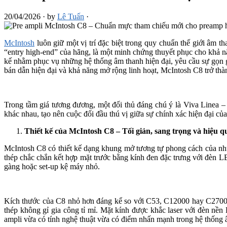
20/04/2026
·
by
Lê Tuấn
·
McIntosh
luôn giữ một vị trí đặc biệt trong quy chuẩn thế giới âm t
“entry high-end” của hãng, là một minh chứng thuyết phục cho khả nă
kế nhằm phục vụ những hệ thống âm thanh hiện đại, yêu cầu sự gọn gà
bán dẫn hiện đại và khả năng mở rộng linh hoạt, McIntosh C8 trở t
Trong tầm giá tương đương, một đối thủ đáng chú ý là Viva Linea – p
khác nhau, tạo nên cuộc đối đầu thú vị giữa sự chính xác hiện đại c
Thiết kế của McIntosh C8 – Tối giản, sang trọng và hiệu q
McIntosh C8 có thiết kế dạng khung mở tương tự phong cách của n
thép chắc chắn kết hợp mặt trước bằng kính đen đặc trưng với đèn LE
gàng hoặc set-up kệ máy nhỏ.
Kích thước của C8 nhỏ hơn đáng kể so với C53, C12000 hay C2700, 
thép không gỉ gia công tỉ mỉ. Mặt kính được khắc laser với đèn n
ampli vừa có tính nghệ thuật vừa có điểm nhấn mạnh trong hệ thống 