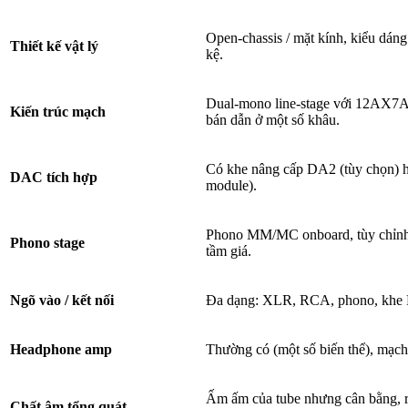
Open-chassis / mặt kính, kiểu dáng 
Thiết kế vật lý
kệ.
Dual-mono line-stage với 12AX7A (
Kiến trúc mạch
bán dẫn ở một số khâu.
Có khe nâng cấp DA2 (tùy chọn) 
DAC tích hợp
module).
Phono MM/MC onboard, tùy chỉnh tr
Phono stage
tầm giá.
Ngõ vào / kết nối
Đa dạng: XLR, RCA, phono, khe DA
Headphone amp
Thường có (một số biến thể), mạch t
Ấm ấm của tube nhưng cân bằng, rõ
Chất âm tổng quát