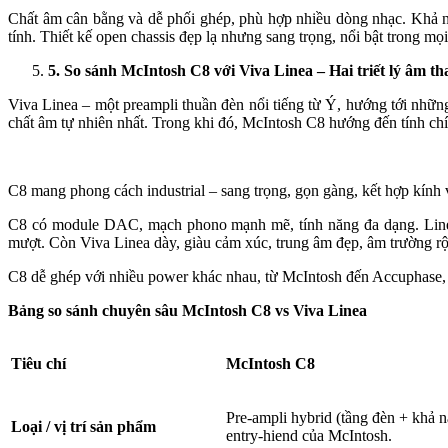
Chất âm cân bằng và dễ phối ghép, phù hợp nhiều dòng nhạc. Khả n
tính. Thiết kế open chassis đẹp lạ nhưng sang trọng, nổi bật trong m
5
. So sánh McIntosh C8 với Viva Linea – Hai triết lý âm th
Viva Linea – một preampli thuần đèn nổi tiếng từ Ý, hướng tới những
chất âm tự nhiên nhất. Trong khi đó, McIntosh C8 hướng đến tính ch
C8 mang phong cách industrial – sang trọng, gọn gàng, kết hợp kính 
C8 có module DAC, mạch phono mạnh mẽ, tính năng đa dạng. Linea t
mượt. Còn Viva Linea dày, giàu cảm xúc, trung âm đẹp, âm trường rộ
C8 dễ ghép với nhiều power khác nhau, từ McIntosh đến Accuphase,
Bảng so sánh chuyên sâu McIntosh C8 vs Viva Linea
Tiêu chí
McIntosh C8
Pre-ampli hybrid (tầng đèn + khả
Loại / vị trí sản phẩm
entry-hiend của McIntosh.