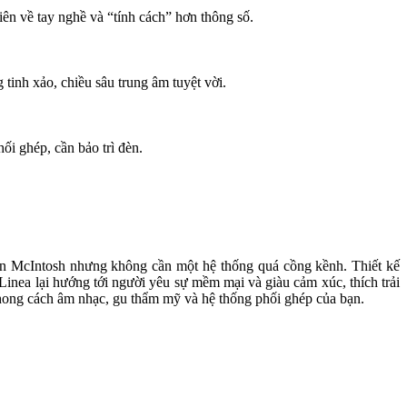
hiên về tay nghề và “tính cách” hơn thông số.
 tinh xảo, chiều sâu trung âm tuyệt vời.
hối ghép, cần bảo trì đèn.
n McIntosh nhưng không cần một hệ thống quá cồng kềnh. Thiết kế
inea lại hướng tới người yêu sự mềm mại và giàu cảm xúc, thích trải
hong cách âm nhạc, gu thẩm mỹ và hệ thống phối ghép của bạn.