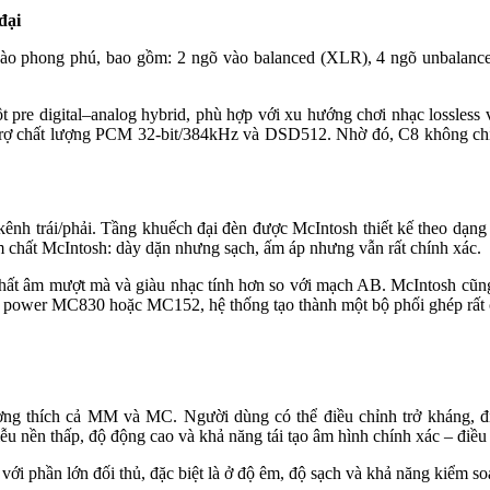
đại
õ vào phong phú, bao gồm: 2 ngõ vào balanced (XLR), 4 ngõ unbal
t pre digital–analog hybrid, phù hợp với xu hướng chơi nhạc lossles
rợ chất lượng PCM 32-bit/384kHz và DSD512. Nhờ đó, C8 không chỉ l
nh trái/phải. Tầng khuếch đại đèn được McIntosh thiết kế theo dạn
 chất McIntosh: dày dặn nhưng sạch, ấm áp nhưng vẫn rất chính xác.
hất âm mượt mà và giàu nhạc tính hơn so với mạch AB. McIntosh cũng t
ới power MC830 hoặc MC152, hệ thống tạo thành một bộ phối ghép rất 
ng thích cả MM và MC. Người dùng có thể điều chỉnh trở kháng, điệ
ễu nền thấp, độ động cao và khả năng tái tạo âm hình chính xác – điề
ới phần lớn đối thủ, đặc biệt là ở độ êm, độ sạch và khả năng kiểm soá