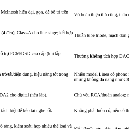
McIntosh hiện đại, gọn, dễ bố trí trên
Vỏ hoàn thiện thủ công, thân n
4 đèn), Class-A cho line stage; kết hợp
Thuần tube triode, mạch đơn g
hỗ trợ PCM/DSD cao cấp (khi lắp
Thường
không
tích hợp DAC; 
ở/tải/điện dung, hiệu năng tốt trong
Nhiều model Linea có phono n
nhưng không đa năng như C8
2 cho digital (nếu lắp).
Chủ yếu RCA/thuần analog; mộ
ách biệt để kéo tai nghe tốt.
Không phải luôn có; nếu có th
 ràng, kiểm soát; hợp nhiều thể loại và
Rất “đèn”: ngọt, dày, giàu mid