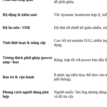
dễ phối ghép.
Độ động & kiểm soát
Tốt: dynamic headroom hợp lý, kiểm
Độ ồn nền / SNR
Độ tĩnh tốt (thiết kế giảm nhiễu, re
Cao: hỗ trợ module DA2, nhiều in
Tính linh hoạt & nâng cấp
dạng.
Tương thích phối ghép (power
Rộng: hợp tốt với power bán dẫn l
amp / loa)
Ít phức tạp (đèn thay thế theo chu
Bảo trì & vận hành
phổ thông).
Phong cách người dùng phù
Người muốn “âm ống nhưng dùng đư
hợp
và độ tin cậy.