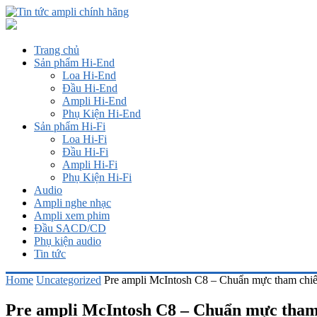
Trang chủ
Sản phẩm Hi-End
Loa Hi-End
Đầu Hi-End
Ampli Hi-End
Phụ Kiện Hi-End
Sản phẩm Hi-Fi
Loa Hi-Fi
Đầu Hi-Fi
Ampli Hi-Fi
Phụ Kiện Hi-Fi
Audio
Ampli nghe nhạc
Ampli xem phim
Đầu SACD/CD
Phụ kiện audio
Tin tức
Home
Uncategorized
Pre ampli McIntosh C8 – Chuẩn mực tham chiế
Pre ampli McIntosh C8 – Chuẩn mực tham 