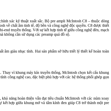
độ chính xác kỹ thuật xuất sắc. Bộ pre ampli McIntosh C8 – thuộc dòng
osh về chất âm tinh tế, độ bền và công nghệ độc quyền. C8 được thiết
hi-end truyền thống. Với sự kết hợp tinh tế giữa công nghệ đèn, mạch
 mà không cần sử dụng các preamp quá đồ sộ.
t âm giàu nhạc tính. Hai sản phẩm sở hữu triết lý thiết kế hoàn toàn
 Thay vì khung máy kín truyền thống, McIntosh chọn kết cấu khung
 tính công nghệ cao, đặc biệt phù hợp với các hệ thống phối ghép gọn
 khả năng hoàn thiện vẫn đạt tiêu chuẩn McIntosh với các núm xoay
ự kết hợp giữa khung mở và tấm kính đen giúp C8 trở thành một pre