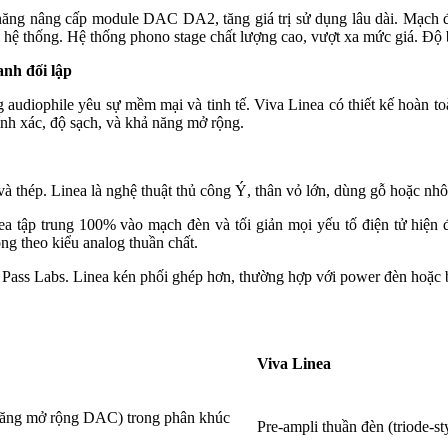
ăng nâng cấp module DAC DA2, tăng giá trị sử dụng lâu dài. Mạch đ
ọi hệ thống. Hệ thống phono stage chất lượng cao, vượt xa mức giá. Độ
anh đối lập
 audiophile yêu sự mềm mại và tinh tế. Viva Linea có thiết kế hoàn t
ính xác, độ sạch, và khả năng mở rộng.
và thép. Linea là nghệ thuật thủ công Ý, thân vỏ lớn, dùng gỗ hoặc nh
ập trung 100% vào mạch đèn và tối giản mọi yếu tố điện tử hiện đại
ng theo kiểu analog thuần chất.
 Pass Labs. Linea kén phối ghép hơn, thường hợp với power đèn hoặc
Viva Linea
 năng mở rộng DAC) trong phân khúc
Pre-ampli thuần đèn (triode-s