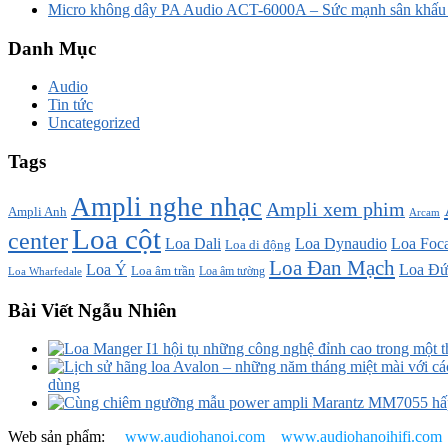
Micro không dây PA Audio ACT-6000A – Sức mạnh sân khấu t
Danh Mục
Audio
Tin tức
Uncategorized
Tags
Ampli nghe nhạc
Ampli xem phim
Ampli Anh
Arcam
Loa cột
center
Loa Dali
Loa Dynaudio
Loa Foca
Loa di động
Loa Đan Mạch
Loa Ý
Loa Đứ
Loa âm trần
Loa âm tường
Loa Wharfedale
Bài Viết Ngẫu Nhiên
dùng
Web sản phẩm:
www.audiohanoi.com
www.audiohanoihifi.com