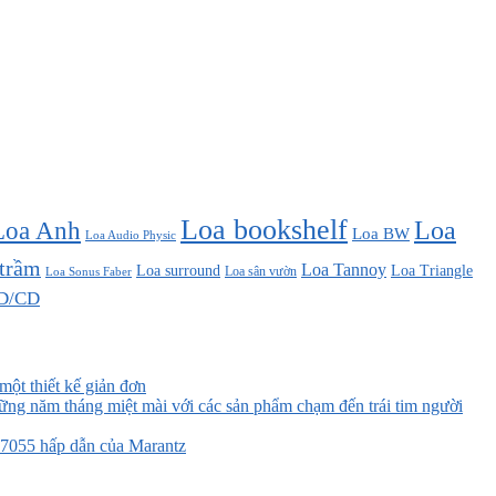
Loa bookshelf
Loa Anh
Loa
Loa BW
Loa Audio Physic
 trầm
Loa Tannoy
Loa surround
Loa Triangle
Loa sân vườn
Loa Sonus Faber
D/CD
ột thiết kế giản đơn
ững năm tháng miệt mài với các sản phẩm chạm đến trái tim người
055 hấp dẫn của Marantz