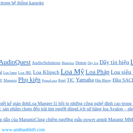
rong hệ thống karaoke
AudioQuest
Dây tín hiệu
AudioSolutions
Denon
Bladelius
Dây loa
Loa Mỹ
Loa Pháp
Loa siêu
Loa Klipsch
l
Loa JBL
Loa Jamo
Phụ kiện
Yamaha
TIC
Đầu SAC
c
Marantz
Đầu Bluray
PrimaLuna
Rotel
Loa Manger I1 hội tụ những công nghệ đỉnh cao trong m
Lịch sử hãng loa Avalon – nh
Cùng chiêm ngưỡng mẫu power ampli Marantz MM7
www.amthanhhifi.com