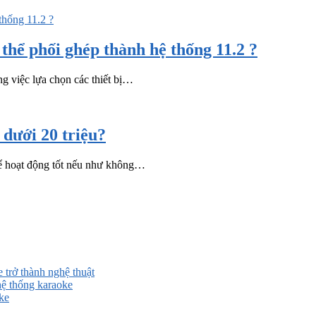
hể phối ghép thành hệ thống 11.2 ?
ng việc lựa chọn các thiết bị…
dưới 20 triệu?
hể hoạt động tốt nếu như không…
 trở thành nghệ thuật
ệ thống karaoke
ke