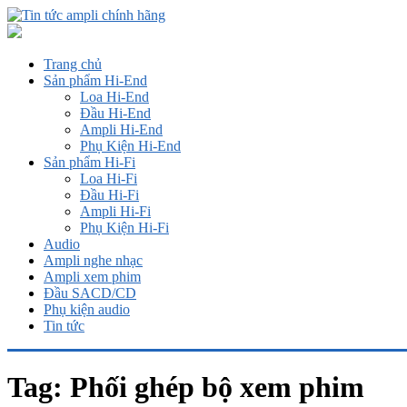
Trang chủ
Sản phẩm Hi-End
Loa Hi-End
Đầu Hi-End
Ampli Hi-End
Phụ Kiện Hi-End
Sản phẩm Hi-Fi
Loa Hi-Fi
Đầu Hi-Fi
Ampli Hi-Fi
Phụ Kiện Hi-Fi
Audio
Ampli nghe nhạc
Ampli xem phim
Đầu SACD/CD
Phụ kiện audio
Tin tức
Tag:
Phối ghép bộ xem phim