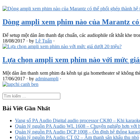
Dòng ampli xem phim nào của Marantz có t
Để setup một dàn âm thanh đạt chuẩn, các audiophile rất khắt khe tro
18/08/2017
·
by
Lê Tuấn
·
Lựa chọn ampli xem phim nào với mức giá 
Một dàn âm thanh xem phim đa kênh tại gia hometheater sẽ không t
17/06/2017
·
by
adminampli
·
Bài Viết Gần Nhất
Vang số PA Audio Digital audio processor CK80 – Khi karaoke
Quản lý nguồn PA Audio WL 1608 – Chuyên nghiệp hơn với h
Quản lý nguồn PA Audio DCP 1008 – Ổn định hệ thống karao
Quản lý nguồn PA Audio CT 02 – Âm thanh sân khấu thu nhỏ