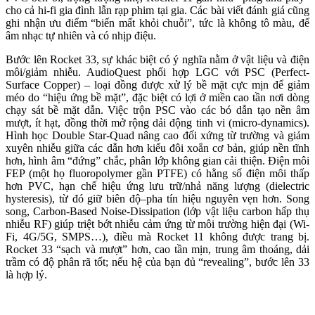
cho cả hi-fi gia đình lẫn rạp phim tại gia. Các bài viết đánh giá cũng
ghi nhận ưu điểm “biến mất khỏi chuỗi”, tức là không tô màu, để
âm nhạc tự nhiên và có nhịp điệu.
Bước lên Rocket 33, sự khác biệt có ý nghĩa nằm ở vật liệu và điện
môi/giảm nhiễu. AudioQuest phối hợp LGC với PSC (Perfect-
Surface Copper) – loại đồng được xử lý bề mặt cực mịn để giảm
méo do “hiệu ứng bề mặt”, đặc biệt có lợi ở miền cao tần nơi dòng
chạy sát bề mặt dẫn. Việc trộn PSC vào các bó dẫn tạo nền âm
mượt, ít hạt, đồng thời mở rộng dải động tinh vi (micro-dynamics).
Hình học Double Star-Quad nâng cao đối xứng từ trường và giảm
xuyên nhiễu giữa các dẫn hơn kiểu đôi xoắn cơ bản, giúp nền tĩnh
hơn, hình âm “đứng” chắc, phân lớp không gian cải thiện. Điện môi
FEP (một họ fluoropolymer gần PTFE) có hằng số điện môi thấp
hơn PVC, hạn chế hiệu ứng lưu trữ/nhả năng lượng (dielectric
hysteresis), từ đó giữ biên độ–pha tín hiệu nguyên vẹn hơn. Song
song, Carbon-Based Noise-Dissipation (lớp vật liệu carbon hấp thụ
nhiễu RF) giúp triệt bớt nhiễu cảm ứng từ môi trường hiện đại (Wi-
Fi, 4G/5G, SMPS…), điều mà Rocket 11 không được trang bị.
Rocket 33 “sạch và mượt” hơn, cao tần mịn, trung âm thoáng, dải
trầm có độ phân rã tốt; nếu hệ của bạn đủ “revealing”, bước lên 33
là hợp lý.