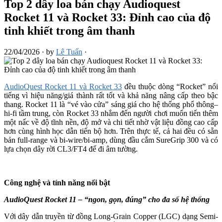
Top 2 dây loa bán chạy Audioquest
Rocket 11 và Rocket 33: Đỉnh cao của độ
tinh khiết trong âm thanh
22/04/2026
·
by
Lê Tuấn
·
AudioQuest Rocket 11 và Rocket 33
đều thuộc dòng “Rocket” nổi
tiếng vì hiệu năng/giá thành rất tốt và khả năng nâng cấp theo bậc
thang. Rocket 11 là “vé vào cửa” sáng giá cho hệ thống phổ thông–
hi-fi tầm trung, còn Rocket 33 nhắm đến người chơi muốn tiến thêm
một nấc về độ tĩnh nền, độ mở và chi tiết nhờ vật liệu đồng cao cấp
hơn cùng hình học dẫn tiến bộ hơn. Trên thực tế, cả hai đều có sẵn
bản full-range và bi-wire/bi-amp, dùng đầu cắm SureGrip 300 và có
lựa chọn dây rời CL3/FT4 để đi âm tường.
Công nghệ và tính năng nổi bật
AudioQuest Rocket 11 – “ngon, gọn, đúng” cho đa số hệ thống
Với dây dẫn truyền từ đồng Long-Grain Copper (LGC) dạng Semi-