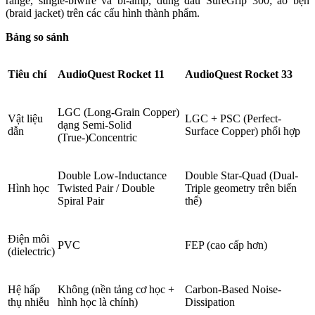
range, single-biwire và bi-amp, dùng đầu SureGrip 300; áo bện
(braid jacket) trên các cấu hình thành phẩm.
Bảng so sánh
Tiêu chí
AudioQuest Rocket 11
AudioQuest Rocket 33
LGC (Long-Grain Copper)
Vật liệu
LGC + PSC (Perfect-
dạng Semi-Solid
dẫn
Surface Copper) phối hợp
(True-)Concentric
Double Low-Inductance
Double Star-Quad (Dual-
Hình học
Twisted Pair / Double
Triple geometry trên biến
Spiral Pair
thể)
Điện môi
PVC
FEP (cao cấp hơn)
(dielectric)
Hệ hấp
Không (nền tảng cơ học +
Carbon-Based Noise-
thụ nhiễu
hình học là chính)
Dissipation