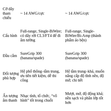
Cỡ dây
tham
~ 14 AWG/cực
~ 14 AWG/cực
chiếu
Full-range, Single-BiWire;
Full-range, Single-
Cấu hình
có dây rời CL3/FT4 để đi
BiWire/Bi-Amp (thành
âm tường
phẩm áo bện)
SureGrip 300
SureGrip 300
Đầu cắm
(banana/spade)
(banana/spade)
Hệ phổ thông–tầm trung,
Hệ tầm trung–khá, muốn
Đối tượng
ưu tiên tiết kiệm, dễ thi
nâng cấp độ tĩnh nền, độ
phù hợp
công
mở, chi tiết
Mượt, mở, độ động khá;
Ấn tượng
Nhạc tính, tổ chức, “vô
nền sạch và phân lớp tốt
âm thanh
hình” tốt trong chuỗi
hơn