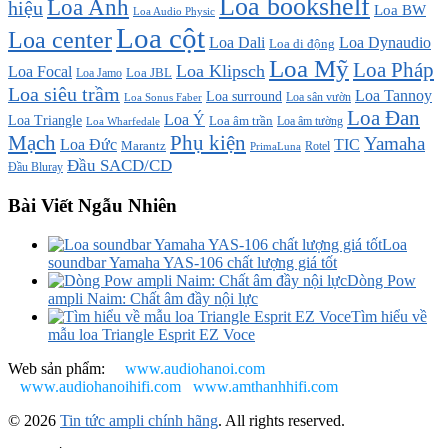
Loa bookshelf
Loa Anh
hiệu
Loa BW
Loa Audio Physic
Loa cột
Loa center
Loa Dali
Loa Dynaudio
Loa di động
Loa Mỹ
Loa Pháp
Loa Klipsch
Loa Focal
Loa JBL
Loa Jamo
Loa siêu trầm
Loa Tannoy
Loa surround
Loa sân vườn
Loa Sonus Faber
Loa Đan
Loa Ý
Loa Triangle
Loa âm trần
Loa âm tường
Loa Wharfedale
Mạch
Phụ kiện
Yamaha
TIC
Loa Đức
Marantz
PrimaLuna
Rotel
Đầu SACD/CD
Đầu Bluray
Bài Viết Ngẫu Nhiên
Loa
soundbar Yamaha YAS-106 chất lượng giá tốt
Dòng Pow
ampli Naim: Chất âm đầy nội lực
Tìm hiểu về
mẫu loa Triangle Esprit EZ Voce
Web sản phẩm:
www.audiohanoi.com
www.audiohanoihifi.com
www.amthanhhifi.com
© 2026
Tin tức ampli chính hãng
. All rights reserved.