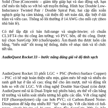
Solid (True-)Concentric – giảm tiếp giáp hạt và dao động sợi, hạn
chế méo tín hiệu so với bó sợi truyền thống. Hình học Double Low-
Inductance Twisted Pair / Double Spiral Pair, hai cặp dẫn xoắn
nghịch giúp hạ cảm kháng, cải thiện độ nét toàn dải, đặc biệt ở dải
trầm và viền cao. Thông số lõi thường ở 14 AWG cho mỗi cực (theo
nhà bán lẻ).
Có thể lắp đặt có bản full-range và single-biwire; có chuẩn
CL3/FT4 cho thi công âm tường; vỏ PVC bền, dễ thi công. Được
tuỳ chọn SureGrip 300 (chuối/spade). Âm thanh thu được luôn cân
bằng, “biến mất” tốt trong hệ thống, thiên về nhạc tính và tổ chức
tiết tấu.
AudioQuest Rocket 33 – bước nâng đáng giá về độ tinh sạch
AudioQuest Rocket 33 phối LGC + PSC (Perfect-Surface Copper)
– PSC có bề mặt hoàn thiện siêu mịn, giảm méo bề mặt và nhiễu do
ranh giới hạt ở tần số cao; tổng thể cho âm mượt, mở và động tốt
hơn so với chỉ LGC. Với công nghệ Double Star-Quad (còn được
AudioQuest mô tả là Dual-Triple tuỳ phiên bản), ưu thế về cân bằng
từ trường và kiểm soát nhiễu tương hỗ giữa các dẫn. Với công nghệ
FEP (fluoropolymer) cấp cao hơn PVC; có Carbon-Based Noise-
Dissipation để hấp thụ nhiễu RF “lọt” vào cáp. Với cấu hình có full-