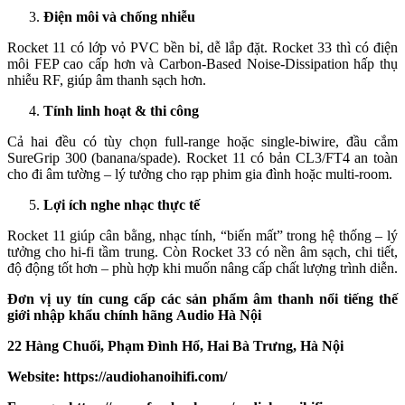
Điện môi và chống nhiễu
Rocket 11 có lớp vỏ PVC bền bỉ, dễ lắp đặt. Rocket 33 thì có điện
môi FEP cao cấp hơn và Carbon-Based Noise-Dissipation hấp thụ
nhiễu RF, giúp âm thanh sạch hơn.
Tính linh hoạt & thi công
Cả hai đều có tùy chọn full-range hoặc single-biwire, đầu cắm
SureGrip 300 (banana/spade). Rocket 11 có bản CL3/FT4 an toàn
cho đi âm tường – lý tưởng cho rạp phim gia đình hoặc multi-room.
Lợi ích nghe nhạc thực tế
Rocket 11 giúp cân bằng, nhạc tính, “biến mất” trong hệ thống – lý
tưởng cho hi-fi tầm trung. Còn Rocket 33 có nền âm sạch, chi tiết,
độ động tốt hơn – phù hợp khi muốn nâng cấp chất lượng trình diễn.
Đơn vị uy tín cung cấp các sản phẩm âm thanh nổi tiếng thế
giới nhập khẩu chính hãng
Audio Hà Nội
22 Hàng Chuối, Phạm Đình Hổ, Hai Bà Trưng, Hà Nội
Website: https://audiohanoihifi.com/