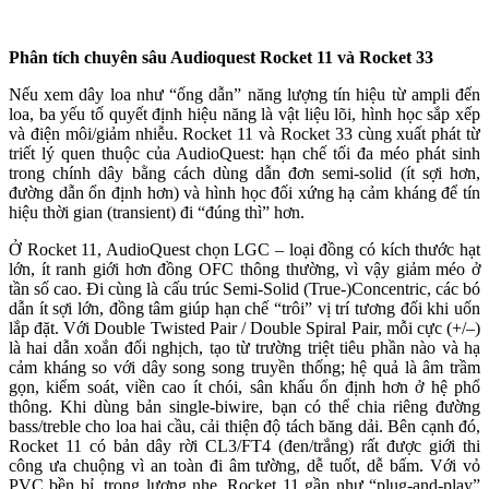
Phân tích chuyên sâu
Audioquest Rocket 11 và Rocket 33
Nếu xem dây loa như “ống dẫn” năng lượng tín hiệu từ ampli đến
loa, ba yếu tố quyết định hiệu năng là vật liệu lõi, hình học sắp xếp
và điện môi/giảm nhiễu. Rocket 11 và Rocket 33 cùng xuất phát từ
triết lý quen thuộc của AudioQuest: hạn chế tối đa méo phát sinh
trong chính dây bằng cách dùng dẫn đơn semi-solid (ít sợi hơn,
đường dẫn ổn định hơn) và hình học đối xứng hạ cảm kháng để tín
hiệu thời gian (transient) đi “đúng thì” hơn.
Ở Rocket 11, AudioQuest chọn LGC – loại đồng có kích thước hạt
lớn, ít ranh giới hơn đồng OFC thông thường, vì vậy giảm méo ở
tần số cao. Đi cùng là cấu trúc Semi-Solid (True-)Concentric, các bó
dẫn ít sợi lớn, đồng tâm giúp hạn chế “trôi” vị trí tương đối khi uốn
lắp đặt. Với Double Twisted Pair / Double Spiral Pair, mỗi cực (+/–)
là hai dẫn xoắn đối nghịch, tạo từ trường triệt tiêu phần nào và hạ
cảm kháng so với dây song song truyền thống; hệ quả là âm trầm
gọn, kiểm soát, viền cao ít chói, sân khấu ổn định hơn ở hệ phổ
thông. Khi dùng bản single-biwire, bạn có thể chia riêng đường
bass/treble cho loa hai cầu, cải thiện độ tách băng dải. Bên cạnh đó,
Rocket 11 có bản dây rời CL3/FT4 (đen/trắng) rất được giới thi
công ưa chuộng vì an toàn đi âm tường, dễ tuốt, dễ bấm. Với vỏ
PVC bền bỉ, trọng lượng nhẹ, Rocket 11 gần như “plug-and-play”