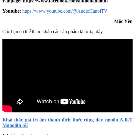
Fanpage: https://www.facebook.com/audiohanoihifi
Yout
u
be:
https://www.youtube.com/@AudioHanoiTV
Mộc Yên
Các bạn có thể tham khảo các sản phẩm khác tại đây
Khai thác giá trị âm thanh đích thực cùng dây nguồn A.R.T
Monolith SE