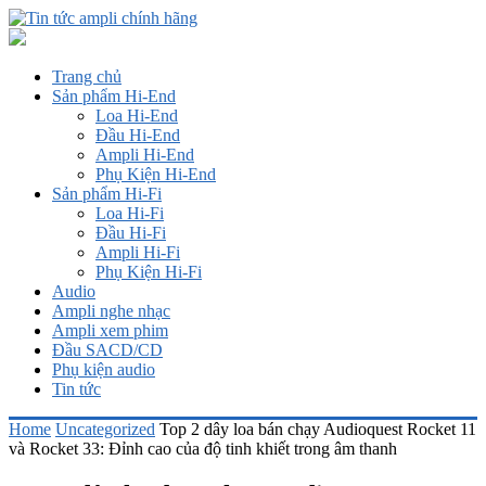
Trang chủ
Sản phẩm Hi-End
Loa Hi-End
Đầu Hi-End
Ampli Hi-End
Phụ Kiện Hi-End
Sản phẩm Hi-Fi
Loa Hi-Fi
Đầu Hi-Fi
Ampli Hi-Fi
Phụ Kiện Hi-Fi
Audio
Ampli nghe nhạc
Ampli xem phim
Đầu SACD/CD
Phụ kiện audio
Tin tức
Home
Uncategorized
Top 2 dây loa bán chạy Audioquest Rocket 11
và Rocket 33: Đỉnh cao của độ tinh khiết trong âm thanh