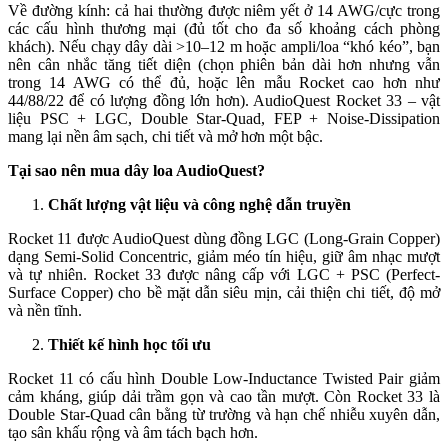
Về đường kính: cả hai thường được niêm yết ở 14 AWG/cực trong
các cấu hình thương mại (đủ tốt cho đa số khoảng cách phòng
khách). Nếu chạy dây dài >10–12 m hoặc ampli/loa “khó kéo”, bạn
nên cân nhắc tăng tiết diện (chọn phiên bản dài hơn nhưng vẫn
trong 14 AWG có thể đủ, hoặc lên mẫu Rocket cao hơn như
44/88/22 để có lượng đồng lớn hơn). AudioQuest Rocket 33 – vật
liệu PSC + LGC, Double Star-Quad, FEP + Noise-Dissipation
mang lại nền âm sạch, chi tiết và mở hơn một bậc.
Tại sao nên mua dây loa AudioQuest?
Chất lượng vật liệu và công nghệ dẫn truyền
Rocket 11 được AudioQuest dùng đồng LGC (Long-Grain Copper)
dạng Semi-Solid Concentric, giảm méo tín hiệu, giữ âm nhạc mượt
và tự nhiên. Rocket 33 được nâng cấp với LGC + PSC (Perfect-
Surface Copper) cho bề mặt dẫn siêu mịn, cải thiện chi tiết, độ mở
và nền tĩnh.
Thiết kế hình học tối ưu
Rocket 11 có cấu hình Double Low-Inductance Twisted Pair giảm
cảm kháng, giúp dải trầm gọn và cao tần mượt. Còn Rocket 33 là
Double Star-Quad cân bằng từ trường và hạn chế nhiễu xuyên dẫn,
tạo sân khấu rộng và âm tách bạch hơn.