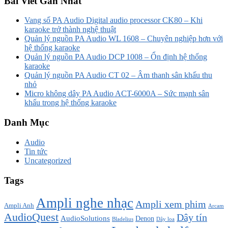
Bài Viết Gần Nhất
Vang số PA Audio Digital audio processor CK80 – Khi
karaoke trở thành nghệ thuật
Quản lý nguồn PA Audio WL 1608 – Chuyên nghiệp hơn với
hệ thống karaoke
Quản lý nguồn PA Audio DCP 1008 – Ổn định hệ thống
karaoke
Quản lý nguồn PA Audio CT 02 – Âm thanh sân khấu thu
nhỏ
Micro không dây PA Audio ACT-6000A – Sức mạnh sân
khấu trong hệ thống karaoke
Danh Mục
Audio
Tin tức
Uncategorized
Tags
Ampli nghe nhạc
Ampli xem phim
Ampli Anh
Arcam
AudioQuest
Dây tín
AudioSolutions
Denon
Bladelius
Dây loa