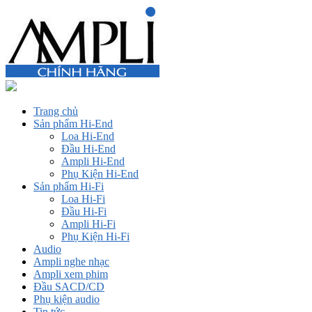
Trang chủ
Sản phẩm Hi-End
Loa Hi-End
Đầu Hi-End
Ampli Hi-End
Phụ Kiện Hi-End
Sản phẩm Hi-Fi
Loa Hi-Fi
Đầu Hi-Fi
Ampli Hi-Fi
Phụ Kiện Hi-Fi
Audio
Ampli nghe nhạc
Ampli xem phim
Đầu SACD/CD
Phụ kiện audio
Tin tức