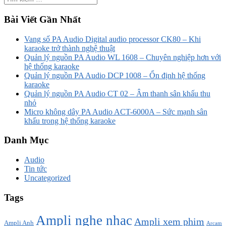
Bài Viết Gần Nhất
Vang số PA Audio Digital audio processor CK80 – Khi
karaoke trở thành nghệ thuật
Quản lý nguồn PA Audio WL 1608 – Chuyên nghiệp hơn với
hệ thống karaoke
Quản lý nguồn PA Audio DCP 1008 – Ổn định hệ thống
karaoke
Quản lý nguồn PA Audio CT 02 – Âm thanh sân khấu thu
nhỏ
Micro không dây PA Audio ACT-6000A – Sức mạnh sân
khấu trong hệ thống karaoke
Danh Mục
Audio
Tin tức
Uncategorized
Tags
Ampli nghe nhạc
Ampli xem phim
Ampli Anh
Arcam