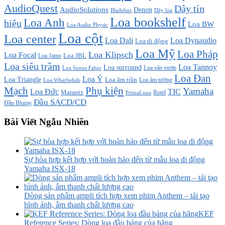
AudioQuest
Dây tín
AudioSolutions
Denon
Bladelius
Dây loa
Loa bookshelf
Loa Anh
hiệu
Loa BW
Loa Audio Physic
Loa cột
Loa center
Loa Dali
Loa Dynaudio
Loa di động
Loa Mỹ
Loa Pháp
Loa Klipsch
Loa Focal
Loa JBL
Loa Jamo
Loa siêu trầm
Loa Tannoy
Loa surround
Loa sân vườn
Loa Sonus Faber
Loa Đan
Loa Ý
Loa Triangle
Loa âm trần
Loa âm tường
Loa Wharfedale
Mạch
Phụ kiện
Yamaha
TIC
Loa Đức
Marantz
PrimaLuna
Rotel
Đầu SACD/CD
Đầu Bluray
Bài Viết Ngẫu Nhiên
Sự hòa hợp kết hợp với hoàn hảo đến từ mẫu loa di động
Yamaha ISX-18
Dòng sản phẩm ampli tích hợp xem phim Anthem – tái tạo
hình ảnh, âm thanh chất lượng cao
KEF
Reference Series: Dòng loa đầu bảng của hãng