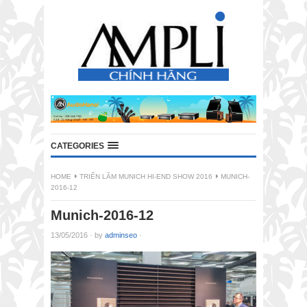
CATEGORIES
HOME
TRIỂN LÃM MUNICH HI-END SHOW 2016
MUNICH-
2016-12
Munich-2016-12
13/05/2016
·
by
adminseo
·