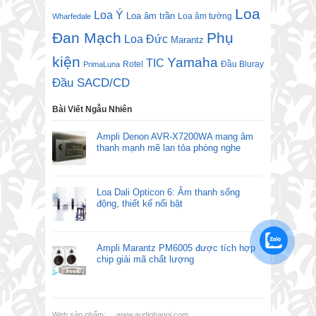
Loa
Loa Ý
Loa âm trần
Loa âm tường
Wharfedale
Đan Mạch
Phụ
Loa Đức
Marantz
kiện
Yamaha
TIC
Rotel
Đầu Bluray
PrimaLuna
Đầu SACD/CD
Bài Viết Ngẫu Nhiên
Ampli Denon AVR-X7200WA mang âm
thanh mạnh mẽ lan tỏa phòng nghe
Loa Dali Opticon 6: Âm thanh sống
động, thiết kế nổi bật
Ampli Marantz PM6005 được tích hợp
chip giải mã chất lượng
Web sản phẩm:
www.audiohanoi.com