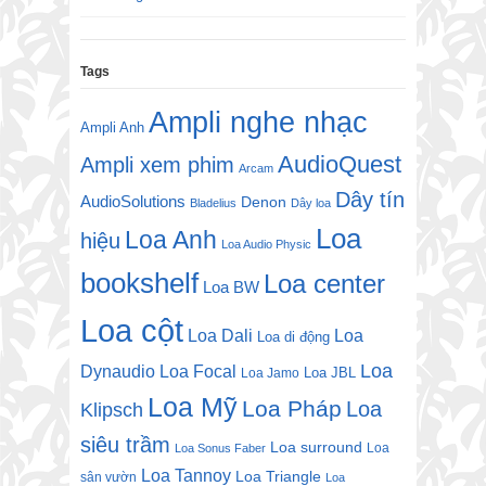
Tags
Ampli nghe nhạc
Ampli Anh
AudioQuest
Ampli xem phim
Arcam
Dây tín
AudioSolutions
Denon
Bladelius
Dây loa
Loa
Loa Anh
hiệu
Loa Audio Physic
bookshelf
Loa center
Loa BW
Loa cột
Loa Dali
Loa
Loa di động
Loa
Dynaudio
Loa Focal
Loa JBL
Loa Jamo
Loa Mỹ
Loa Pháp
Loa
Klipsch
siêu trầm
Loa surround
Loa
Loa Sonus Faber
Loa Tannoy
Loa Triangle
sân vườn
Loa