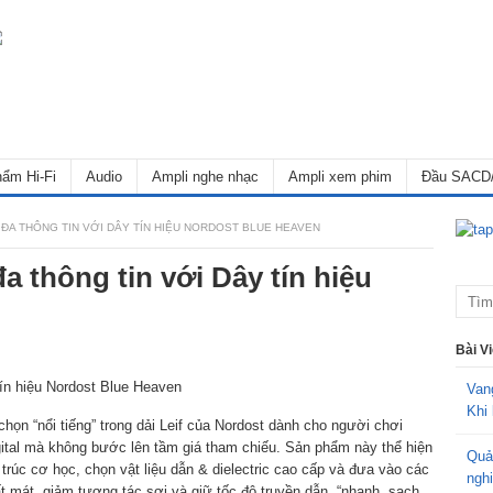
ẩm Hi-Fi
Audio
Ampli nghe nhạc
Ampli xem phim
Đầu SACD
I ĐA THÔNG TIN VỚI DÂY TÍN HIỆU NORDOST BLUE HEAVEN
 đa thông tin với Dây tín hiệu
Bài V
Van
Khi 
họn “nổi tiếng” trong dải Leif của Nordost dành cho người chơi
gital mà không bước lên tầm giá tham chiếu. Sản phẩm này thể hiện
Quả
ấu trúc cơ học, chọn vật liệu dẫn & dielectric cao cấp và đưa vào các
ngh
 mát, giảm tương tác sợi và giữ tốc độ truyền dẫn, “nhanh, sạch