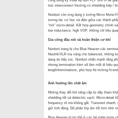
cũng dùng kỹ thuật ép đùn FEP tinh vi để giả
trúc interconnect thường có shielding kép / 
Nordost còn ứng dụng ý tưởng Micro Mono-Fi
tương tác cơ học và điện giữa các thành phần
“mờ” micro-detail. Kết hợp geometry chính x
low inductance, high VOP, những chỉ tiêu qua
Gia công đầu nối và hoàn thiện cơ khí
Nordost trang bị cho Blue Heaven các termin
Neutrik/XLR mạ vàng cho balanced, những loại
dạng do tiếp xúc. Nordost nhấn mạnh rằng phần
nhưng termination kém sẽ làm mất đi hiệu qu
length/terminations, phù hợp thị trường hi-end
Ảnh hưởng lên chất âm
Những thay đổi khi nâng cấp từ dây tham k
shielding tốt và dielectric sạch. Micro-detail 
frequency rõ mà không gắt. Transient nhanh, 
giữ tính động. Độ phân lớp âm tốt hơn nhờ m
Blue Heaven tỏ lợi thế ở các hệ nghe trọng 