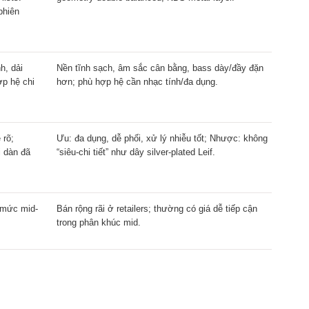
phiên
h, dải
Nền tĩnh sạch, âm sắc cân bằng, bass dày/đầy đặn
ợp hệ chi
hơn; phù hợp hệ cần nhạc tính/đa dụng.
 rõ;
Ưu: đa dụng, dễ phối, xử lý nhiễu tốt; Nhược: không
i dàn đã
“siêu-chi tiết” như dây silver-plated Leif.
; mức mid-
Bán rộng rãi ở retailers; thường có giá dễ tiếp cận
trong phân khúc mid.