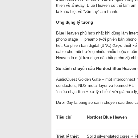
thiên về ấm/dày, Blue Heaven có thể làm âm s
là khác biệt về “vân tay” âm thanh.
Ứng dụng lý tưởng
Blue Heaven phù hợp nhất khi dùng làm inte
phono stage → preamp (với phiên bản phono 
tiết. Có phiên bản digital (BNC) được thiết k
cable cho môi trường nhiều nhiễu hoặc muốn
Heaven là một lựa chọn cân bằng cho độ chí
So sánh chuyên sâu
Nordost Blue Heaven 
AudioQuest Golden Gate – một interconnect m
conductors, NDS metal layer và foamed-PE in
“nhiều nhạc tính + xử lý nhiễu” với giá hợp lý
Dưới đây là bảng so sánh chuyên sâu theo các
Tiêu chí
Nordost Blue Heaven
Triết lý thiết
Solid silver-plated cores + 