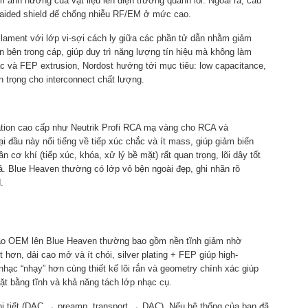
m ảnh hưởng của vật liệu lên điện trường quanh lõi. Ngoài ra, cấu
braided shield để chống nhiễu RF/EM ở mức cao.
lament với lớp vi-sợi cách ly giữa các phần tử dẫn nhằm giảm
 bên trong cáp, giúp duy trì năng lượng tín hiệu mà không làm
ác và FEP extrusion, Nordost hướng tới mục tiêu: low capacitance,
n trọng cho interconnect chất lượng.
ation cao cấp như Neutrik Profi RCA mạ vàng cho RCA và
 đầu này nổi tiếng về tiếp xúc chắc và ít mass, giúp giảm biến
 cơ khí (tiếp xúc, khóa, xử lý bề mặt) rất quan trọng, lõi dây tốt
ả. Blue Heaven thường có lớp vỏ bện ngoài đẹp, ghi nhãn rõ
.
hảo OEM lên Blue Heaven thường bao gồm nền tĩnh giảm nhờ
tốt hơn, dải cao mở và ít chói, silver plating + FEP giúp high-
nhạc “nhạy” hơn cùng thiết kế lõi rắn và geometry chính xác giúp
ặt bằng tĩnh và khả năng tách lớp nhạc cụ.
chi tiết (DAC → preamp, transport → DAC). Nếu hệ thống của bạn đã