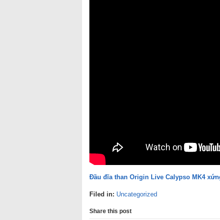
Đầu đĩa than Origin Live Calypso MK4 xứ
Filed in:
Uncategorized
Share this post