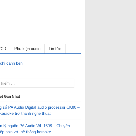
/CD
Phụ kiện audio
Tin tức
iết Gần Nhất
g số PA Audio Digital audio processor CK80 –
karaoke trở thành nghệ thuật
n lý nguồn PA Audio WL 1608 – Chuyên
iệp hơn với hệ thống karaoke