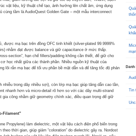
trúc vật liệu, kỹ thuật chế tạo, ảnh hưởng lên chất âm, ứng dụng
Quả
hủ cùng tầm là AudioQuest Golden Gate – một mẫu interconnect
thố
Quả
khấ
G, được mạ bạc trên đồng OFC tinh khiết (silver-plated 99.9999%
Mic
pairs) nhằm đạt được balance và giữ capacitance ở mức thấp.
mạn
ss-section”, hạn chế fillers/padding không cần thiết, để giữ cho
c cơ học nhất giữa các thành phần. Nhiều nguồn kỹ thuật của
Danh
ng lõi rắn mạ bạc để tối ưu phần bề mặt dẫn và để tăng tốc độ phản
Aud
nh nhiễu trong dây nhiều sợi), còn lớp mạ bạc giúp tăng dẫn cao tần,
Tin 
ent nhanh hơn và micro-detail rõ hơn so với các dây multi-strand
t gia công nhằm giữ geometry chính xác, điều quan trọng để giữ
Unc
o-Filament”
e Propylene) làm dielectric, một vật liệu cách điện phổ biến trong
 theo thời gian, giúp giảm “coloration” do dielectric gây ra. Nordost