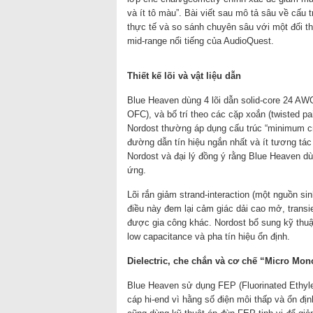
và ít tô màu”. Bài viết sau mô tả sâu về cấu 
thực tế và so sánh chuyên sâu với một đối t
mid-range nổi tiếng của AudioQuest.
Thiết kế lõi và vật liệu dẫn
Blue Heaven dùng 4 lõi dẫn solid-core 24 AW
OFC), và bố trí theo các cặp xoắn (twisted 
Nordost thường áp dụng cấu trúc “minimum cro
đường dẫn tín hiệu ngắn nhất và ít tương tá
Nordost và đại lý đồng ý rằng Blue Heaven dù
ứng.
Lõi rắn giảm strand-interaction (một nguồn si
điều này đem lại cảm giác dải cao mở, transi
được gia công khác. Nordost bổ sung kỹ thuậ
low capacitance và pha tín hiệu ổn định.
Dielectric, che chắn và cơ chế “Micro Mon
Blue Heaven sử dụng FEP (Fluorinated Ethylen
cáp hi-end vì hằng số điện môi thấp và ổn định