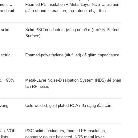
ament →
Foamed-PE insulation + Metal-Layer NDS → ưu tiên
o-detail.
giảm strand-interaction, thực dụng, nhạc tính.
solid
Solid PSC conductors (đồng có bề mặt xử lý Perfect-
Surface).
lectric,
Foamed-polyethylene (air-filled) để giảm capacitance.
ld, ~95%
Metal-Layer Noise-Dissipation System (NDS) để phân
tán RF noise.
 vàng
Cold-welded, gold-plated RCA / đa dạng đầu cắm.
hấp; VOP
PSC solid conductors, foamed-PE insulation,
lists:
geometry double-balanced, NDS metal layer.