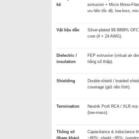
kế
extrusion + Micro Mono-Fil
ưu tiên tốc độ, low-loss, micr
Vật liệu dẫn
Silver-plated 99.9999% OFC 
core (4 × 24 AWG).
Dielectric /
FEP extrusion (virtual air die
insulation
hằng số thấp).
Shielding
Double-shield / braided shie
coverage (giữ nền tĩnh).
Termination
Neutrik Profi RCA / XLR mạ
(low-mass).
Thông số
Capacitance & inductance t
(tham khảo)
~80%; shield ~95%; (vendor 