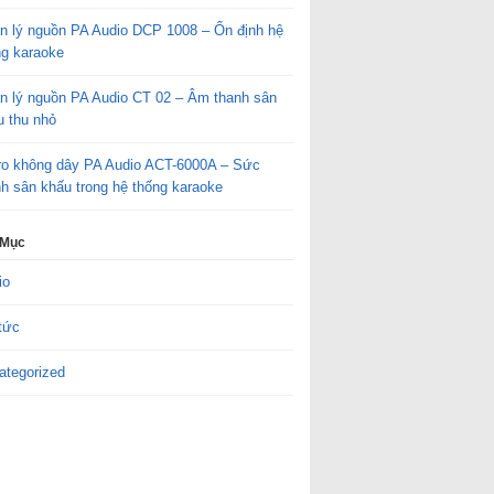
n lý nguồn PA Audio DCP 1008 – Ổn định hệ
ng karaoke
n lý nguồn PA Audio CT 02 – Âm thanh sân
u thu nhỏ
ro không dây PA Audio ACT-6000A – Sức
h sân khấu trong hệ thống karaoke
 Mục
io
tức
ategorized