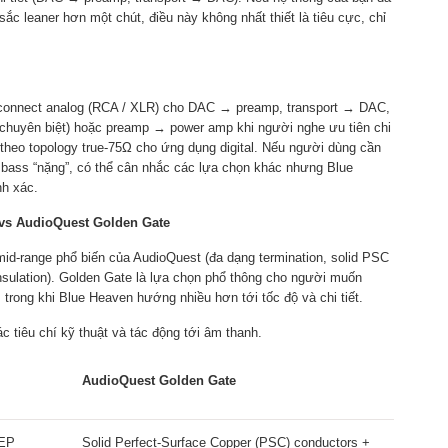
ắc leaner hơn một chút, điều này không nhất thiết là tiêu cực, chỉ
rconnect analog (RCA / XLR) cho DAC → preamp, transport → DAC,
chuyên biệt) hoặc preamp → power amp khi người nghe ưu tiên chi
ế theo topology true-75Ω cho ứng dụng digital. Nếu người dùng cần
 bass “nặng”, có thể cân nhắc các lựa chọn khác nhưng Blue
nh xác.
vs AudioQuest Golden Gate
id-range phổ biến của AudioQuest (đa dạng termination, solid PSC
sulation). Golden Gate là lựa chọn phổ thông cho người muốn
, trong khi Blue Heaven hướng nhiều hơn tới tốc độ và chi tiết.
 tiêu chí kỹ thuật và tác động tới âm thanh.
AudioQuest Golden Gate
FEP
Solid Perfect-Surface Copper (PSC) conductors +