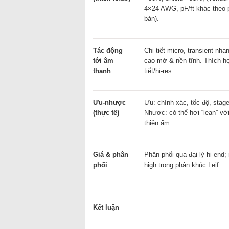
4×24 AWG, pF/ft khác theo 
bản).
Tác động
Chi tiết micro, transient nhan
tới âm
cao mở & nền tĩnh. Thích h
thanh
tiết/hi-res.
Ưu-nhược
Ưu: chính xác, tốc độ, stage
(thực tế)
Nhược: có thể hơi “lean” vớ
thiên ấm.
Giá & phân
Phân phối qua đại lý hi-end
phối
high trong phân khúc Leif.
Kết luận