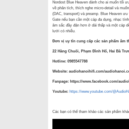
Nordost Blue Heaven dành cho ai muốn tối ưu đ
về phân tích, thích nghe micro-detail và muố
(DAC, transport) và preamp. Blue Heaven ưu t
Gate nếu bạn cần một cáp đa dụng, nhạc tính
âm sắc đầy đặn hơn ở dải thấp và một cáp dễ 
lưới có nhiễu.
Đơn vị uy tín cung cấp các sản phẩm âm t
22 Hàng Chuối, Phạm Đình Hổ, Hai Bà Trư
Hotline: 0985547788
Website:
audiohanoihifi.com/audiohanoi.
Fanpage: https://www.facebook.com/audioh
Yout
u
be:
https://www.youtube.com/@AudioH
Các bạn có thể tham khảo các sản phẩm khác