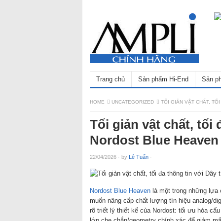
Trang chủ
Sản phẩm Hi-End
Sản ph
HOME
UNCATEGORIZED
TỐI GIẢN VẬT CHẤT, TỐ
Tối giản vật chất, tối
Nordost Blue Heaven
22/04/2026
·
by
Lê Tuấn
·
Nordost Blue Heaven
là một trong những lựa c
muốn nâng cấp chất lượng tín hiệu analog/di
rõ triết lý thiết kế của Nordost: tối ưu hóa c
lớp che chắn/geometry chính xác để giảm mất