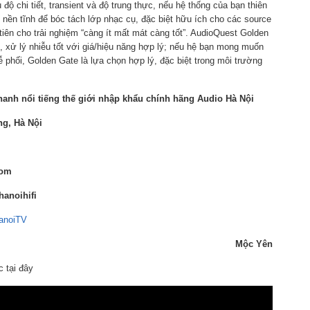
ộ chi tiết, transient và độ trung thực, nếu hệ thống của bạn thiên
n nền tĩnh để bóc tách lớp nhạc cụ, đặc biệt hữu ích cho các source
iên cho trải nghiệm “càng ít mất mát càng tốt”. AudioQuest Golden
, xử lý nhiễu tốt với giá/hiệu năng hợp lý; nếu hệ bạn mong muốn
phối, Golden Gate là lựa chọn hợp lý, đặc biệt trong môi trường
hanh nổi tiếng thế giới nhập khẩu chính hãng
Audio Hà Nội
ng, Hà Nội
com
anoihifi
anoiTV
Mộc Yên
 tại đây