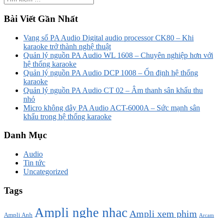
Bài Viết Gần Nhất
Vang số PA Audio Digital audio processor CK80 – Khi
karaoke trở thành nghệ thuật
Quản lý nguồn PA Audio WL 1608 – Chuyên nghiệp hơn với
hệ thống karaoke
Quản lý nguồn PA Audio DCP 1008 – Ổn định hệ thống
karaoke
Quản lý nguồn PA Audio CT 02 – Âm thanh sân khấu thu
nhỏ
Micro không dây PA Audio ACT-6000A – Sức mạnh sân
khấu trong hệ thống karaoke
Danh Mục
Audio
Tin tức
Uncategorized
Tags
Ampli nghe nhạc
Ampli xem phim
Ampli Anh
Arcam