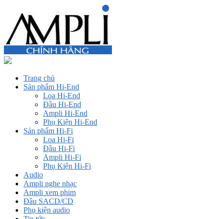
Trang chủ
Sản phẩm Hi-End
Loa Hi-End
Đầu Hi-End
Ampli Hi-End
Phụ Kiện Hi-End
Sản phẩm Hi-Fi
Loa Hi-Fi
Đầu Hi-Fi
Ampli Hi-Fi
Phụ Kiện Hi-Fi
Audio
Ampli nghe nhạc
Ampli xem phim
Đầu SACD/CD
Phụ kiện audio
Tin tức