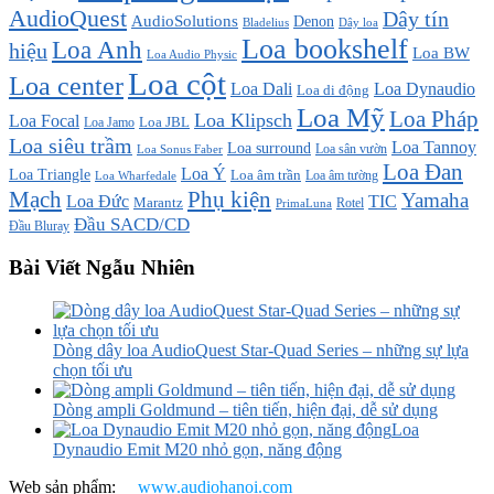
AudioQuest
Dây tín
AudioSolutions
Denon
Bladelius
Dây loa
Loa bookshelf
Loa Anh
hiệu
Loa BW
Loa Audio Physic
Loa cột
Loa center
Loa Dali
Loa Dynaudio
Loa di động
Loa Mỹ
Loa Pháp
Loa Klipsch
Loa Focal
Loa JBL
Loa Jamo
Loa siêu trầm
Loa Tannoy
Loa surround
Loa sân vườn
Loa Sonus Faber
Loa Đan
Loa Ý
Loa Triangle
Loa âm trần
Loa âm tường
Loa Wharfedale
Mạch
Phụ kiện
Yamaha
TIC
Loa Đức
Marantz
PrimaLuna
Rotel
Đầu SACD/CD
Đầu Bluray
Bài Viết Ngẫu Nhiên
Dòng dây loa AudioQuest Star-Quad Series – những sự lựa
chọn tối ưu
Dòng ampli Goldmund – tiên tiến, hiện đại, dễ sử dụng
Loa
Dynaudio Emit M20 nhỏ gọn, năng động
Web sản phẩm:
www.audiohanoi.com