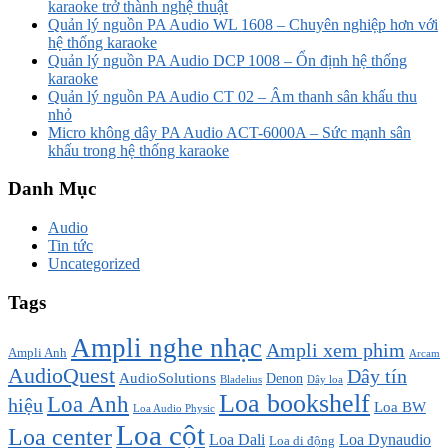
karaoke trở thành nghệ thuật
Quản lý nguồn PA Audio WL 1608 – Chuyên nghiệp hơn với
hệ thống karaoke
Quản lý nguồn PA Audio DCP 1008 – Ổn định hệ thống
karaoke
Quản lý nguồn PA Audio CT 02 – Âm thanh sân khấu thu
nhỏ
Micro không dây PA Audio ACT-6000A – Sức mạnh sân
khấu trong hệ thống karaoke
Danh Mục
Audio
Tin tức
Uncategorized
Tags
Ampli nghe nhạc
Ampli xem phim
Ampli Anh
Arcam
AudioQuest
Dây tín
AudioSolutions
Denon
Bladelius
Dây loa
Loa bookshelf
Loa Anh
hiệu
Loa BW
Loa Audio Physic
Loa cột
Loa center
Loa Dali
Loa Dynaudio
Loa di động