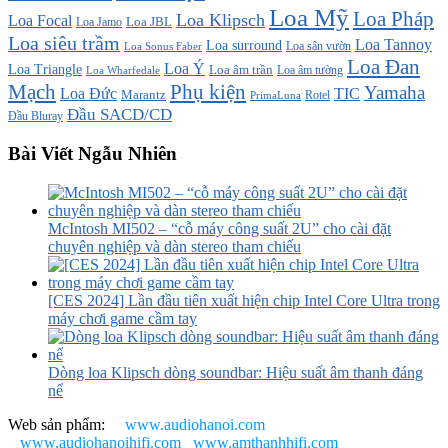
Loa Mỹ
Loa Pháp
Loa Klipsch
Loa Focal
Loa JBL
Loa Jamo
Loa siêu trầm
Loa Tannoy
Loa surround
Loa sân vườn
Loa Sonus Faber
Loa Đan
Loa Ý
Loa Triangle
Loa âm trần
Loa âm tường
Loa Wharfedale
Mạch
Phụ kiện
Yamaha
TIC
Loa Đức
Marantz
PrimaLuna
Rotel
Đầu SACD/CD
Đầu Bluray
Bài Viết Ngẫu Nhiên
McIntosh MI502 – “cỗ máy công suất 2U” cho cài đặt
chuyên nghiệp và dàn stereo tham chiếu
[CES 2024] Lần đầu tiên xuất hiện chip Intel Core Ultra trong
máy chơi game cầm tay
Dòng loa Klipsch dòng soundbar: Hiệu suất âm thanh đáng
nể
Web sản phẩm:
www.audiohanoi.com
www.audiohanoihifi.com
www.amthanhhifi.com