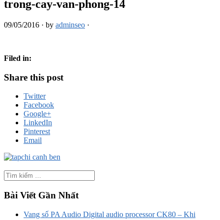
trong-cay-van-phong-14
09/05/2016
·
by
adminseo
·
Filed in:
Share this post
Twitter
Facebook
Google+
LinkedIn
Pinterest
Email
Bài Viết Gần Nhất
Vang số PA Audio Digital audio processor CK80 – Khi