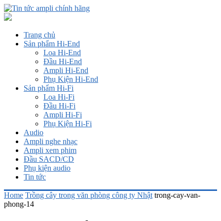
Trang chủ
Sản phẩm Hi-End
Loa Hi-End
Đầu Hi-End
Ampli Hi-End
Phụ Kiện Hi-End
Sản phẩm Hi-Fi
Loa Hi-Fi
Đầu Hi-Fi
Ampli Hi-Fi
Phụ Kiện Hi-Fi
Audio
Ampli nghe nhạc
Ampli xem phim
Đầu SACD/CD
Phụ kiện audio
Tin tức
Home
Trồng cây trong văn phòng công ty Nhật
trong-cay-van-
phong-14