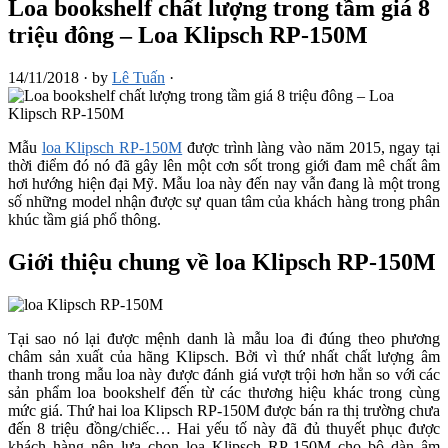
Loa bookshelf chất lượng trong tầm giá 8
triệu đông – Loa Klipsch RP-150M
14/11/2018
·
by
Lê Tuấn
·
Mẫu
loa Klipsch RP-150M
được trình làng vào năm 2015, ngay tại
thời điểm đó nó đã gây lên một cơn sốt trong giới đam mê chất âm
hơi hướng hiện đại Mỹ. Mẫu loa này đến nay vẫn đang là một trong
số những model nhận được sự quan tâm của khách hàng trong phân
khúc tầm giá phổ thông.
Giới thiệu chung về loa Klipsch RP-150M
Tại sao nó lại được mệnh danh là mẫu loa đi đúng theo phương
châm sản xuất của hãng Klipsch. Bởi vì thứ nhất chất lượng âm
thanh trong mẫu loa này được đánh giá vượt trội hơn hẳn so với các
sản phẩm loa bookshelf đến từ các thương hiệu khác trong cùng
mức giá. Thứ hai loa Klipsch RP-150M được bán ra thị trường chưa
đến 8 triệu đồng/chiếc… Hai yếu tố này đã đủ thuyết phục được
khách hàng nên lựa chọn loa Klipsch RP-150M cho bộ dàn âm