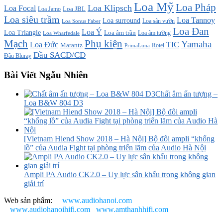
Loa Mỹ
Loa Pháp
Loa Klipsch
Loa Focal
Loa JBL
Loa Jamo
Loa siêu trầm
Loa Tannoy
Loa surround
Loa sân vườn
Loa Sonus Faber
Loa Đan
Loa Ý
Loa Triangle
Loa âm trần
Loa âm tường
Loa Wharfedale
Mạch
Phụ kiện
Yamaha
TIC
Loa Đức
Marantz
PrimaLuna
Rotel
Đầu SACD/CD
Đầu Bluray
Bài Viết Ngẫu Nhiên
Chất âm ấn tượng –
Loa B&W 804 D3
[Vietnam Hiend Show 2018 – Hà Nội] Bộ đôi ampli “khổng
lồ” của Audia Fight tại phòng triển lãm của Audio Hà Nội
Ampli PA Audio CK2.0 – Uy lực sân khấu trong không gian
giải trí
Web sản phẩm:
www.audiohanoi.com
www.audiohanoihifi.com
www.amthanhhifi.com