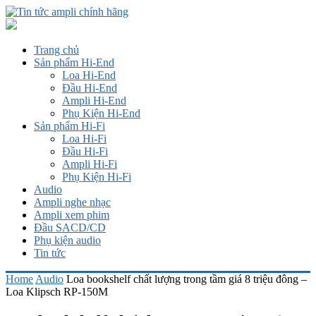
Trang chủ
Sản phẩm Hi-End
Loa Hi-End
Đầu Hi-End
Ampli Hi-End
Phụ Kiện Hi-End
Sản phẩm Hi-Fi
Loa Hi-Fi
Đầu Hi-Fi
Ampli Hi-Fi
Phụ Kiện Hi-Fi
Audio
Ampli nghe nhạc
Ampli xem phim
Đầu SACD/CD
Phụ kiện audio
Tin tức
Home
Audio
Loa bookshelf chất lượng trong tầm giá 8 triệu đông –
Loa Klipsch RP-150M