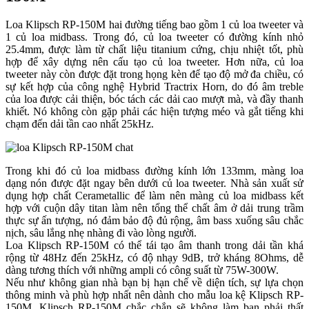
Loa Klipsch RP-150M hai đường tiếng bao gồm 1 củ loa tweeter và
1 củ loa midbass. Trong đó, củ loa tweeter có đường kính nhỏ
25.4mm, được làm từ chất liệu titanium cứng, chịu nhiệt tốt, phù
hợp để xây dựng nên cấu tạo củ loa tweeter. Hơn nữa, củ loa
tweeter này còn được đặt trong họng kèn để tạo độ mở đa chiều, có
sự kết hợp của công nghệ Hybrid Tractrix Horn, do đó âm treble
của loa được cải thiện, bóc tách các dải cao mượt mà, và đầy thanh
khiết. Nó không còn gặp phải các hiện tượng méo và gắt tiếng khi
chạm đến dải tần cao nhất 25kHz.
Trong khi đó củ loa midbass đường kính lớn 133mm, màng loa
dạng nón được đặt ngay bên dưới củ loa tweeter. Nhà sản xuất sử
dụng hợp chất Cerametallic để làm nên màng củ loa midbass kết
hợp với cuộn dây titan làm nên tổng thể chất âm ở dải trung trầm
thực sự ấn tượng, nó đảm bảo độ đủ rộng, âm bass xuống sâu chắc
nịch, sâu lắng nhẹ nhàng đi vào lòng người.
Loa Klipsch RP-150M có thể tái tạo âm thanh trong dải tần khá
rộng từ 48Hz đến 25kHz, có độ nhạy 9dB, trở kháng 8Ohms, dễ
dàng tương thích với những ampli có công suất từ 75W-300W.
Nếu như không gian nhà bạn bị hạn chế về diện tích, sự lựa chọn
thông minh và phù hợp nhất nên dành cho mẫu loa kệ Klipsch RP-
150M. Klipsch RP-150M chắc chắn sẽ không làm bạn phải thất