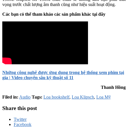
vọng trước chất lượng âm thanh cũng như hiệu suất hoạt động.
Các bạn có thể tham khảo các sản phẩm khác tại đây
Những công nghệ được ứng dụng trong hệ thống xem phim tại
gia | Video chuyên sâu kỹ thuật số 11
Thanh Hồng
Filed in:
Audio
Tags:
Loa bookshelf
,
Loa Klipsch
,
Loa Mỹ
Share this post
Twitter
Facebook