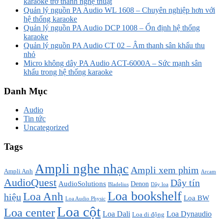
karaoke trở thành nghệ thuật
Quản lý nguồn PA Audio WL 1608 – Chuyên nghiệp hơn với
hệ thống karaoke
Quản lý nguồn PA Audio DCP 1008 – Ổn định hệ thống
karaoke
Quản lý nguồn PA Audio CT 02 – Âm thanh sân khấu thu
nhỏ
Micro không dây PA Audio ACT-6000A – Sức mạnh sân
khấu trong hệ thống karaoke
Danh Mục
Audio
Tin tức
Uncategorized
Tags
Ampli nghe nhạc
Ampli xem phim
Ampli Anh
Arcam
AudioQuest
Dây tín
AudioSolutions
Denon
Bladelius
Dây loa
Loa bookshelf
Loa Anh
hiệu
Loa BW
Loa Audio Physic
Loa cột
Loa center
Loa Dali
Loa Dynaudio
Loa di động