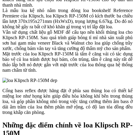
thanh nhà mình.
Là mẫu loa kệ nhỏ nằm trong dòng loa bookshelf Reference
Premiere của Klipsch, loa Klipsch RP-150M có kích thước ba chiều
lần lượt 370x195x271mm (HxWxD), trọng lượng 6.67kg. Do đó nó
không hề gây ra bất cứ khó khăn gì trong vị trí lắp đặt loa.
Vẫn sử dụng chất liệu gỗ MDF để cấu tạo nên khối thùng loa cho
Klipsch RP-150M. Sau quá trình giáp bóng tỉ mỉ nhà sản xuất phủ
sơn hai gam màu veneer Black và Walnut cho loa giúp chống trầy
xước, chống bám vân tay và tăng cường độ thẩm mỹ cho sản phẩm.
Mặt trước của loa Klipsch RP-150M là tấm ê căng vải có tác dụng
bảo vệ củ loa tránh được bụi bám, côn trùng, tấm ê căng này rất dễ
tháo lắp bởi nó được gắn với mặt trước của loa thông qua hệ thống
nam châm từ tính.
Cổng bass reflex được hãng đặt ở phía sau thùng loa có thiết kế
miệng loe như họng kèn giúp điều hòa không khí bên trong thùng
loa, và góp phần không nhỏ trong việc tăng cường thêm âm bass ở
dải âm trầm của loa thêm phần mở rộng, có độ lan tỏa đồng đều
trong khắp căn phòng.
Những đặc điểm chính về loa Klipsch RP-
150M