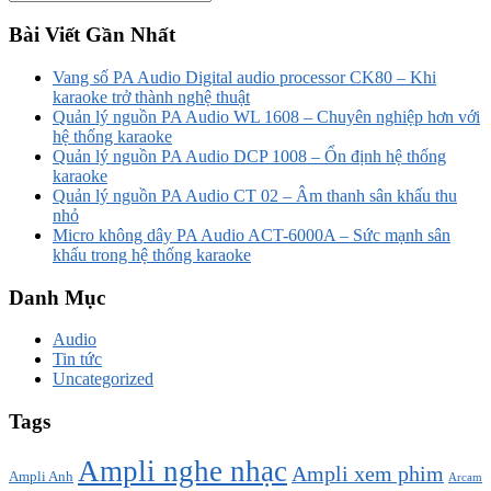
Bài Viết Gần Nhất
Vang số PA Audio Digital audio processor CK80 – Khi
karaoke trở thành nghệ thuật
Quản lý nguồn PA Audio WL 1608 – Chuyên nghiệp hơn với
hệ thống karaoke
Quản lý nguồn PA Audio DCP 1008 – Ổn định hệ thống
karaoke
Quản lý nguồn PA Audio CT 02 – Âm thanh sân khấu thu
nhỏ
Micro không dây PA Audio ACT-6000A – Sức mạnh sân
khấu trong hệ thống karaoke
Danh Mục
Audio
Tin tức
Uncategorized
Tags
Ampli nghe nhạc
Ampli xem phim
Ampli Anh
Arcam