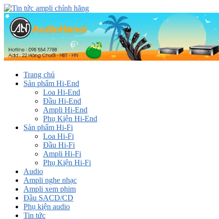
Trang chủ
Sản phẩm Hi-End
Loa Hi-End
Đầu Hi-End
Ampli Hi-End
Phụ Kiện Hi-End
Sản phẩm Hi-Fi
Loa Hi-Fi
Đầu Hi-Fi
Ampli Hi-Fi
Phụ Kiện Hi-Fi
Audio
Ampli nghe nhạc
Ampli xem phim
Đầu SACD/CD
Phụ kiện audio
Tin tức