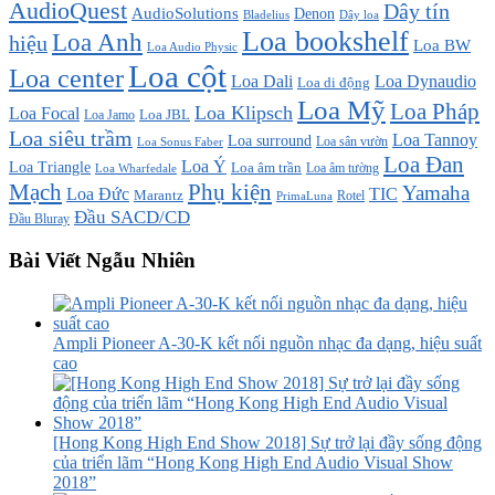
AudioQuest
Dây tín
AudioSolutions
Denon
Bladelius
Dây loa
Loa bookshelf
Loa Anh
hiệu
Loa BW
Loa Audio Physic
Loa cột
Loa center
Loa Dali
Loa Dynaudio
Loa di động
Loa Mỹ
Loa Pháp
Loa Klipsch
Loa Focal
Loa JBL
Loa Jamo
Loa siêu trầm
Loa Tannoy
Loa surround
Loa sân vườn
Loa Sonus Faber
Loa Đan
Loa Ý
Loa Triangle
Loa âm trần
Loa âm tường
Loa Wharfedale
Mạch
Phụ kiện
Yamaha
TIC
Loa Đức
Marantz
PrimaLuna
Rotel
Đầu SACD/CD
Đầu Bluray
Bài Viết Ngẫu Nhiên
Ampli Pioneer A-30-K kết nối nguồn nhạc đa dạng, hiệu suất
cao
[Hong Kong High End Show 2018] Sự trở lại đầy sống động
của triển lãm “Hong Kong High End Audio Visual Show
2018”