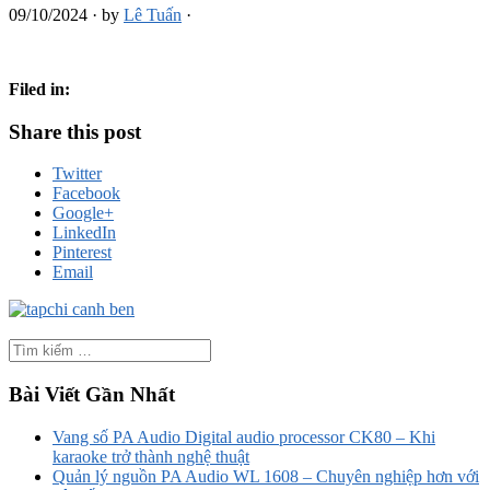
09/10/2024
·
by
Lê Tuấn
·
Filed in:
Share this post
Twitter
Facebook
Google+
LinkedIn
Pinterest
Email
Bài Viết Gần Nhất
Vang số PA Audio Digital audio processor CK80 – Khi
karaoke trở thành nghệ thuật
Quản lý nguồn PA Audio WL 1608 – Chuyên nghiệp hơn với