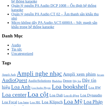
hệ thống karaoke
Quản lý nguồn PA Audio DCP 1008 – Ổn định hệ thống
karaoke
Quản lý nguồn PA Audio CT 02 – Âm thanh sân khấu thu
nhỏ
Micro không dây PA Audio ACT-6000A – Sức mạnh sân
khấu trong hệ thống karaoke
Danh Mục
Audio
Tin tức
Uncategorized
Tags
Ampli nghe nhạc
Ampli xem phim
Ampli Anh
Arcam
AudioQuest
Dây tín
AudioSolutions
Denon
Bladelius
Dây loa
Loa bookshelf
Loa Anh
hiệu
Loa BW
Loa Audio Physic
Loa cột
Loa center
Loa Dali
Loa Dynaudio
Loa di động
Loa Mỹ
Loa Pháp
Loa Klipsch
Loa Focal
Loa JBL
Loa Jamo