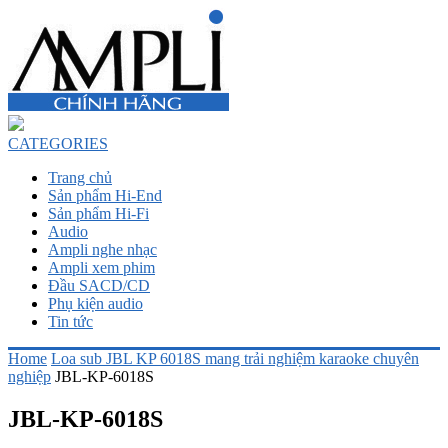
CATEGORIES
Trang chủ
Sản phẩm Hi-End
Sản phẩm Hi-Fi
Audio
Ampli nghe nhạc
Ampli xem phim
Đầu SACD/CD
Phụ kiện audio
Tin tức
Home
Loa sub JBL KP 6018S mang trải nghiệm karaoke chuyên
nghiệp
JBL-KP-6018S
JBL-KP-6018S