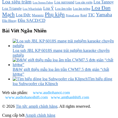
Loa siêu trầm
Loa Tannoy
Loa surround
Loa sân vườn
Loa Sonus Faber
Loa Đan
Loa Ý
Loa Triangle
Loa âm trần
Loa âm tường
Loa Wharfedale
Mạch
Phụ kiện
Yamaha
TIC
Loa Đức
Marantz
PrimaLuna
Rotel
Đầu SACD/CD
Đầu Bluray
Bài Viết Ngẫu Nhiên
Loa sub JBL KP 6018S mang trải nghiệm karaoke chuyên
nghiệp
B&W giới thiệu mẫu loa âm trần CWM7.5 đơn giản “chất
lượng”
Tìm hiểu dòng
loa Subwoofer của Klipsch
Web sản phẩm:
www.audiohanoi.com
www.audiohanoihifi.com
www.amthanhhifi.com
© 2026
Tin tức ampli chính hãng
. All rights reserved.
Cung cấp bởi
Ampli chính hãng