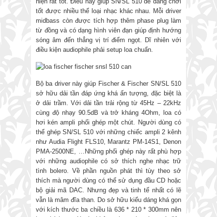
hiện rất tốt. Điều này giúp SN/SL 510 dễ dàng chơi
tốt được nhiều thể loại nhạc khác nhau. Mỗi driver
midbass còn được tích hợp thêm phase plug làm
từ đồng và có dạng hình viên đạn giúp định hướng
sóng âm đến thẳng vị trí điểm ngọt. Dĩ nhiên với
điều kiện audiophile phải setup loa chuẩn.
Bộ ba driver này giúp Fischer & Fischer SN/SL 510
sở hữu dải tần đáp ứng khá ấn tượng, đặc biệt là
ở dải trầm. Với dải tần trải rộng từ 45Hz – 22kHz
cùng độ nhạy 90.5dB và trở kháng 4Ohm, loa có
hơi kén ampli phối ghép một chút. Người dùng có
thể ghép SN/SL 510 với những chiếc ampli 2 kênh
như Audia Flight FLS10, Marantz PM-14S1, Denon
PMA-2500NE, …Những phối ghép này rất phù hợp
với những audiophile có sở thích nghe nhạc trữ
tình bolero. Về phần nguồn phát thì tùy theo sở
thích mà người dùng có thể sử dụng đầu CD hoặc
bộ giải mã DAC. Nhưng đẹp và tinh tế nhất có lẽ
vẫn là mâm đĩa than. Do sở hữu kiểu dáng khá gọn
với kích thước ba chiều là 636 * 210 * 300mm nên