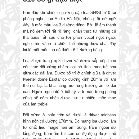
Ban đầu khi chiêm ngưỡng cặp loa SN/SL 510 tại
phòng nghe của Audio Hà Nội, chúng tôi cứ ngỡ
đây là một mẫu loa 3 đường tiếng. Bởi lẽ âm thanh
mà nó đem tới rất rõ ràng, chân thực từ những cú
thả bass rất sâu cho tới phần vocal ngọt ngào,
nghe tròn vành rõ chữ. Thế nhưng thực chất đây
lại là một mẫu loa có thiết kế 2 đường tiếng.
Loa được trang bị 3 driver và được sắp xếp theo
cấu trúc đối xứng nhằm loại bỏ tình trạng trễ pha
giữa các dải âm. Được bố trí ở chính giữa là driver
tweeter dome Esotar có đường kính 28mm với ưu
thế nổi bật là khả năng mở rộng trường âm ở dải
cao. Người nghe dù ở bất kỳ vị trí nào trong phòng
cũng sẽ cảm nhận được sự tự nhiên, mộc mạc
của âm treble.
Đối xứng ở phía trên và dưới là driver midbass
hình nón có đường 170mm. Do màng loa được làm
từ chất liệu magie nên âm trung, trầm ngoài sự
lắng đọng, trầm ấm thì còn có độ động được thể