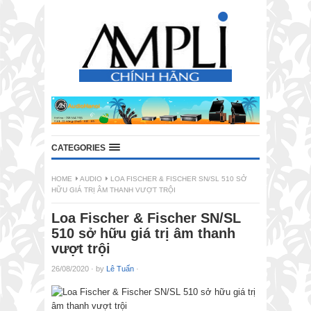
CATEGORIES
HOME
AUDIO
LOA FISCHER & FISCHER SN/SL 510 SỞ
HỮU GIÁ TRỊ ÂM THANH VƯỢT TRỘI
Loa Fischer & Fischer SN/SL
510 sở hữu giá trị âm thanh
vượt trội
26/08/2020
·
by
Lê Tuấn
·