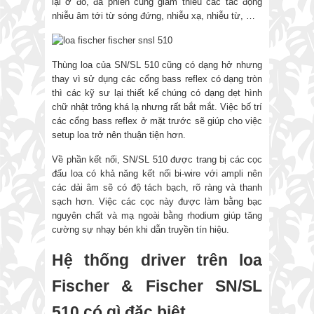
lại ở đó, đá phiến cũng giảm thiểu các tác động
nhiễu âm tới từ sóng đứng, nhiễu xạ, nhiễu từ, …
Thùng loa của SN/SL 510 cũng có dạng hở nhưng
thay vì sử dụng các cổng bass reflex có dạng tròn
thì các kỹ sư lại thiết kế chúng có dạng dẹt hình
chữ nhật trông khá lạ nhưng rất bắt mắt. Việc bố trí
các cổng bass reflex ở mặt trước sẽ giúp cho việc
setup loa trở nên thuận tiện hơn.
Về phần kết nối, SN/SL 510 được trang bị các cọc
đấu loa có khả năng kết nối bi-wire với ampli nên
các dải âm sẽ có độ tách bạch, rõ ràng và thanh
sạch hơn. Việc các cọc này được làm bằng bạc
nguyên chất và mạ ngoài bằng rhodium giúp tăng
cường sự nhạy bén khi dẫn truyền tín hiệu.
Hệ thống driver trên loa
Fischer & Fischer SN/SL
510 có gì đặc biệt