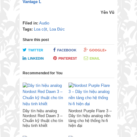
Vantage L
Yên Vũ
Filed in:
Audio
Tags:
Loa cột
,
Loa Đức
Share this post
TWITTER
FACEBOOK
GOOGLE+
LINKEDIN
PINTEREST
EMAIL
Recommended for You
Dây tín hiệu analog
Nordost Purple Flare 3 –
Nordost Red Dawn 3 –
Dây tín hiệu analog nền
Chuẩn kỹ thuật cho tín
tảng cho hệ thống hi-fi
hiệu tinh khiết
hiện đại