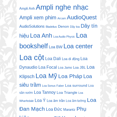
Ampli nghe nhạc
Ampli Anh
AudioQuest
Ampli xem phim
Arcam
Dây tín
AudioSolutions
Denon
Bladelius
Dây loa
Loa
Loa Anh
hiệu
Loa Audio Physic
bookshelf
Loa center
Loa BW
Loa cột
Loa Dali
Loa
Loa di động
Loa
Dynaudio
Loa Focal
Loa JBL
Loa Jamo
Loa Mỹ
Loa Pháp
Loa
Klipsch
siêu trầm
Loa surround
Loa
Loa Sonus Faber
Loa Tannoy
Loa Triangle
sân vườn
Loa
Loa
Loa Ý
Loa âm trần
Loa âm tường
Wharfedale
Đan Mạch
Phụ
Loa Đức
Marantz