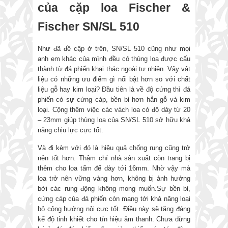
của cặp loa Fischer &
Fischer SN/SL 510
Như đã đề cập ở trên, SN/SL 510 cũng như mọi
anh em khác của mình đều có thùng loa được cấu
thành từ đá phiến khai thác ngoài tự nhiên. Vậy vật
liệu có những ưu điểm gì nổi bật hơn so với chất
liệu gỗ hay kim loại? Đầu tiên là về độ cứng thì đá
phiến có sự cứng cáp, bền bỉ hơn hẳn gỗ và kim
loại. Cộng thêm việc các vách loa có độ dày từ 20
– 23mm giúp thùng loa của SN/SL 510 sở hữu khả
năng chịu lực cực tốt.
Và đi kèm với đó là hiệu quả chống rung cũng trở
nên tốt hơn. Thậm chí nhà sản xuất còn trang bị
thêm cho loa tấm đế dày tới 16mm. Nhờ vậy mà
loa trở nên vững vàng hơn, không bị ảnh hưởng
bởi các rung động không mong muốn.Sự bền bỉ,
cứng cáp của đá phiến còn mang tới khả năng loại
bỏ cộng hưởng nội cực tốt. Điều này sẽ tăng đáng
kể độ tinh khiết cho tín hiệu âm thanh. Chưa dừng