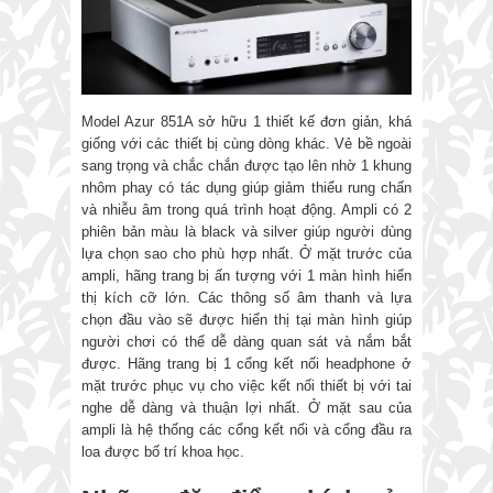
Model Azur 851A sở hữu 1 thiết kế đơn giản, khá
giống với các thiết bị cùng dòng khác. Vẻ bề ngoài
sang trọng và chắc chắn được tạo lên nhờ 1 khung
nhôm phay có tác dụng giúp giảm thiểu rung chấn
và nhiễu âm trong quá trình hoạt động. Ampli có 2
phiên bản màu là black và silver giúp người dùng
lựa chọn sao cho phù hợp nhất. Ở mặt trước của
ampli, hãng trang bị ấn tượng với 1 màn hình hiển
thị kích cỡ lớn. Các thông số âm thanh và lựa
chọn đầu vào sẽ được hiển thị tại màn hình giúp
người chơi có thể dễ dàng quan sát và nắm bắt
được. Hãng trang bị 1 cổng kết nối headphone ở
mặt trước phục vụ cho việc kết nối thiết bị với tai
nghe dễ dàng và thuận lợi nhất. Ở mặt sau của
ampli là hệ thống các cổng kết nối và cổng đầu ra
loa được bố trí khoa học.