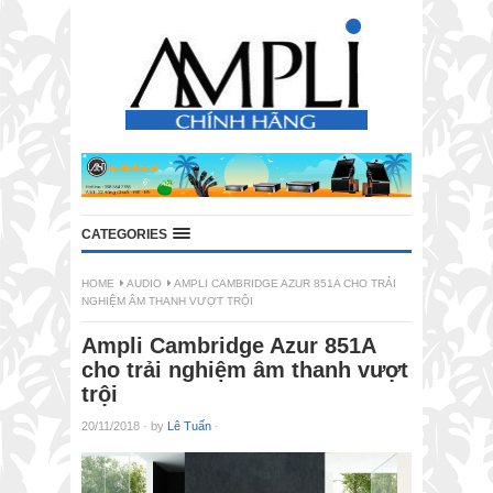
CATEGORIES
HOME
AUDIO
AMPLI CAMBRIDGE AZUR 851A CHO TRẢI
NGHIỆM ÂM THANH VƯỢT TRỘI
Ampli Cambridge Azur 851A
cho trải nghiệm âm thanh vượt
trội
20/11/2018
·
by
Lê Tuấn
·