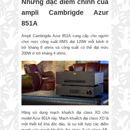
Những đặc điểm chính của
ampli Cambrigde Azur
851A
Ampli Cambrigde Azur 851A cung cấp cho người
chơi mức công suất RMS đạt 120W mỗi kênh ở
trở kháng 8 ohms và công suất có thể đạt mức
200W ở trở kháng 4 ohms.
Hãng sử dụng mạch khuếch đại class XD cho
model Azur 851A này. Mạch khuếch đại class XD là
một thiết kế khá độc đáo, là sự kết hợp các điểm
mạnh của mạch khuếch đại class A và class AB.