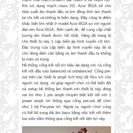
Khi sử dụng mạch class XD, Azur 851A sẽ cho
hiệu suất âm thanh đầu ra lớn đồng thời âm thanh
lại chi tiết và không bị biến dạng. Đây cũng là điểm
khác biệt lớn nhất ở model Azur 851A so với người
đàn em Azur 651A. Bên cạnh đó, để cung cấp chất
lượng âm thanh được tốt nhất, hãng đã trang bị
cho thiết bị này 1 cặp biến áp hình xuyến cỡ lớn.
Đặc trưng của cặp biến áp hình xuyến này đó là
cho dòng điện cân bằng và âm thanh đầu ra không
bị méo và trong.
Hệ thống cổng kết nối tín hiệu đa dạng với cả cổng
kết nối đầu vào balanced và unbalanced. Cổng pre-
out trên các thiết bị ampli tích hợp rất hữu ích cho
người sử dụng, nó giúp người chơi có thể biến đổi
và setup hệ thống âm thanh với thiết bị này đóng
vai trò như 1 pre ampli chuyên biệt kết nối với 1
power ampli rời thông qua cổng pre-out để chơi
như 1 bộ Pre-pow rời. Ngoài ra, người chơi cũng
có thể bổ sung dải âm bass bằng việc kết nối thêm
loa siêu trầm thông qua cổng kết nối tiện lợi này.