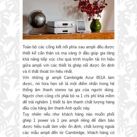
Toàn bộ các cổng kết nối phía sau ampli đều được
thiết kế cẩn thận và mạ vàng ở đầu giúp gia tăng
khả năng tiếp xúc cho quá trình truyền tải tín hiệu
giữa ampli với các thiết bị ghép nối được ổn định
và ít thất thoát tín hiệu nhất.
Với những gì ampli Cambrigde Azur 851A làm
được, nó hứa hẹn sẽ là một điểm nhấn trong hệ
thống âm thanh stereo tại gia của người dùng.
Người chơi cũng chỉ phải bỏ ra 1 chi phí khá mềm
để trải nghiệm 1 thiết bị âm thanh chất lượng hàng
đầu của hãng âm thanh Anh quốc này.
Tuy nhiên nếu như khách hàng nào muốn phối
ghép 1 power và 1 pre ampli riêng để đảm bảo
được hiệu suất làm việc ổn định, chất lượng ngoài
các mẫu ampli đến từ Cambridge, khách hàng có