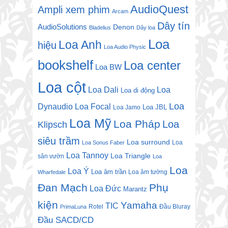
AudioQuest
Ampli xem phim
Arcam
Dây tín
AudioSolutions
Denon
Bladelius
Dây loa
Loa
Loa Anh
hiệu
Loa Audio Physic
bookshelf
Loa center
Loa BW
Loa cột
Loa Dali
Loa
Loa di động
Loa
Dynaudio
Loa Focal
Loa JBL
Loa Jamo
Loa Mỹ
Loa Pháp
Loa
Klipsch
siêu trầm
Loa surround
Loa
Loa Sonus Faber
Loa Tannoy
Loa Triangle
sân vườn
Loa
Loa
Loa Ý
Loa âm trần
Loa âm tường
Wharfedale
Đan Mạch
Phụ
Loa Đức
Marantz
kiện
Yamaha
TIC
Rotel
Đầu Bluray
PrimaLuna
Đầu SACD/CD