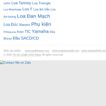
Loa Tannoy
Loa Triangle
vườn
Loa Ý
Loa âm trần
Loa
Loa Wharfedale
Loa Đan Mạch
âm tường
Phụ kiện
Loa Đức
Marantz
Yamaha
TIC
Rotel
Đầu
PrimaLuna
Đầu SACD/CD
Bluray
Web sản phẩm:
www.audiohanoi.com
www.audiohanoihifi.com
www.amthanhhifi.co
© 2026
Tin tức ampli chính hãng
. All rights reserved.