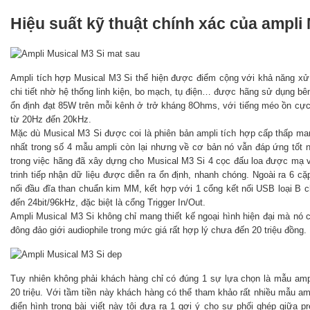
Hiệu suất kỹ thuật chính xác của ampli 
Ampli tích hợp Musical M3 Si thể hiện được điểm cộng với khả năng xử lý
chi tiết nhờ hệ thống linh kiện, bo mạch, tụ điện… được hãng sử dụng bê
ổn định đạt 85W trên mỗi kênh ở trở kháng 8Ohms, với tiếng méo ồn cực
từ 20Hz đến 20kHz.
Mặc dù Musical M3 Si được coi là phiên bản ampli tích hợp cấp thấp man
nhất trong số 4 mẫu ampli còn lại nhưng về cơ bản nó vẫn đáp ứng tốt 
trong việc hãng đã xây dựng cho Musical M3 Si 4 cọc đấu loa được mạ v
trinh tiếp nhận dữ liệu được diễn ra ổn định, nhanh chóng. Ngoài ra 6 c
nối đầu đĩa than chuẩn kim MM, kết hợp với 1 cổng kết nối USB loại B cho
đến 24bit/96kHz, đặc biệt là cổng Trigger In/Out.
Ampli Musical M3 Si không chỉ mang thiết kế ngoại hình hiện đại mà nó 
đông đảo giới audiophile trong mức giá rất hợp lý chưa đến 20 triệu đồng.
Tuy nhiên không phải khách hàng chỉ có đúng 1 sự lựa chọn là mẫu amp
20 triệu. Với tầm tiền này khách hàng có thể tham khảo rất nhiều mẫu a
điển hình trong bài viết này tôi đưa ra 1 gợi ý cho sự phối ghép giữa 