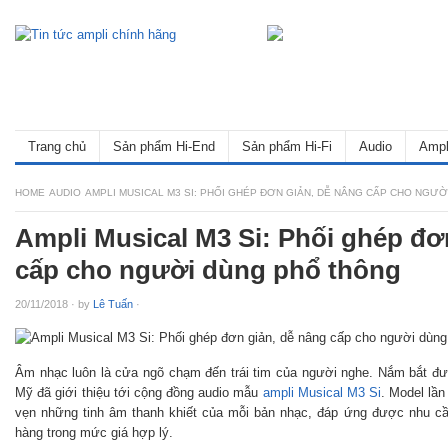
Trang chủ
Sản phẩm Hi-End
Sản phẩm Hi-Fi
Audio
Ampl
HOME
AUDIO
AMPLI MUSICAL M3 SI: PHỐI GHÉP ĐƠN GIẢN, DỄ NÂNG CẤP CHO NGƯ
Ampli Musical M3 Si: Phối ghép đơ
cấp cho người dùng phổ thông
20/11/2018
·
by
Lê Tuấn
·
Âm nhạc luôn là cửa ngõ chạm đến trái tim của người nghe. Nắm bắt đượ
Mỹ đã giới thiệu tới cộng đồng audio mẫu
ampli Musical M3 Si
. Model lần
vẹn những tinh âm thanh khiết của mỗi bản nhạc, đáp ứng được nhu c
hàng trong mức giá hợp lý.