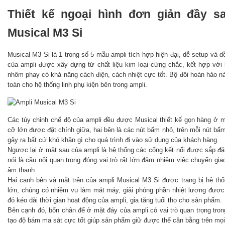
Thiết kế ngoại hình đơn giản đầy s
Musical M3 Si
Musical M3 Si là 1 trong số 5 mẫu ampli tích hợp hiện đại, dễ setup và
của ampli được xây dựng từ chất liệu kim loại cứng chắc, kết hợp với
nhôm phay có khả năng cách điện, cách nhiệt cực tốt. Bộ đôi hoàn hảo n
toàn cho hệ thống linh phụ kiện bên trong ampli.
Các tùy chỉnh chế độ của ampli đều được Musical thiết kế gọn hàng ở 
cỡ lớn được đặt chính giữa, hai bên là các nút bấm nhỏ, trên mỗi nút bấm
gây ra bất cứ khó khăn gì cho quá trình đi vào sử dụng của khách hàng.
Ngược lại ở mặt sau của ampli là hệ thống các cổng kết nối được sắp đặ
nói là cầu nối quan trọng đóng vai trò rất lớn đảm nhiệm việc chuyển giao 
âm thanh.
Hai cạnh bên và mặt trên của ampli Musical M3 Si được trang bị hệ thố
lớn, chúng có nhiệm vụ làm mát máy, giải phóng phần nhiệt lượng được s
đó kéo dài thời gian hoạt động của ampli, gia tăng tuổi thọ cho sản phẩm.
Bên cạnh đó, bốn chân đế ở mặt đáy của ampli có vai trò quan trọng tron
tạo độ bám ma sát cực tốt giúp sản phẩm giữ được thế cân bằng trên mọ