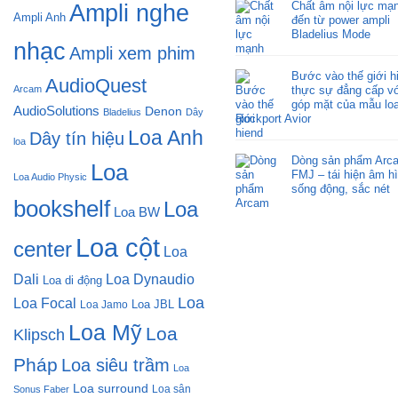
Chất âm nội lực mạ
Ampli nghe
Ampli Anh
đến từ power ampli
Bladelius Mode
nhạc
Ampli xem phim
Bước vào thế giới h
AudioQuest
Arcam
thực sự đẳng cấp v
góp mặt của mẫu lo
AudioSolutions
Denon
Bladelius
Dây
Rockport Avior
Loa Anh
Dây tín hiệu
loa
Dòng sản phẩm Arc
Loa
FMJ – tái hiện âm h
Loa Audio Physic
sống động, sắc nét
bookshelf
Loa
Loa BW
Loa cột
center
Loa
Dali
Loa Dynaudio
Loa di động
Loa
Loa Focal
Loa JBL
Loa Jamo
Loa Mỹ
Loa
Klipsch
Pháp
Loa siêu trầm
Loa
Loa surround
Loa sân
Sonus Faber