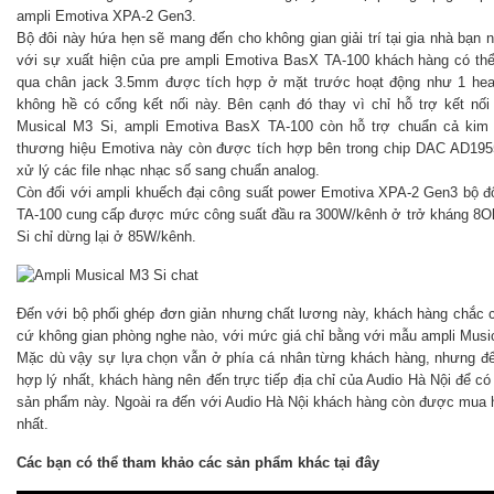
ampli Emotiva XPA-2 Gen3.
Bộ đôi này hứa hẹn sẽ mang đến cho không gian giải trí tại gia nhà bạn n
với sự xuất hiện của pre ampli Emotiva BasX TA-100 khách hàng có thể
qua chân jack 3.5mm được tích hợp ở mặt trước hoạt động như 1 head
không hề có cổng kết nối này. Bên cạnh đó thay vì chỉ hỗ trợ kết n
Musical M3 Si, ampli Emotiva BasX TA-100 còn hỗ trợ chuẩn cả kim
thương hiệu Emotiva này còn được tích hợp bên trong chip DAC AD195
xử lý các file nhạc nhạc số sang chuẩn analog.
Còn đối với ampli khuếch đại công suất power Emotiva XPA-2 Gen3 bộ đ
TA-100 cung cấp được mức công suất đầu ra 300W/kênh ở trở kháng 8O
Si chỉ dừng lại ở 85W/kênh.
Đến với bộ phối ghép đơn giản nhưng chất lương này, khách hàng chắc c
cứ không gian phòng nghe nào, với mức giá chỉ bằng với mẫu ampli Musi
Mặc dù vậy sự lựa chọn vẫn ở phía cá nhân từng khách hàng, nhưng để 
hợp lý nhất, khách hàng nên đến trực tiếp địa chỉ của Audio Hà Nội để có
sản phẩm này. Ngoài ra đến với Audio Hà Nội khách hàng còn được mua h
nhất.
Các bạn có thể tham khảo các sản phẩm khác tại đây