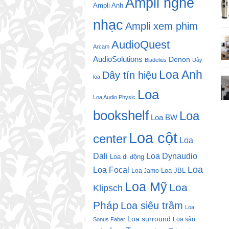
Ampli nghe
Ampli Anh
nhạc
Ampli xem phim
AudioQuest
Arcam
AudioSolutions
Denon
Bladelius
Dây
Loa Anh
Dây tín hiệu
loa
Loa
Loa Audio Physic
bookshelf
Loa
Loa BW
Loa cột
center
Loa
Dali
Loa Dynaudio
Loa di động
Loa
Loa Focal
Loa JBL
Loa Jamo
Loa Mỹ
Loa
Klipsch
Pháp
Loa siêu trầm
Loa
Loa surround
Loa sân
Sonus Faber