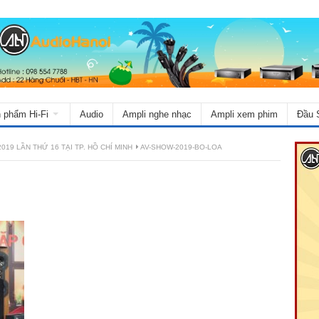
 phẩm Hi-Fi
Audio
Ampli nghe nhạc
Ampli xem phim
Đầu 
19 LẦN THỨ 16 TẠI TP. HỒ CHÍ MINH
AV-SHOW-2019-BO-LOA