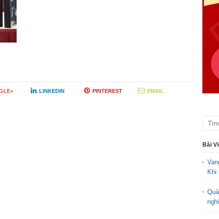
GLE+
LINKEDIN
PINTEREST
EMAIL
Bài V
Van
Khi 
Quả
ngh