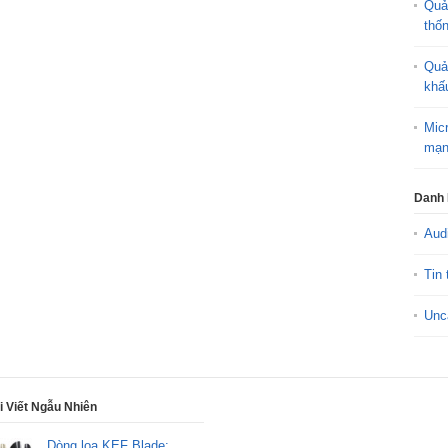
Quả
thố
Quả
khấ
Mic
mạn
Danh
Aud
Tin 
Unc
i Viết Ngẫu Nhiên
Dòng loa KEF Blade: