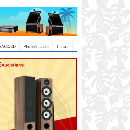
SACD/CD
Phụ kiện audio
Tin tức