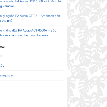
n lý nguồn PA Audio DCP 1008 – Ổn định hệ
ng karaoke
n lý nguồn PA Audio CT 02 – Âm thanh sân
u thu nhỏ
ro không dây PA Audio ACT-6000A – Sức
h sân khấu trong hệ thống karaoke
 Mục
io
tức
ategorized