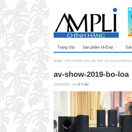
Trang chủ
Sản phẩm Hi-End
Sản
HOME
ẤN TƯỢNG VỚI LẦN TRỞ LẠI CỦA AV SHOW 20
av-show-2019-bo-loa
25/09/2019
·
by
Lê Tuấn
·