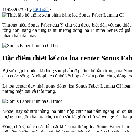
11/08/2023
·
by
Lê Tuấn
·
Thương hiệu Sonus Faber của Ý chủ yếu được biết đến với các thiết 
rộng hơn, hãng đã tung ra thị trường dòng loa Lumina Series có giá 
phẩm hấp dẫn này.
Đặc điểm thiết kế của loa center Sonus F
Bộ sưu tập Lumina là dòng sản phẩm ở phân khú tầm trung của Sonus
của cuộc sống. Audiophile có thể kết hợp các sản phẩm cùng dòng loa 
Là loa center duy nhất trong dòng, loa Sonus Faber Lumina CI hoàn 
nhưng hiện đại và thời trang.
Model này sở hữu thùng loa hình hộp chữ nhật nằm ngang, được làm
tượng bao gồm hai lựa chọn màu sắc là gỗ óc chó và wenge. Cả hai p
Đáng chú ý, tất cả các bề mặt khác của thùng loa Sonus Faber Lumi
một tấm ê căng màu đen có thể tháo rời, bảo vệ an toàn cho các củ loa