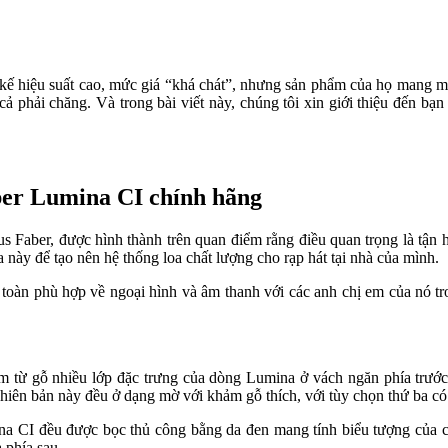
kế hiệu suất cao, mức giá “khá chát”, nhưng sản phẩm của họ mang một 
cả phải chăng. Và trong bài viết này, chúng tôi xin giới thiệu đến b
aber Lumina CI chính hãng
 Faber, được hình thành trên quan điểm rằng điều quan trọng là tận 
này để tạo nên hệ thống loa chất lượng cho rạp hát tại nhà của mình.
toàn phù hợp về ngoại hình và âm thanh với các anh chị em của nó tro
 từ gỗ nhiều lớp đặc trưng của dòng Lumina ở vách ngăn phía trước v
hiên bản này đều ở dạng mờ với khảm gỗ thích, với tùy chọn thứ ba có
na CI đều được bọc thủ công bằng da đen mang tính biểu tượng của chú
 phía sau.