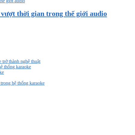
ượt thời gian trong thế giới audio
 trở thành nghệ thuật
ệ thống karaoke
ke
rong hệ thống karaoke