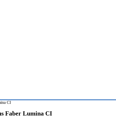
mina CI
nus Faber Lumina CI