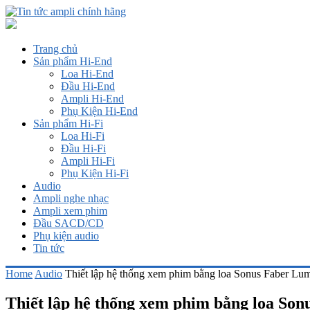
Trang chủ
Sản phẩm Hi-End
Loa Hi-End
Đầu Hi-End
Ampli Hi-End
Phụ Kiện Hi-End
Sản phẩm Hi-Fi
Loa Hi-Fi
Đầu Hi-Fi
Ampli Hi-Fi
Phụ Kiện Hi-Fi
Audio
Ampli nghe nhạc
Ampli xem phim
Đầu SACD/CD
Phụ kiện audio
Tin tức
Home
Audio
Thiết lập hệ thống xem phim bằng loa Sonus Faber Lu
Thiết lập hệ thống xem phim bằng loa So