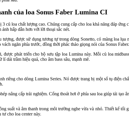
 thanh của loa Sonus Faber Lumina CI
bị 3 củ loa chất lượng cao. Chúng cung cấp cho loa khả năng đáp ứng c
 ảnh hấp dẫn hơn với lời thoại sắc nét.
 tượng, được sử dụng tương tự trong dòng Sonetto, có màng loa lụ
ho vách ngăn phía trước, đồng thời phác thảo giọng nói của Sonus Faber
 được phát triển cho bộ sưu tập loa Lumina này. Mỗi củ loa midbass
xử lí dải trầm hiệu quả, cho âm bass sâu, mạnh mẽ.
nh riêng cho dòng Lumina Series. Nó được trang bị một số tụ điện chấ
h.
ép nâng cấp trải nghiệm. Cổng thoát hơi ở phía sau loa giúp tái tạo âm 
ng suất và âm thanh trong môi trường nghe vừa và nhỏ. Thiết kế tối gi
 tư cho loa center này.