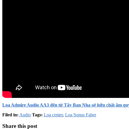
Loa Admire Audio AA3 đến từ Tây Ban Nha sở hữu chất âm quy
Filed in:
Audio
Tags:
Loa center
,
Loa Sonus Faber
Share this post