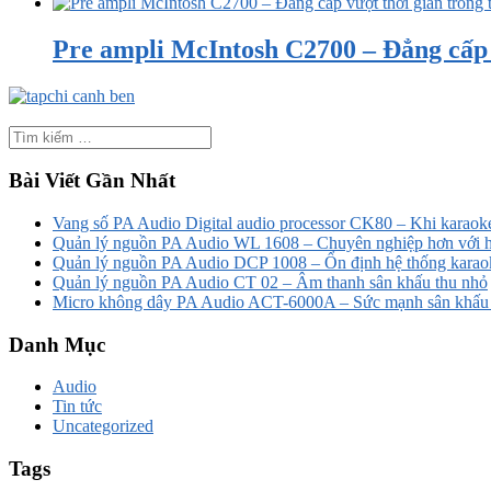
Pre ampli McIntosh C2700 – Đẳng cấp v
Bài Viết Gần Nhất
Vang số PA Audio Digital audio processor CK80 – Khi karaoke
Quản lý nguồn PA Audio WL 1608 – Chuyên nghiệp hơn với h
Quản lý nguồn PA Audio DCP 1008 – Ổn định hệ thống karao
Quản lý nguồn PA Audio CT 02 – Âm thanh sân khấu thu nhỏ
Micro không dây PA Audio ACT-6000A – Sức mạnh sân khấu t
Danh Mục
Audio
Tin tức
Uncategorized
Tags