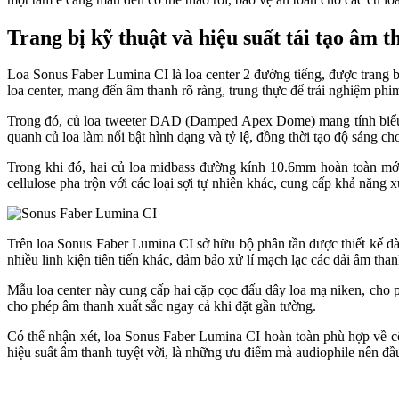
Trang bị kỹ thuật và hiệu suất tái tạo âm
Loa Sonus Faber Lumina CI là loa center 2 đường tiếng, được trang 
loa center, mang đến âm thanh rõ ràng, trung thực để trải nghiệm phim
Trong đó, củ loa tweeter DAD (Damped Apex Dome) mang tính biểu
quanh củ loa làm nổi bật hình dạng và tỷ lệ, đồng thời tạo độ sáng c
Trong khi đó, hai củ loa midbass đường kính 10.6mm hoàn toàn mới,
cellulose pha trộn với các loại sợi tự nhiên khác, cung cấp khả năng 
Trên loa Sonus Faber Lumina CI sở hữu bộ phân tần được thiết kế dà
nhiều linh kiện tiên tiến khác, đảm bảo xử lí mạch lạc các dải âm than
Mẫu loa center này cung cấp hai cặp cọc đấu dây loa mạ niken, cho ph
cho phép âm thanh xuất sắc ngay cả khi đặt gần tường.
Có thể nhận xét, loa Sonus Faber Lumina CI hoàn toàn phù hợp về cô
hiệu suất âm thanh tuyệt vời, là những ưu điểm mà audiophile nên đầu