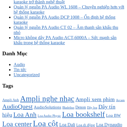
karaoke trở thành nghệ thuật
Quản lý nguồn PA Audio WL 1608 – Chuyên nghiệp hơn với
hệ thống karaoke
Quản lý nguồn PA Audio DCP 1008 – Ổn định hệ thống
karaoke
Quản lý nguồn PA Audio CT 02 – Âm thanh sân khấu thu
nhỏ
Micro không dây PA Audio ACT-6000A – Sức mạnh sân
khấu trong hệ thống karaoke
Danh Mục
Audio
Tin tức
Uncategorized
Tags
Ampli nghe nhạc
Ampli xem phim
Ampli Anh
Arcam
AudioQuest
Dây tín
AudioSolutions
Denon
Bladelius
Dây loa
Loa bookshelf
Loa Anh
hiệu
Loa BW
Loa Audio Physic
Loa cột
Loa center
Loa Dali
Loa Dynaudio
Loa di động