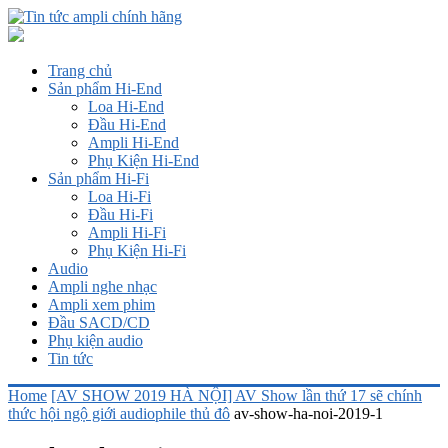
Trang chủ
Sản phẩm Hi-End
Loa Hi-End
Đầu Hi-End
Ampli Hi-End
Phụ Kiện Hi-End
Sản phẩm Hi-Fi
Loa Hi-Fi
Đầu Hi-Fi
Ampli Hi-Fi
Phụ Kiện Hi-Fi
Audio
Ampli nghe nhạc
Ampli xem phim
Đầu SACD/CD
Phụ kiện audio
Tin tức
Home
[AV SHOW 2019 HÀ NỘI] AV Show lần thứ 17 sẽ chính
thức hội ngộ giới audiophile thủ đô
av-show-ha-noi-2019-1