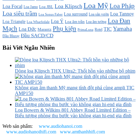
Loa Mỹ
Loa Pháp
Loa Klipsch
Loa Focal
Loa JBL
Loa Jamo
Loa siêu trầm
Loa Tannoy
Loa surround
Loa sân vườn
Loa Sonus Faber
Loa Đan
Loa Ý
Loa Triangle
Loa âm trần
Loa âm tường
Loa Wharfedale
Mạch
Phụ kiện
Yamaha
TIC
Loa Đức
Marantz
PrimaLuna
Rotel
Đầu SACD/CD
Đầu Bluray
Bài Viết Ngẫu Nhiên
Dòng loa Klipsch THX Ultra2: Thổi hồn vào những bộ phim
Không gian âm thanh Mỹ mang tính đột phá cùng ampli TIC
AMP150
Loa Bowers & Wilkins 801 Abbey Road Limited Edition –
Biểu tượng phòng thu bước vào không gian hi-end gia đình
Web sản phẩm:
www.audiohanoi.com
www.audiohanoihifi.com
www.amthanhhifi.com