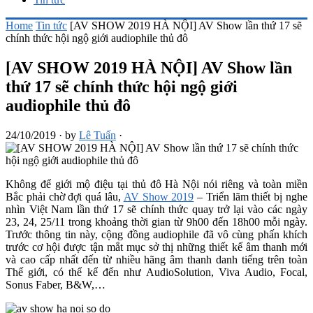
Home
Tin tức
[AV SHOW 2019 HÀ NỘI] AV Show lần thứ 17 sẽ
chính thức hội ngộ giới audiophile thủ đô
[AV SHOW 2019 HÀ NỘI] AV Show lần
thứ 17 sẽ chính thức hội ngộ giới
audiophile thủ đô
24/10/2019
·
by
Lê Tuấn
·
Không để giới mộ điệu tại thủ đô Hà Nội nói riêng và toàn miền
Bắc phải chờ đợi quá lâu,
AV Show 2019
– Triển lãm thiết bị nghe
nhìn Việt Nam lần thứ 17 sẽ chính thức quay trở lại vào các ngày
23, 24, 25/11 trong khoảng thời gian từ 9h00 đến 18h00 mỗi ngày.
Trước thông tin này, cộng đồng audiophile đã vô cùng phấn khích
trước cơ hội được tận mắt mục sở thị những thiết kế âm thanh mới
và cao cấp nhất đến từ nhiều hãng âm thanh danh tiếng trên toàn
Thế giới, có thể kể đến như AudioSolution, Viva Audio, Focal,
Sonus Faber, B&W,…