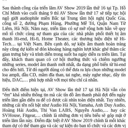
Sau thành công của triển lãm AV Show 2019 lần thứ 16 tại Tp. Hồ
Chí Minh vào cuối tháng 9 thì AV Show lần thứ 17 sẽ tiếp tục hội
ngộ giới audiophile miền Bắc tại Trung tâm hội nghị Quốc Gia,
cổng số 2, đường Phạm Hùng, Phường Mễ Trì, Quận Nam Từ
Liêm, Hà Nội. Năm nay, triển lãm có sự mở rộng hơn hẳn về quy
mô tổ chức cùng sự tham gia của các nhà phân phối thiết bị âm
thanh Hi-end, Hi-fi, Home Theater, các thương hiệu điện tử Hi-
Tech… tại Việt Nam. Bên cạnh đó, sự kiện âm thanh hoàn tráng
này cũng dự kiến sẽ đón khoảng hàng nghìn lượt khác ghé thăm các
gian trưng bày và trình diễn trong suốt ba ngày diễn ra triển lãm. Tại
đây, khách tham quan có cơ hội thưởng thức và chiêm ngưỡng
những series, model âm thanh mới nhất, đa dạng phổ biến từ hi-end
cho đến hifi. Từ đó người dùng có thể đưa ra lựa chọn những model
loa ampli, đầu CD, mâm đĩa than, tai nghe, máy nghe nhạc, dây tín
hiệu, DAC,… phù hợp nhất với mọi tiêu chí cá nhân.
Đến thời điểm hiện tại, AV Show lần thứ 17 tại Hà Nội vẫn còn
“ém” khá nhiều thông tin mà các tín đồ âm thanh phải đợi đến ngày
triển lãm gần diễn ra để có được cái nhìn toàn diện nhất. Tuy nhiên,
những cái tên nổi bật như Audio Hà Nội, Yamaha, Anh Duy Audio,
Hoàng Hải Audio, Thi Van LABS, Nguyễn Audio,… hay các
SVHouse, Fitgear,… chính là những đơn vị tiêu biểu sẽ góp mặt ở
triển lãm lần này. Điểm đặc biệt ở AV Show 2019 chính là mỗi khác
tham dự có thể tham gia và các sự kiện do ban tổ chức và các đơn vị