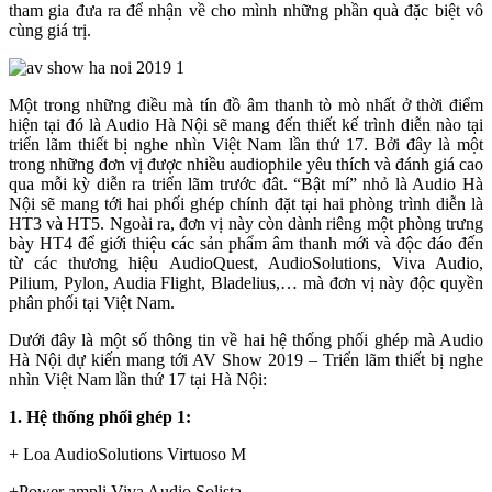
tham gia đưa ra để nhận về cho mình những phần quà đặc biệt vô
cùng giá trị.
Một trong những điều mà tín đồ âm thanh tò mò nhất ở thời điểm
hiện tại đó là Audio Hà Nội sẽ mang đến thiết kế trình diễn nào tại
triển lãm thiết bị nghe nhìn Việt Nam lần thứ 17. Bởi đây là một
trong những đơn vị được nhiều audiophile yêu thích và đánh giá cao
qua mỗi kỳ diễn ra triển lãm trước đât. “Bật mí” nhỏ là Audio Hà
Nội sẽ mang tới hai phối ghép chính đặt tại hai phòng trình diễn là
HT3 và HT5. Ngoài ra, đơn vị này còn dành riêng một phòng trưng
bày HT4 để giới thiệu các sản phẩm âm thanh mới và độc đáo đến
từ các thương hiệu AudioQuest, AudioSolutions, Viva Audio,
Pilium, Pylon, Audia Flight, Bladelius,… mà đơn vị này độc quyền
phân phối tại Việt Nam.
Dưới đây là một số thông tin về hai hệ thống phối ghép mà Audio
Hà Nội dự kiến mang tới AV Show 2019 – Triển lãm thiết bị nghe
nhìn Việt Nam lần thứ 17 tại Hà Nội:
1. Hệ thống phối ghép 1:
+ Loa AudioSolutions Virtuoso M
+Power ampli Viva Audio Solista