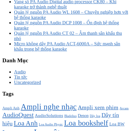
Vang số PA Audio Digital audio processor CK80 – Khi
karaoke trở thành nghệ thuật
Quản lý nguồn PA Audio WL 1608 – Chuyên nghiệp hơn với
hệ thống karaoke
Quản lý nguồn PA Audio DCP 1008 – Ổn định hệ thống
karaoke
Quản lý nguồn PA Audio CT 02 – Âm thanh sân khấu thu
nhỏ
Micro không dây PA Audio ACT-6000A – Sức mạnh sân
khấu trong hệ thống karaoke
Danh Mục
Audio
Tin tức
Uncategorized
Tags
Ampli nghe nhạc
Ampli xem phim
Ampli Anh
Arcam
AudioQuest
Dây tín
AudioSolutions
Denon
Bladelius
Dây loa
Loa bookshelf
Loa Anh
hiệu
Loa BW
Loa Audio Physic