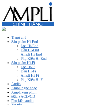
Trang chủ
Sản phẩm Hi-End
Loa Hi-End
Đầu Hi-End
Ampli Hi-End
Phụ Kiện Hi-End
Sản phẩm Hi-Fi
Loa Hi-Fi
Đầu Hi-Fi
Ampli Hi-Fi
Phụ Kiện Hi-Fi
Audio
Ampli nghe nhạc
Ampli xem phim
Đầu SACD/CD
Phụ kiện audio
Tin tức