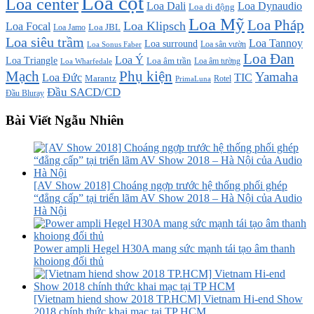
Loa cột
Loa center
Loa Dali
Loa Dynaudio
Loa di động
Loa Mỹ
Loa Pháp
Loa Klipsch
Loa Focal
Loa JBL
Loa Jamo
Loa siêu trầm
Loa Tannoy
Loa surround
Loa sân vườn
Loa Sonus Faber
Loa Đan
Loa Ý
Loa Triangle
Loa âm trần
Loa âm tường
Loa Wharfedale
Mạch
Phụ kiện
Yamaha
TIC
Loa Đức
Marantz
PrimaLuna
Rotel
Đầu SACD/CD
Đầu Bluray
Bài Viết Ngẫu Nhiên
[AV Show 2018] Choáng ngợp trước hệ thống phối ghép
“đẳng cấp” tại triển lãm AV Show 2018 – Hà Nội của Audio
Hà Nội
Power ampli Hegel H30A mang sức mạnh tái tạo âm thanh
khoiong đối thủ
[Vietnam hiend show 2018 TP.HCM] Vietnam Hi-end Show
2018 chính thức khai mạc tại TP HCM