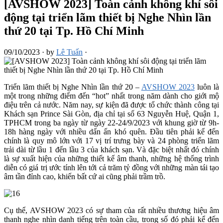
[AVSHOW 2023] Toàn cảnh không khí sôi
động tại triển lãm thiết bị Nghe Nhìn lần
thứ 20 tại Tp. Hồ Chí Minh
09/10/2023
·
by
Lê Tuấn
·
Triển lãm thiết bị Nghe Nhìn lần thứ 20 –
AVSHOW 2023
luôn là
một trong những điểm đến “hot” nhất trong năm dành cho giới mộ
điệu trên cả nước. Năm nay, sự kiện đã được tổ chức thành công tại
Khách sạn Prince Sài Gòn, địa chỉ tại số 63 Nguyễn Huệ, Quận 1,
TPHCM trong ba ngày từ ngày 22-24/9/2023 với khung giờ từ 9h-
18h hàng ngày với nhiều dấn ấn khó quên. Đầu tiên phải kể đến
chính là quy mô lớn với 17 vị trí trưng bày và 24 phòng triển lãm
trải dài từ lầu 1 đến lầu 3 của khách sạn. Và đặc biệt nhất đó chính
là sự xuất hiện của những thiết kế âm thanh, những hệ thống trình
diễn có giá trị ước tính lên tới cả trăm tỷ đồng với những màn tái tạo
âm tần đỉnh cao, khiến bất cứ ai cũng phải trầm trồ.
Cụ thể, AVSHOW 2023 có sự tham của rất nhiều thương hiệu âm
thanh nghe nhìn danh tiếng trên toàn cầu, trong số đó phải kể đến