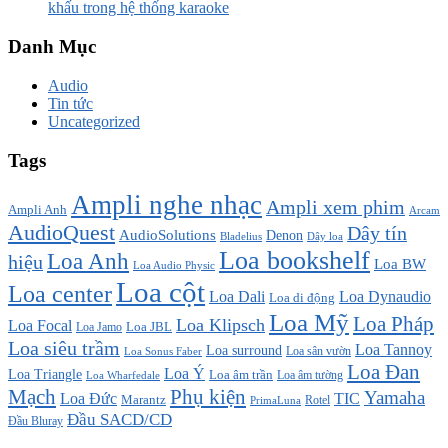
khấu trong hệ thống karaoke
Danh Mục
Audio
Tin tức
Uncategorized
Tags
Ampli nghe nhạc
Ampli xem phim
Ampli Anh
Arcam
AudioQuest
Dây tín
AudioSolutions
Denon
Bladelius
Dây loa
Loa bookshelf
Loa Anh
hiệu
Loa BW
Loa Audio Physic
Loa cột
Loa center
Loa Dali
Loa Dynaudio
Loa di động
Loa Mỹ
Loa Pháp
Loa Klipsch
Loa Focal
Loa JBL
Loa Jamo
Loa siêu trầm
Loa Tannoy
Loa surround
Loa sân vườn
Loa Sonus Faber
Loa Đan
Loa Ý
Loa Triangle
Loa âm trần
Loa âm tường
Loa Wharfedale
Mạch
Phụ kiện
Yamaha
TIC
Loa Đức
Marantz
PrimaLuna
Rotel
Đầu SACD/CD
Đầu Bluray