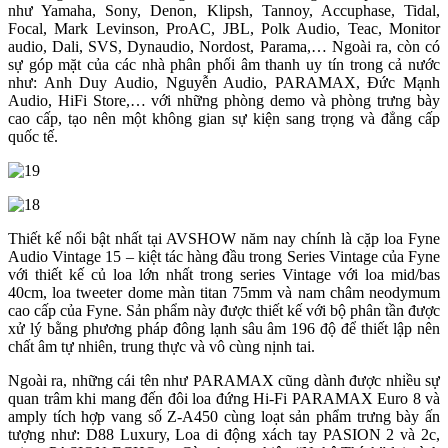
như Yamaha, Sony, Denon, Klipsh, Tannoy, Accuphase, Tidal,
Focal, Mark Levinson, ProAC, JBL, Polk Audio, Teac, Monitor
audio, Dali, SVS, Dynaudio, Nordost, Parama,… Ngoài ra, còn có
sự góp mặt của các nhà phân phối âm thanh uy tín trong cả nước
như: Anh Duy Audio, Nguyễn Audio, PARAMAX, Đức Mạnh
Audio, HiFi Store,… với những phòng demo và phòng trưng bày
cao cấp, tạo nên một không gian sự kiện sang trọng và đẳng cấp
quốc tế.
Thiết kế nổi bật nhất tại AVSHOW năm nay chính là cặp loa Fyne
Audio Vintage 15 – kiệt tác hàng đầu trong Series Vintage của Fyne
với thiết kế củ loa lớn nhất trong series Vintage với loa mid/bas
40cm, loa tweeter dome màn titan 75mm và nam châm neodymum
cao cấp của Fyne. Sản phẩm này được thiết kế với bộ phân tần được
xử lý bằng phương pháp đông lạnh sâu âm 196 độ để thiết lập nên
chất âm tự nhiên, trung thực và vô cùng nịnh tai.
Ngoài ra, những cái tên như PARAMAX cũng dành được nhiều sự
quan trâm khi mang đến đôi loa đứng Hi-Fi PARAMAX Euro 8 và
amply tích hợp vang số Z-A450 cùng loạt sản phẩm trưng bày ấn
tượng như: D88 Luxury, Loa di động xách tay PASION 2 và 2c,