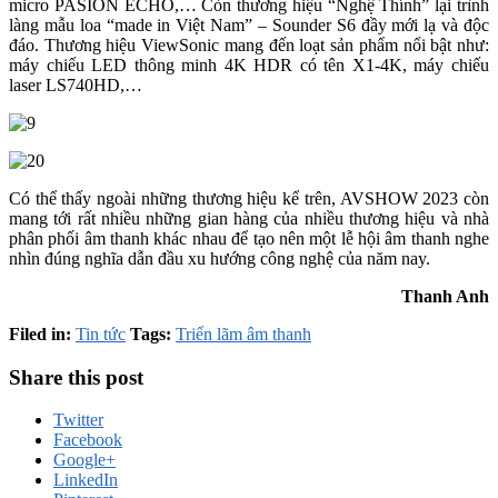
micro PASION ECHO,… Còn thương hiệu “Nghệ Thính” lại trình
làng mẫu loa “made in Việt Nam” – Sounder S6 đầy mới lạ và độc
đáo. Thương hiệu ViewSonic mang đến loạt sản phẩm nổi bật như:
máy chiếu LED thông minh 4K HDR có tên X1-4K, máy chiếu
laser LS740HD,…
Có thể thấy ngoài những thương hiệu kể trên, AVSHOW 2023 còn
mang tới rất nhiều những gian hàng của nhiều thương hiệu và nhà
phân phối âm thanh khác nhau để tạo nên một lễ hội âm thanh nghe
nhìn đúng nghĩa dẫn đầu xu hướng công nghệ của năm nay.
Thanh Anh
Filed in:
Tin tức
Tags:
Triển lãm âm thanh
Share this post
Twitter
Facebook
Google+
LinkedIn