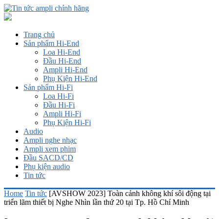
Trang chủ
Sản phẩm Hi-End
Loa Hi-End
Đầu Hi-End
Ampli Hi-End
Phụ Kiện Hi-End
Sản phẩm Hi-Fi
Loa Hi-Fi
Đầu Hi-Fi
Ampli Hi-Fi
Phụ Kiện Hi-Fi
Audio
Ampli nghe nhạc
Ampli xem phim
Đầu SACD/CD
Phụ kiện audio
Tin tức
Home
Tin tức
[AVSHOW 2023] Toàn cảnh không khí sôi động tại
triển lãm thiết bị Nghe Nhìn lần thứ 20 tại Tp. Hồ Chí Minh