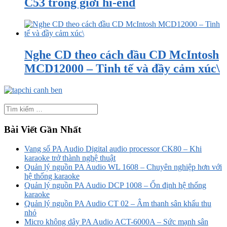
C53 trong giới hi-end
Nghe CD theo cách đầu CD McIntosh
MCD12000 – Tinh tế và đầy cảm xúc\
Bài Viết Gần Nhất
Vang số PA Audio Digital audio processor CK80 – Khi
karaoke trở thành nghệ thuật
Quản lý nguồn PA Audio WL 1608 – Chuyên nghiệp hơn với
hệ thống karaoke
Quản lý nguồn PA Audio DCP 1008 – Ổn định hệ thống
karaoke
Quản lý nguồn PA Audio CT 02 – Âm thanh sân khấu thu
nhỏ
Micro không dây PA Audio ACT-6000A – Sức mạnh sân