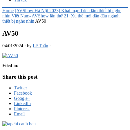
Home
[AVShow Hà Nội 2023] Khai mạc Triển lãm thiết bị nghe
nhìn Việt Nam- AVShow lần thứ 21: Xu thế mới dẫn đầu ngành
thiết bị nghe nhìn
AV50
AV50
04/01/2024
·
by
Lê Tuấn
·
Filed in:
Share this post
Twitter
Facebook
Google+
LinkedIn
Pinterest
Email