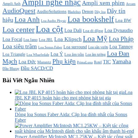
Ampli nghe nhạc
Ampli xem phim
Ampli Anh
Arcam
AudioQuest
Dây tín
AudioSolutions
Denon
Bladelius
Dây loa
Loa bookshelf
Loa Anh
hiệu
Loa BW
Loa Audio Physic
Loa cột
Loa center
Loa Dali
Loa Dynaudio
Loa di động
Loa Mỹ
Loa Pháp
Loa Klipsch
Loa Focal
Loa JBL
Loa Jamo
Loa siêu trầm
Loa Tannoy
Loa surround
Loa sân vườn
Loa Sonus Faber
Loa Đan
Loa Ý
Loa Triangle
Loa âm trần
Loa âm tường
Loa Wharfedale
Mạch
Phụ kiện
Yamaha
TIC
Loa Đức
Marantz
PrimaLuna
Rotel
Đầu SACD/CD
Đầu Bluray
Bài Viết Ngẫu Nhiên
Loa
JBL KP 4015 hoàn hảo cho mọi phòng hát tại gia
Dòng loa Sonus Faber Aida: Cặp loa đỉnh nhất của Sonus
Faber
Power Amplifier McIntosh MC1.25KW – Kiệt tác công suất