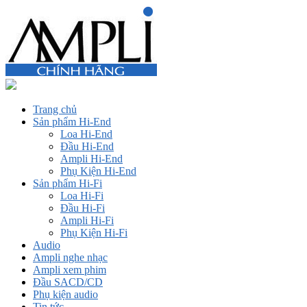
Trang chủ
Sản phẩm Hi-End
Loa Hi-End
Đầu Hi-End
Ampli Hi-End
Phụ Kiện Hi-End
Sản phẩm Hi-Fi
Loa Hi-Fi
Đầu Hi-Fi
Ampli Hi-Fi
Phụ Kiện Hi-Fi
Audio
Ampli nghe nhạc
Ampli xem phim
Đầu SACD/CD
Phụ kiện audio
Tin tức