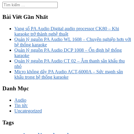
Bài Viết Gần Nhất
Vang số PA Audio Digital audio processor CK80 – Khi
karaoke trở thành nghệ thuật
Quản lý nguồn PA Audio WL 1608 – Chuyên nghiệp hơn với
hệ thống karaoke
Quản lý nguồn PA Audio DCP 1008 – Ổn định hệ thống
karaoke
Quản lý nguồn PA Audio CT 02 – Âm thanh sân khấu thu
nhỏ
Micro không dây PA Audio ACT-6000A – Sức mạnh sân
khấu trong hệ thống karaoke
Danh Mục
Audio
Tin tức
Uncategorized
Tags