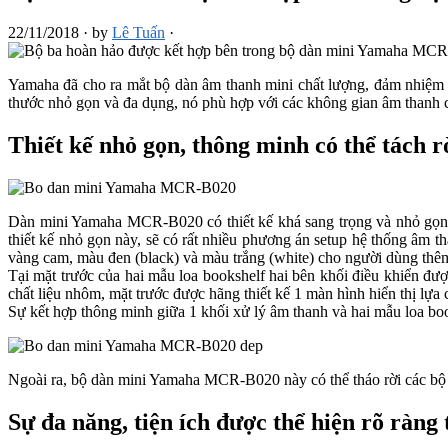
22/11/2018
·
by
Lê Tuấn
·
Yamaha đã cho ra mắt bộ dàn âm thanh mini chất lượng, đảm nhiệm 
thước nhỏ gọn và đa dụng, nó phù hợp với các không gian âm thanh c
Thiết kế nhỏ gọn, thông minh có thể tách
Dàn mini Yamaha MCR-B020 có thiết kế khá sang trọng và nhỏ gọn v
thiết kế nhỏ gọn này, sẽ có rất nhiều phương án setup hệ thống âm
vàng cam, màu đen (black) và màu trắng (white) cho người dùng thêm 
Tại mặt trước của hai mẫu loa bookshelf hai bên khối điều khiển đ
chất liệu nhôm, mặt trước được hãng thiết kế 1 màn hình hiển thị lự
Sự kết hợp thông minh giữa 1 khối xử lý âm thanh và hai mẫu loa book
Ngoài ra, bộ dàn mini Yamaha MCR-B020 này có thể tháo rời các bộ 
Sự đa năng, tiện ích được thể hiện rõ rà