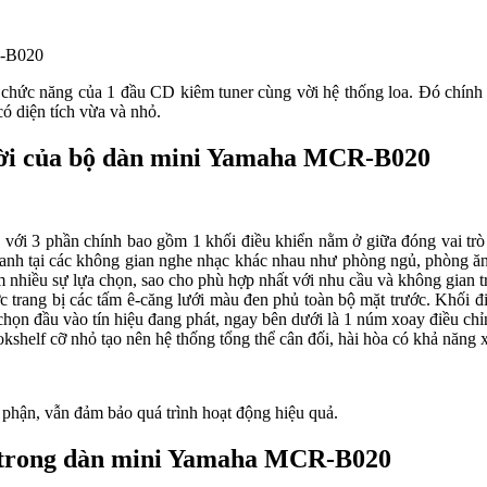
chức năng của 1 đầu CD kiêm tuner cùng vời hệ thống loa. Đó chính
ó diện tích vừa và nhỏ.
 rời của bộ dàn mini Yamaha MCR-B020
ới 3 phần chính bao gồm 1 khối điều khiển nằm ở giữa đóng vai trò n
 thanh tại các không gian nghe nhạc khác nhau như phòng ngủ, phòng
nhiều sự lựa chọn, sao cho phù hợp nhất với nhu cầu và không gian tra
ược trang bị các tấm ê-căng lưới màu đen phủ toàn bộ mặt trước. Kh
a chọn đầu vào tín hiệu đang phát, ngay bên dưới là 1 núm xoay điều c
shelf cỡ nhỏ tạo nên hệ thống tổng thể cân đối, hài hòa có khả năng xử
phận, vẫn đảm bảo quá trình hoạt động hiệu quả.
ng trong dàn mini Yamaha MCR-B020