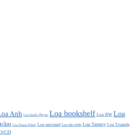
Loa bookshelf
Loa Anh
Loa
Loa BW
Loa Audio Physic
 trầm
Loa Tannoy
Loa surround
Loa Triangle
Loa sân vườn
Loa Sonus Faber
D/CD