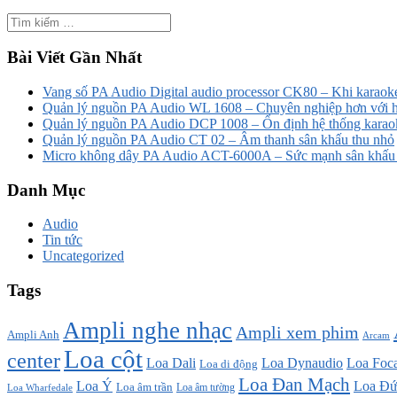
Bài Viết Gần Nhất
Vang số PA Audio Digital audio processor CK80 – Khi karaoke
Quản lý nguồn PA Audio WL 1608 – Chuyên nghiệp hơn với h
Quản lý nguồn PA Audio DCP 1008 – Ổn định hệ thống karao
Quản lý nguồn PA Audio CT 02 – Âm thanh sân khấu thu nhỏ
Micro không dây PA Audio ACT-6000A – Sức mạnh sân khấu t
Danh Mục
Audio
Tin tức
Uncategorized
Tags
Ampli nghe nhạc
Ampli xem phim
Ampli Anh
Arcam
Loa cột
center
Loa Dali
Loa Dynaudio
Loa Foca
Loa di động
Loa Đan Mạch
Loa Ý
Loa Đứ
Loa âm trần
Loa âm tường
Loa Wharfedale