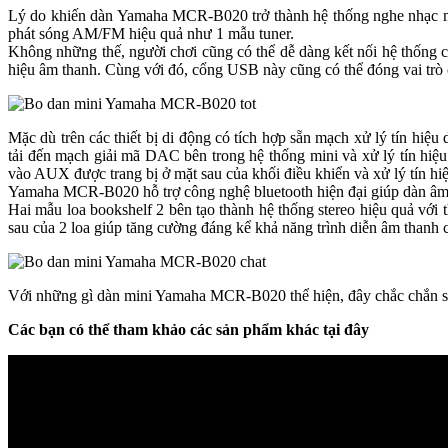
Lý do khiến dàn Yamaha MCR-B020 trở thành hệ thống nghe nhạc min
phát sóng AM/FM hiệu quả như 1 mẫu tuner.
Không những thế, người chơi cũng có thể dễ dàng kết nối hệ thống c
hiệu âm thanh. Cùng với đó, cổng USB này cũng có thể đóng vai trò cu
Mặc dù trên các thiết bị di động có tích hợp sẵn mạch xử lý tín hi
tải đến mạch giải mã DAC bên trong hệ thống mini và xử lý tín hiệu.
vào AUX được trang bị ở mặt sau của khối điều khiển và xử lý tín hi
Yamaha MCR-B020 hỗ trợ công nghệ bluetooth hiện đại giúp dàn âm th
Hai mẫu loa bookshelf 2 bên tạo thành hệ thống stereo hiệu quả với 
sau của 2 loa giúp tăng cường đáng kể khả năng trình diễn âm thanh c
Với những gì dàn mini Yamaha MCR-B020 thể hiện, đây chắc chắn sẽ l
Các bạn có thể tham khảo các sản phẩm khác tại đây