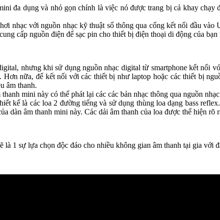
i đa dụng và nhỏ gọn chính là việc nó được trang bị cả khay chạy đ
hơi nhạc với nguồn nhạc kỹ thuật số thông qua cổng kết nối đầu vào US
ng cấp nguồn điện để sạc pin cho thiết bị điện thoại di động của bạn t
ệu digital, nhưng khi sử dụng nguồn nhạc digital từ smartphone kết nố
 Hơn nữa, để kết nối với các thiết bị như laptop hoặc các thiết bị ngu
ệu âm thanh.
anh mini này có thể phát lại các các bản nhạc thông qua nguồn nhạc d
thiết kế là các loa 2 đường tiếng và sử dụng thùng loa dạng bass refl
ủa dàn âm thanh mini này. Các dải âm thanh của loa được thể hiện rõ r
à 1 sự lựa chọn độc đáo cho nhiều không gian âm thanh tại gia với đ