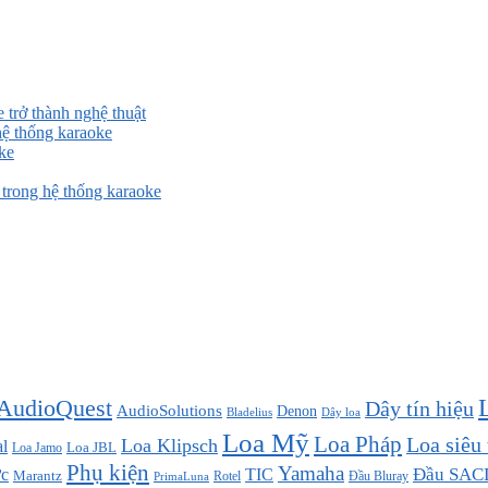
 trở thành nghệ thuật
ệ thống karaoke
ke
rong hệ thống karaoke
AudioQuest
Dây tín hiệu
AudioSolutions
Denon
Bladelius
Dây loa
Loa Mỹ
Loa Pháp
Loa siêu
Loa Klipsch
l
Loa JBL
Loa Jamo
Phụ kiện
Yamaha
TIC
Đầu SAC
c
Marantz
Đầu Bluray
PrimaLuna
Rotel