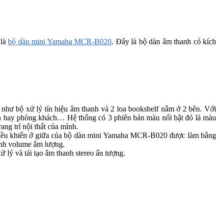
 là
bộ dàn mini Yamaha MCR-B020
. Đây là bộ dàn âm thanh có kích
hư bộ xử lý tín hiệu âm thanh và 2 loa bookshelf nằm ở 2 bên. Với
 ăn hay phòng khách… Hệ thống có 3 phiên bản màu nổi bật đó là màu
ng trí nội thất của mình.
ối điều khiển ở giữa của bộ dàn mini Yamaha MCR-B020 được làm bằng
hỉnh volume âm lượng.
 lý và tái tạo âm thanh stereo ấn tượng.