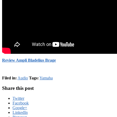
Review Ampli Bladelius Brage
Filed in:
Audio
Tags:
Yamaha
Share this post
Twitter
Facebook
Google+
LinkedIn