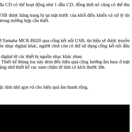
ĩa CD có thể hoạt động như 1 đầu CD, đồng thời nó cũng có thể thu
B được hãng trang bị tại mặt trước của khối điều khiển và xử lý tín
rong trường hợp cần thiết.
i với Yamaha MCR-B020 qua cổng kết nối USB, tín hiệu sẽ được truyền
ồn nhạc digital khác, người chơi còn có thể sử dụng cổng kết nối đầu
igital từ các thiết bị nguồn nhạc khác nhau
ex. Thiết kế thùng loa này đem đến hiệu quả cộng hưởng âm bass ở mặt
àng nhờ thiết kế cục nam châm từ tính có kích thước lớn.
ặc tính nhỏ gọn và cho hiệu quả âm thanh rộng.