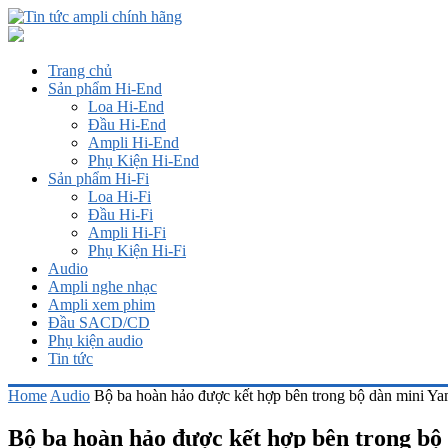
Trang chủ
Sản phẩm Hi-End
Loa Hi-End
Đầu Hi-End
Ampli Hi-End
Phụ Kiện Hi-End
Sản phẩm Hi-Fi
Loa Hi-Fi
Đầu Hi-Fi
Ampli Hi-Fi
Phụ Kiện Hi-Fi
Audio
Ampli nghe nhạc
Ampli xem phim
Đầu SACD/CD
Phụ kiện audio
Tin tức
Home
Audio
Bộ ba hoàn hảo được kết hợp bên trong bộ dàn mini
Bộ ba hoàn hảo được kết hợp bên trong 