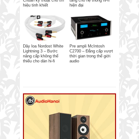
Chuẩn kỹ thuật cho tín
tảng cho hệ thống hi-fi
hiệu tinh khiết
hiện đại
Dây loa Nordost White
Pre ampli McIntosh
Lightning 3 – Bước
C2700 – Đẳng cấp vượt
nâng cấp không thể
thời gian trong thế giới
thiếu cho dàn hi-fi
audio