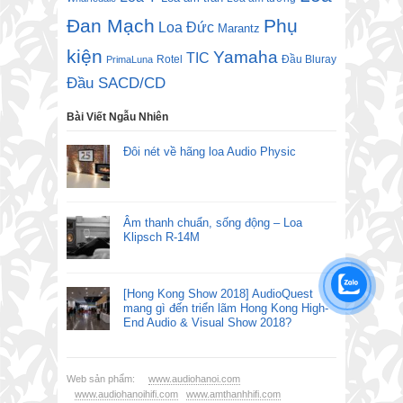
Đan Mạch
Phụ
Loa Đức
Marantz
kiện
Yamaha
TIC
Rotel
Đầu Bluray
PrimaLuna
Đầu SACD/CD
Bài Viết Ngẫu Nhiên
Đôi nét về hãng loa Audio Physic
Âm thanh chuẩn, sống động – Loa
Klipsch R-14M
[Hong Kong Show 2018] AudioQuest
mang gì đến triển lãm Hong Kong High-
End Audio & Visual Show 2018?
Web sản phẩm:
www.audiohanoi.com
www.audiohanoihifi.com
www.amthanhhifi.com