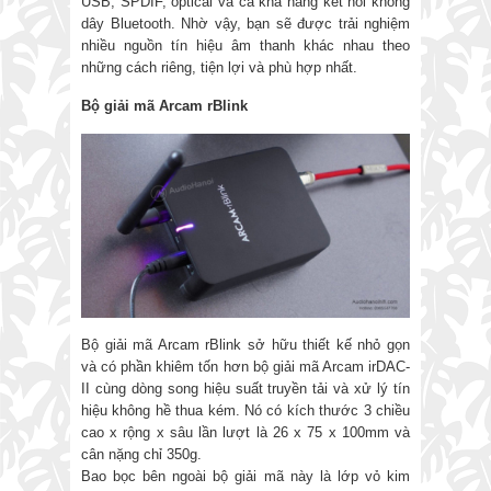
USB, SPDIF, optical và cả khả năng kết nối không
dây Bluetooth. Nhờ vậy, bạn sẽ được trải nghiệm
nhiều nguồn tín hiệu âm thanh khác nhau theo
những cách riêng, tiện lợi và phù hợp nhất.
Bộ giải mã Arcam rBlink
Bộ giải mã Arcam rBlink sở hữu thiết kế nhỏ gọn
và có phần khiêm tốn hơn bộ giải mã Arcam irDAC-
II cùng dòng song hiệu suất truyền tải và xử lý tín
hiệu không hề thua kém. Nó có kích thước 3 chiều
cao x rộng x sâu lần lượt là 26 x 75 x 100mm và
cân nặng chỉ 350g.
Bao bọc bên ngoài bộ giải mã này là lớp vỏ kim