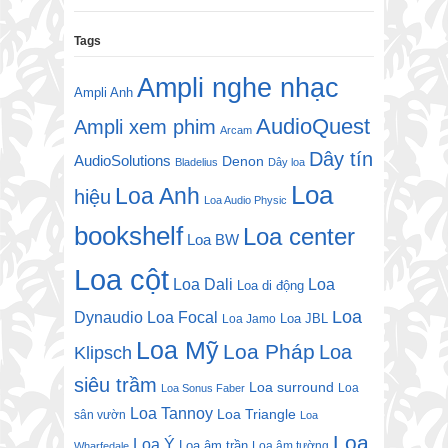
Tags
Ampli nghe nhạc
Ampli Anh
AudioQuest
Ampli xem phim
Arcam
Dây tín
AudioSolutions
Denon
Bladelius
Dây loa
Loa
Loa Anh
hiệu
Loa Audio Physic
bookshelf
Loa center
Loa BW
Loa cột
Loa Dali
Loa
Loa di động
Loa
Dynaudio
Loa Focal
Loa JBL
Loa Jamo
Loa Mỹ
Loa Pháp
Loa
Klipsch
siêu trầm
Loa surround
Loa
Loa Sonus Faber
Loa Tannoy
Loa Triangle
sân vườn
Loa
Loa
Loa Ý
Loa âm trần
Loa âm tường
Wharfedale