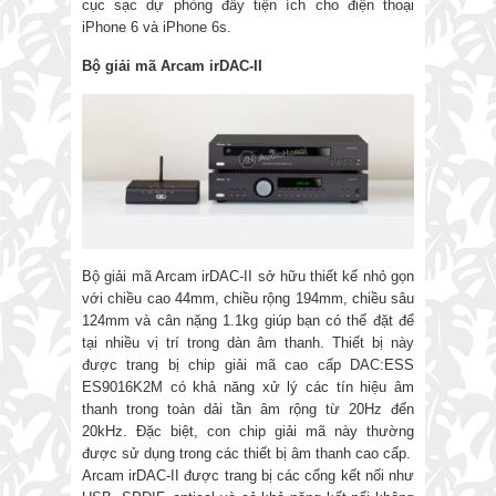
cục sạc dự phòng đầy tiện ích cho điện thoại
iPhone 6 và iPhone 6s.
Bộ giải mã Arcam irDAC-II
Bộ giải mã Arcam irDAC-II sở hữu thiết kế nhỏ gọn
với chiều cao 44mm, chiều rộng 194mm, chiều sâu
124mm và cân nặng 1.1kg giúp bạn có thể đặt để
tại nhiều vị trí trong dàn âm thanh. Thiết bị này
được trang bị chip giải mã cao cấp DAC:ESS
ES9016K2M có khả năng xử lý các tín hiệu âm
thanh trong toàn dải tần âm rộng từ 20Hz đến
20kHz. Đặc biệt, con chip giải mã này thường
được sử dụng trong các thiết bị âm thanh cao cấp.
Arcam irDAC-II được trang bị các cổng kết nối như