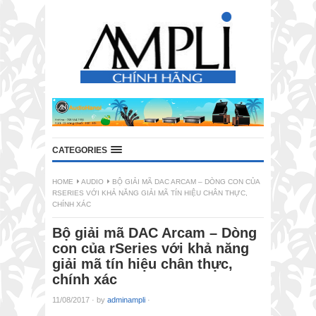
CATEGORIES
HOME
AUDIO
BỘ GIẢI MÃ DAC ARCAM – DÒNG CON CỦA
RSERIES VỚI KHẢ NĂNG GIẢI MÃ TÍN HIỆU CHÂN THỰC,
CHÍNH XÁC
Bộ giải mã DAC Arcam – Dòng
con của rSeries với khả năng
giải mã tín hiệu chân thực,
chính xác
11/08/2017
·
by
adminampli
·