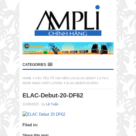
CATEGORIES
HOME
CÁC YẾU TỐ TẠO NÊN LOA ELAC DEBUT 2.0 F6.2
NGHE NHẠC CHẤT LƯỢNG
ELAC-DEBUT-20-DF62
ELAC-Debut-20-DF62
11/08/2023
·
by
Lê Tuấn
·
Filed in:
Share this post