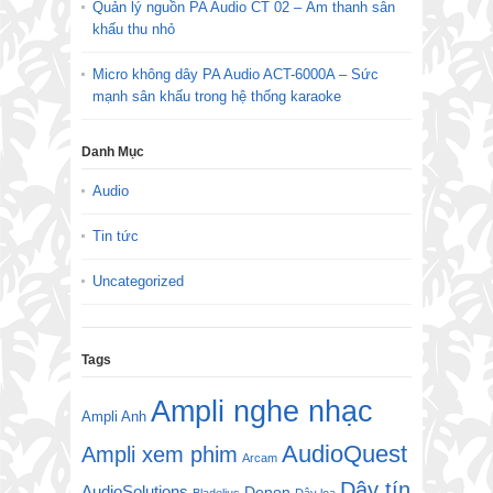
Quản lý nguồn PA Audio CT 02 – Âm thanh sân
khấu thu nhỏ
Micro không dây PA Audio ACT-6000A – Sức
mạnh sân khấu trong hệ thống karaoke
Danh Mục
Audio
Tin tức
Uncategorized
Tags
Ampli nghe nhạc
Ampli Anh
AudioQuest
Ampli xem phim
Arcam
Dây tín
AudioSolutions
Denon
Bladelius
Dây loa