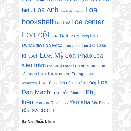
Loa
Loa Anh
hiệu
Loa Audio Physic
bookshelf
Loa center
Loa BW
Loa cột
Loa Dali
Loa
Loa di động
Loa
Dynaudio
Loa Focal
Loa JBL
Loa Jamo
Loa Mỹ
Loa Pháp
Loa
Klipsch
siêu trầm
Loa surround
Loa
Loa Sonus Faber
Loa Tannoy
Loa Triangle
sân vườn
Loa
Loa
Loa Ý
Loa âm trần
Loa âm tường
Wharfedale
Đan Mạch
Phụ
Loa Đức
Marantz
kiện
Yamaha
TIC
Rotel
Đầu Bluray
PrimaLuna
Đầu SACD/CD
Bài Viết Ngẫu Nhiên