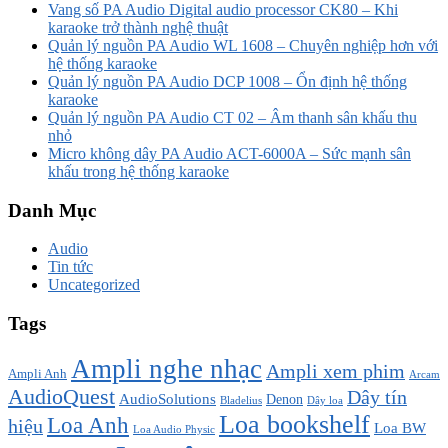
Vang số PA Audio Digital audio processor CK80 – Khi
karaoke trở thành nghệ thuật
Quản lý nguồn PA Audio WL 1608 – Chuyên nghiệp hơn với
hệ thống karaoke
Quản lý nguồn PA Audio DCP 1008 – Ổn định hệ thống
karaoke
Quản lý nguồn PA Audio CT 02 – Âm thanh sân khấu thu
nhỏ
Micro không dây PA Audio ACT-6000A – Sức mạnh sân
khấu trong hệ thống karaoke
Danh Mục
Audio
Tin tức
Uncategorized
Tags
Ampli nghe nhạc
Ampli xem phim
Ampli Anh
Arcam
AudioQuest
Dây tín
AudioSolutions
Denon
Bladelius
Dây loa
Loa bookshelf
Loa Anh
hiệu
Loa BW
Loa Audio Physic