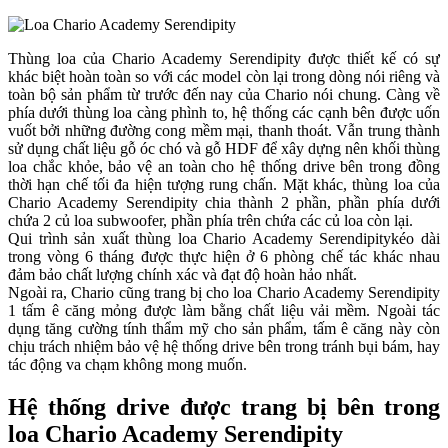
Thùng loa của Chario Academy Serendipity được thiết kế có sự
khác biệt hoàn toàn so với các model còn lại trong dòng nói riêng và
toàn bộ sản phẩm từ trước đến nay của Chario nói chung. Càng về
phía dưới thùng loa càng phình to, hệ thống các cạnh bên được uốn
vuốt bởi những đường cong mềm mại, thanh thoát. Vẫn trung thành
sử dụng chất liệu gỗ óc chó và gỗ HDF để xây dựng nên khối thùng
loa chắc khỏe, bảo vệ an toàn cho hệ thống drive bên trong đồng
thời hạn chế tối đa hiện tượng rung chấn. Mặt khác, thùng loa của
Chario Academy Serendipity chia thành 2 phần, phần phía dưới
chứa 2 củ loa subwoofer, phần phía trên chứa các củ loa còn lại.
Qui trình sản xuất thùng loa Chario Academy Serendipitykéo dài
trong vòng 6 tháng được thực hiện ở 6 phòng chế tác khác nhau
đảm bảo chất lượng chính xác và đạt độ hoàn hảo nhất.
Ngoài ra, Chario cũng trang bị cho loa Chario Academy Serendipity
1 tấm ê căng mỏng được làm bằng chất liệu vải mềm. Ngoài tác
dụng tăng cường tính thẩm mỹ cho sản phẩm, tấm ê căng này còn
chịu trách nhiệm bảo vệ hệ thống drive bên trong tránh bụi bám, hay
tác động va chạm không mong muốn.
Hệ thống drive được trang bị bên trong
loa Chario Academy Serendipity