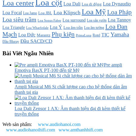
Loa cột
Loa center
Loa Dali
Loa Dynaudio
Loa di động
Loa Mỹ
Loa Pháp
Loa Klipsch
Loa Focal
Loa JBL
Loa Jamo
Loa siêu trầm
Loa Tannoy
Loa surround
Loa sân vườn
Loa Sonus Faber
Loa Đan
Loa Ý
Loa Triangle
Loa âm trần
Loa âm tường
Loa Wharfedale
Mạch
Phụ kiện
Yamaha
TIC
Loa Đức
Marantz
PrimaLuna
Rotel
Đầu SACD/CD
Đầu Bluray
Bài Viết Ngẫu Nhiên
Pre ampli
Emotiva BasX PT-100 đến từ Mỹ
Ampli Musical M6 Si chất lượng cao cho hệ thống dàn âm
thanh tại gia
Loa Dali Zensor 1 AX: Âm thanh hiện đại đi kèm thiết kế
truyền thống
Web sản phẩm:
www.audiohanoi.com
www.audiohanoihifi.com
www.amthanhhifi.com