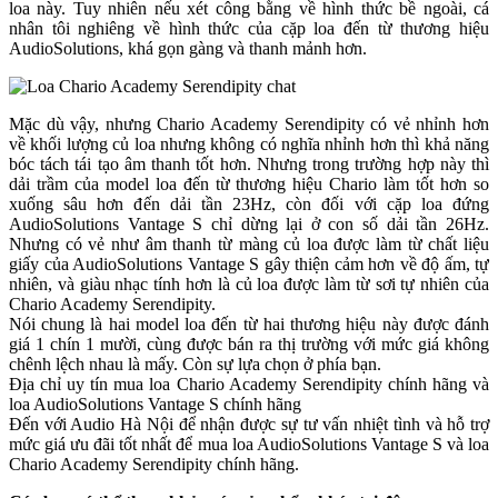
loa này. Tuy nhiên nếu xét công bằng về hình thức bề ngoài, cá
nhân tôi nghiêng về hình thức của cặp loa đến từ thương hiệu
AudioSolutions, khá gọn gàng và thanh mảnh hơn.
Mặc dù vậy, nhưng Chario Academy Serendipity có vẻ nhỉnh hơn
về khối lượng củ loa nhưng không có nghĩa nhỉnh hơn thì khả năng
bóc tách tái tạo âm thanh tốt hơn. Nhưng trong trường hợp này thì
dải trầm của model loa đến từ thương hiệu Chario làm tốt hơn so
xuống sâu hơn đến dải tần 23Hz, còn đối với cặp loa đứng
AudioSolutions Vantage S chỉ dừng lại ở con số dải tần 26Hz.
Nhưng có vẻ như âm thanh từ màng củ loa được làm từ chất liệu
giấy của AudioSolutions Vantage S gây thiện cảm hơn về độ ấm, tự
nhiên, và giàu nhạc tính hơn là củ loa được làm từ sơi tự nhiên của
Chario Academy Serendipity.
Nói chung là hai model loa đến từ hai thương hiệu này được đánh
giá 1 chín 1 mười, cùng được bán ra thị trường với mức giá không
chênh lệch nhau là mấy. Còn sự lựa chọn ở phía bạn.
Địa chỉ uy tín mua loa Chario Academy Serendipity chính hãng và
loa AudioSolutions Vantage S chính hãng
Đến với Audio Hà Nội để nhận được sự tư vấn nhiệt tình và hỗ trợ
mức giá ưu đãi tốt nhất để mua loa AudioSolutions Vantage S và loa
Chario Academy Serendipity chính hãng.