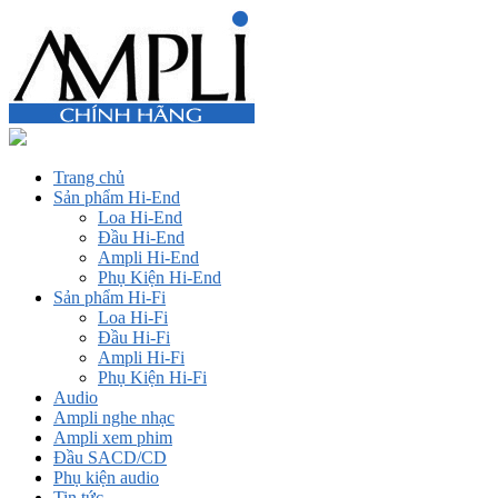
Trang chủ
Sản phẩm Hi-End
Loa Hi-End
Đầu Hi-End
Ampli Hi-End
Phụ Kiện Hi-End
Sản phẩm Hi-Fi
Loa Hi-Fi
Đầu Hi-Fi
Ampli Hi-Fi
Phụ Kiện Hi-Fi
Audio
Ampli nghe nhạc
Ampli xem phim
Đầu SACD/CD
Phụ kiện audio
Tin tức