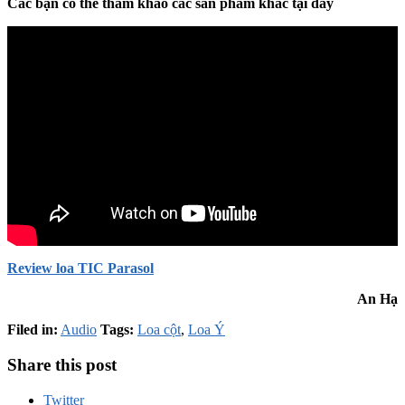
Các bạn có thể tham khảo các sản phẩm khác tại đây
Review loa TIC Parasol
An Hạ
Filed in:
Audio
Tags:
Loa cột
,
Loa Ý
Share this post
Twitter