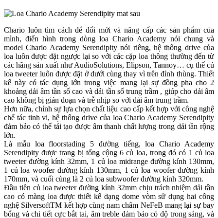
Chario luôn tìm cách để đổi mới và nâng cấp các sản phẩm của
mình, điển hình trong dòng loa Chario Academy nói chung và
model Chario Academy Serendipity nói riêng, hệ thống drive của
loa luôn được đặt ngược lại so với các cặp loa thông thường đến từ
các hãng sản xuất như AudioSolutions, Elipson, Tannoy… cụ thể củ
loa tweeter luôn được đặt ở dưới cùng thay vì trên đỉnh thùng. Thiết
kế này có tác dụng lớn trong việc mang lại sự đồng pha cho 2
khoảng dải âm tần số cao và dải tần số trung trầm , giúp cho dải âm
cao không bị gián đoạn và trễ nhịp so với dải âm trung trầm.
Hơn nữa, chính sự lựa chọn chất liệu cao cấp kết hợp với công nghệ
chế tác tinh vi, hệ thống drive của loa Chario Academy Serendipity
đảm bảo có thể tái tạo được âm thanh chất lượng trong dải tần rộng
lớn.
Là mẫu loa floorstading 5 đường tiếng, loa Chario Academy
Serendipity được trang bị tổng cộng 6 củ loa, trong đó có 1 củ loa
tweeter đường kính 32mm, 1 củ loa midrange đường kính 130mm,
1 củ loa woofer đường kính 130mm, 1 củ loa woofer đường kính
170mm, và cuối cùng là 2 củ loa subwoofer đường kính 320mm.
Đầu tiên củ loa tweeter đường kính 32mm chịu trách nhiệm dải tần
cao có màng loa được thiết kế dạng dome vòm sử dụng hai công
nghệ SilversoftTM kết hợp cùng nam châm NeFeB mang lại sự bay
bổng và chi tiết cực bắt tai, âm treble đảm bảo có độ trong sáng, và