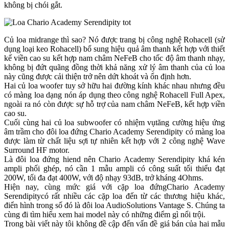
không bị chói gắt.
Củ loa midrange thì sao? Nó được trang bị công nghệ Rohacell (sử
dụng loại keo Rohacell) bổ sung hiệu quả âm thanh kết hợp với thiết
kế viền cao su kết hợp nam châm NeFeB cho tốc độ âm thanh nhạy,
không bị đứt quãng đồng thời khả năng xử lý âm thanh của củ loa
này cũng được cải thiện trở nên dứt khoát và ổn định hơn.
Hai củ loa woofer tuy sở hữu hai đường kính khác nhau nhưng đều
có màng loa dạng nón áp dụng theo công nghệ Rohacell Full Apex,
ngoài ra nó còn được sự hỗ trợ của nam châm NeFeB, kết hợp viền
cao su.
Cuối cùng hai củ loa subwoofer có nhiệm vụtăng cường hiệu ứng
âm trầm cho đôi loa đứng Chario Academy Serendipity có màng loa
được làm từ chất liệu sợi tự nhiên kết hợp với 2 công nghệ Wave
Surround HF motor.
Là đôi loa đứng hiend nên Chario Academy Serendipity khá kén
ampli phối ghép, nó cần 1 mẫu ampli có công suất tối thiểu đạt
200W, tối đa đạt 400W, với độ nhạy 93dB, trở kháng 4Ohms.
Hiện nay, cùng mức giá với cặp loa đứngChario Academy
Serendipitycó rất nhiều các cặp loa đến từ các thương hiệu khác,
điển hình trong số đó là đôi loa AudioSolutions Vantage S. Chúng ta
cùng đi tìm hiểu xem hai model này có những điểm gì nổi trội.
Trong bài viết này tôi không đề cập đến vấn đề giá bán của hai mẫu