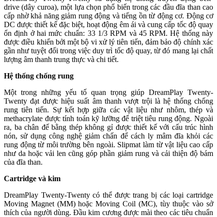
drive (dây curoa), một lựa chọn phổ biến trong các đầu đĩa than cao
cấp nhờ khả năng giảm rung động và tiếng ồn từ động cơ. Động cơ
DC được thiết kế đặc biệt, hoạt động êm ái và cung cấp tốc độ quay
ổn định ở hai mức chuẩn: 33 1/3 RPM và 45 RPM. Hệ thống này
được điều khiển bởi một bộ vi xử lý tiên tiến, đảm bảo độ chính xác
gần như tuyệt đối trong việc duy trì tốc độ quay, từ đó mang lại chất
lượng âm thanh trung thực và chi tiết.
Hệ thống chống rung
Một trong những yếu tố quan trọng giúp DreamPlay Twenty-
Twenty đạt được hiệu suất âm thanh vượt trội là hệ thống chống
rung tiên tiến. Sự kết hợp giữa các vật liệu như nhôm, thép và
methacrylate được tính toán kỹ lưỡng để triệt tiêu rung động. Ngoài
ra, ba chân đế bằng thép không gỉ được thiết kế với cấu trúc hình
nón, sử dụng công nghệ giảm chấn để cách ly mâm đĩa khỏi các
rung động từ môi trường bên ngoài. Slipmat làm từ vật liệu cao cấp
như da hoặc vải len cũng góp phần giảm rung và cải thiện độ bám
của đĩa than.
Cartridge và kim
DreamPlay Twenty-Twenty có thể được trang bị các loại cartridge
Moving Magnet (MM) hoặc Moving Coil (MC), tùy thuộc vào sở
thích của người dùng. Đầu kim cương được mài theo các tiêu chuẩn