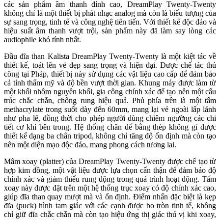
các sản phẩm âm thanh đỉnh cao, DreamPlay Twenty-Twenty
không chỉ là một thiết bị phát nhạc analog mà còn là biểu tượng của
sự sang trọng, tinh tế và công nghệ tiên tiến. Với thiết kế độc đáo và
hiệu suất âm thanh vượt trội, sản phẩm này đã làm say lòng các
audiophile khó tính nhất.
Đầu đĩa than Kalista DreamPlay Twenty-Twenty là một kiệt tác về
thiết kế, toát lên vẻ đẹp sang trọng và hiện đại. Được chế tác thủ
công tại Pháp, thiết bị này sử dụng các vật liệu cao cấp để đảm bảo
cả tính thẩm mỹ và độ bền vượt thời gian. Khung máy được làm từ
một khối nhôm nguyên khối, gia công chính xác để tạo nên một cấu
trúc chắc chắn, chống rung hiệu quả. Phủ phía trên là một tấm
methacrylate trong suốt dày đến 60mm, mang lại vẻ ngoài lấp lánh
như pha lê, đồng thời cho phép người dùng chiêm ngưỡng các chi
tiết cơ khí bên trong. Hệ thống chân đế bằng thép không gỉ được
thiết kế dạng ba chân tripod, không chỉ tăng độ ổn định mà còn tạo
nên một diện mạo độc đáo, mang phong cách tương lai.
Mâm xoay (platter) của DreamPlay Twenty-Twenty được chế tạo từ
hợp kim đồng, một vật liệu được lựa chọn cẩn thận để đảm bảo độ
chính xác và giảm thiểu rung động trong quá trình hoạt động. Tấm
xoay này được đặt trên một hệ thống trục xoay có độ chính xác cao,
giúp đĩa than quay mượt mà và ổn định. Điểm nhấn đặc biệt là kẹp
đĩa (puck) hình tam giác với các cạnh được bo tròn tinh tế, không
chỉ giữ đĩa chắc chắn mà còn tạo hiệu ứng thị giác thú vị khi xoay,