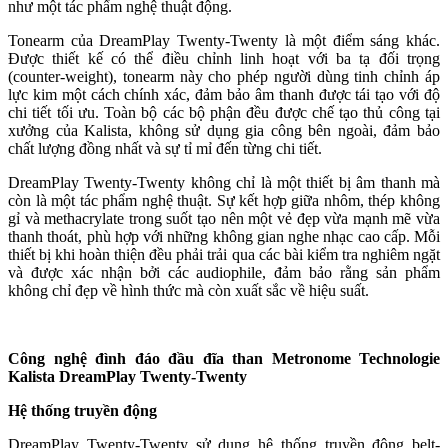
như một tác phẩm nghệ thuật động.
Tonearm của DreamPlay Twenty-Twenty là một điểm sáng khác.
Được thiết kế có thể điều chỉnh linh hoạt với ba tạ đối trọng
(counter-weight), tonearm này cho phép người dùng tinh chỉnh áp
lực kim một cách chính xác, đảm bảo âm thanh được tái tạo với độ
chi tiết tối ưu. Toàn bộ các bộ phận đều được chế tạo thủ công tại
xưởng của Kalista, không sử dụng gia công bên ngoài, đảm bảo
chất lượng đồng nhất và sự tỉ mỉ đến từng chi tiết.
DreamPlay Twenty-Twenty không chỉ là một thiết bị âm thanh mà
còn là một tác phẩm nghệ thuật. Sự kết hợp giữa nhôm, thép không
gỉ và methacrylate trong suốt tạo nên một vẻ đẹp vừa mạnh mẽ vừa
thanh thoát, phù hợp với những không gian nghe nhạc cao cấp. Mỗi
thiết bị khi hoàn thiện đều phải trải qua các bài kiểm tra nghiêm ngặt
và được xác nhận bởi các audiophile, đảm bảo rằng sản phẩm
không chỉ đẹp về hình thức mà còn xuất sắc về hiệu suất.
Công nghệ đình đáo đầu đĩa than Metronome Technologie
Kalista DreamPlay Twenty-Twenty
Hệ thống truyền động
DreamPlay Twenty-Twenty sử dụng hệ thống truyền động belt-