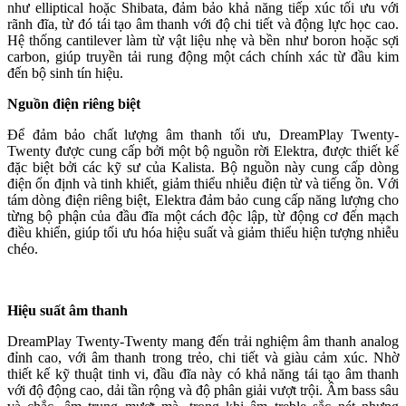
như elliptical hoặc Shibata, đảm bảo khả năng tiếp xúc tối ưu với
rãnh đĩa, từ đó tái tạo âm thanh với độ chi tiết và động lực học cao.
Hệ thống cantilever làm từ vật liệu nhẹ và bền như boron hoặc sợi
carbon, giúp truyền tải rung động một cách chính xác từ đầu kim
đến bộ sinh tín hiệu.
Nguồn điện riêng biệt
Để đảm bảo chất lượng âm thanh tối ưu, DreamPlay Twenty-
Twenty được cung cấp bởi một bộ nguồn rời Elektra, được thiết kế
đặc biệt bởi các kỹ sư của Kalista. Bộ nguồn này cung cấp dòng
điện ổn định và tinh khiết, giảm thiểu nhiễu điện từ và tiếng ồn. Với
tám dòng điện riêng biệt, Elektra đảm bảo cung cấp năng lượng cho
từng bộ phận của đầu đĩa một cách độc lập, từ động cơ đến mạch
điều khiển, giúp tối ưu hóa hiệu suất và giảm thiểu hiện tượng nhiễu
chéo.
Hiệu suất âm thanh
DreamPlay Twenty-Twenty mang đến trải nghiệm âm thanh analog
đỉnh cao, với âm thanh trong trẻo, chi tiết và giàu cảm xúc. Nhờ
thiết kế kỹ thuật tinh vi, đầu đĩa này có khả năng tái tạo âm thanh
với độ động cao, dải tần rộng và độ phân giải vượt trội. Âm bass sâu