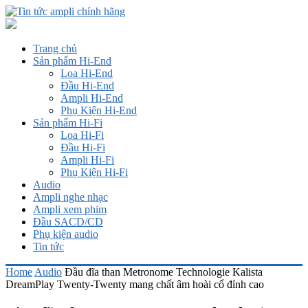
Trang chủ
Sản phẩm Hi-End
Loa Hi-End
Đầu Hi-End
Ampli Hi-End
Phụ Kiện Hi-End
Sản phẩm Hi-Fi
Loa Hi-Fi
Đầu Hi-Fi
Ampli Hi-Fi
Phụ Kiện Hi-Fi
Audio
Ampli nghe nhạc
Ampli xem phim
Đầu SACD/CD
Phụ kiện audio
Tin tức
Home
Audio
Đầu đĩa than Metronome Technologie Kalista
DreamPlay Twenty-Twenty mang chất âm hoài cổ đỉnh cao