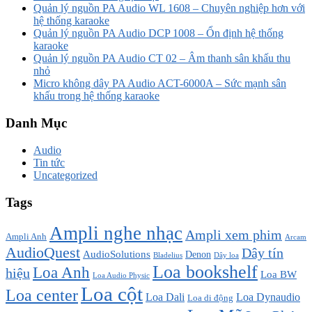
Quản lý nguồn PA Audio WL 1608 – Chuyên nghiệp hơn với
hệ thống karaoke
Quản lý nguồn PA Audio DCP 1008 – Ổn định hệ thống
karaoke
Quản lý nguồn PA Audio CT 02 – Âm thanh sân khấu thu
nhỏ
Micro không dây PA Audio ACT-6000A – Sức mạnh sân
khấu trong hệ thống karaoke
Danh Mục
Audio
Tin tức
Uncategorized
Tags
Ampli nghe nhạc
Ampli xem phim
Ampli Anh
Arcam
AudioQuest
Dây tín
AudioSolutions
Denon
Bladelius
Dây loa
Loa bookshelf
Loa Anh
hiệu
Loa BW
Loa Audio Physic
Loa cột
Loa center
Loa Dali
Loa Dynaudio
Loa di động