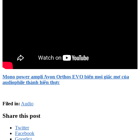
Mono power ampli Ayon Orthos EVO biến mọi giấc mơ của
audiophile thành hiện thực
Filed in:
Audio
Share this post
Twitter
Facebook
Google+