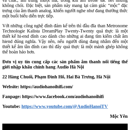
và chắc, âm trung mượt mà, trong khi âm treble sắc nét nhưng
không chói. Đặc biệt, sản phẩm này mang lại cảm giác “mộc” đặc
trưng của âm thanh analog, khiến người nghe như đang thưởng thức
một buổi biểu diễn trực tiếp.
Với những công nghệ đình đám kể trên thì đầu đĩa than Metronome
Technologie Kalista DreamPlay Twenty-Twenty quả thực là một
thiết kế hi-end đỉnh cao dành cho những ai đang tìm kiếm chất âm
hiend đúng nghĩa. Vậy nên, nếu người dùng đang nhắm đến một
thiết kế âm tần đỉnh cao thì đây quả thực là một mảnh ghép không
thể hoàn hảo hơn.
Đơn vị uy tín cung cấp các sản phẩm âm thanh nổi tiếng thế
giới nhập khẩu chính hang
Audio Hà Nội
22 Hàng Chuối, Phạm Đình Hổ, Hai Bà Trưng, Hà Nội
Website: https://audiohanoihifi.com/
Fanpage: https://www.facebook.com/audiohanoihifi
Yout
u
be:
https://www.youtube.com/@AudioHanoiTV
Mộc Yên