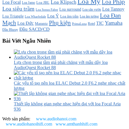
Loa Mỹ
Loa Pháp
Loa Klipsch
Loa Focal
Loa JBL
Loa Jamo
Loa siêu trầm
Loa Tannoy
Loa surround
Loa sân vườn
Loa Sonus Faber
Loa Đan
Loa Ý
Loa Triangle
Loa âm trần
Loa âm tường
Loa Wharfedale
Mạch
Phụ kiện
Yamaha
TIC
Loa Đức
Marantz
PrimaLuna
Rotel
Đầu SACD/CD
Đầu Bluray
Bài Viết Ngẫu Nhiên
Lựa chọn trong tầm giá phải chăng với mẫu dây loa
AudioQuest Rocket 88
Các yếu tố tạo nên loa ELAC Debut 2.0 F6.2 nghe nhạc chất
lượng
Thiết lập không gian nghe nhạc hiện đại với loa Focal Aria
936
Web sản phẩm:
www.audiohanoi.com
www.audiohanoihifi.com
www.amthanhhifi.com