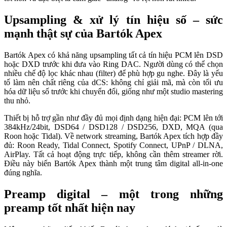
Upsampling & xử lý tín hiệu số – sức
mạnh thật sự của Bartók Apex
Bartók Apex có khả năng upsampling tất cả tín hiệu PCM lên DSD
hoặc DXD trước khi đưa vào Ring DAC. Người dùng có thể chọn
nhiều chế độ lọc khác nhau (filter) để phù hợp gu nghe. Đây là yếu
tố làm nên chất riêng của dCS: không chỉ giải mã, mà còn tối ưu
hóa dữ liệu số trước khi chuyển đổi, giống như một studio mastering
thu nhỏ.
Thiết bị hỗ trợ gần như đầy đủ mọi định dạng hiện đại: PCM lên tới
384kHz/24bit, DSD64 / DSD128 / DSD256, DXD, MQA (qua
Roon hoặc Tidal). Về network streaming, Bartók Apex tích hợp đầy
đủ: Roon Ready, Tidal Connect, Spotify Connect, UPnP / DLNA,
AirPlay. Tất cả hoạt động trực tiếp, không cần thêm streamer rời.
Điều này biến Bartók Apex thành một trung tâm digital all-in-one
đúng nghĩa.
Preamp digital – một trong những
preamp tốt nhất hiện nay