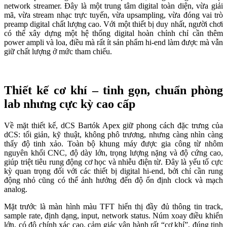
network streamer. Đây là một trung tâm digital toàn diện, vừa giải
mã, vừa stream nhạc trực tuyến, vừa upsampling, vừa đóng vai trò
preamp digital chất lượng cao. Với một thiết bị duy nhất, người chơi
có thể xây dựng một hệ thống digital hoàn chỉnh chỉ cần thêm
power ampli và loa, điều mà rất ít sản phẩm hi-end làm được mà vẫn
giữ chất lượng ở mức tham chiếu.
Thiết kế cơ khí – tinh gọn, chuẩn phòng
lab nhưng cực kỳ cao cấp
Về mặt thiết kế, dCS Bartók Apex giữ phong cách đặc trưng của
dCS: tối giản, kỹ thuật, không phô trương, nhưng càng nhìn càng
thấy độ tinh xảo. Toàn bộ khung máy được gia công từ nhôm
nguyên khối CNC, độ dày lớn, trọng lượng nặng và độ cứng cao,
giúp triệt tiêu rung động cơ học và nhiễu điện từ. Đây là yếu tố cực
kỳ quan trọng đối với các thiết bị digital hi-end, bởi chỉ cần rung
động nhỏ cũng có thể ảnh hưởng đến độ ổn định clock và mạch
analog.
Mặt trước là màn hình màu TFT hiển thị đầy đủ thông tin track,
sample rate, định dạng, input, network status. Núm xoay điều khiển
lớn, có độ chính xác cao, cảm giác vận hành rất “cơ khí”, đúng tinh