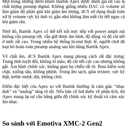
Một trong những điểm khiến Bartók Apex được đánh giá rất cao là
chất lượng preamp digital. Không giống nhiều DAC có volume số
làm giảm độ phân giải khi giảm âm lượng, dCS sử dụng thuật toán
xử lý volume cực kỳ tinh vi, gần như không làm mất chi tiết ngay cả
khi giảm sâu.
Nhờ đó, Bartók Apex có thể kết nối trực tiếp với power ampli mà
không cần preamp rời, vẫn giữ được âm hình, độ động và độ chi tiết
ở mức rất cao. Trong nhiều hệ thống hi-end thực tế, người chơi đã
loại bỏ hoàn toàn preamp analog sau khi dùng Bartók Apex.
Về chất âm, dCS Bartók Apex mang phong cách rất đặc trưng:
Trung tính tuyệt đối, không tô màu, độ chi tiết cực cao nhưng không
gắt. Âm hình chính xác, không gian ba chiều rất rõ. Bass kiểm soát
chặt, xuống sâu, không phình. Trung âm sạch, giàu texture, cực kỳ
thật, treble mượt, dài, không chói.
Điểm đặc biệt của Apex so với Bartók thường là cảm giác “nhạc
tính” và “analog” tăng rõ rệt. Nếu bản cũ hơi thiên về phân tích, thì
Apex mang lại sự cân bằng giữa độ chính xác kỹ thuật và cảm xúc
âm nhạc.
So sánh với Emotiva XMC-2 Gen2