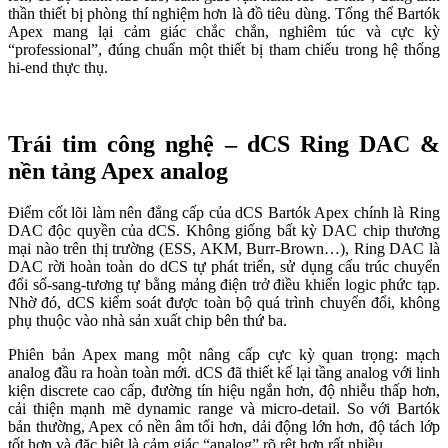
thần thiết bị phòng thí nghiệm hơn là đồ tiêu dùng. Tổng thể Bartók
Apex mang lại cảm giác chắc chắn, nghiêm túc và cực kỳ
“professional”, đúng chuẩn một thiết bị tham chiếu trong hệ thống
hi-end thực thụ.
Trái tim công nghệ – dCS Ring DAC &
nền tảng Apex analog
Điểm cốt lõi làm nên đẳng cấp của dCS Bartók Apex chính là Ring
DAC độc quyền của dCS. Không giống bất kỳ DAC chip thương
mại nào trên thị trường (ESS, AKM, Burr-Brown…), Ring DAC là
DAC rời hoàn toàn do dCS tự phát triển, sử dụng cấu trúc chuyển
đổi số-sang-tương tự bằng mảng điện trở điều khiển logic phức tạp.
Nhờ đó, dCS kiểm soát được toàn bộ quá trình chuyển đổi, không
phụ thuộc vào nhà sản xuất chip bên thứ ba.
Phiên bản Apex mang một nâng cấp cực kỳ quan trọng: mạch
analog đầu ra hoàn toàn mới. dCS đã thiết kế lại tầng analog với linh
kiện discrete cao cấp, đường tín hiệu ngắn hơn, độ nhiễu thấp hơn,
cải thiện mạnh mẽ dynamic range và micro-detail. So với Bartók
bản thường, Apex có nền âm tối hơn, dải động lớn hơn, độ tách lớp
tốt hơn và đặc biệt là cảm giác “analog” rõ rệt hơn rất nhiều.