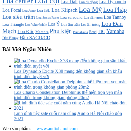
Loa cột
Loa center
Loa Dali
Loa Dynaudio
Loa di động
Loa Mỹ
Loa Pháp
Loa Klipsch
Loa Focal
Loa JBL
Loa Jamo
Loa siêu trầm
Loa Tannoy
Loa surround
Loa sân vườn
Loa Sonus Faber
Loa Đan
Loa Ý
Loa Triangle
Loa âm trần
Loa âm tường
Loa Wharfedale
Mạch
Phụ kiện
Yamaha
TIC
Loa Đức
Marantz
PrimaLuna
Rotel
Đầu SACD/CD
Đầu Bluray
Bài Viết Ngẫu Nhiên
Loa Dynaudio Excite X38 mang đến không gian sân khấu
trình diễn tuyệt vời
Loa Chario Constellation Delphinus thể hiện trọn vẹn màn
trình diễn trong không gian phòng 20m2
Linh đình tiệc sale cuối năm cùng Audio Hà Nội chào đón
2021
Web sản phẩm:
www.audiohanoi.com