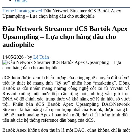
Home
Uncategorized
Đầu Network Streamer dCS Bartók Apex
Upsampling – Lựa chọn hàng đầu cho audiophile
Đầu Network Streamer dCS Bartók Apex
Upsampling – Lựa chọn hàng đầu cho
audiophile
14/05/2026
·
by
Lê Tuấn
·
dCS luôn được xem là biểu tượng của công nghệ chuyển đổi số với
triết lý thiết kế mang tính “kỹ sư” nhiều hơn “marketing”. Dòng
Bartók ra đời nhằm mang những công nghệ cốt lõi từ Vivaldi và
Rossini xuống một mức tiếp cận rộng hơn, nhưng vẫn giữ trọn
DNA về độ chính xác, trung thực và khả năng xử lý tín hiệu số vượt
trội. Phiên bản dCS Bartók Apex Upsampling DAC/Network
Streamer là bản nâng cấp quan trọng nhất của Bartók, được trang bị
thế hệ mạch analog Apex hoàn toàn mới, đưa chất lượng trình diễn
tiến sát các hệ thống reference đầu bảng của dCS.
Bartók Apex không đơn thuần là một DAC, cũng không chỉ là một