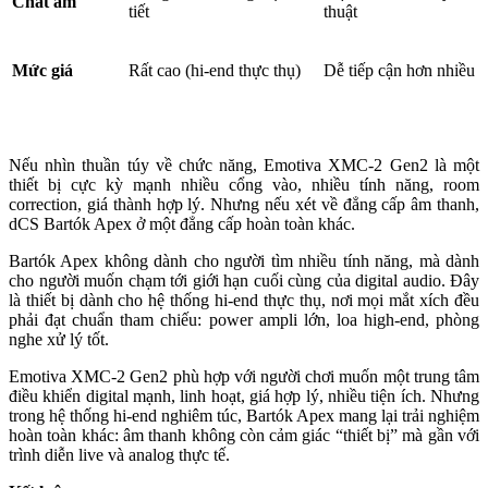
Chất âm
tiết
thuật
Mức giá
Rất cao (hi-end thực thụ)
Dễ tiếp cận hơn nhiều
Nếu nhìn thuần túy về chức năng, Emotiva XMC-2 Gen2 là một
thiết bị cực kỳ mạnh nhiều cổng vào, nhiều tính năng, room
correction, giá thành hợp lý. Nhưng nếu xét về đẳng cấp âm thanh,
dCS Bartók Apex ở một đẳng cấp hoàn toàn khác.
Bartók Apex không dành cho người tìm nhiều tính năng, mà dành
cho người muốn chạm tới giới hạn cuối cùng của digital audio. Đây
là thiết bị dành cho hệ thống hi-end thực thụ, nơi mọi mắt xích đều
phải đạt chuẩn tham chiếu: power ampli lớn, loa high-end, phòng
nghe xử lý tốt.
Emotiva XMC-2 Gen2 phù hợp với người chơi muốn một trung tâm
điều khiển digital mạnh, linh hoạt, giá hợp lý, nhiều tiện ích. Nhưng
trong hệ thống hi-end nghiêm túc, Bartók Apex mang lại trải nghiệm
hoàn toàn khác: âm thanh không còn cảm giác “thiết bị” mà gần với
trình diễn live và analog thực tế.