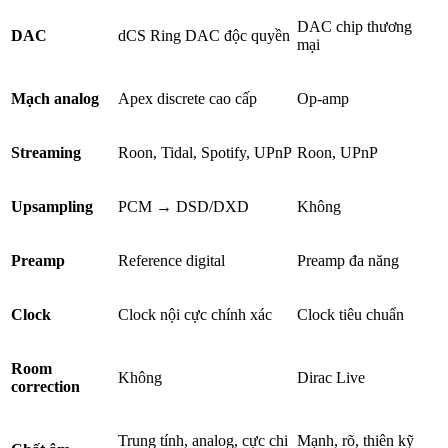
DAC chip thương
DAC
dCS Ring DAC độc quyền
mại
Mạch analog
Apex discrete cao cấp
Op-amp
Streaming
Roon, Tidal, Spotify, UPnP
Roon, UPnP
Upsampling
PCM → DSD/DXD
Không
Preamp
Reference digital
Preamp đa năng
Clock
Clock nội cực chính xác
Clock tiêu chuẩn
Room
Không
Dirac Live
correction
Trung tính, analog, cực chi
Mạnh, rõ, thiên kỹ