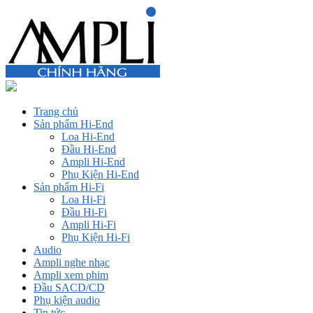
Trang chủ
Sản phẩm Hi-End
Loa Hi-End
Đầu Hi-End
Ampli Hi-End
Phụ Kiện Hi-End
Sản phẩm Hi-Fi
Loa Hi-Fi
Đầu Hi-Fi
Ampli Hi-Fi
Phụ Kiện Hi-Fi
Audio
Ampli nghe nhạc
Ampli xem phim
Đầu SACD/CD
Phụ kiện audio
Tin tức