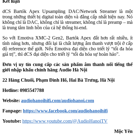
Kết luận
dCS Bartók Apex Upsampling DAC/Network Streamer là một
trong những thiết bị digital toàn diện và đẳng cấp nhất hiện nay. Nó
không chỉ là DAC, không chỉ là streamer, không chỉ là preamp – mà
là trung tâm linh hồn của cả hệ thống hi-end.
So với Emotiva XMC-2 Gen2, Bartók Apex đắt hơn rất nhiều, ít
tính năng hơn, nhưng đổi lại là chất lượng âm thanh vượt trội ở cấp
độ reference thế giới. Nếu Emotiva đại diện cho triết lý “tối đa hóa
giá trị”, thì dCS đại diện cho triết lý “tối đa hóa sự hoàn hảo”.
Đơn vị uy tín cung cấp các sản phẩm âm thanh nổi tiếng thế
giới nhập khẩu chính hãng
Audio Hà Nội
22 Hàng Chuối, Phạm Đình Hổ, Hai Bà Trưng, Hà Nội
Hotline: 0985547788
Website:
audiohanoihifi.com/audiohanoi.com
Fanpage:
https://www.facebook.com/audiohanoihifi
Youtube:
https://www.youtube.com/@AudioHanoiTV
Mộc Yên