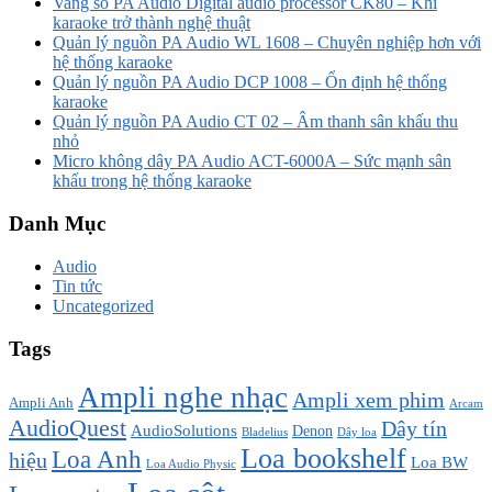
Vang số PA Audio Digital audio processor CK80 – Khi
karaoke trở thành nghệ thuật
Quản lý nguồn PA Audio WL 1608 – Chuyên nghiệp hơn với
hệ thống karaoke
Quản lý nguồn PA Audio DCP 1008 – Ổn định hệ thống
karaoke
Quản lý nguồn PA Audio CT 02 – Âm thanh sân khấu thu
nhỏ
Micro không dây PA Audio ACT-6000A – Sức mạnh sân
khấu trong hệ thống karaoke
Danh Mục
Audio
Tin tức
Uncategorized
Tags
Ampli nghe nhạc
Ampli xem phim
Ampli Anh
Arcam
AudioQuest
Dây tín
AudioSolutions
Denon
Bladelius
Dây loa
Loa bookshelf
Loa Anh
hiệu
Loa BW
Loa Audio Physic