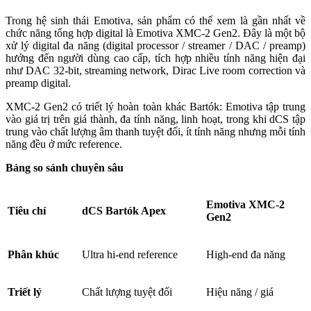
Trong hệ sinh thái Emotiva, sản phẩm có thể xem là gần nhất về
chức năng tổng hợp digital là Emotiva XMC-2 Gen2. Đây là một bộ
xử lý digital đa năng (digital processor / streamer / DAC / preamp)
hướng đến người dùng cao cấp, tích hợp nhiều tính năng hiện đại
như DAC 32-bit, streaming network, Dirac Live room correction và
preamp digital.
XMC-2 Gen2 có triết lý hoàn toàn khác Bartók: Emotiva tập trung
vào giá trị trên giá thành, đa tính năng, linh hoạt, trong khi dCS tập
trung vào chất lượng âm thanh tuyệt đối, ít tính năng nhưng mỗi tính
năng đều ở mức reference.
Bảng so sánh chuyên sâu
Emotiva XMC-2
Tiêu chí
dCS Bartók Apex
Gen2
Phân khúc
Ultra hi-end reference
High-end đa năng
Triết lý
Chất lượng tuyệt đối
Hiệu năng / giá