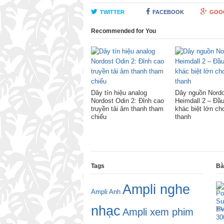
TWITTER
FACEBOOK
GOO
Recommended for You
Dây tín hiệu analog
Dây nguồn Nord
Nordost Odin 2: Đỉnh cao
Heimdall 2 – Đầu
truyền tải âm thanh tham
khác biệt lớn c
chiếu
thanh
Tags
Bà
Ampli nghe
Ampli Anh
nhạc
H
Ampli xem phim