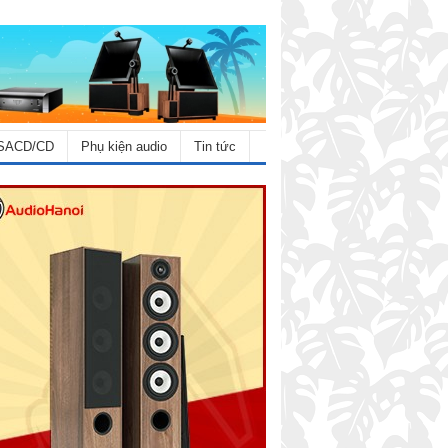
SACD/CD
Phụ kiện audio
Tin tức