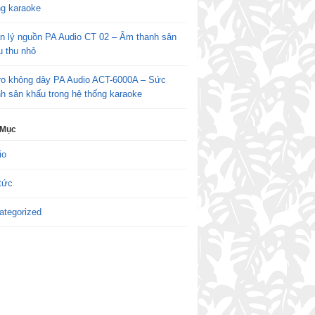
ng karaoke
n lý nguồn PA Audio CT 02 – Âm thanh sân
u thu nhỏ
ro không dây PA Audio ACT-6000A – Sức
h sân khấu trong hệ thống karaoke
 Mục
io
tức
ategorized