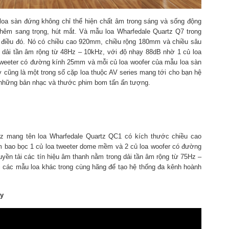
loa sàn đứng không chỉ thể hiện chất âm trong sáng và sống động
 thêm sang trọng, hút mắt. Và mẫu loa Wharfedale Quartz Q7 trong
điều đó. Nó có chiều cao 920mm, chiều rộng 180mm và chiều sâu
 dải tần âm rộng từ 48Hz – 10kHz, với độ nhạy 88dB nhờ 1 củ loa
a tweeter có đường kính 25mm và mỗi củ loa woofer của mẫu loa sàn
cũng là một trong số cặp loa thuộc AV series mang tới cho bạn hệ
 những bản nhạc và thước phim bom tấn ấn tượng.
tz mang tên loa Wharfedale Quartz QC1 có kích thước chiều cao
bao bọc 1 củ loa tweeter dome mềm và 2 củ loa woofer có đường
uyền tải các tín hiệu âm thanh nằm trong dải tần âm rộng từ 75Hz –
 các mẫu loa khác trong cùng hãng để tạo hệ thống đa kênh hoành
ây