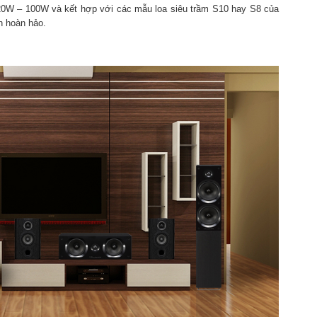
 20W – 100W và kết hợp với các mẫu loa siêu trầm S10 hay S8 của
h hoàn hảo.