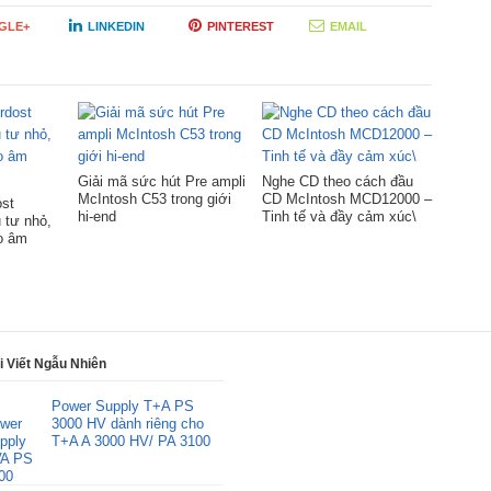
GLE+
LINKEDIN
PINTEREST
EMAIL
Giải mã sức hút Pre ampli
Nghe CD theo cách đầu
McIntosh C53 trong giới
CD McIntosh MCD12000 –
ost
hi-end
Tinh tế và đầy cảm xúc\
 tư nhỏ,
ho âm
i Viết Ngẫu Nhiên
Power Supply T+A PS
3000 HV dành riêng cho
T+A A 3000 HV/ PA 3100
V