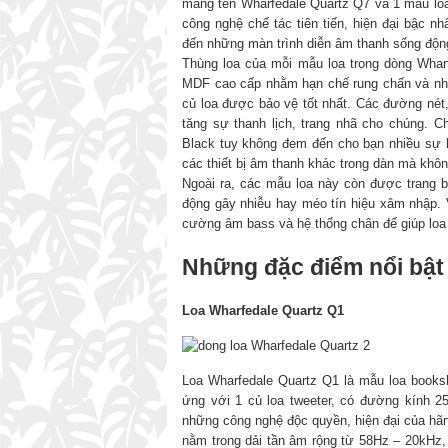
mang tên Wharfedale Quartz Q7 và 1 mẫu lo
công nghệ chế tác tiên tiến, hiện đại bậc 
đến những màn trình diễn âm thanh sống động,
Thùng loa của mỗi mẫu loa trong dòng Whar
MDF cao cấp nhằm hạn chế rung chấn và nhi
củ loa được bảo vệ tốt nhất. Các đường né
tăng sự thanh lịch, trang nhã cho chúng. 
Black tuy không đem đến cho bạn nhiều sự 
các thiết bị âm thanh khác trong dàn mà không
Ngoài ra, các mẫu loa này còn được trang 
động gây nhiễu hay méo tín hiệu xâm nhập. 
cường âm bass và hệ thống chân đế giúp loa h
Những đặc điểm nổi bật
Loa Wharfedale Quartz Q1
Loa Wharfedale Quartz Q1 là mẫu loa booksh
ứng với 1 củ loa tweeter, có đường kính 
những công nghệ độc quyền, hiện đại của hãn
nằm trong dải tần âm rộng từ 58Hz – 20kHz,