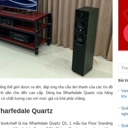
Bài V
iếng thế giới được ra đời, đáp ứng nhu cầu âm thanh của các tín đồ
Van
h dân cho đến cao cấp. Dòng loa Wharfedale Quartz của hãng
Khi 
có chất lượng cao với mức giá cả khá phải chăng.
Quả
Wharfedale Quartz
ngh
ookshelf là loa Wharfedale Quartz Q1, 1 mẫu loa Floor Standing
Quả