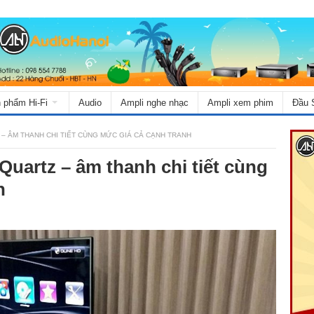
 phẩm Hi-Fi
Audio
Ampli nghe nhạc
Ampli xem phim
Đầu 
 ÂM THANH CHI TIẾT CÙNG MỨC GIÁ CẢ CẠNH TRANH
Quartz – âm thanh chi tiết cùng
h