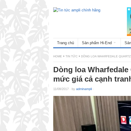
Trang chủ
Sản phẩm Hi-End
Sản
HOME
TIN TỨC
DÒNG LOA WHARFEDALE QUARTZ –
Dòng loa Wharfedale 
mức giá cả cạnh tran
11/08/2017
·
by
adminampli
·