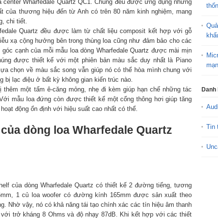
a center Wharfedale Quartz QC1. Chúng đều được ứng dụng những
thố
nhất của thương hiệu đến từ Anh có trên 80 năm kinh nghiệm, mang
 chi tiết.
Quả
fedale Quartz đều được làm từ chất liệu composit kết hợp với gỗ
khấ
ễu xạ cộng hưởng bên trong thùng loa cũng như đảm bảo cho các
t, góc cạnh của mỗi mẫu loa dòng Wharfedale Quartz được mài mịn
Mic
Chúng được thiết kế với một phiên bản màu sắc duy nhất là Piano
mạn
lựa chọn về màu sắc song vẫn giúp nó có thể hòa mình chung với
 bị lạc điệu ở bất kỳ không gian kiến trúc nào.
bị thêm một tấm ê-căng mỏng, nhẹ đi kèm giúp hạn chế những tác
Danh
Với mẫu loa đứng còn được thiết kế một cổng thông hơi giúp tăng
Aud
oạt động ổn định với hiệu suất cao nhất có thể.
Tin 
 của dòng loa Wharfedale Quartz
Unc
elf của dòng Wharfedale Quartz có thiết kế 2 đường tiếng, tương
25mm, 1 củ loa woofer có đường kính 165mm được sản xuất theo
g. Nhờ vậy, nó có khả năng tái tạo chính xác các tín hiệu âm thanh
 với trở kháng 8 Ohms và độ nhạy 87dB. Khi kết hợp với các thiết