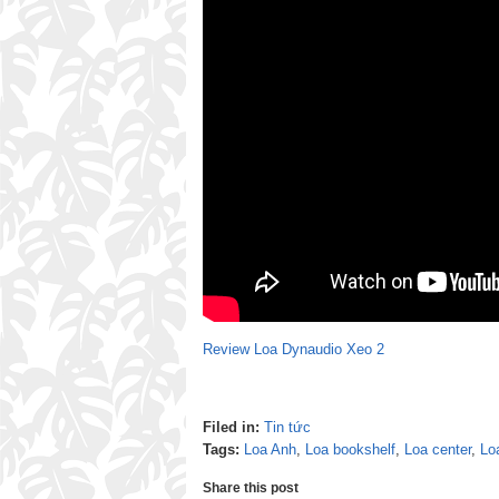
Review Loa Dynaudio Xeo 2
Filed in:
Tin tức
Tags:
Loa Anh
,
Loa bookshelf
,
Loa center
,
Lo
Share this post