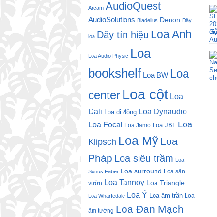
AudioQuest
Arcam
AudioSolutions
Denon
Bladelius
Dây
Loa Anh
di
Dây tín hiệu
loa
Loa
Loa Audio Physic
bookshelf
Loa
Loa BW
Loa cột
center
Loa
Dali
Loa Dynaudio
Loa di động
Loa
Loa Focal
Loa JBL
Loa Jamo
Loa Mỹ
Loa
Klipsch
Pháp
Loa siêu trầm
Loa
Loa surround
Loa sân
Sonus Faber
Loa Tannoy
Loa Triangle
vườn
Loa Ý
Loa âm trần
Loa
Loa Wharfedale
Loa Đan Mạch
âm tường