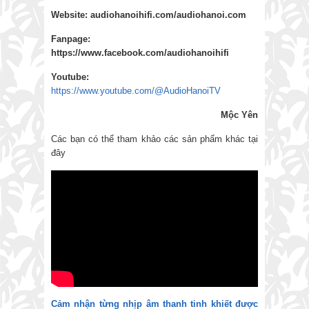
Website:
audiohanoihifi.com/audiohanoi.com
Fanpage:
https://www.facebook.com/audiohanoihifi
Yout
u
be:
https://www.youtube.com/@AudioHanoiTV
Mộc Yên
Các bạn có thể tham khảo các sản phẩm khác tại
đây
Cảm nhận từng nhịp âm thanh tinh khiết được