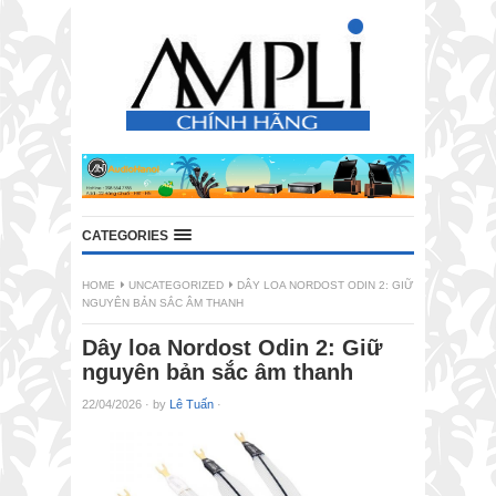
CATEGORIES
HOME
UNCATEGORIZED
DÂY LOA NORDOST ODIN 2: GIỮ
NGUYÊN BẢN SẮC ÂM THANH
Dây loa Nordost Odin 2: Giữ
nguyên bản sắc âm thanh
22/04/2026
·
by
Lê Tuấn
·