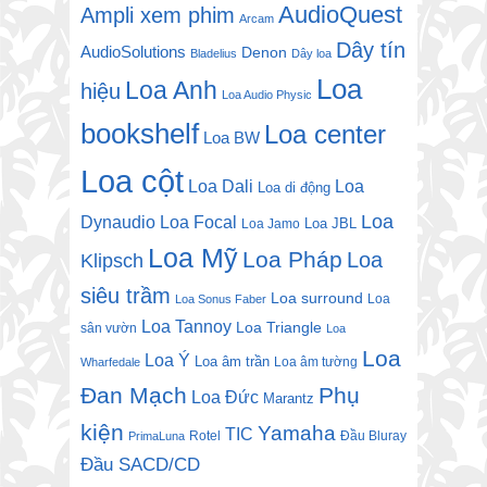
AudioQuest
Ampli xem phim
Arcam
Dây tín
AudioSolutions
Denon
Bladelius
Dây loa
Loa
Loa Anh
hiệu
Loa Audio Physic
bookshelf
Loa center
Loa BW
Loa cột
Loa Dali
Loa
Loa di động
Loa
Dynaudio
Loa Focal
Loa JBL
Loa Jamo
Loa Mỹ
Loa Pháp
Loa
Klipsch
siêu trầm
Loa surround
Loa
Loa Sonus Faber
Loa Tannoy
Loa Triangle
sân vườn
Loa
Loa
Loa Ý
Loa âm trần
Loa âm tường
Wharfedale
Đan Mạch
Phụ
Loa Đức
Marantz
kiện
Yamaha
TIC
Rotel
Đầu Bluray
PrimaLuna
Đầu SACD/CD