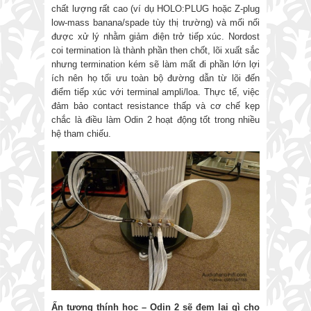
chất lượng rất cao (ví dụ HOLO:PLUG hoặc Z-plug
low-mass banana/spade tùy thị trường) và mối nối
được xử lý nhằm giảm điện trở tiếp xúc. Nordost
coi termination là thành phần then chốt, lõi xuất sắc
nhưng termination kém sẽ làm mất đi phần lớn lợi
ích nên họ tối ưu toàn bộ đường dẫn từ lõi đến
điểm tiếp xúc với terminal ampli/loa. Thực tế, việc
đảm bảo contact resistance thấp và cơ chế kẹp
chắc là điều làm Odin 2 hoạt động tốt trong nhiều
hệ tham chiếu.
Ấn tượng thính học
–
Odin 2 sẽ đem lại gì cho