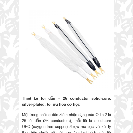
Thiết kế lõi dẫn
–
26 conductor solid-core,
silver-plated, tối ưu hóa cơ học
Một trong những đặc điểm nhận dạng của Odin 2 là
26 lõi dẫn (26 conductors), mỗi lõi là solid-core
OFC (oxygen-free copper) được mạ bạc và xử lý
theo tiêu chuẩn bề mặt cao. Nordost bố trí các lõi