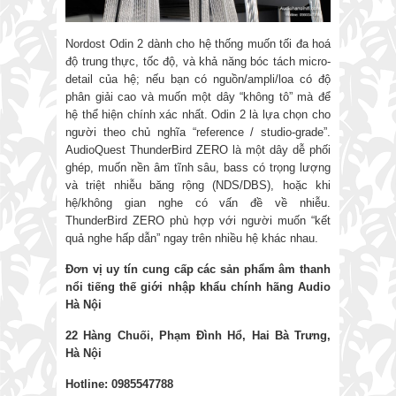
Nordost Odin 2 dành cho hệ thống muốn tối đa hoá
độ trung thực, tốc độ, và khả năng bóc tách micro-
detail của hệ; nếu bạn có nguồn/ampli/loa có độ
phân giải cao và muốn một dây “không tô” mà để
hệ thể hiện chính xác nhất. Odin 2 là lựa chọn cho
người theo chủ nghĩa “reference / studio-grade”.
AudioQuest ThunderBird ZERO là một dây dễ phối
ghép, muốn nền âm tĩnh sâu, bass có trọng lượng
và triệt nhiễu băng rộng (NDS/DBS), hoặc khi
hệ/không gian nghe có vấn đề về nhiễu.
ThunderBird ZERO phù hợp với người muốn “kết
quả nghe hấp dẫn” ngay trên nhiều hệ khác nhau.
Đơn vị uy tín cung cấp các sản phẩm âm thanh
nổi tiếng thế giới nhập khẩu chính hãng
Audio
Hà Nội
22 Hàng Chuối, Phạm Đình Hổ, Hai Bà Trưng,
Hà Nội
Hotline: 0985547788