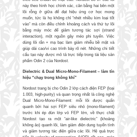
này theo hình học chính xác, cân bằng hai bên một
lõi rỗng ở giữa để đạt hiệu ứng cơ học mong
muốn, tức là họ không chỉ “nhét nhiều kim loại tốt
vào” mà còn điều chỉnh khoảng cách và thứ tự lõi
bằng máy móc để giảm tương tác sợi (strand
interaction), một nguồn gây méo phi tuyến. Việc
dùng lõi rắn + mạ bạc làm giảm nhiễu bề mặt và
giúp dải cao/vi cao trình bày rõ nét. Những chi tiết
cấu tạo này được mô tả trực tiếp trong tài liệu sản
phẩm Odin 2 của Nordost.
Dielectric & Dual Micro-Mono-Filament
–
làm tín
hiệu “chạy trong không khí”
Nordost trang bị cho Odin 2 lớp cách điện FEP (loại
1.003, high-purity) và quan trọng nhất là công nghệ
Dual Micro-Mono-Filament: mỗi lõi được quấn
quanh bởi hai sợi FEP siêu nhỏ (mono-filament)
trước khi ép đùn lớp vỏ FEP lớn, về thực chất
Nordost tạo ra một “air-like dielectric” (khoảng
không ảo) quanh lõi, làm giảm điện dung tuyến tính
và giảm tương tác điện giữa các lõi. Hệ quả trực