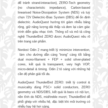
để tránh strand-interaction), ZERO-Tech geometry
(no characteristic impedance), Carbon-based
linearised Noise-Dissipation System (NDS) và tuỳ
chọn 72V Dielectric-Bias System (DBS) để ổn định
dielectric. AudioQuest hướng tới giảm nhiễu băng
rộng, giữ năng lượng dải thấp và đem lại cảm giác
trình diễn giàu nhạc tính. Thông số và mô tả công
nghệ ThunderBird ZERO được AudioQuest nêu rõ
trên trang sản phẩm.
Nordost Odin 2 mang triết lý minimize intervention,
làm cho đường dẫn càng “trong” càng tốt bằng
dual mono-filament + FEP + solid silver-plated
cores, kết quả là transparent, very high VOP,
micro-detail & timing. Odin 2 tỏ sáng với những hệ
cần độ phân giải tối đa.
AudioQuest ThunderBird ZERO: triết lý control &
musicality dùng PSC+ solid conductors, ZERO
geometry và NDS/DBS, kết quả là bass có nội lực,
nền tĩnh do NDS, mid/treble mượt; ThunderBird dễ
phối ghép với nhiều hệ, đặc biệt khi môi trường có
nhiễu hay hệ hơi sáng.