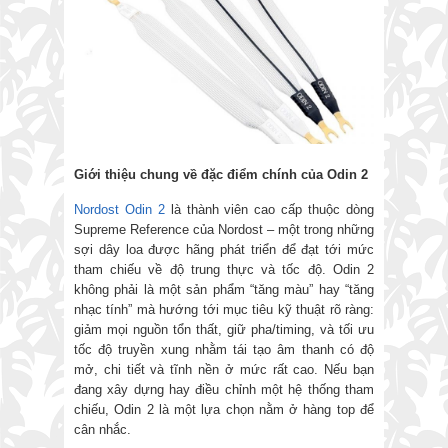
Giới thiệu chung
về
đặc
điểm chính của
Odin 2
Nordost Odin 2
là thành viên cao cấp thuộc dòng
Supreme Reference của Nordost – một trong những
sợi dây loa được hãng phát triển để đạt tới mức
tham chiếu về độ trung thực và tốc độ. Odin 2
không phải là một sản phẩm “tăng màu” hay “tăng
nhạc tính” mà hướng tới mục tiêu kỹ thuật rõ ràng:
giảm mọi nguồn tổn thất, giữ pha/timing, và tối ưu
tốc độ truyền xung nhằm tái tạo âm thanh có độ
mở, chi tiết và tĩnh nền ở mức rất cao. Nếu bạn
đang xây dựng hay điều chỉnh một hệ thống tham
chiếu, Odin 2 là một lựa chọn nằm ở hàng top để
cân nhắc.