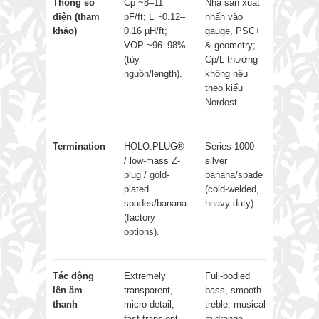
Thông số
Cp ~8–11
Nhà sản xuất
điện (tham
pF/ft; L ~0.12–
nhấn vào
khảo)
0.16 µH/ft;
gauge, PSC+
VOP ~96–98%
& geometry;
(tùy
Cp/L thường
nguồn/length).
không nêu
theo kiểu
Nordost.
Termination
HOLO:PLUG®
Series 1000
/ low-mass Z-
silver
plug / gold-
banana/spade
plated
(cold-welded,
spades/banana
heavy duty).
(factory
options).
Tác động
Extremely
Full-bodied
lên âm
transparent,
bass, smooth
thanh
micro-detail,
treble, musical
fast transient,
midrange,