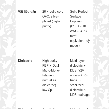
Vật liệu dẫn
26 × solid-core
Solid Perfect-
OFC, silver-
Surface
plated (high-
Copper+
purity).
(PSC+) (10
AWG / 4.73
mm²
equivalent tuỳ
model).
Dielectric
High-purity
Multi-layer
FEP + Dual
dielectric +
Micro-Mono-
DBS (72V
Filament
option) + RF
(virtual air
traps →
dielectric) →
stabilized
low Cp.
dielectric &
NDS drainage.