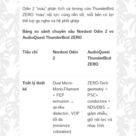
Odin 2 “máu” phân tích và timing còn ThunderBird
ZERO “máu” nội lực cùng nền tối, mỗi bên có lợi
thế tuỳ gu nghe và hệ phối ghép.
Bảng so sánh chuyên sâu Nordost Odin 2 vs
AudioQuest ThunderBird ZERO
Tiêu chí
Nordost Odin
AudioQuest
2
ThunderBird
ZERO
Triết lý thiết
Dual Micro-
ZERO-Tech
kế
Mono-Filament
geometry +
+ FEP
PSC+
extrusion →
conductors +
air-like
NDS/DBS →
dielectric, VOP
giảm nhiễu,
tối đa
giữ nội lực và
(minimize
nhạc tính.
coloration).