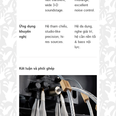
wide 3-D
excellent
soundstage.
noise control.
Ứng dụng
Hệ tham chiếu,
Hệ đa dụng,
khuyến
studio-like
nghe giải trí,
nghị
precision, hi-
hệ cần nền tối
res sources.
& bass nội
lực.
Kết luận và phối ghép