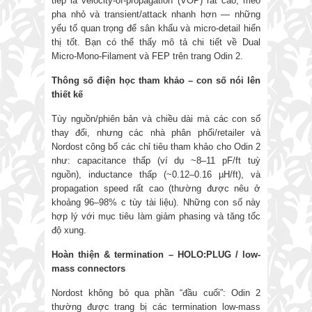
tiếp là velocity-of-propagation (VOP) rất cao, méo
pha nhỏ và transient/attack nhanh hơn — những
yếu tố quan trọng để sân khấu và micro-detail hiển
thị tốt. Bạn có thể thấy mô tả chi tiết về Dual
Micro-Mono-Filament và FEP trên trang Odin 2.
Thông số điện học tham khảo
–
con số nói lên
thiết kế
Tùy nguồn/phiên bản và chiều dài mà các con số
thay đổi, nhưng các nhà phân phối/retailer và
Nordost công bố các chỉ tiêu tham khảo cho Odin 2
như: capacitance thấp (ví dụ ~8–11 pF/ft tuỳ
nguồn), inductance thấp (~0.12–0.16 µH/ft), và
propagation speed rất cao (thường được nêu ở
khoảng 96–98% c tùy tài liệu). Những con số này
hợp lý với mục tiêu làm giảm phasing và tăng tốc
độ xung.
Hoàn thiện & termination
–
HOLO:PLUG / low-
mass connectors
Nordost không bỏ qua phần “đầu cuối”: Odin 2
thường được trang bị các termination low-mass