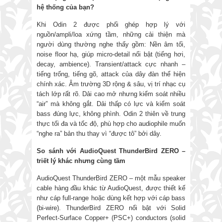
hệ thống
của bạn?
Khi Odin 2 được phối ghép hợp lý với
nguồn/ampli/loa xứng tầm, những cải thiện mà
người dùng thường nghe thấy gồm: Nền âm tối,
noise floor hạ, giúp micro-detail nổi bật (tiếng hơi,
decay, ambience). Transient/attack cực nhanh –
tiếng trống, tiếng gõ, attack của dây đàn thể hiện
chính xác. Âm trường 3D rộng & sâu, vị trí nhạc cụ
tách lớp rất rõ. Dải cao mở nhưng kiểm soát nhiều
“air” mà không gắt. Dải thấp có lực và kiểm soát
bass đúng lực, không phình. Odin 2 thiên về trung
thực tối đa và tốc độ, phù hợp cho audiophile muốn
“nghe ra” bản thu thay vì “được tô” bởi dây.
So
sánh với
AudioQuest ThunderBird ZERO
–
triết lý khác nhưng cùng tầm
AudioQuest ThunderBird ZERO – một mẫu speaker
cable hàng đầu khác từ AudioQuest, được thiết kế
như cáp full-range hoặc dùng kết hợp với cáp bass
(bi-wire). ThunderBird ZERO nổi bật với Solid
Perfect-Surface Copper+ (PSC+) conductors (solid