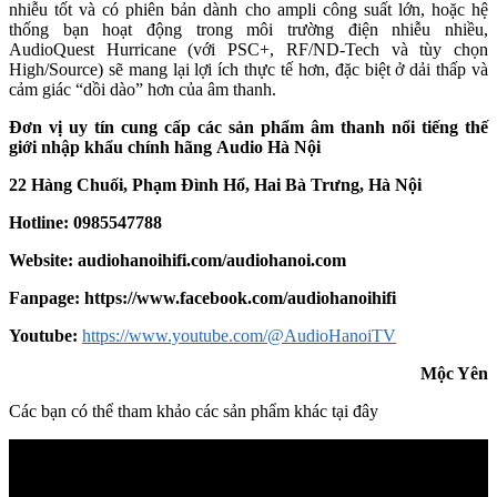
nhiễu tốt và có phiên bản dành cho ampli công suất lớn, hoặc hệ
thống bạn hoạt động trong môi trường điện nhiễu nhiều,
AudioQuest Hurricane (với PSC+, RF/ND-Tech và tùy chọn
High/Source) sẽ mang lại lợi ích thực tế hơn, đặc biệt ở dải thấp và
cảm giác “dồi dào” hơn của âm thanh.
Đơn vị uy tín cung cấp các sản phẩm âm thanh nổi tiếng thế
giới nhập khẩu chính hãng
Audio Hà Nội
22 Hàng Chuối, Phạm Đình Hổ, Hai Bà Trưng, Hà Nội
Hotline: 0985547788
Website:
audiohanoihifi.com/audiohanoi.com
Fanpage: https://www.facebook.com/audiohanoihifi
Yout
u
be:
https://www.youtube.com/@AudioHanoiTV
Mộc Yên
Các bạn có thể tham khảo các sản phẩm khác tại đây