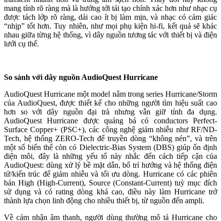
mang tính rõ ràng mà là hướng tới tái tạo chính xác hơn như nhạc cụ
được tách lớp rõ ràng, dải cao ít bị làm mịn, và nhạc có cảm giác
“nhịp” tốt hơn. Tuy nhiên, như mọi phụ kiện hi-fi, kết quả sẽ khác
nhau giữa từng hệ thống, vì dây nguồn tương tác với thiết bị và điện
lưới cụ thể.
So sánh với dây nguồn
AudioQuest Hurricane
AudioQuest Hurricane một model nằm trong series Hurricane/Storm
của AudioQuest, được thiết kế cho những người tìm hiệu suất cao
hơn so với dây nguồn đại trà nhưng vẫn giữ tính đa dụng.
AudioQuest Hurricane được quảng bá có conductors Perfect-
Surface Copper+ (PSC+), các công nghệ giảm nhiễu như RF/ND-
Tech, hệ thống ZERO-Tech để truyền dòng “không nén”, và trên
một số biến thể còn có Dielectric-Bias System (DBS) giúp ổn định
điện môi, đây là những yếu tố này nhắc đến cách tiếp cận của
AudioQuest: dùng xử lý bề mặt dẫn, bố trí hướng và hệ thống điện
tử/kiến trúc để giảm nhiễu và tối ưu dòng. Hurricane có các phiên
bản High (High-Current), Source (Constant-Current) tuỳ mục đích
sử dụng và có rating dòng khá cao, điều này làm Hurricane trở
thành lựa chọn linh động cho nhiều thiết bị, từ nguồn đến ampli.
Về cảm nhận âm thanh, người dùng thường mô tả Hurricane cho