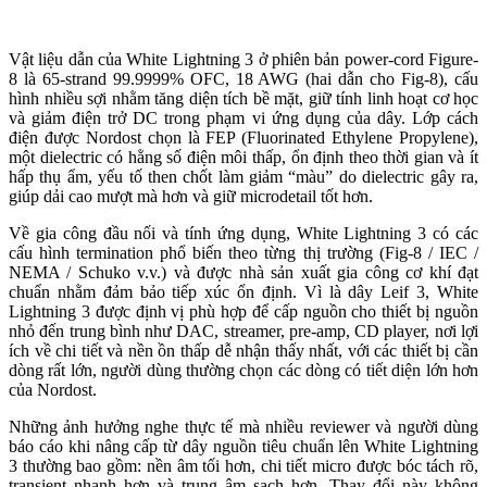
Vật liệu dẫn của White Lightning 3 ở phiên bản power-cord Figure-
8 là 65-strand 99.9999% OFC, 18 AWG (hai dẫn cho Fig-8), cấu
hình nhiều sợi nhằm tăng diện tích bề mặt, giữ tính linh hoạt cơ học
và giảm điện trở DC trong phạm vi ứng dụng của dây. Lớp cách
điện được Nordost chọn là FEP (Fluorinated Ethylene Propylene),
một dielectric có hằng số điện môi thấp, ổn định theo thời gian và ít
hấp thụ ẩm, yếu tố then chốt làm giảm “màu” do dielectric gây ra,
giúp dải cao mượt mà hơn và giữ microdetail tốt hơn.
Về gia công đầu nối và tính ứng dụng, White Lightning 3 có các
cấu hình termination phổ biến theo từng thị trường (Fig-8 / IEC /
NEMA / Schuko v.v.) và được nhà sản xuất gia công cơ khí đạt
chuẩn nhằm đảm bảo tiếp xúc ổn định. Vì là dây Leif 3, White
Lightning 3 được định vị phù hợp để cấp nguồn cho thiết bị nguồn
nhỏ đến trung bình như DAC, streamer, pre-amp, CD player, nơi lợi
ích về chi tiết và nền ồn thấp dễ nhận thấy nhất, với các thiết bị cần
dòng rất lớn, người dùng thường chọn các dòng có tiết diện lớn hơn
của Nordost.
Những ảnh hưởng nghe thực tế mà nhiều reviewer và người dùng
báo cáo khi nâng cấp từ dây nguồn tiêu chuẩn lên White Lightning
3 thường bao gồm: nền âm tối hơn, chi tiết micro được bóc tách rõ,
transient nhanh hơn và trung âm sạch hơn. Thay đổi này không