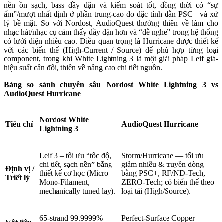
nền ồn sạch, bass đầy đặn và kiểm soát tốt, đồng thời có “sự
ấm”/mượt nhất định ở phần trung-cao do đặc tính dẫn PSC+ và xử
lý bề mặt. So với Nordost, AudioQuest thường thiên về làm cho
nhạc hát/nhạc cụ cảm thấy đầy đặn hơn và “dễ nghe” trong hệ thống
có lưới điện nhiễu cao. Điều quan trọng là Hurricane được thiết kế
với các biến thể (High-Current / Source) để phù hợp từng loại
component, trong khi White Lightning 3 là một giải pháp Leif giá-
hiệu suất cân đối, thiên về nâng cao chi tiết nguồn.
Bảng so sánh chuyên sâu Nordost White Lightning 3 vs
AudioQuest Hurricane
Nordost White
Tiêu chí
AudioQuest Hurricane
Lightning 3
Leif 3 – tối ưu “tốc độ,
Storm/Hurricane — tối ưu
chi tiết, sạch nền” bằng
giảm nhiễu & truyền dòng
Định vị /
thiết kế cơ học (Micro
bằng PSC+, RF/ND-Tech,
Triết lý
Mono-Filament,
ZERO-Tech; có biến thể theo
mechanically tuned lay).
loại tải (High/Source).
65-strand 99.9999%
Perfect-Surface Copper+