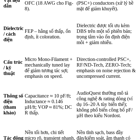
Vật liệu
OFC (18 AWG cho Fig-
(PSC+) conductors (xử lý bề
dẫn
8).
mặt để giảm khuyết).
Dielectric được tối ưu kèm
Dielectric
FEP – hằng số thấp, ổn
DBS trên một số phiên bản;
/ cách
định, ít coloration.
trọng tâm vào ổn định điện
điện
môi + giảm nhiễu.
Micro Mono-Filament +
Direction-controlled PSC+,
Cấu trúc
mechanically tuned lay
RF/ND-Tech, ZERO-Tech;
/ kỹ
để giảm tương tác sợi;
emphasis on noise rejection &
thuật
emphasis on speed.
uncompressed current.
AudioQuest thường mô tả
Thông số
Capacitance ≈ 10 pF/ft;
công nghệ & rating dòng (ví
điện
Inductance ≈ 0.146
dụ 16–20 A tùy biến thể);
(tham
µH/ft; VOP ≈ 81%; DC
không phổ biến công bố pF/
khảo)
R thấp.
µH theo kiểu Nordost.
Nền tối hơn, chi tiết
Nền tĩnh sạch, bass đầy
Tác động
micro rõ, transient nhanh,
đặn/kiểm soát, âm thanh có