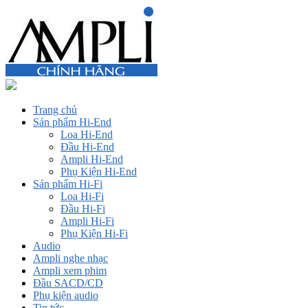
Trang chủ
Sản phẩm Hi-End
Loa Hi-End
Đầu Hi-End
Ampli Hi-End
Phụ Kiện Hi-End
Sản phẩm Hi-Fi
Loa Hi-Fi
Đầu Hi-Fi
Ampli Hi-Fi
Phụ Kiện Hi-Fi
Audio
Ampli nghe nhạc
Ampli xem phim
Đầu SACD/CD
Phụ kiện audio
Tin tức