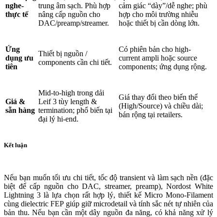
nghe-
trung âm sạch. Phù hợp
cảm giác “dày”/dễ nghe; phù
thực tế
nâng cấp nguồn cho
hợp cho môi trường nhiễu
DAC/preamp/streamer.
hoặc thiết bị cần dòng lớn.
Ứng
Có phiên bản cho high-
Thiết bị nguồn /
dụng ưu
current ampli hoặc source
components cần chi tiết.
tiên
components; ứng dụng rộng.
Mid-to-high trong dải
Giá thay đổi theo biến thể
Giá &
Leif 3 tùy length &
(High/Source) và chiều dài;
sẵn hàng
termination; phổ biến tại
bán rộng tại retailers.
đại lý hi-end.
Kết luận
Nếu bạn muốn tối ưu chi tiết, tốc độ transient và làm sạch nền (đặc
biệt để cấp nguồn cho DAC, streamer, preamp), Nordost White
Lightning 3 là lựa chọn rất hợp lý, thiết kế Micro Mono-Filament
cùng dielectric FEP giúp giữ microdetail và tính sắc nét tự nhiên của
bản thu. Nếu bạn cần một dây nguồn đa năng, có khả năng xử lý