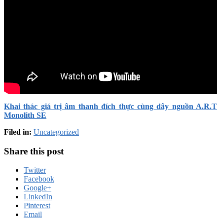
Khai thác giá trị âm thanh đích thực cùng dây nguồn A.R.T
Monolith SE
Filed in:
Uncategorized
Share this post
Twitter
Facebook
Google+
LinkedIn
Pinterest
Email