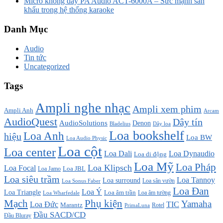
Micro không dây PA Audio ACT-6000A – Sức mạnh sân
khấu trong hệ thống karaoke
Danh Mục
Audio
Tin tức
Uncategorized
Tags
Ampli nghe nhạc
Ampli xem phim
Ampli Anh
Arcam
AudioQuest
Dây tín
AudioSolutions
Denon
Bladelius
Dây loa
Loa bookshelf
Loa Anh
hiệu
Loa BW
Loa Audio Physic
Loa cột
Loa center
Loa Dali
Loa Dynaudio
Loa di động
Loa Mỹ
Loa Pháp
Loa Klipsch
Loa Focal
Loa JBL
Loa Jamo
Loa siêu trầm
Loa Tannoy
Loa surround
Loa sân vườn
Loa Sonus Faber
Loa Đan
Loa Ý
Loa Triangle
Loa âm trần
Loa âm tường
Loa Wharfedale
Mạch
Phụ kiện
Yamaha
TIC
Loa Đức
Marantz
PrimaLuna
Rotel
Đầu SACD/CD
Đầu Bluray