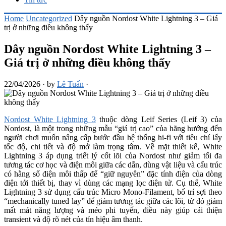
Home
Uncategorized
Dây nguồn Nordost White Lightning 3 – Giá
trị ở những điều không thấy
Dây nguồn Nordost White Lightning 3 –
Giá trị ở những điều không thấy
22/04/2026
·
by
Lê Tuấn
·
Nordost White Lightning 3
thuộc dòng Leif Series (Leif 3) của
Nordost, là một trong những mẫu “giá trị cao” của hãng hướng đến
người chơi muốn nâng cấp bước đầu hệ thống hi-fi với tiêu chí lấy
tốc độ, chi tiết và độ mở làm trọng tâm. Về mặt thiết kế, White
Lightning 3 áp dụng triết lý cốt lõi của Nordost như giảm tối đa
tương tác cơ học và điện môi giữa các dẫn, dùng vật liệu và cấu trúc
có hằng số điện môi thấp để “giữ nguyên” đặc tính điện của dòng
điện tới thiết bị, thay vì dùng các mạng lọc điện tử. Cụ thể, White
Lightning 3 sử dụng cấu trúc Micro Mono-Filament, bố trí sợi theo
“mechanically tuned lay” để giảm tương tác giữa các lõi, từ đó giảm
mất mát năng lượng và méo phi tuyến, điều này giúp cải thiện
transient và độ rõ nét của tín hiệu âm thanh.