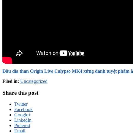
Đầu đĩa than Origin Live Calypso MK4 xứng danh tuyệt phẩm 
Filed in:
Uncategorized
Share this post
Twitter
Facebook
Google+
LinkedIn
Pinterest
Email