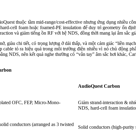
oQuest thuộc tầm mid-range/cost-effective nhưng ứng dụng nhiều côn
ard-cell foam hoặc foamed-PE insulation để duy trì geometry ổn định,
eraction và giảm tiếng ồn RF với hệ NDS, đồng thời mang lại âm sắc gi
, giàu chi tiết, có trọng lượng ở dải thấp, và một cảm giác “liền mạ
cable tỏ ra hiệu quả trong môi trường điện nhiễu vì nó chủ động phâ
bằng NDS, nên kết quả nghe thường có “vân tay” âm sắc hơi khác, Carbon
Carbon
AudioQuest Carbon
r-plated OFC, FEP, Micro-Mono-
Giảm strand-interaction & nhi
NDS, hard-cell foam insulatio
lid conductors (arranged as 3 twisted
Solid conductors (high-purity 