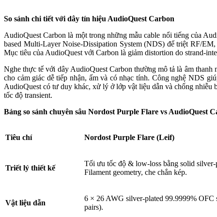
So
sánh chi tiết với dây tín hiệu
AudioQuest Carbon
AudioQuest Carbon là một trong những mẫu cable nổi tiếng của Audi
based Multi-Layer Noise-Dissipation System (NDS) để triệt RF/EM, h
Mục tiêu của AudioQuest với Carbon là giảm distortion do strand-int
Nghe thực tế với dây AudioQuest Carbon thường mô tả là âm thanh mở
cho cảm giác dễ tiếp nhận, ấm và có nhạc tính. Công nghệ NDS giúp 
AudioQuest có tư duy khác, xử lý ở lớp vật liệu dẫn và chống nhiễu 
tốc độ transient.
Bảng so sánh chuyên sâu Nordost Purple Flare vs AudioQuest 
Tiêu chí
Nordost Purple Flare (Leif)
Tối ưu tốc độ & low-loss bằng solid silve
Triết lý thiết kế
Filament geometry, che chắn kép.
6 × 26 AWG silver-plated 99.9999% OFC so
Vật liệu dẫn
pairs).