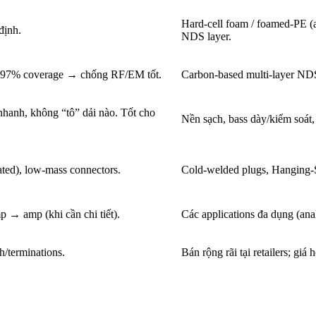
Hard-cell foam / foamed-PE (a
định.
NDS layer.
→ ~97% coverage → chống RF/EM tốt.
Carbon-based multi-layer NDS
t nhanh, không “tô” dải nào. Tốt cho
Nền sạch, bass dày/kiểm soát,
ted), low-mass connectors.
Cold-welded plugs, Hanging-S
→ amp (khi cần chi tiết).
Các applications đa dụng (anal
h/terminations.
Bán rộng rãi tại retailers; giá