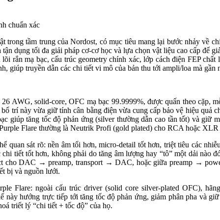
ật trong tầm trung của Nordost, có mục tiêu mang lại bước nhảy về chi
e là tận dụng tối đa giải pháp cơ-cơ học và lựa chọn vật liệu cao cấp đ
n lõi rắn mạ bạc, cấu trúc geometry chính xác, lớp cách điện FEP chấ
ịnh, giúp truyền dẫn các chi tiết vi mô của bản thu tới ampli/loa mà g
ors 26 AWG, solid-core, OFC mạ bạc 99.9999%, được quấn theo cặp, mỗ
bố trí này vừa giữ tính cân bằng điện vừa cung cấp bảo vệ hiệu quả c
giúp tăng tốc độ phản ứng (silver thường dẫn cao tần tốt) và giữ mic
urple Flare thường là Neutrik Profi (gold plated) cho RCA hoặc XLR c
 quan sát rõ: nền âm tối hơn, micro-detail tốt hơn, triệt tiêu các nhi
hi tiết tốt hơn, không phải do tăng âm lượng hay “tô” một dải nào đ
nnect cho DAC → preamp, transport → DAC, hoặc giữa preamp → power 
ết bị và nguồn lưới.
e Flare: ngoài cấu trúc driver (solid core silver-plated OFC), hãng
t kế này hướng trực tiếp tới tăng tốc độ phản ứng, giảm phân pha và giữ
 triết lý “chi tiết + tốc độ” của họ.