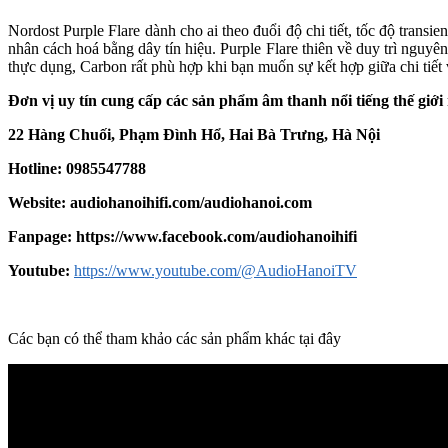
Nordost Purple Flare dành cho ai theo đuổi độ chi tiết, tốc độ trans
nhân cách hoá bằng dây tín hiệu. Purple Flare thiên về duy trì nguyê
thực dụng, Carbon rất phù hợp khi bạn muốn sự kết hợp giữa chi tiế
Đơn vị uy tín cung cấp các sản phẩm âm thanh nổi tiếng thế giớ
22 Hàng Chuối, Phạm Đình Hổ, Hai Bà Trưng, Hà Nội
Hotline: 0985547788
Website:
audiohanoihifi.com/audiohanoi.com
Fanpage: https://www.facebook.com/audiohanoihifi
Yout
u
be:
https://www.youtube.com/@AudioHanoiTV
Các bạn có thể tham khảo các sản phẩm khác tại đây