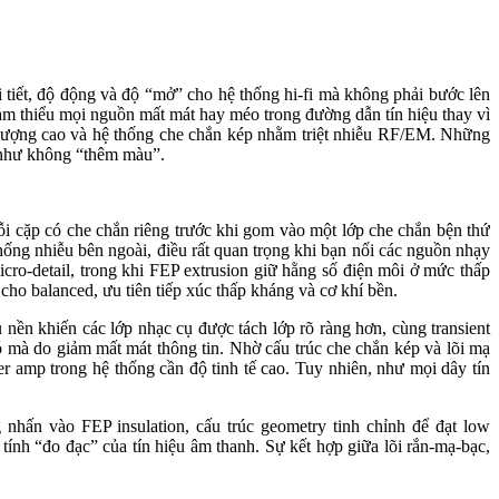
 tiết, độ động và độ “mở” cho hệ thống hi-fi mà không phải bước lên
ể giảm thiểu mọi nguồn mất mát hay méo trong đường dẫn tín hiệu thay vì
t lượng cao và hệ thống che chắn kép nhằm triệt nhiễu RF/EM. Những
ần như không “thêm màu”.
i cặp có che chắn riêng trước khi gom vào một lớp che chắn bện thứ
hống nhiễu bên ngoài, điều rất quan trọng khi bạn nối các nguồn nhạy
ro-detail, trong khi FEP extrusion giữ hằng số điện môi ở mức thấp
ho balanced, ưu tiên tiếp xúc thấp kháng và cơ khí bền.
ễu nền khiến các lớp nhạc cụ được tách lớp rõ ràng hơn, cùng transient
ó mà do giảm mất mát thông tin. Nhờ cấu trúc che chắn kép và lõi mạ
amp trong hệ thống cần độ tinh tế cao. Tuy nhiên, như mọi dây tín
 nhấn vào FEP insulation, cấu trúc geometry tinh chỉnh để đạt low
 tính “đo đạc” của tín hiệu âm thanh. Sự kết hợp giữa lõi rắn-mạ-bạc,