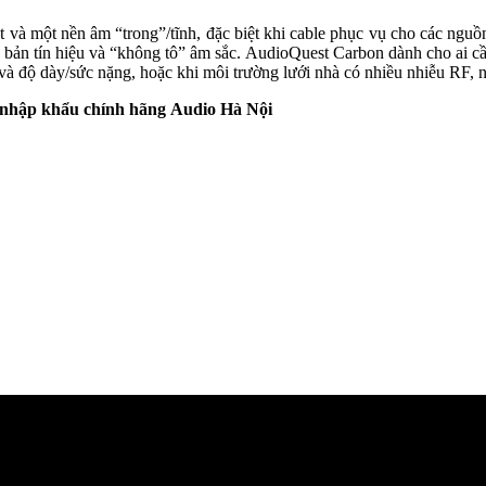
ient và một nền âm “trong”/tĩnh, đặc biệt khi cable phục vụ cho các ngu
n bản tín hiệu và “không tô” âm sắc. AudioQuest Carbon dành cho ai cầ
t và độ dày/sức nặng, hoặc khi môi trường lưới nhà có nhiều nhiễu RF,
i nhập khẩu chính hãng
Audio Hà Nội