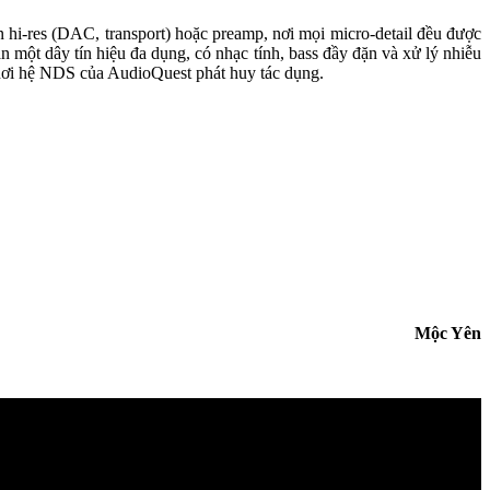
ồn hi-res (DAC, transport) hoặc preamp, nơi mọi micro-detail đều được
n một dây tín hiệu đa dụng, có nhạc tính, bass đầy đặn và xử lý nhiễu
 nơi hệ NDS của AudioQuest phát huy tác dụng.
Mộc Yên