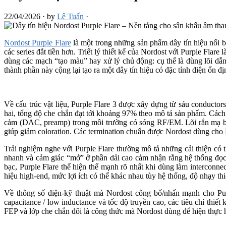
22/04/2026
·
by
Lê Tuấn
·
Nordost Purple Flare
là một trong những sản phẩm dây tín hiệu nổi b
các series đắt tiền hơn. Triết lý thiết kế của Nordost với Purple Flar
dùng các mạch “tạo màu” hay xử lý chủ động: cụ thể là dùng lõi dẫ
thành phần này cộng lại tạo ra một dây tín hiệu có đặc tính điện ổn đ
Về cấu trúc vật liệu, Purple Flare 3 được xây dựng từ sáu conduct
hai, tổng độ che chắn đạt tới khoảng 97% theo mô tả sản phẩm. Cách 
cảm (DAC, preamp) trong môi trường có sóng RF/EM. Lõi rắn mạ bạc 
giúp giảm coloration. Các termination chuẩn được Nordost dùng cho P
Trải nghiệm nghe với Purple Flare thường mô tả những cải thiện có thể
nhanh và cảm giác “mở” ở phần dải cao cảm nhận rằng hệ thống đọc c
bạc, Purple Flare thể hiện thế mạnh rõ nhất khi dùng làm interco
hiệu high-end, mức lợi ích có thể khác nhau tùy hệ thống, độ nhạy thi
Về thông số điện-kỹ thuật mà Nordost công bố/nhấn mạnh cho Purpl
capacitance / low inductance và tốc độ truyền cao, các tiêu chí thiế
FEP và lớp che chắn đôi là công thức mà Nordost dùng để hiện thực hoá