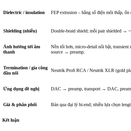
Dielectric / insulation
FEP extrusion – hằng số điện môi thấp, ổn 
Shielding (nhiễu)
Double-braid shield; mỗi pair shielded 
Ảnh hưởng tới âm
Nền tối hơn, micro-detail nổi bật, transien
thanh
source → preamp.
Termination / gia công
Neutrik Profi RCA / Neutrik XLR (gold pla
đầu nối
Ứng dụng đề nghị
DAC → preamp, transport → DAC, preamp 
Giá & phân phối
Bán qua đại lý hi-end; nhiều lựa chọn lengt
Kết luận