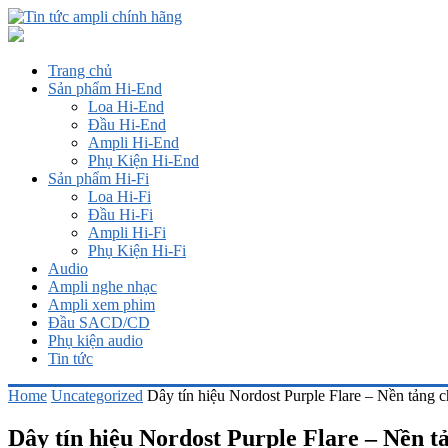
Trang chủ
Sản phẩm Hi-End
Loa Hi-End
Đầu Hi-End
Ampli Hi-End
Phụ Kiện Hi-End
Sản phẩm Hi-Fi
Loa Hi-Fi
Đầu Hi-Fi
Ampli Hi-Fi
Phụ Kiện Hi-Fi
Audio
Ampli nghe nhạc
Ampli xem phim
Đầu SACD/CD
Phụ kiện audio
Tin tức
Home
Uncategorized
Dây tín hiệu Nordost Purple Flare – Nền tảng 
Dây tín hiệu Nordost Purple Flare – Nền 