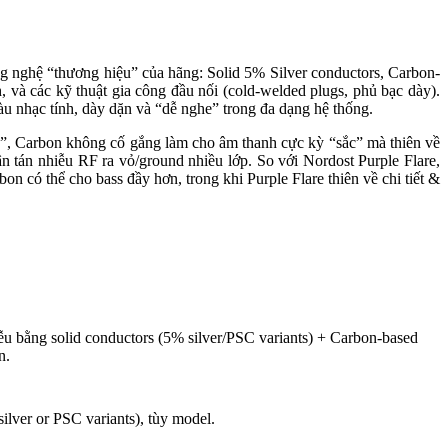
g nghệ “thương hiệu” của hãng: Solid 5% Silver conductors, Carbon-
 và các kỹ thuật gia công đầu nối (cold-welded plugs, phủ bạc dày).
àu nhạc tính, dày dặn và “dễ nghe” trong đa dạng hệ thống.
ch”, Carbon không cố gắng làm cho âm thanh cực kỳ “sắc” mà thiên về
n tán nhiễu RF ra vỏ/ground nhiều lớp. So với Nordost Purple Flare,
 có thể cho bass đầy hơn, trong khi Purple Flare thiên về chi tiết &
ễu bằng solid conductors (5% silver/PSC variants) + Carbon-based
n.
silver or PSC variants), tùy model.