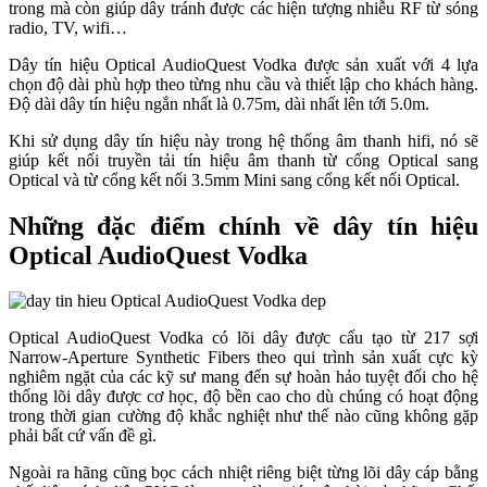
trong mà còn giúp dây tránh được các hiện tượng nhiễu RF từ sóng
radio, TV, wifi…
Dây tín hiệu Optical AudioQuest Vodka được sản xuất với 4 lựa
chọn độ dài phù hợp theo từng nhu cầu và thiết lập cho khách hàng.
Độ dài dây tín hiệu ngắn nhất là 0.75m, dài nhất lên tới 5.0m.
Khi sử dụng dây tín hiệu này trong hệ thống âm thanh hifi, nó sẽ
giúp kết nối truyền tải tín hiệu âm thanh từ cổng Optical sang
Optical và từ cổng kết nối 3.5mm Mini sang cổng kết nối Optical.
Những đặc điểm chính về dây tín hiệu
Optical AudioQuest Vodka
Optical AudioQuest Vodka có lõi dây được cấu tạo từ 217 sợi
Narrow-Aperture Synthetic Fibers theo qui trình sản xuất cực kỳ
nghiêm ngặt của các kỹ sư mang đến sự hoàn hảo tuyệt đối cho hệ
thống lõi dây được cơ học, độ bền cao cho dù chúng có hoạt động
trong thời gian cường độ khắc nghiệt như thế nào cũng không gặp
phải bất cứ vấn đề gì.
Ngoài ra hãng cũng bọc cách nhiệt riêng biệt từng lõi dây cáp bằng