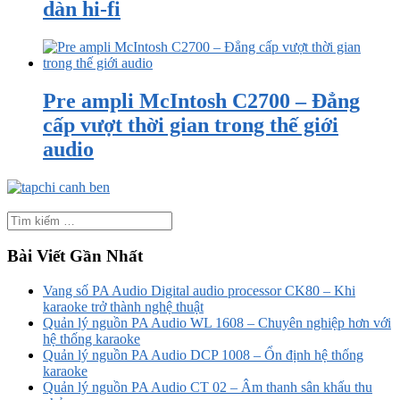
dàn hi-fi
Pre ampli McIntosh C2700 – Đẳng
cấp vượt thời gian trong thế giới
audio
Bài Viết Gần Nhất
Vang số PA Audio Digital audio processor CK80 – Khi
karaoke trở thành nghệ thuật
Quản lý nguồn PA Audio WL 1608 – Chuyên nghiệp hơn với
hệ thống karaoke
Quản lý nguồn PA Audio DCP 1008 – Ổn định hệ thống
karaoke
Quản lý nguồn PA Audio CT 02 – Âm thanh sân khấu thu