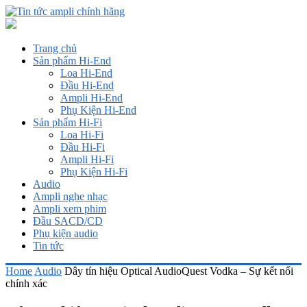
Trang chủ
Sản phẩm Hi-End
Loa Hi-End
Đầu Hi-End
Ampli Hi-End
Phụ Kiện Hi-End
Sản phẩm Hi-Fi
Loa Hi-Fi
Đầu Hi-Fi
Ampli Hi-Fi
Phụ Kiện Hi-Fi
Audio
Ampli nghe nhạc
Ampli xem phim
Đầu SACD/CD
Phụ kiện audio
Tin tức
Home
Audio
Dây tín hiệu Optical AudioQuest Vodka – Sự kết nối
chính xác