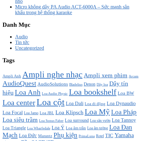
nhỏ
Micro không dây PA Audio ACT-6000A – Sức mạnh sân
khấu trong hệ thống karaoke
Danh Mục
Audio
Tin tức
Uncategorized
Tags
Ampli nghe nhạc
Ampli xem phim
Ampli Anh
Arcam
AudioQuest
Dây tín
AudioSolutions
Denon
Bladelius
Dây loa
Loa bookshelf
Loa Anh
hiệu
Loa BW
Loa Audio Physic
Loa cột
Loa center
Loa Dali
Loa Dynaudio
Loa di động
Loa Mỹ
Loa Pháp
Loa Klipsch
Loa Focal
Loa JBL
Loa Jamo
Loa siêu trầm
Loa Tannoy
Loa surround
Loa sân vườn
Loa Sonus Faber
Loa Đan
Loa Ý
Loa Triangle
Loa âm trần
Loa âm tường
Loa Wharfedale
Mạch
Phụ kiện
Yamaha
TIC
Loa Đức
Marantz
PrimaLuna
Rotel