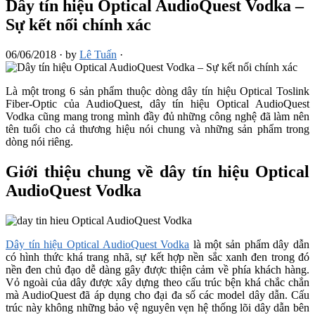
Dây tín hiệu Optical AudioQuest Vodka –
Sự kết nối chính xác
06/06/2018
·
by
Lê Tuấn
·
Là một trong 6 sản phẩm thuộc dòng dây tín hiệu Optical Toslink
Fiber-Optic của AudioQuest, dây tín hiệu Optical AudioQuest
Vodka cũng mang trong mình đầy đủ những công nghệ đã làm nên
tên tuổi cho cả thương hiệu nói chung và những sản phẩm trong
dòng nói riêng.
Giới thiệu chung về dây tín hiệu Optical
AudioQuest Vodka
Dây tín hiệu Optical AudioQuest Vodka
là một sản phẩm dây dẫn
có hình thức khá trang nhã, sự kết hợp nền sắc xanh đen trong đó
nền đen chủ đạo dễ dàng gây được thiện cảm về phía khách hàng.
Vỏ ngoài của dây được xây dựng theo cấu trúc bện khá chắc chắn
mà AudioQuest đã áp dụng cho đại đa số các model dây dẫn. Cấu
trúc này không những bảo vệ nguyên vẹn hệ thống lõi dây dẫn bên