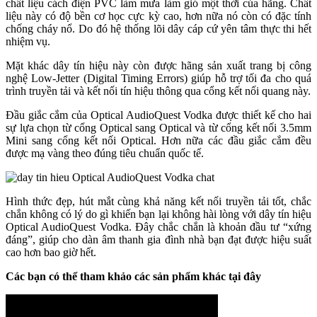
chất liệu cách điện PVC làm mưa làm gió một thời của hãng. Chất
liệu này có độ bền cơ học cực kỳ cao, hơn nữa nó còn có đặc tính
chống cháy nổ. Do đó hệ thống lõi dây cáp cứ yên tâm thực thi hết
nhiệm vụ.
Mặt khác dây tín hiệu này còn được hãng sản xuất trang bị công
nghệ Low-Jetter (Digital Timing Errors) giúp hỗ trợ tối đa cho quá
trình truyền tải và kết nối tín hiệu thông qua cổng kết nối quang này.
Đầu giắc cắm của Optical AudioQuest Vodka được thiết kế cho hai
sự lựa chọn từ cổng Optical sang Optical và từ cổng kết nối 3.5mm
Mini sang cổng kết nối Optical. Hơn nữa các đầu giắc cắm đều
được mạ vàng theo đúng tiêu chuẩn quốc tế.
Hình thức đẹp, hút mắt cùng khả năng kết nối truyền tải tốt, chắc
chắn không có lý do gì khiến bạn lại không hài lòng với dây tín hiệu
Optical AudioQuest Vodka. Đây chắc chắn là khoản đầu tư “xứng
đáng”, giúp cho dàn âm thanh gia đình nhà bạn đạt được hiệu suất
cao hơn bao giờ hết.
Các bạn có thể tham khảo các sản phẩm khác tại đây