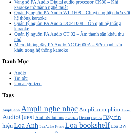
Vang số PA Audio Digital audio processor CK80 – Khi
karaoke trở thành nghệ thuật
Quản lý nguồn PA Audio WL 1608 – Chuyên nghiệp hơn với
hệ thống karaoke
Quản lý nguồn PA Audio DCP 1008 – Ổn định hệ thống
karaoke
Quản lý nguồn PA Audio CT 02 – Âm thanh sân khấu thu
nhỏ
Micro không dây PA Audio ACT-6000A – Sức mạnh sân
khấu trong hệ thống karaoke
Danh Mục
Audio
Tin tức
Uncategorized
Tags
Ampli nghe nhạc
Ampli xem phim
Ampli Anh
Arcam
AudioQuest
Dây tín
AudioSolutions
Denon
Bladelius
Dây loa
Loa bookshelf
Loa Anh
hiệu
Loa BW
Loa Audio Physic