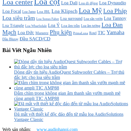
Loa cột
Loa center
Loa Dali
Loa Dynaudio
Loa di động
Loa Mỹ
Loa Pháp
Loa Klipsch
Loa Focal
Loa JBL
Loa Jamo
Loa siêu trầm
Loa Tannoy
Loa surround
Loa sân vườn
Loa Sonus Faber
Loa Đan
Loa Ý
Loa Triangle
Loa âm trần
Loa âm tường
Loa Wharfedale
Mạch
Phụ kiện
Yamaha
TIC
Loa Đức
Marantz
PrimaLuna
Rotel
Đầu SACD/CD
Đầu Bluray
Bài Viết Ngẫu Nhiên
Dòng dây tín hiệu AudioQuest Subwoofer Cables – Trợ thủ
đắc lực cho loa siêu trầm
Đắm chìm trong không gian âm thanh sân vườn mạnh mẽ
cùng ampli TIC AMP88
Đã mắt với thiết kế độc đáo đến từ mẫu loa AudioSolutions
Vantage Classic
Web sản phẩm:
www.audiohanoi.com