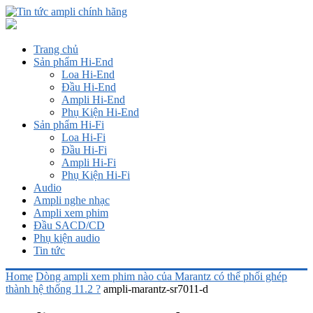
Trang chủ
Sản phẩm Hi-End
Loa Hi-End
Đầu Hi-End
Ampli Hi-End
Phụ Kiện Hi-End
Sản phẩm Hi-Fi
Loa Hi-Fi
Đầu Hi-Fi
Ampli Hi-Fi
Phụ Kiện Hi-Fi
Audio
Ampli nghe nhạc
Ampli xem phim
Đầu SACD/CD
Phụ kiện audio
Tin tức
Home
Dòng ampli xem phim nào của Marantz có thể phối ghép
thành hệ thống 11.2 ?
ampli-marantz-sr7011-d