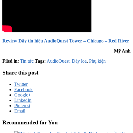
Review Dây tín hiệu AudioQuest Tower – Chicago – Red River
Mỹ Anh
Filed in:
Tin tức
Tags:
AudioQuest
,
Dây loa
,
Phụ kiện
Share this post
Twitter
Facebook
Google+
LinkedIn
Pinterest
Email
Recommended for You