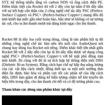
STT, hệ thống nhiều tầng vỏ carbon NDS và ống cách điện PE.
Điểm khác biệt của Rocket 44 với 2 dây còn lại nằm ở lõi dây dẫn
với sự kết hợp cẩn thận của 2 công nghệ chế tác dây PSC (Perfect-
Surface Copper) và PSC+ (Perfect-Surface Copper+) mang đến độ
tinh khiết đạt mức gần như hoàn hảo, hầu như sẽ không có sự tương
tác sợi, cho ra âm thanh mượt mà đáng kinh ngạc cho âm thanh.
Rocket 88 là dây loa cuối trong dòng, cũng là sản phẩm hội tụ đủ
những công nghệ chế tác làm nên tên tuổi cho AudioQuest nói
chung hay dòng loa Rocket nói riêng. Điểm khác biệt lớn nhất giữa
Rocket 88 với 2 dây dẫn còn lại là lõi dây dẫn được sử dụng công
nghệ PSC+ (Perfect-Surface Copper+) với bề mặt phủ đồng mịn
tinh khiết. Đi cùng với đó là sự tích hợp hệ thống điện môi DBS
(Dieletric Bi-as System). Bằng cách hạn chế sự hấp thụ năng lượng
của các vật liệu cách nhiệt, đồng thời tạo ra một môi trường tĩnh
điện ổn định, bão hòa và phân cực tốt các phân tử của lớp cách
điện, DBS làm giảm đi đáng kể hiện tượng chậm trễ khi truyền tín
hiệu bên trong dây, cho âm thanh chi tiết và có độ tương phản cao.
Tham khảo các dòng sản phẩm khác tại đây