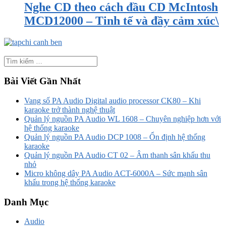
Nghe CD theo cách đầu CD McIntosh
MCD12000 – Tinh tế và đầy cảm xúc\
Bài Viết Gần Nhất
Vang số PA Audio Digital audio processor CK80 – Khi
karaoke trở thành nghệ thuật
Quản lý nguồn PA Audio WL 1608 – Chuyên nghiệp hơn với
hệ thống karaoke
Quản lý nguồn PA Audio DCP 1008 – Ổn định hệ thống
karaoke
Quản lý nguồn PA Audio CT 02 – Âm thanh sân khấu thu
nhỏ
Micro không dây PA Audio ACT-6000A – Sức mạnh sân
khấu trong hệ thống karaoke
Danh Mục
Audio