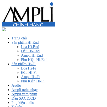
Trang chủ
Sản phẩm Hi-End
Loa Hi-End
Đầu Hi-End
Ampli Hi-End
Phụ Kiện Hi-End
Sản phẩm Hi-Fi
Loa Hi-Fi
Đầu Hi-Fi
Ampli Hi-Fi
Phụ Kiện Hi-Fi
Audio
Ampli nghe nhạc
Ampli xem phim
Đầu SACD/CD
Phụ kiện audio
Tin tức