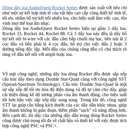
Dòng dây loa AudioQuest Rocket Series
được sản xuất với tiêu chỉ
như một sự kết hợp tinh tế của vật liệu cao cấp cùng thiết kế tinh tế,
tối ưu, nhằm hỗ trợ kết nối nhiều loa, cho hiệu suất làm việc cao, tôn
vinh mọi thể loại âm nhạc.
Dòng dây loa AudioQuest Rocket Series hiện tại gồm 3 dây loa:
Rocket 33, Rocket 44, Rocket 88. Cả 3 dây loa này đều là dây hỗ
trợ kết nối bi-wire với các đầu cắm bắp chuối mạ bạc, bên trái là 2
cọc đấu và bên phải là 4 cọc đấu, hỗ trợ cho việc đấu 2 hoặc 3
đường tiếng độc lập. Mỗi đầu của chúng cũng đều có chú thích rõ
ràng về đầu kết nối với ampli hoặc loa.
Về mặt công nghệ, những dây loa dòng Rocket đều được sắp xếp
cấu trúc dây theo dạng Double Star-Quad cùng với công nghệ SST
(Spread-Spectrum Technology). Cấu trúc Double Star-Quad là một
sự sắp xếp để tối ưu hóa độ điện dung và độ tự cảm cho dây, giúp
cải thiện đáng kể độ tương phản của âm thanh động, cho hiệu suất
tốt hơn hẳn việc sắp xếp dây song song. Trong khi đó, công nghệ
STT lại giúp cân bằng kích thước của các dây dẫn khác nhau, giúp
âm thanh không bị gián đoạn, thêm phần “sạch” và năng động hơn.
Bên cạnh đó, lõi dây của những dây dẫn trong dòng Rocket Series
cũng được chú trọng tối đa về chất liệu và thiết kế với việc được tích
hợp công nghệ PSC và PSC+.