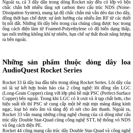
Ngoài ra, cả 3 dây dẫn trong dòng Rocket này đều có lớp vỏ bện
chắc chắn bởi nhiều tầng sợi carbon theo cấu trúc NDS (Noise-
Dissipation System), mang lại độ chắc chắn mà vẫn dẻo dai cho dây,
đồng thời hạn chế được sự ảnh hưởng của nhiễu âm RF từ các thiết
bị nối đất. Những lõi dây bên trong của chúng cũng được bọc trong
ống cách điện làm từ Foamed-Polyethylene có độ biến dạng thấp,
tạo môi trường không khí tự nhiên, hạn chế sự thất thoát năng lượng
ra bên ngoài.
Những sản phẩm thuộc dòng dây loa
AudioQuest Rocket Series
Rocket 33 là dây loa đầu tiên trong dòng Rocket Series. Lõi dây của
nó là sự kết hợp hoàn hảo của 2 công nghệ: lõi đồng rắn LGC
(Long-Grain Copper) cùng với lớp phủ bề mặt PSC (Perfect-Surface
Copper) bên ngoài. Trong khi LGC có ít oxit và ít tạp chất hơn, cho
hiệu suất tốt thì PSC sẽ cung cấp một bề mặt mịn màng đáng kinh
ngạc, loại bỏ méo âm và tăng độ rõ nét cho âm thanh. Ngoài ra,
Rocket 33 vẫn mang những công nghệ chung của cả dòng như cấu
trúc dây Double Star-Quad cùng công nghệ STT, hệ thống vỏ NDS
và ống cách điện PE.
Rocket 44 cũng mang cấu trúc dây Double Star-Quad và công nghệ