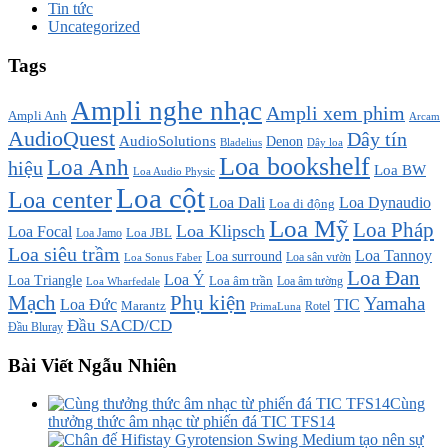
Tin tức
Uncategorized
Tags
Ampli nghe nhạc
Ampli xem phim
Ampli Anh
Arcam
AudioQuest
Dây tín
AudioSolutions
Denon
Bladelius
Dây loa
Loa bookshelf
Loa Anh
hiệu
Loa BW
Loa Audio Physic
Loa cột
Loa center
Loa Dali
Loa Dynaudio
Loa di động
Loa Mỹ
Loa Pháp
Loa Klipsch
Loa Focal
Loa JBL
Loa Jamo
Loa siêu trầm
Loa Tannoy
Loa surround
Loa sân vườn
Loa Sonus Faber
Loa Đan
Loa Ý
Loa Triangle
Loa âm trần
Loa âm tường
Loa Wharfedale
Mạch
Phụ kiện
Yamaha
TIC
Loa Đức
Marantz
PrimaLuna
Rotel
Đầu SACD/CD
Đầu Bluray
Bài Viết Ngẫu Nhiên
Cùng
thưởng thức âm nhạc từ phiến đá TIC TFS14