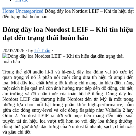
Home
Uncategorized
Dòng dây loa Nordost LEIF – Khi tín hiệu đạt
đến trạng thái hoàn hảo
Dòng dây loa Nordost LEIF – Khi tín hiệu
đạt đến trạng thái hoàn hảo
20/05/2026
·
by
Lê Tuấn
·
Trong thế giới audio hi-fi và hi-end, dây loa đóng vai trò cực kỳ
quan trọng vì nó là phần nối cuối cùng đưa tín hiệu từ ampli đến
loa. Một dây loa chất lượng tốt không chỉ mang tín hiệu điện năng
một cách hiệu quả mà còn ảnh hưởng trực tiếp đến độ động, chi tiết,
âm trường và độ chân thực của toàn bộ hệ thống. Dòng dây loa
Nordost LEIF của thương hiệu Nordost đến từ Mỹ là một trong
những lựa chọn nổi bật trong phân khúc high-performance, nằm
giữa các dòng entry-level và các dòng flagship như Valhalla 2 hay
Odin 2. Nordost LEIF ra đời với mục tiêu mang đến hiệu suất
truyền tải tín hiệu loa vượt trội hơn so với dây loa thông thường,
đồng thời giữ được đặc trưng của Nordost là nhanh, sạch, chính xác
và giàu chi tiết.