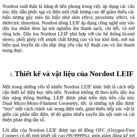
Nordost xuất thân là hãng đi tiên phong trong việc áp dụng các cấu
trúc dây dẫn phức tạp và điện môi chất lượng cao để giảm thiểu các
hiện tượng gây méo tín hiệu như skin effect, proximity effect, và
dielectric distortion. Nordost dòng LEIF áp dụng công nghệ này vào
dây loa nhằm đem lại trải nghiệm âm thanh sạch, chi tiết, và mở
rộng hơn. Dây loa Nordost LEIF phù hợp với các hệ thống hi-end
stereo, phối ghép với ampli chất lượng cao và loa khó tính, nơi mà
hiệu quả truyền tải cần đáp ứng yêu cầu kỹ thuật cao và âm thanh
trung thực.
Thiết kế và vật liệu của Nordost LEIF
Một trong những yếu tố khiến Nordost LEIF khác biệt là cách tiếp
cận thiết kế điện học tiên tiến. Nordost không đi theo kiểu dây loa
dày nặng thông thường. LEIF được phát triển dựa trên cấu trúc
Dual Micro-Mono-Filament Geometry, tức là những sợi dẫn được
“treo” một cách chính xác trong điện môi, giảm thiểu tiếp xúc vật lý
giữa các phần dẫn điện, từ đó giảm nhiễu xuyên tần nội sinh và cải
thiện phản ứng tần số.
Lõi dẫn của Nordost LEIF được tạo từ đồng OFC (Oxygen-Free
Copper) có độ tinh khiết rất cao (99.9999%), giúp giảm đáng kể trở