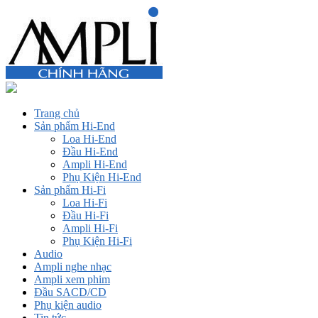
Trang chủ
Sản phẩm Hi-End
Loa Hi-End
Đầu Hi-End
Ampli Hi-End
Phụ Kiện Hi-End
Sản phẩm Hi-Fi
Loa Hi-Fi
Đầu Hi-Fi
Ampli Hi-Fi
Phụ Kiện Hi-Fi
Audio
Ampli nghe nhạc
Ampli xem phim
Đầu SACD/CD
Phụ kiện audio
Tin tức