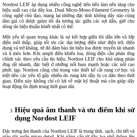
Nordost LEIF áp dụng nhiều công nghệ tiên tiến làm nền tảng cho
hiệu suất cao của dây loa. Dual Micro-Mono-Filament Geometry là
công nghệ chủ đạo, mang lại những đặc tính không dây nào cùng
tầm giá có được giảm tối đa tương tác giữa các sợi dẫn, giữ cho
dòng tín hiệu thuần khiết nhất có thể.
Một yếu tố quan trọng khác là sự kết hợp giữa lõi dẫn lớn và lớp
điện môi thấp, giúp tối ưu các đại lượng điện như điện trở, điện
dung và trở kháng, từ đó đảm bảo tín hiệu loa được truyền tải nhanh
và ít méo hơn. Khi ampli điều khiển loa, dòng điện cần phản ứng
chính xác theo yêu cầu tín hiệu; Nordost LEIF cho khả năng phản
ứng rất nhanh, đặc biệt ở những nốt bass mạnh hoặc các nốt cao
phức tạp. Nordost cũng chú trọng vào thiết kế cắt rung cơ học và
triệt tiêu các yếu tố gây nhiễu do rung khi dây bị co dãn theo thời
gian. Điều này không chỉ có lợi về mặt kỹ thuật mà còn giúp dây
hoạt động ổn định trong thời gian dài.
Hiệu quả âm thanh và ưu điểm khi sử
dụng Nordost LEIF
Đặc trưng âm thanh của Nordost LEIF là trung tính, sạch, chi tiết và
giàu dải ngắn micro-detail. Khi nâng cấp từ dây loa phổ thông lên