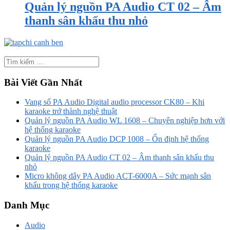
Quản lý nguồn PA Audio CT 02 – Âm
thanh sân khấu thu nhỏ
Bài Viết Gần Nhất
Vang số PA Audio Digital audio processor CK80 – Khi
karaoke trở thành nghệ thuật
Quản lý nguồn PA Audio WL 1608 – Chuyên nghiệp hơn với
hệ thống karaoke
Quản lý nguồn PA Audio DCP 1008 – Ổn định hệ thống
karaoke
Quản lý nguồn PA Audio CT 02 – Âm thanh sân khấu thu
nhỏ
Micro không dây PA Audio ACT-6000A – Sức mạnh sân
khấu trong hệ thống karaoke
Danh Mục
Audio