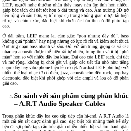
LEIF, người nghe thường nhận thấy ngay nền âm tĩnh hơn nhiều,
giúp bóc tách chi tiết tốt hơn ở dải trung và cao. Âm trường 3D trở
nên rộng và sâu hơn, vị trí nhạc cụ trong không gian được tái hiện
rõ rệt và chính xác, đặc biệt khi chơi các bản thu có độ phức tạp
cao.
Ở dải trầm, LEIF mang lại cảm giác “gọn nhưng đầy đủ”, bass
không quá “phình” hay nặng nhưng có lực rõ rệt và kiểm soát tốt cả
ở những đoạn bass nhanh và sâu. Đối với âm trung, giọng ca và các
nhạc cụ acoustic được thể hiện rất tự nhiên, trung tính và ít bị “phủ
màu” hơn so với nhiều dây loa khác. Dải cao của LEIF sạch, chi tiết
và mở rộng, không bị chói gắt và giúp các tiết tấu nhỏ như tiếng
chạm dây hay vibraphone hiện lên rõ rệt. Nordost LEIF phù hợp với
nhiều thể loại nhạc từ cổ điển, jazz, acoustic cho đến rock, pop hay
electronic, đặc biệt khi phối ghép với các ampli và loa có độ phân
giải cao.
So sánh với sản phẩm cùng phân khúc
– A.R.T Audio Speaker Cables
Trong phân khúc dây loa cao cấp tiếp cận hi-end, A.R.T Audio là
một cái tên rất được đánh giá cao, đặc biệt bởi những thiết kế dây
bện đa sợi phức tạp, cấu trúc giảm nhiễu nhiều lớp và âm thanh giàu