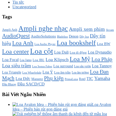
Tin tức
Uncategorized
Tags
Ampli nghe nhạc
Ampli xem phim
Ampli Anh
Arcam
AudioQuest
Dây tín
AudioSolutions
Denon
Bladelius
Dây loa
Loa bookshelf
Loa Anh
hiệu
Loa BW
Loa Audio Physic
Loa cột
Loa center
Loa Dali
Loa Dynaudio
Loa di động
Loa Mỹ
Loa Pháp
Loa Klipsch
Loa Focal
Loa JBL
Loa Jamo
Loa siêu trầm
Loa Tannoy
Loa surround
Loa sân vườn
Loa Sonus Faber
Loa Đan
Loa Ý
Loa Triangle
Loa âm trần
Loa âm tường
Loa Wharfedale
Mạch
Phụ kiện
Yamaha
TIC
Loa Đức
Marantz
PrimaLuna
Rotel
Đầu SACD/CD
Đầu Bluray
Bài Viết Ngẫu Nhiên
Loa Avalon
Idea – Phiên bản rút gọn đáng giá