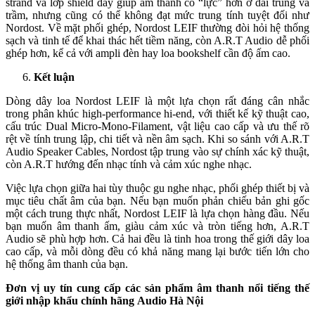
strand và lớp shield dày giúp âm thanh có “lực” hơn ở dải trung và
trầm, nhưng cũng có thể không đạt mức trung tính tuyệt đối như
Nordost. Về mặt phối ghép, Nordost LEIF thường đòi hỏi hệ thống
sạch và tinh tế để khai thác hết tiềm năng, còn A.R.T Audio dễ phối
ghép hơn, kể cả với ampli đèn hay loa bookshelf cần độ ấm cao.
Kết luận
Dòng dây loa Nordost LEIF là một lựa chọn rất đáng cân nhắc
trong phân khúc high-performance hi-end, với thiết kế kỹ thuật cao,
cấu trúc Dual Micro-Mono-Filament, vật liệu cao cấp và ưu thế rõ
rệt về tính trung lập, chi tiết và nền âm sạch. Khi so sánh với A.R.T
Audio Speaker Cables, Nordost tập trung vào sự chính xác kỹ thuật,
còn A.R.T hướng đến nhạc tính và cảm xúc nghe nhạc.
Việc lựa chọn giữa hai tùy thuộc gu nghe nhạc, phối ghép thiết bị và
mục tiêu chất âm của bạn. Nếu bạn muốn phản chiếu bản ghi gốc
một cách trung thực nhất, Nordost LEIF là lựa chọn hàng đầu. Nếu
bạn muốn âm thanh ấm, giàu cảm xúc và tròn tiếng hơn, A.R.T
Audio sẽ phù hợp hơn. Cả hai đều là tinh hoa trong thế giới dây loa
cao cấp, và mỗi dòng đều có khả năng mang lại bước tiến lớn cho
hệ thống âm thanh của bạn.
Đơn vị uy tín cung cấp các sản phẩm âm thanh nổi tiếng thế
giới nhập khẩu chính hãng
Audio Hà Nội