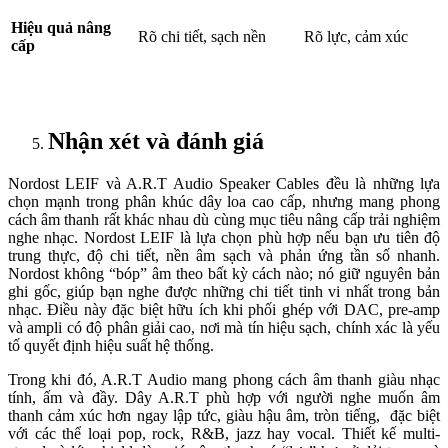
Hiệu quả nâng
Rõ chi tiết, sạch nền
Rõ lực, cảm xúc
cấp
Nhận xét và đánh giá
Nordost LEIF và A.R.T Audio Speaker Cables đều là những lựa
chọn mạnh trong phân khúc dây loa cao cấp, nhưng mang phong
cách âm thanh rất khác nhau dù cùng mục tiêu nâng cấp trải nghiệm
nghe nhạc. Nordost LEIF là lựa chọn phù hợp nếu bạn ưu tiên độ
trung thực, độ chi tiết, nền âm sạch và phản ứng tần số nhanh.
Nordost không “bóp” âm theo bất kỳ cách nào; nó giữ nguyên bản
ghi gốc, giúp bạn nghe được những chi tiết tinh vi nhất trong bản
nhạc. Điều này đặc biệt hữu ích khi phối ghép với DAC, pre-amp
và ampli có độ phân giải cao, nơi mà tín hiệu sạch, chính xác là yếu
tố quyết định hiệu suất hệ thống.
Trong khi đó, A.R.T Audio mang phong cách âm thanh giàu nhạc
tính, ấm và đầy. Dây A.R.T phù hợp với người nghe muốn âm
thanh cảm xúc hơn ngay lập tức, giàu hậu âm, tròn tiếng, đặc biệt
với các thể loại pop, rock, R&B, jazz hay vocal. Thiết kế multi-