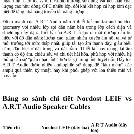
nhạc tính. Dây loa A.R.T Audio thường sử dụng vật liệu dẫn chất
lượng cao như đồng OFC nhiều lớp, đôi khi kết hợp cả hợp kim đặc
biệt để tăng khả năng truyền tải năng lượng.
Điểm mạnh của A.R.T Audio nằm ở thiết kế multi-strand braided
geometry với nhiều lớp sợi dẫn nằm bên trong lớp cách điện và
shielding dày dặn. Triết lý của A.R.T là tạo ra một đường dẫn tín
hiệu với độ dẫn năng lượng cao, giảm nhiễu xuyên âm nội tại và từ
môi trường tới mức thấp nhất, giúp tái tạo âm thanh dày, giàu biểu
cảm, đặc biệt ở dải trung và dải trầm. Thiết kế này mang lại âm
thanh có độ ấm, chiều sâu và chi tiết hài hòa, phù hợp với nhiều hệ
thống cần sự “giàu nhạc tính” hơn là sự trung tính tuyệt đối. Dây loa
A.R.T Audio được nhiều audiophile sử dụng để “làm mềm” các
ampli quá thiên kỹ thuật, hay khi phối ghép với loa thiếu mid và
bass ấm.
Bảng so sánh chi tiết Nordost LEIF vs
A.R.T Audio Speaker Cables
A.R.T Audio (dây
Tiêu chí
Nordost LEIF (dây loa)
loa)