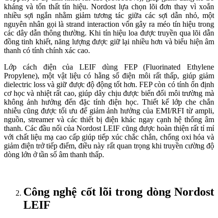
kháng và tổn thất tín hiệu. Nordost lựa chọn lõi đơn thay vì xoắn
nhiều sợi ngắn nhằm giảm tương tác giữa các sợi dẫn nhỏ, một
nguyên nhân gọi là strand interaction vốn gây ra méo tín hiệu trong
các dây dẫn thông thường. Khi tín hiệu loa được truyền qua lõi dẫn
đồng tinh khiết, năng lượng được giữ lại nhiều hơn và biểu hiện âm
thanh có tính chính xác cao.
Lớp cách điện của LEIF dùng FEP (Fluorinated Ethylene
Propylene), một vật liệu có hằng số điện môi rất thấp, giúp giảm
dielectric loss và giữ được độ động tốt hơn. FEP còn có tính ổn định
cơ học và nhiệt rất cao, giúp dây chịu được biến đổi môi trường mà
không ảnh hưởng đến đặc tính điện học. Thiết kế lớp che chắn
nhiễu cũng được tối ưu để giảm ảnh hưởng của EMI/RFI từ ampli,
nguồn, streamer và các thiết bị điện khác ngay cạnh hệ thống âm
thanh. Các đầu nối của Nordost LEIF cũng được hoàn thiện rất tỉ mỉ
với chất liệu mạ cao cấp giúp tiếp xúc chắc chắn, chống oxi hóa và
giảm điện trở tiếp điểm, điều này rất quan trọng khi truyền cường độ
dòng lớn ở tần số âm thanh thấp.
Công nghệ cốt lõi trong dòng Nordost
LEIF