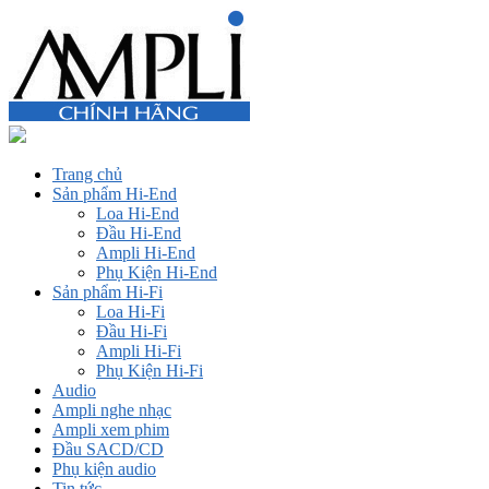
Trang chủ
Sản phẩm Hi-End
Loa Hi-End
Đầu Hi-End
Ampli Hi-End
Phụ Kiện Hi-End
Sản phẩm Hi-Fi
Loa Hi-Fi
Đầu Hi-Fi
Ampli Hi-Fi
Phụ Kiện Hi-Fi
Audio
Ampli nghe nhạc
Ampli xem phim
Đầu SACD/CD
Phụ kiện audio
Tin tức