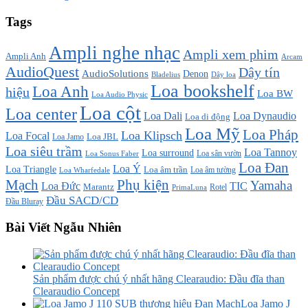
Tags
Ampli nghe nhạc
Ampli xem phim
Ampli Anh
Arcam
AudioQuest
Dây tín
AudioSolutions
Denon
Bladelius
Dây loa
Loa bookshelf
Loa Anh
hiệu
Loa BW
Loa Audio Physic
Loa cột
Loa center
Loa Dali
Loa Dynaudio
Loa di động
Loa Mỹ
Loa Pháp
Loa Klipsch
Loa Focal
Loa JBL
Loa Jamo
Loa siêu trầm
Loa Tannoy
Loa surround
Loa sân vườn
Loa Sonus Faber
Loa Đan
Loa Ý
Loa Triangle
Loa âm trần
Loa âm tường
Loa Wharfedale
Mạch
Phụ kiện
Yamaha
TIC
Loa Đức
Marantz
PrimaLuna
Rotel
Đầu SACD/CD
Đầu Bluray
Bài Viết Ngẫu Nhiên
Sản phẩm được chú ý nhất hãng Clearaudio: Đầu đĩa than
Clearaudio Concept
Loa Jamo J