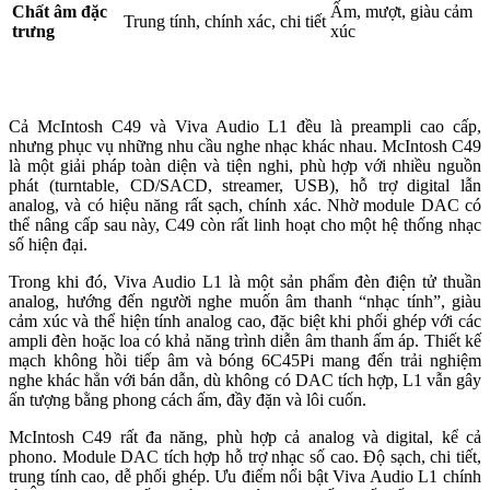
Chất âm đặc
Ấm, mượt, giàu cảm
Trung tính, chính xác, chi tiết
trưng
xúc
Cả McIntosh C49 và Viva Audio L1 đều là preampli cao cấp,
nhưng phục vụ những nhu cầu nghe nhạc khác nhau. McIntosh C49
là một giải pháp toàn diện và tiện nghi, phù hợp với nhiều nguồn
phát (turntable, CD/SACD, streamer, USB), hỗ trợ digital lẫn
analog, và có hiệu năng rất sạch, chính xác. Nhờ module DAC có
thể nâng cấp sau này, C49 còn rất linh hoạt cho một hệ thống nhạc
số hiện đại.
Trong khi đó, Viva Audio L1 là một sản phẩm đèn điện tử thuần
analog, hướng đến người nghe muốn âm thanh “nhạc tính”, giàu
cảm xúc và thể hiện tính analog cao, đặc biệt khi phối ghép với các
ampli đèn hoặc loa có khả năng trình diễn âm thanh ấm áp. Thiết kế
mạch không hồi tiếp âm và bóng 6C45Pi mang đến trải nghiệm
nghe khác hẳn với bán dẫn, dù không có DAC tích hợp, L1 vẫn gây
ấn tượng bằng phong cách ấm, đầy đặn và lôi cuốn.
McIntosh C49 rất đa năng, phù hợp cả analog và digital, kể cả
phono. Module DAC tích hợp hỗ trợ nhạc số cao. Độ sạch, chi tiết,
trung tính cao, dễ phối ghép. Ưu điểm nổi bật Viva Audio L1 chính