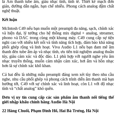
là Âm thanh tube ấm, giàu nhạc tính, tinh tế. Thiết kế mạch đơn
giản, đường dẫn ngắn, hạn chế nhiễu. Phong cách analog đậm chất
nghệ thuật.
Kết luận
McIntosh C49 nếu bạn muốn một preampli đa năng, sạch, chính xác
và hiện đại, lý tưởng cho hệ thống mix digital + analog, streamer,
phono và DAC trong cùng một khung máy. C49 cung cấp sự tiện
nghi cao với nhiều kết nối và tính năng tích hợp, đảm bảo khả năng
phối ghép rộng và linh hoạt. Viva Audio L1 nếu bạn đam mê âm
thanh đèn tube ấm áp và nhạc tính, ưu tiên trải nghiệm analog thuần
túy, giàu cảm xúc và độc đáo. L1 phù hợp với người nghe yêu âm
nhạc truyền thống, muốn cảm nhận cảm xúc, hơi ấm và hồn nhạc
hơn là sự chính xác khô khan.
Cả hai đều là những mẫu preampli đáng xem xét tùy theo nhu cầu
nghe, nhu cầu phối ghép và phong cách trình diễn âm thanh mà bạn
hướng tới, C49 với sự chính xác và linh hoạt, còn L1 với độ nhạc
tính và “chất analog” khó quên.
Đơn vị uy tín cung cấp các sản phẩm âm thanh nổi tiếng thế
giới nhập khẩu chính hãng
Audio Hà Nội
22 Hàng Chuối, Phạm Đình Hổ, Hai Bà Trưng, Hà Nội