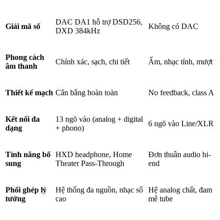
DAC DA1 hỗ trợ DSD256,
Giải mã số
Không có DAC
DXD 384kHz
Phong cách
Chính xác, sạch, chi tiết
Ấm, nhạc tính, mượt
âm thanh
Thiết kế mạch
Cân bằng hoàn toàn
No feedback, class A
Kết nối đa
13 ngõ vào (analog + digital
6 ngõ vào Line/XLR
dạng
+ phono)
Tính năng bổ
HXD headphone, Home
Đơn thuần audio hi-
sung
Theater Pass-Through
end
Phối ghép lý
Hệ thống đa nguồn, nhạc số
Hệ analog chất, đam
tưởng
cao
mê tube