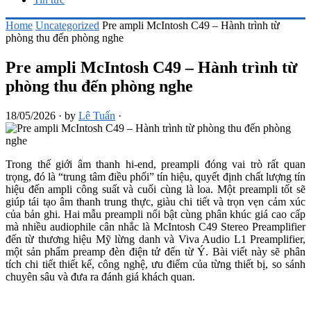
Home
Uncategorized
Pre ampli McIntosh C49 – Hành trình từ
phòng thu đến phòng nghe
Pre ampli McIntosh C49 – Hành trình từ
phòng thu đến phòng nghe
18/05/2026
·
by
Lê Tuấn
·
Trong thế giới âm thanh hi-end, preampli đóng vai trò rất quan
trọng, đó là “trung tâm điều phối” tín hiệu, quyết định chất lượng tín
hiệu đến ampli công suất và cuối cùng là loa. Một preampli tốt sẽ
giúp tái tạo âm thanh trung thực, giàu chi tiết và trọn vẹn cảm xúc
của bản ghi. Hai mẫu preampli nổi bật cùng phân khúc giá cao cấp
mà nhiều audiophile cân nhắc là McIntosh C49 Stereo Preamplifier
đến từ thương hiệu Mỹ lừng danh và Viva Audio L1 Preamplifier,
một sản phẩm preamp đèn điện tử đến từ Ý. Bài viết này sẽ phân
tích chi tiết thiết kế, công nghệ, ưu điểm của từng thiết bị, so sánh
chuyên sâu và đưa ra đánh giá khách quan.