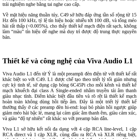
trải nghiệm nghe bằng tai nghe cao cấp.
Về mặt hiệu năng thuần túy, C49 sở hữu đáp ứng tần số rộng từ 15
Hz đến 100 kHz, tỷ lệ tín hiệu hoặc nhiễu tới 100 dB, và tổng méo
hài rất thấp (<0.005%), cho thấy thiết kế mạch điện rất sạch, không
làm “màu” tín hiệu dễ nghe mà duy trì được độ trung thực nguyên
bản.
Thiết kế và công nghệ của Viva Audio L1
Viva Audio L1 đến từ Ý là một preampli đèn điện tử với thiết kế rất
khác biệt so với C49. L1 được chế tạo theo triết lý tối giản nhưng
cực kỳ tinh tế, sử dụng cặp bóng 6C45Pi cho mỗi kênh và thiết kế
mạch khuếch đại class A Single-ended nhằm truyền tải âm thanh
giàu nhạc tính. Điểm khác biệt đầu tiên và rõ rệt là thiết kế mạch
hoàn toàn không dùng hồi tiếp âm. Đây là một triết lý thiết kế
thường thấy ở các preamp đèn hi-end: loại bỏ phản hồi ngược giúp
giảm méo hài bậc lẻ, mang lại cảm giác âm thanh êm, giàu cảm xúc,
và giàu “độ tự nhiên” rất khác so với preamp bán dẫn.
Viva L1 sở hữu kết nối đa dạng với 4 cặp RCA line-level, 1 cặp
RCA direct và 1 cặp XLR, cùng đầu ra RCA và XLR riêng biệt,