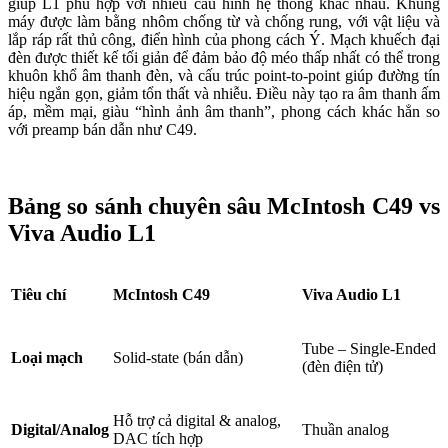
giúp L1 phù hợp với nhiều cấu hình hệ thống khác nhau. Khung
máy được làm bằng nhôm chống từ và chống rung, với vật liệu và
lắp ráp rất thủ công, điển hình của phong cách Ý. Mạch khuếch đại
đèn được thiết kế tối giản để đảm bảo độ méo thấp nhất có thể trong
khuôn khổ âm thanh đèn, và cấu trúc point-to-point giúp đường tín
hiệu ngắn gọn, giảm tổn thất và nhiễu. Điều này tạo ra âm thanh ấm
áp, mềm mại, giàu “hình ảnh âm thanh”, phong cách khác hẳn so
với preamp bán dẫn như C49.
Bảng so sánh chuyên sâu McIntosh C49 vs
Viva Audio L1
Tiêu chí
McIntosh C49
Viva Audio L1
Tube – Single-Ended
Loại mạch
Solid-state (bán dẫn)
(đèn điện tử)
Hỗ trợ cả digital & analog,
Digital/Analog
Thuần analog
DAC tích hợp