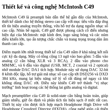
Thiết kế và công nghệ McIntosh C49
McIntosh C49 là preampli bán dẫn thế hệ gần đây của McIntosh,
thiết kế dành cho hệ thống stereo cao cấp với mục tiêu vừa đáp ứng
tốt tín hiệu analog truyền thống, vừa hỗ trợ đa dạng nguồn nhạc số
cao cấp. Nhìn bề ngoài, C49 giữ được phong cách cổ điển nhưng
hiện đại của McIntosh: mặt kính đen, logo sáng bóng và các núm
điều khiển lớn, tạo ấn tượng chắc chắn và trang trọng trong dàn âm
thanh cao cấp.
Điểm mạnh lớn nhất trong thiết kế của C49 nằm ở khả năng kết nối
cực kỳ đa dạng. Máy có tổng cộng 13 ngõ vào bao gồm: 5 đầu vào
analog (2 cân bằng XLR và 3 RCA), 2 đầu vào phono cho
MM/MC, và 6 đầu vào digital (USB, MCT, 2 coaxial và 2 optical)
nhờ module DAC DA1 tích hợp. Module này sử dụng DAC 32-bit
8 kênh độc lập, hỗ trợ giải mã nhạc số cao cấp tới DSD256 và DXD
384 kHz, mang lại hiệu năng xử lý số rất đáng nể ngay cả khi
không dùng DAC rời. Điều này khiến C49 trở thành “vị nhạc
trưởng” linh hoạt trong các hệ thống lai giữa analog và digital.
Mạch preamplifier của C49 là solid-state cân bằng hoàn toàn, giúp
giảm nhiễu, giữ ổn định và phân tích tín hiệu sạch ở mức rất cao.
Thiết bị này còn được tích hợp mạch Headphone High Drive với
Headphone Crossfeed Director (HXD®), công nghệ giúp cải thiện